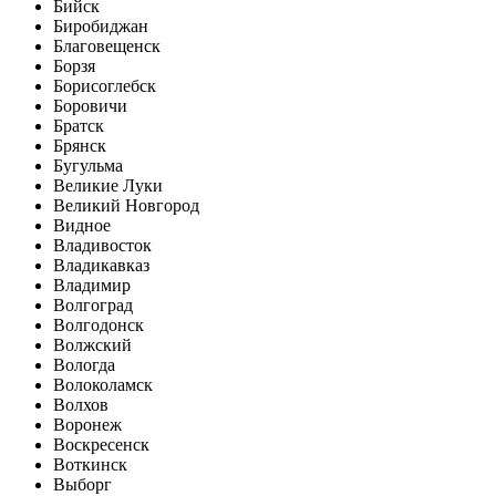
Бийск
Биробиджан
Благовещенск
Борзя
Борисоглебск
Боровичи
Братск
Брянск
Бугульма
Великие Луки
Великий Новгород
Видное
Владивосток
Владикавказ
Владимир
Волгоград
Волгодонск
Волжский
Вологда
Волоколамск
Волхов
Воронеж
Воскресенск
Воткинск
Выборг