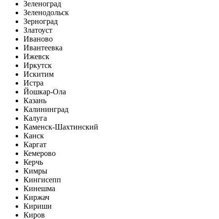
Зеленоград
Зеленодольск
Зерноград
Златоуст
Иваново
Ивантеевка
Ижевск
Иркутск
Искитим
Истра
Йошкар-Ола
Казань
Калининград
Калуга
Каменск-Шахтинский
Канск
Каргат
Кемерово
Керчь
Кимры
Кингисепп
Кинешма
Киржач
Кириши
Киров