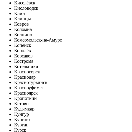
Киселёвск
Кисловодск
Клин
Клинцы
Ковров
Коломна
Колпино
Комсомольск-на-Амуре
Копейск
Королёв
Корсаков
Кострома
Котельники
Красногорск
Краснодар
Краснотурьинск
Красноуфимск
Красноярск
Кропоткин
Кстово
Кудымкар
Кунгур
Купино
Курган
Курск