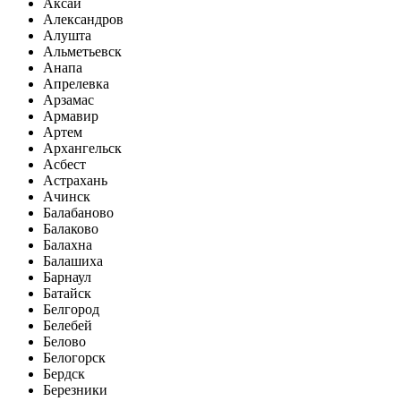
Аксай
Александров
Алушта
Альметьевск
Анапа
Апрелевка
Арзамас
Армавир
Артем
Архангельск
Асбест
Астрахань
Ачинск
Балабаново
Балаково
Балахна
Балашиха
Барнаул
Батайск
Белгород
Белебей
Белово
Белогорск
Бердск
Березники