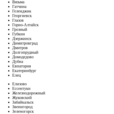
Вязьма
Гатчина
Геленджик
Георгиевск
Глазов
Горно-Алтайск
Грозный
Губкин
Дзержинск
Димитровград
Дмитров
Долгопрудный
Домодедово
Дубна
Евпатория
Екатеринбург
Елец
Елизово
Ессентуки
Железнодорожный
Жуковский
Забайкальск
Звенигород
Зеленогорск