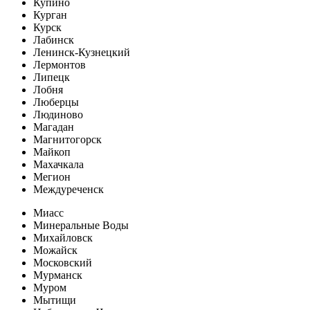
Купино
Курган
Курск
Лабинск
Ленинск-Кузнецкий
Лермонтов
Липецк
Лобня
Люберцы
Людиново
Магадан
Магнитогорск
Майкоп
Махачкала
Мегион
Междуреченск
Миасс
Минеральные Воды
Михайловск
Можайск
Московский
Мурманск
Муром
Мытищи