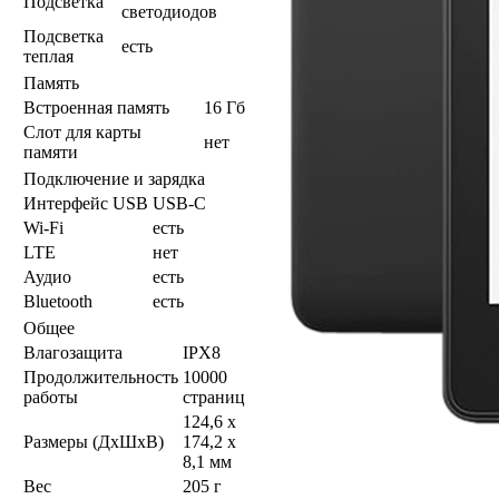
Подсветка
светодиодов
Подсветка
есть
теплая
Память
Встроенная память
16 Гб
Слот для карты
нет
памяти
Подключение и зарядка
Интерфейс USB
USB-C
Wi-Fi
есть
LTE
нет
Аудио
есть
Bluetooth
есть
Общее
Влагозащита
IPX8
Продолжительность
10000
работы
страниц
124,6 x
Размеры (ДхШхВ)
174,2 x
8,1 мм
Вес
205 г