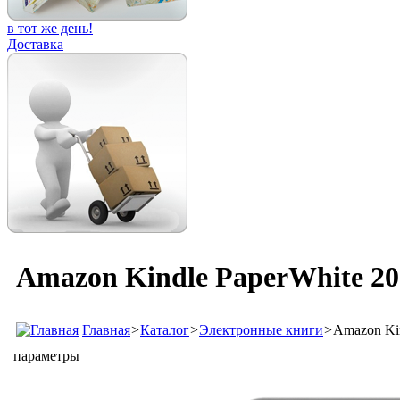
в тот же день!
Доставка
Amazon Kindle PaperWhite 202
Главная
>
Каталог
>
Электронные книги
>
Amazon Kin
параметры