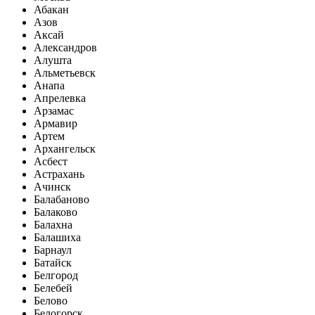
Абакан
Азов
Аксай
Александров
Алушта
Альметьевск
Анапа
Апрелевка
Арзамас
Армавир
Артем
Архангельск
Асбест
Астрахань
Ачинск
Балабаново
Балаково
Балахна
Балашиха
Барнаул
Батайск
Белгород
Белебей
Белово
Белогорск