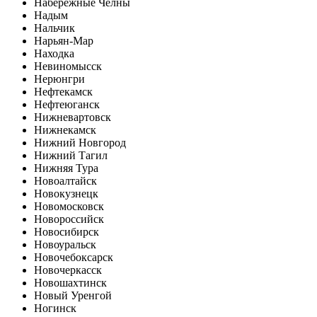
Набережные Челны
Надым
Нальчик
Нарьян-Мар
Находка
Невиномысск
Нерюнгри
Нефтекамск
Нефтеюганск
Нижневартовск
Нижнекамск
Нижний Новгород
Нижний Тагил
Нижняя Тура
Новоалтайск
Новокузнецк
Новомосковск
Новороссийск
Новосибирск
Новоуральск
Новочебоксарск
Новочеркасск
Новошахтинск
Новый Уренгой
Ногинск