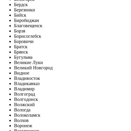
Бердск
Березники
Бийск
Биробиджан
Благовещенск
Борзя
Борисоглебск
Боровичи
Братск
Брянск
Бугульма
Великие Луки
Великий Новгород
Видное
Владивосток
Владикавказ
Владимир
Волгоград
Волгодонск
Волжский
Вологда
Волоколамск
Волхов
Воронеж
Воскресенск