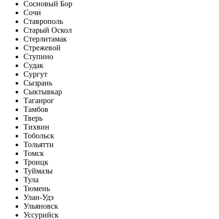
Сосновый Бор
Сочи
Ставрополь
Старый Оскол
Стерлитамак
Стрежевой
Ступино
Судак
Сургут
Сызрань
Сыктывкар
Таганрог
Тамбов
Тверь
Тихвин
Тобольск
Тольятти
Томск
Троицк
Туймазы
Тула
Тюмень
Улан-Удэ
Ульяновск
Уссурийск