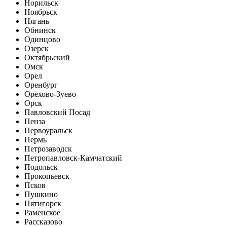
Норильск
Ноябрьск
Нягань
Обнинск
Одинцово
Озерск
Октябрьский
Омск
Орел
Оренбург
Орехово-Зуево
Орск
Павловский Посад
Пенза
Первоуральск
Пермь
Петрозаводск
Петропавловск-Камчатский
Подольск
Прокопьевск
Псков
Пушкино
Пятигорск
Раменское
Рассказово