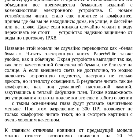
объединил все преимущества бумажных изданий с
возможностями электронного устройства. С новым
устройством читать стало еще приятнее и комфортнее,
причем где бы вы не находились: дома, на улице, в бассейне
или на пляже. Даже если книжка случайно угодит в воду
переживать не стоит — устройство надежно защищено от
воды по протоколу IPХ8.
Название этой модели не случайно переводится как «белая
бумага». Читать электронную книгу PaperWhite также
удобно, как и обычную. Экран устройства выглядит так же,
как лист качественной белоснежной бумаги, не бликует на
солнце. А если внешнего света не достаточно, то можно
включить встроенную подсветку, настроив не только
яркость, но и теплоту освещения. В результате читать так же
комфортно, как под домашней настольной лампой,
закутавшись в теплый бабушкин плед. Также возможность
регулирования теплоты подсветки это еще и забота о зрении
— с таким освещением глаза будут уставать значительно
меньше. При этом разрешение в 300 DPI позволяет не
только комфортно читать текст, но и смотреть картинки с
очень хорошим качеством.
К главным отличиям новинки от предыдущей модели
можно отнести возросшую примерно на 20 %