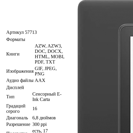
Артикул
57713
Форматы
AZW, AZW3,
DOC, DOCX,
Книги
HTML, MOBI,
PDF, TXT
GIF, JPEG,
Изображения
PNG
Аудио файлы
AAX
Дисплей
Сенсорный E-
Тип
Ink Carta
Градаций
16
серого
Диагональ
6,8 дюймов
Разрешение
300 ppi
есть, 17