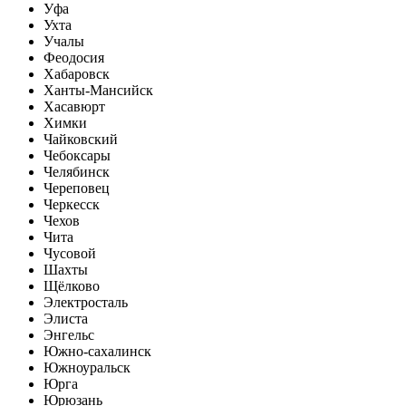
Уфа
Ухта
Учалы
Феодосия
Хабаровск
Ханты-Мансийск
Хасавюрт
Химки
Чайковский
Чебоксары
Челябинск
Череповец
Черкесск
Чехов
Чита
Чусовой
Шахты
Щёлково
Электросталь
Элиста
Энгельс
Южно-сахалинск
Южноуральск
Юрга
Юрюзань