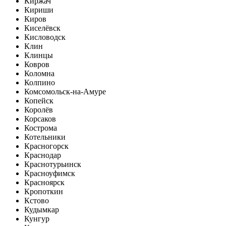
Киржач
Кириши
Киров
Киселёвск
Кисловодск
Клин
Клинцы
Ковров
Коломна
Колпино
Комсомольск-на-Амуре
Копейск
Королёв
Корсаков
Кострома
Котельники
Красногорск
Краснодар
Краснотурьинск
Красноуфимск
Красноярск
Кропоткин
Кстово
Кудымкар
Кунгур