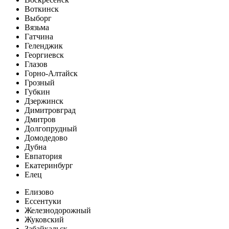
Воткинск
Выборг
Вязьма
Гатчина
Геленджик
Георгиевск
Глазов
Горно-Алтайск
Грозный
Губкин
Дзержинск
Димитровград
Дмитров
Долгопрудный
Домодедово
Дубна
Евпатория
Екатеринбург
Елец
Елизово
Ессентуки
Железнодорожный
Жуковский
Забайкальск