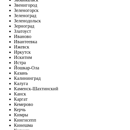
Звенигород
Зеленогорск
Зеленоград
Зеленодольск
Зерноград
Златоуст
Иваново
Ивантеевка
Ижевск
Иркутск
Искитим
Истра
Йошкар-Ола
Казань
Калининград
Калуга
Каменск-Шахтинский
Канск
Каргат
Кемерово
Керчь
Кимры
Кингисепп
Кинешма