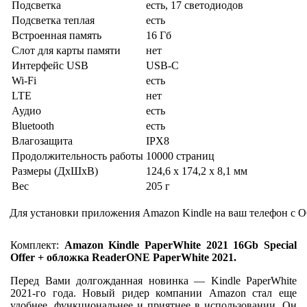
Подсветка
есть, 17 светодиодов
Подсветка теплая
есть
Встроенная память
16 Гб
Слот для карты памяти
нет
Интерфейс USB
USB-C
Wi-Fi
есть
LTE
нет
Аудио
есть
Bluetooth
есть
Влагозащита
IPX8
Продолжительность работы
10000 страниц
Размеры (ДхШхВ)
124,6 x 174,2 x 8,1 мм
Вес
205 г
Для установки приложения Amazon Kindle на ваш телефон с О
Комплект:
Amazon Kindle PaperWhite 2021 16Gb Special
Offer + обложка ReaderONE PaperWhite 2021.
Перед Вами долгожданная новинка — Kindle PaperWhite
2021-го года. Новый ридер компании Amazon стал еще
удобнее, функциональнее и приятнее в использовании. Он