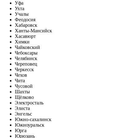
Уфа
Ухта
Учалы
Феодосия
Хабаровск
Ханты-Мансийск
Хасавюрт
Химки
Чайковский
Чебоксары
Челябинск
Череповец
Черкесск
Чехов
Чита
Чусовой
Шахты
Щёлково
Электросталь
Элиста
Энгельс
Южно-сахалинск
Южноуральск
Юрга
Юрюзань