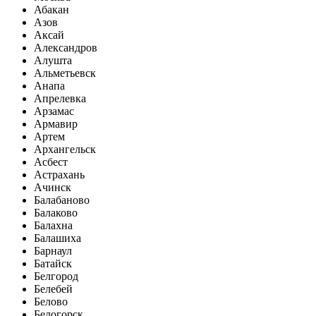
Абакан
Азов
Аксай
Александров
Алушта
Альметьевск
Анапа
Апрелевка
Арзамас
Армавир
Артем
Архангельск
Асбест
Астрахань
Ачинск
Балабаново
Балаково
Балахна
Балашиха
Барнаул
Батайск
Белгород
Белебей
Белово
Белогорск