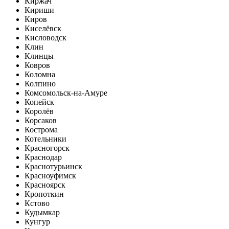
Киржач
Кириши
Киров
Киселёвск
Кисловодск
Клин
Клинцы
Ковров
Коломна
Колпино
Комсомольск-на-Амуре
Копейск
Королёв
Корсаков
Кострома
Котельники
Красногорск
Краснодар
Краснотурьинск
Красноуфимск
Красноярск
Кропоткин
Кстово
Кудымкар
Кунгур