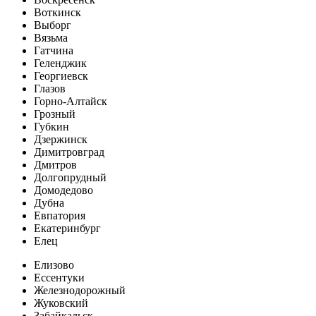
Воткинск
Выборг
Вязьма
Гатчина
Геленджик
Георгиевск
Глазов
Горно-Алтайск
Грозный
Губкин
Дзержинск
Димитровград
Дмитров
Долгопрудный
Домодедово
Дубна
Евпатория
Екатеринбург
Елец
Елизово
Ессентуки
Железнодорожный
Жуковский
Забайкальск