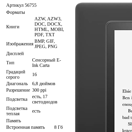
Артикул
56755
Форматы
AZW, AZW3,
DOC, DOCX,
Книги
HTML, MOBI,
PDF, TXT
BMP, GIF,
Изображения
JPEG, PNG
Дисплей
Сенсорный E-
Тип
Ink Carta
Градаций
16
серого
Диагональ
6,8 дюймов
Разрешение
300 ppi
есть, 17
Подсветка
светодиодов
Подсветка
есть
теплая
Память
Встроенная память
8 Гб