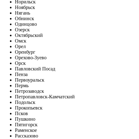
Норильск
Ноябрьск
Нягань
Обнинск
Одинцово
Озерск
Октябрьский
Омск
Орел
Оренбург
Орехово-Зуево
Орск
Павловский Посад
Пенза
Первоуральск
Пермь
Петрозаводск
Петропавловск-Камчатский
Подольск
Прокопьевск
Псков
Пушкино
Пятигорск
Раменское
Рассказово