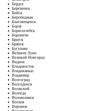
Бердск
Березники
Бийск
Биробиджан
Благовещенск
Борзя
Борисоглебск
Боровичи
Братск
Брянск
Бугульма
Великие Луки
Великий Новгород
Видное
Владивосток
Владикавказ
Владимир
Волгоград
Волгодонск
Волжский
Вологда
Волоколамск
Волхов
Воронеж
Воскресенск