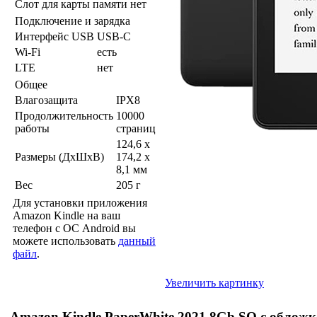
Слот для карты памяти
нет
Подключение и зарядка
Интерфейс USB
USB-C
Wi-Fi
есть
LTE
нет
Общее
Влагозащита
IPX8
Продолжительность
10000
работы
страниц
124,6 x
Размеры (ДхШхВ)
174,2 x
8,1 мм
Вес
205 г
Для установки приложения
Amazon Kindle на ваш
телефон с ОС Android вы
можете использовать
данный
файл
.
Увеличить картинку
Amazon Kindle PaperWhite 2021 8Gb SO с обложк