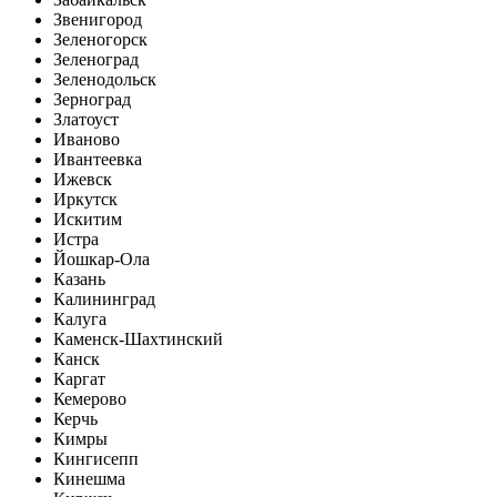
Звенигород
Зеленогорск
Зеленоград
Зеленодольск
Зерноград
Златоуст
Иваново
Ивантеевка
Ижевск
Иркутск
Искитим
Истра
Йошкар-Ола
Казань
Калининград
Калуга
Каменск-Шахтинский
Канск
Каргат
Кемерово
Керчь
Кимры
Кингисепп
Кинешма