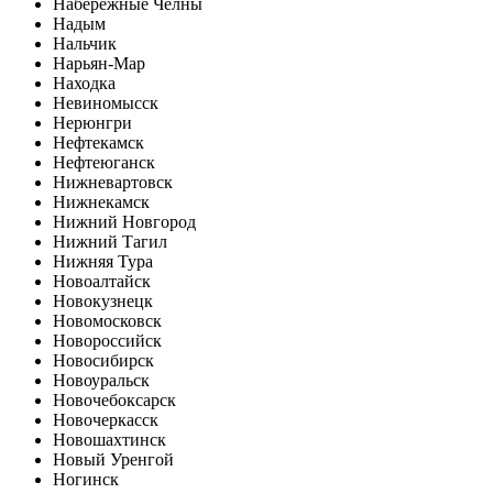
Набережные Челны
Надым
Нальчик
Нарьян-Мар
Находка
Невиномысск
Нерюнгри
Нефтекамск
Нефтеюганск
Нижневартовск
Нижнекамск
Нижний Новгород
Нижний Тагил
Нижняя Тура
Новоалтайск
Новокузнецк
Новомосковск
Новороссийск
Новосибирск
Новоуральск
Новочебоксарск
Новочеркасск
Новошахтинск
Новый Уренгой
Ногинск