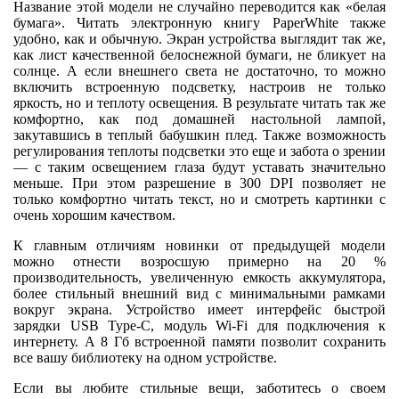
Название этой модели не случайно переводится как «белая
бумага». Читать электронную книгу PaperWhite также
удобно, как и обычную. Экран устройства выглядит так же,
как лист качественной белоснежной бумаги, не бликует на
солнце. А если внешнего света не достаточно, то можно
включить встроенную подсветку, настроив не только
яркость, но и теплоту освещения. В результате читать так же
комфортно, как под домашней настольной лампой,
закутавшись в теплый бабушкин плед. Также возможность
регулирования теплоты подсветки это еще и забота о зрении
— с таким освещением глаза будут уставать значительно
меньше. При этом разрешение в 300 DPI позволяет не
только комфортно читать текст, но и смотреть картинки с
очень хорошим качеством.
К главным отличиям новинки от предыдущей модели
можно отнести возросшую примерно на 20 %
производительность, увеличенную емкость аккумулятора,
более стильный внешний вид с минимальными рамками
вокруг экрана. Устройство имеет интерфейс быстрой
зарядки USB Type-C, модуль Wi-Fi для подключения к
интернету. А 8 Гб встроенной памяти позволит сохранить
все вашу библиотеку на одном устройстве.
Если вы любите стильные вещи, заботитесь о своем