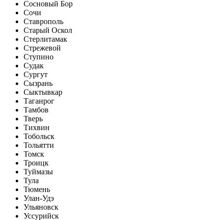
Сосновый Бор
Сочи
Ставрополь
Старый Оскол
Стерлитамак
Стрежевой
Ступино
Судак
Сургут
Сызрань
Сыктывкар
Таганрог
Тамбов
Тверь
Тихвин
Тобольск
Тольятти
Томск
Троицк
Туймазы
Тула
Тюмень
Улан-Удэ
Ульяновск
Уссурийск