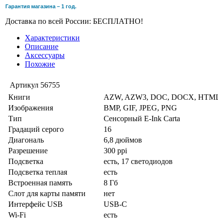
Гарантия магазина – 1 год.
Доставка по всей России: БЕСПЛАТНО!
Характеристики
Описание
Аксессуары
Похожие
Артикул
56755
Книги
AZW, AZW3, DOC, DOCX, HTML
Изображения
BMP, GIF, JPEG, PNG
Тип
Сенсорный E-Ink Carta
Градаций серого
16
Диагональ
6,8 дюймов
Разрешение
300 ppi
Подсветка
есть, 17 светодиодов
Подсветка теплая
есть
Встроенная память
8 Гб
Слот для карты памяти
нет
Интерфейс USB
USB-C
Wi-Fi
есть