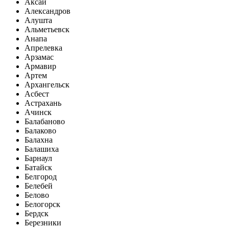
Аксай
Александров
Алушта
Альметьевск
Анапа
Апрелевка
Арзамас
Армавир
Артем
Архангельск
Асбест
Астрахань
Ачинск
Балабаново
Балаково
Балахна
Балашиха
Барнаул
Батайск
Белгород
Белебей
Белово
Белогорск
Бердск
Березники