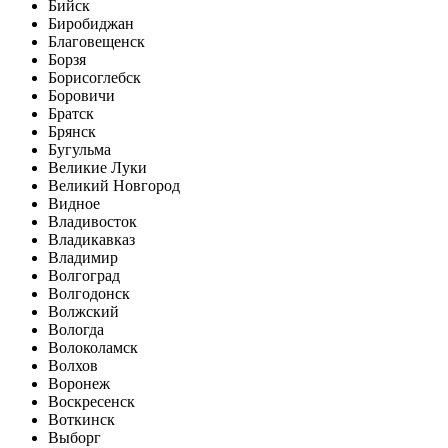
Бийск
Биробиджан
Благовещенск
Борзя
Борисоглебск
Боровичи
Братск
Брянск
Бугульма
Великие Луки
Великий Новгород
Видное
Владивосток
Владикавказ
Владимир
Волгоград
Волгодонск
Волжский
Вологда
Волоколамск
Волхов
Воронеж
Воскресенск
Воткинск
Выборг