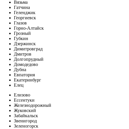
Вязьма
Гатчина
Геленджик
Георгиевск
Глазов
Горно-Алтайск
Грозный
Губкин
Дзержинск
Димитровград
Дмитров
Долгопрудный
Домодедово
Дубна
Евпатория
Екатеринбург
Елец
Елизово
Ессентуки
Железнодорожный
Жуковский
Забайкальск
Звенигород
Зеленогорск