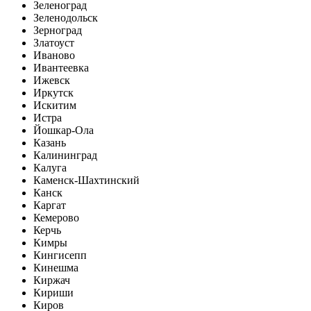
Зеленоград
Зеленодольск
Зерноград
Златоуст
Иваново
Ивантеевка
Ижевск
Иркутск
Искитим
Истра
Йошкар-Ола
Казань
Калининград
Калуга
Каменск-Шахтинский
Канск
Каргат
Кемерово
Керчь
Кимры
Кингисепп
Кинешма
Киржач
Кириши
Киров