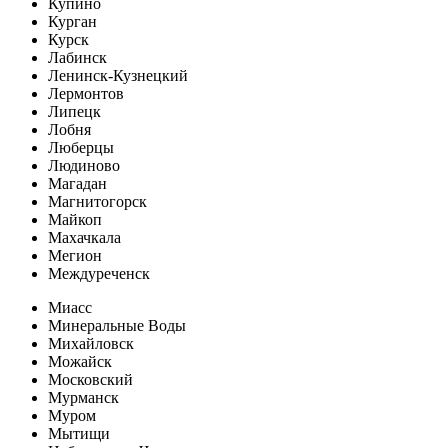
Купино
Курган
Курск
Лабинск
Ленинск-Кузнецкий
Лермонтов
Липецк
Лобня
Люберцы
Людиново
Магадан
Магнитогорск
Майкоп
Махачкала
Мегион
Междуреченск
Миасс
Минеральные Воды
Михайловск
Можайск
Московский
Мурманск
Муром
Мытищи