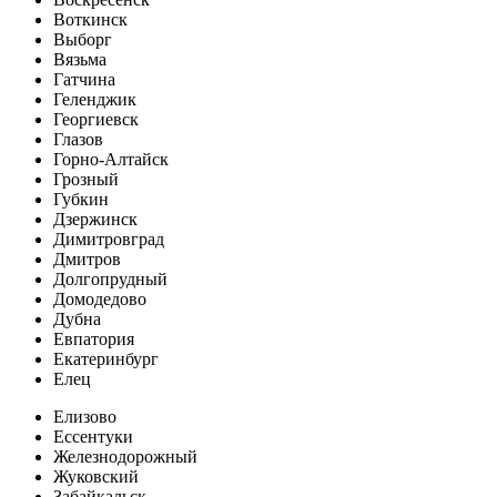
Воткинск
Выборг
Вязьма
Гатчина
Геленджик
Георгиевск
Глазов
Горно-Алтайск
Грозный
Губкин
Дзержинск
Димитровград
Дмитров
Долгопрудный
Домодедово
Дубна
Евпатория
Екатеринбург
Елец
Елизово
Ессентуки
Железнодорожный
Жуковский
Забайкальск