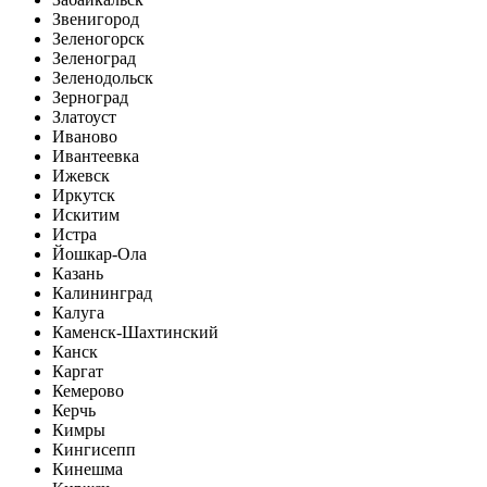
Звенигород
Зеленогорск
Зеленоград
Зеленодольск
Зерноград
Златоуст
Иваново
Ивантеевка
Ижевск
Иркутск
Искитим
Истра
Йошкар-Ола
Казань
Калининград
Калуга
Каменск-Шахтинский
Канск
Каргат
Кемерово
Керчь
Кимры
Кингисепп
Кинешма