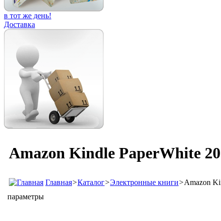
в тот же день!
Доставка
Amazon Kindle PaperWhite 202
Главная
>
Каталог
>
Электронные книги
>
Amazon Kin
параметры