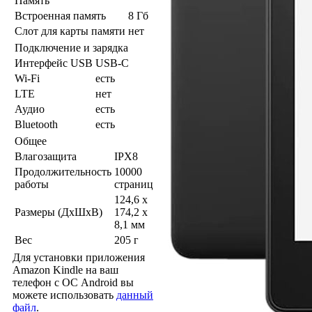
Память
Встроенная память
8 Гб
Слот для карты памяти
нет
Подключение и зарядка
Интерфейс USB
USB-C
Wi-Fi
есть
LTE
нет
Аудио
есть
Bluetooth
есть
Общее
Влагозащита
IPX8
Продолжительность
10000
работы
страниц
124,6 x
Размеры (ДхШхВ)
174,2 x
8,1 мм
Вес
205 г
Для установки приложения
Amazon Kindle на ваш
телефон с ОС Android вы
можете использовать
данный
файл
.