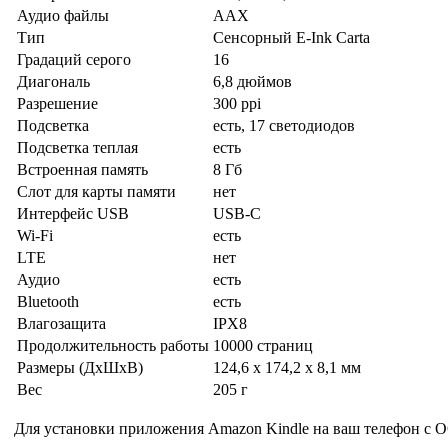
Аудио файлы
AAX
Тип
Сенсорный E-Ink Carta
Градаций серого
16
Диагональ
6,8 дюймов
Разрешение
300 ppi
Подсветка
есть, 17 светодиодов
Подсветка теплая
есть
Встроенная память
8 Гб
Слот для карты памяти
нет
Интерфейс USB
USB-C
Wi-Fi
есть
LTE
нет
Аудио
есть
Bluetooth
есть
Влагозащита
IPX8
Продолжительность работы
10000 страниц
Размеры (ДхШхВ)
124,6 x 174,2 x 8,1 мм
Вес
205 г
Для установки приложения Amazon Kindle на ваш телефон с О