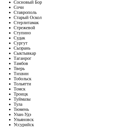
Сосновый Бор
Сочи
Ставрополь
Старый Оскол
Стерлитамак
Стрежевой
Ступино
Судак
Сургут
Сызрань
Сыктывкар
Таганрог
Тамбов
Тверь
Тихвин
Тобольск
Тольятти
Томск
Троицк
Туймазы
Тула
Тюмень
Улан-Удэ
Ульяновск
Уссурийск