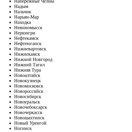
Набережные Челны
Надым
Нальчик
Нарьян-Мар
Находка
Невиномысск
Нерюнгри
Нефтекамск
Нефтеюганск
Нижневартовск
Нижнекамск
Нижний Новгород
Нижний Тагил
Нижняя Тура
Новоалтайск
Новокузнецк
Новомосковск
Новороссийск
Новосибирск
Новоуральск
Новочебоксарск
Новочеркасск
Новошахтинск
Новый Уренгой
Ногинск