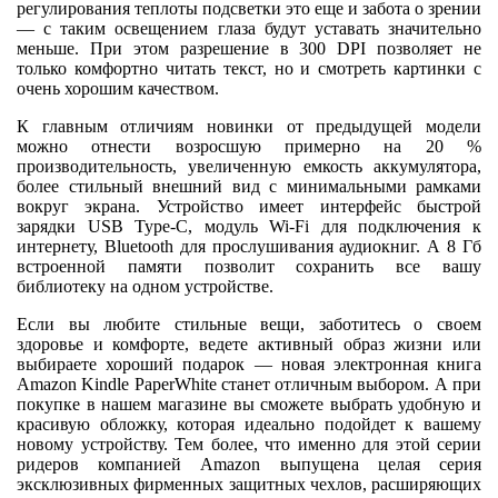
регулирования теплоты подсветки это еще и забота о зрении
— с таким освещением глаза будут уставать значительно
меньше. При этом разрешение в 300 DPI позволяет не
только комфортно читать текст, но и смотреть картинки с
очень хорошим качеством.
К главным отличиям новинки от предыдущей модели
можно отнести возросшую примерно на 20 %
производительность, увеличенную емкость аккумулятора,
более стильный внешний вид с минимальными рамками
вокруг экрана. Устройство имеет интерфейс быстрой
зарядки USB Type-C, модуль Wi-Fi для подключения к
интернету, Bluetooth для прослушивания аудиокниг. А 8 Гб
встроенной памяти позволит сохранить все вашу
библиотеку на одном устройстве.
Если вы любите стильные вещи, заботитесь о своем
здоровье и комфорте, ведете активный образ жизни или
выбираете хороший подарок — новая электронная книга
Amazon Kindle PaperWhite станет отличным выбором. А при
покупке в нашем магазине вы сможете выбрать удобную и
красивую обложку, которая идеально подойдет к вашему
новому устройству. Тем более, что именно для этой серии
ридеров компанией Amazon выпущена целая серия
эксклюзивных фирменных защитных чехлов, расширяющих