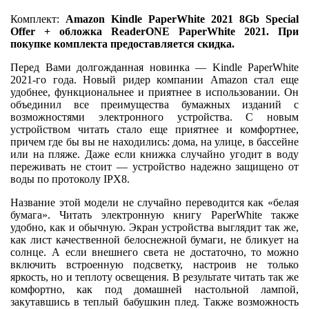
Комплект:
Amazon Kindle PaperWhite 2021 8Gb Special
Offer + обложка ReaderONE PaperWhite 2021. При
покупке комплекта предоставляется скидка.
Перед Вами долгожданная новинка — Kindle PaperWhite
2021-го года. Новый ридер компании Amazon стал еще
удобнее, функциональнее и приятнее в использовании. Он
объединил все преимущества бумажных изданий с
возможностями электронного устройства. С новым
устройством читать стало еще приятнее и комфортнее,
причем где бы вы не находились: дома, на улице, в бассейне
или на пляже. Даже если книжка случайно угодит в воду
переживать не стоит — устройство надежно защищено от
воды по протоколу IPХ8.
Название этой модели не случайно переводится как «белая
бумага». Читать электронную книгу PaperWhite также
удобно, как и обычную. Экран устройства выглядит так же,
как лист качественной белоснежной бумаги, не бликует на
солнце. А если внешнего света не достаточно, то можно
включить встроенную подсветку, настроив не только
яркость, но и теплоту освещения. В результате читать так же
комфортно, как под домашней настольной лампой,
закутавшись в теплый бабушкин плед. Также возможность