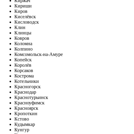
Киржач
Кириши
Киров
Киселёвск
Кисловодск
Клин
Клинцы
Ковров
Коломна
Колпино
Комсомольск-на-Амуре
Копейск
Королёв
Корсаков
Кострома
Котельники
Красногорск
Краснодар
Краснотурьинск
Красноуфимск
Красноярск
Кропоткин
Кстово
Кудымкар
Кунгур