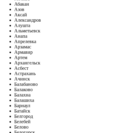
Абакан
Азов
Аксай
Александров
Алушта
Альметьевск
Анапа
Апрелевка
Арзамас
Армавир
Артем
Архангельск
Асбест
Астрахань
Ачинск
Балабаново
Балаково
Балахна
Балашиха
Барнаул
Батайск
Белгород
Белебей
Белово
Белогорск