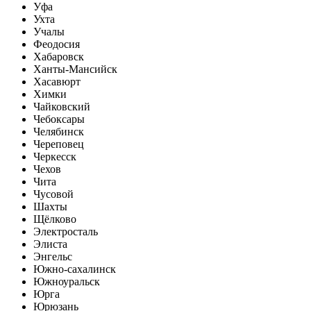
Уфа
Ухта
Учалы
Феодосия
Хабаровск
Ханты-Мансийск
Хасавюрт
Химки
Чайковский
Чебоксары
Челябинск
Череповец
Черкесск
Чехов
Чита
Чусовой
Шахты
Щёлково
Электросталь
Элиста
Энгельс
Южно-сахалинск
Южноуральск
Юрга
Юрюзань