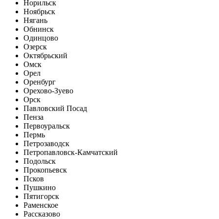
Норильск
Ноябрьск
Нягань
Обнинск
Одинцово
Озерск
Октябрьский
Омск
Орел
Оренбург
Орехово-Зуево
Орск
Павловский Посад
Пенза
Первоуральск
Пермь
Петрозаводск
Петропавловск-Камчатский
Подольск
Прокопьевск
Псков
Пушкино
Пятигорск
Раменское
Рассказово