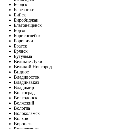
Бердск
Березники
Бийск
Биробиджан
Благовещенск
Борзя
Борисоглебск
Боровичи
Братск
Брянск
Бугульма
Великие Луки
Великий Новгород
Видное
Владивосток
Владикавказ
Владимир
Волгоград
Волгодонск
Волжский
Вологда
Волоколамск
Волхов
Воронеж
Воскресенск