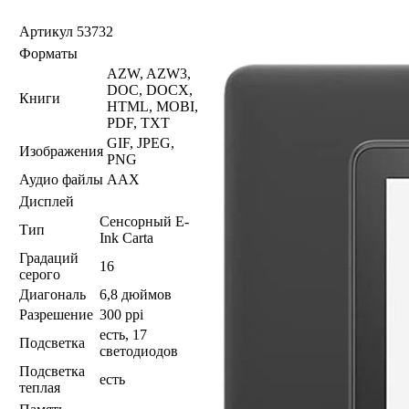
Артикул
53732
Форматы
AZW, AZW3,
DOC, DOCX,
Книги
HTML, MOBI,
PDF, TXT
GIF, JPEG,
Изображения
PNG
Аудио файлы
AAX
Дисплей
Сенсорный E-
Тип
Ink Carta
Градаций
16
серого
Диагональ
6,8 дюймов
Разрешение
300 ppi
есть, 17
Подсветка
светодиодов
Подсветка
есть
теплая