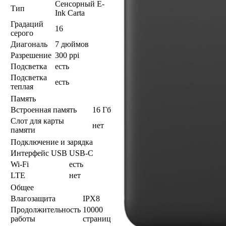
Сенсорный E-
Тип
Ink Carta
Градаций
16
серого
Диагональ
7 дюймов
Разрешение
300 ppi
Подсветка
есть
Подсветка
есть
теплая
Память
Встроенная память
16 Гб
Слот для карты
нет
памяти
Подключение и зарядка
Интерфейс USB
USB-C
Wi-Fi
есть
LTE
нет
Общее
Влагозащита
IPX8
Продолжительность
10000
работы
страниц