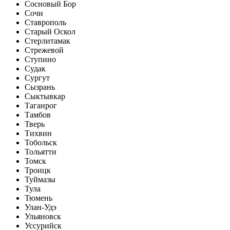
Сосновый Бор
Сочи
Ставрополь
Старый Оскол
Стерлитамак
Стрежевой
Ступино
Судак
Сургут
Сызрань
Сыктывкар
Таганрог
Тамбов
Тверь
Тихвин
Тобольск
Тольятти
Томск
Троицк
Туймазы
Тула
Тюмень
Улан-Удэ
Ульяновск
Уссурийск