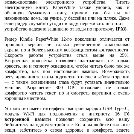
возможностями электронного устройства. Читать
электронную книгу PaperWhite также удобно, как и
обычную бумажную книгу, причем, где бы вы не
находились: дома, на улице, у бассейна или на пляже. Даже
если ридер случайно угодит в воду, переживать не стоит —
устройство надежно защищено от воды по протоколу
IPХ8
.
Ридер Kindle PaperWhite 12-го поколения отличается от
прошлой версии не только увеличенной диагональю
экрана, но и более высоким коэффициентом контрастности.
Скорость работы устройства стала выше на 25%.
Встроенная подсветка позволяет настраивать не только
яркость, но и теплоту освещения, чтобы читать было так же
комфортно, как под настольной лампой. Возможность
регулирования теплоты подсветки это еще и забота о зрении
— с таким освещением глаза будут уставать значительно
меньше. Разрешение 300 DPI позволяет не только
комфортно читать текст, но и смотреть картинки с очень
хорошим качеством.
Устройство имеет интерфейс быстрой зарядки USB Type-C,
модуль Wi-Fi для подключения к интернету.
16 Гб
встроенной памяти
позволят сохранить всю вашу
библиотеку на одном устройстве. Если вы любите стильные
вещи, заботитесь о своем здоровье и комфорте, ведете