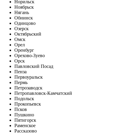
Норильск
Ноябрьск
Нягань
Обнинск
Одинцово
Озерск
Октябрьский
Омск
Орел
Оренбург
Орехово-Зуево
Орск
Павловский Посад
Пенза
Первоуральск
Пермь
Петрозаводск
Петропавловск-Камчатский
Подольск
Прокопьевск
Псков
Пушкино
Пятигорск
Раменское
Рассказово