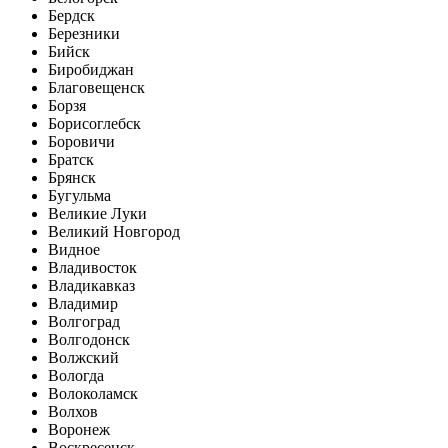
Бердск
Березники
Бийск
Биробиджан
Благовещенск
Борзя
Борисоглебск
Боровичи
Братск
Брянск
Бугульма
Великие Луки
Великий Новгород
Видное
Владивосток
Владикавказ
Владимир
Волгоград
Волгодонск
Волжский
Вологда
Волоколамск
Волхов
Воронеж
Воскресенск