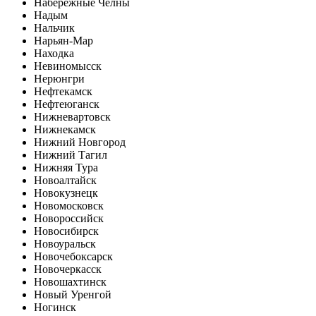
Набережные Челны
Надым
Нальчик
Нарьян-Мар
Находка
Невиномысск
Нерюнгри
Нефтекамск
Нефтеюганск
Нижневартовск
Нижнекамск
Нижний Новгород
Нижний Тагил
Нижняя Тура
Новоалтайск
Новокузнецк
Новомосковск
Новороссийск
Новосибирск
Новоуральск
Новочебоксарск
Новочеркасск
Новошахтинск
Новый Уренгой
Ногинск