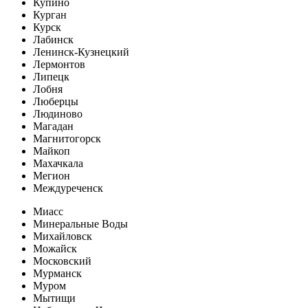
Купино
Курган
Курск
Лабинск
Ленинск-Кузнецкий
Лермонтов
Липецк
Лобня
Люберцы
Людиново
Магадан
Магнитогорск
Майкоп
Махачкала
Мегион
Междуреченск
Миасс
Минеральные Воды
Михайловск
Можайск
Московский
Мурманск
Муром
Мытищи