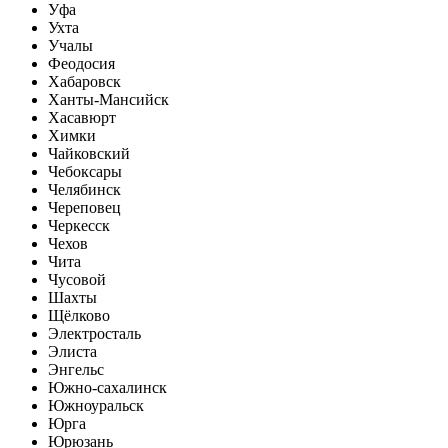
Уфа
Ухта
Учалы
Феодосия
Хабаровск
Ханты-Мансийск
Хасавюрт
Химки
Чайковский
Чебоксары
Челябинск
Череповец
Черкесск
Чехов
Чита
Чусовой
Шахты
Щёлково
Электросталь
Элиста
Энгельс
Южно-сахалинск
Южноуральск
Юрга
Юрюзань