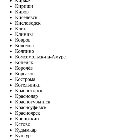
Киржач
Кириши
Киров
Киселёвск
Кисловодск
Клин
Клинцы
Ковров
Коломна
Колпино
Комсомольск-на-Амуре
Копейск
Королёв
Корсаков
Кострома
Котельники
Красногорск
Краснодар
Краснотурьинск
Красноуфимск
Красноярск
Кропоткин
Кстово
Кудымкар
Кунгур