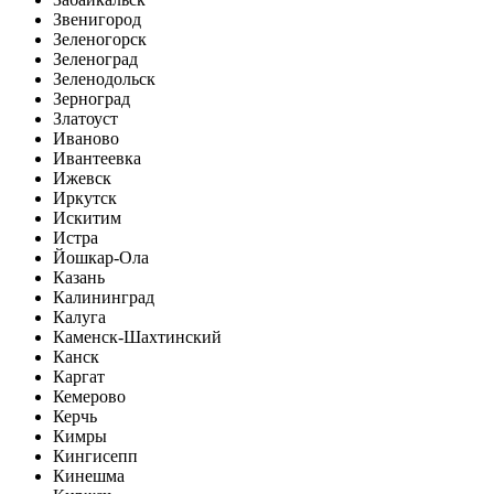
Звенигород
Зеленогорск
Зеленоград
Зеленодольск
Зерноград
Златоуст
Иваново
Ивантеевка
Ижевск
Иркутск
Искитим
Истра
Йошкар-Ола
Казань
Калининград
Калуга
Каменск-Шахтинский
Канск
Каргат
Кемерово
Керчь
Кимры
Кингисепп
Кинешма