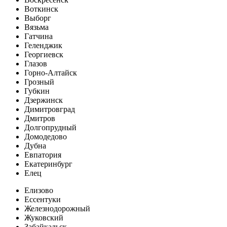
Воткинск
Выборг
Вязьма
Гатчина
Геленджик
Георгиевск
Глазов
Горно-Алтайск
Грозный
Губкин
Дзержинск
Димитровград
Дмитров
Долгопрудный
Домодедово
Дубна
Евпатория
Екатеринбург
Елец
Елизово
Ессентуки
Железнодорожный
Жуковский
Забайкальск