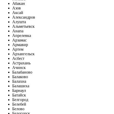
Абакан
Азов
Аксай
Александров
Алушта
Альметьевск
Анапа
Апрелевка
Арзамас
Армавир
Артем
Архангельск
Асбест
Астрахань
Ачинск
Балабаново
Балаково
Балахна
Балашиха
Барнаул
Батайск
Белгород
Белебей
Белово
Белогорск