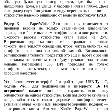
обычную бумажную книгу, причем, где бы вы не
находились: дома, на улице, у бассейна или на пляже. Даже
если ридер случайно угодит в воду, переживать не стоит —
устройство надежно защищено от воды по протоколу
IPХ8
.
Ридер Kindle PaperWhite 12-го поколения отличается от
прошлой версии не только увеличенной диагональю
экрана, но и более высоким коэффициентом контрастности.
Скорость работы устройства стала выше на 25%.
Встроенная подсветка позволяет настраивать не только
яркость, но и теплоту освещения, чтобы читать было так же
комфортно, как под настольной лампой. Возможность
регулирования теплоты подсветки это еще и забота о зрении
— с таким освещением глаза будут уставать значительно
меньше. Разрешение 300 DPI позволяет не только
комфортно читать текст, но и смотреть картинки с очень
хорошим качеством.
Устройство имеет интерфейс быстрой зарядки USB Type-C,
модуль Wi-Fi для подключения к интернету.
16 Гб
встроенной памяти
позволят сохранить всю вашу
библиотеку на одном устройстве. Если вы любите стильные
вещи, заботитесь о своем здоровье и комфорте, ведете
активный образ жизни или выбираете хороший подарок —
электронная книга Amazon Kindle PaperWhite станет