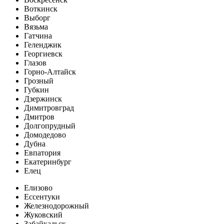
Воткинск
Выборг
Вязьма
Гатчина
Геленджик
Георгиевск
Глазов
Горно-Алтайск
Грозный
Губкин
Дзержинск
Димитровград
Дмитров
Долгопрудный
Домодедово
Дубна
Евпатория
Екатеринбург
Елец
Елизово
Ессентуки
Железнодорожный
Жуковский
Забайкальск