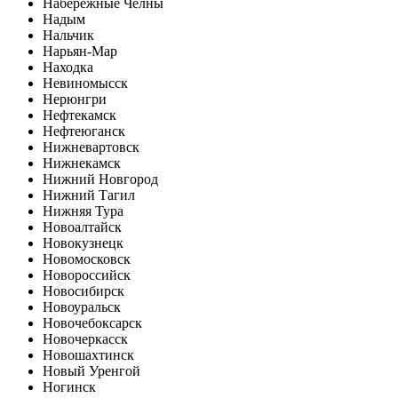
Набережные Челны
Надым
Нальчик
Нарьян-Мар
Находка
Невиномысск
Нерюнгри
Нефтекамск
Нефтеюганск
Нижневартовск
Нижнекамск
Нижний Новгород
Нижний Тагил
Нижняя Тура
Новоалтайск
Новокузнецк
Новомосковск
Новороссийск
Новосибирск
Новоуральск
Новочебоксарск
Новочеркасск
Новошахтинск
Новый Уренгой
Ногинск