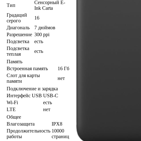
Сенсорный E-
Тип
Ink Carta
Градаций
16
серого
Диагональ
7 дюймов
Разрешение
300 ppi
Подсветка
есть
Подсветка
есть
теплая
Память
Встроенная память
16 Гб
Слот для карты
нет
памяти
Подключение и зарядка
Интерфейс USB
USB-C
Wi-Fi
есть
LTE
нет
Общее
Влагозащита
IPX8
Продолжительность
10000
работы
страниц