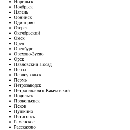
Норильск
Ноябрьск
Нягань
Обнинск
Одинцово
Озерск
Октябрьский
Омск
Орел
Оренбург
Орехово-Зуево
Орск
Павловский Посад
Пенза
Первоуральск
Пермь
Петрозаводск
Петропавловск-Камчатский
Подольск
Прокопьевск
Псков
Пушкино
Пятигорск
Раменское
Рассказово