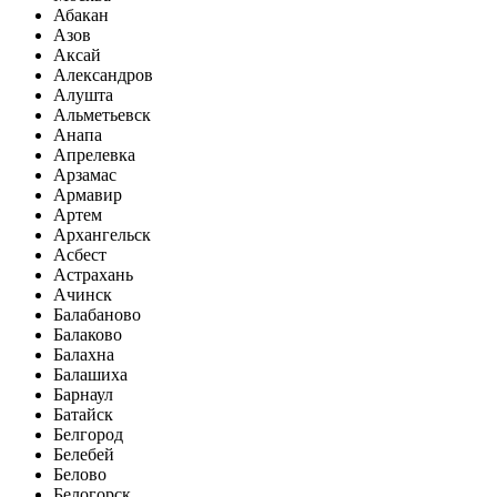
Абакан
Азов
Аксай
Александров
Алушта
Альметьевск
Анапа
Апрелевка
Арзамас
Армавир
Артем
Архангельск
Асбест
Астрахань
Ачинск
Балабаново
Балаково
Балахна
Балашиха
Барнаул
Батайск
Белгород
Белебей
Белово
Белогорск