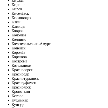
Киржач
Кириши
Киров
Киселёвск
Кисловодск
Клин
Клинцы
Ковров
Коломна
Колпино
Комсомольск-на-Амуре
Копейск
Королёв
Корсаков
Кострома
Котельники
Красногорск
Краснодар
Краснотурьинск
Красноуфимск
Красноярск
Кропоткин
Кстово
Кудымкар
Кунгур