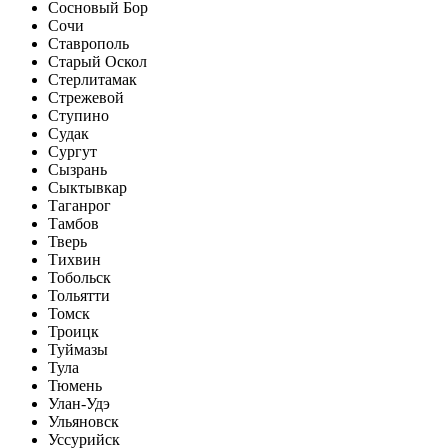
Сосновый Бор
Сочи
Ставрополь
Старый Оскол
Стерлитамак
Стрежевой
Ступино
Судак
Сургут
Сызрань
Сыктывкар
Таганрог
Тамбов
Тверь
Тихвин
Тобольск
Тольятти
Томск
Троицк
Туймазы
Тула
Тюмень
Улан-Удэ
Ульяновск
Уссурийск