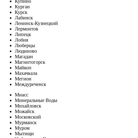
Купино
Курган
Курск
Лабинск
Ленинск-Кузнецкий
Лермонтов
Липецк
Лобня
Люберцы
Людиново
Магадан
Магнитогорск
Майкоп
Махачкала
Мегион
Междуреченск
Миасс
Минеральные Воды
Михайловск
Можайск
Московский
Мурманск
Муром
Мытищи