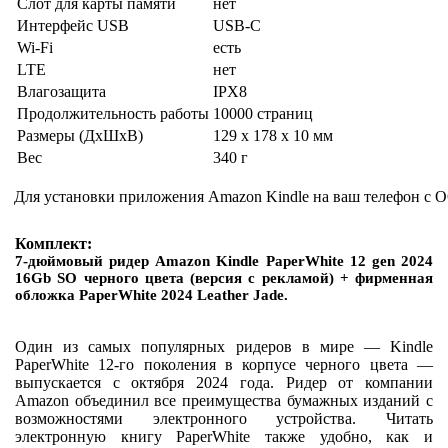
Слот для карты памяти
нет
Интерфейс USB
USB-C
Wi-Fi
есть
LTE
нет
Влагозащита
IPX8
Продолжительность работы
10000 страниц
Размеры (ДхШхВ)
129 x 178 x 10 мм
Вес
340 г
Для установки приложения Amazon Kindle на ваш телефон с О
Комплект:
7-дюймовый ридер Amazon Kindle PaperWhite 12 gen 2024
16Gb SO черного цвета (версия с рекламой) + фирменная
обложка PaperWhite 2024 Leather Jade.
Один из самых популярных ридеров в мире — Kindle
PaperWhite 12-го поколения в корпусе черного цвета —
выпускается с октября 2024 года. Ридер от компании
Amazon объединил все преимущества бумажных изданий с
возможностями электронного устройства. Читать
электронную книгу PaperWhite также удобно, как и