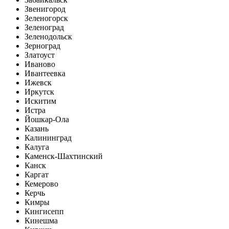
Звенигород
Зеленогорск
Зеленоград
Зеленодольск
Зерноград
Златоуст
Иваново
Ивантеевка
Ижевск
Иркутск
Искитим
Истра
Йошкар-Ола
Казань
Калининград
Калуга
Каменск-Шахтинский
Канск
Каргат
Кемерово
Керчь
Кимры
Кингисепп
Кинешма