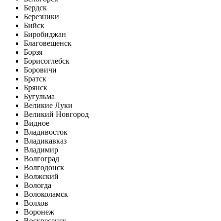
Бердск
Березники
Бийск
Биробиджан
Благовещенск
Борзя
Борисоглебск
Боровичи
Братск
Брянск
Бугульма
Великие Луки
Великий Новгород
Видное
Владивосток
Владикавказ
Владимир
Волгоград
Волгодонск
Волжский
Вологда
Волоколамск
Волхов
Воронеж
Воскресенск