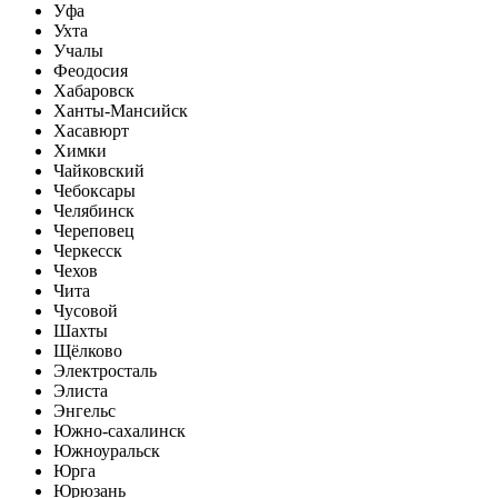
Уфа
Ухта
Учалы
Феодосия
Хабаровск
Ханты-Мансийск
Хасавюрт
Химки
Чайковский
Чебоксары
Челябинск
Череповец
Черкесск
Чехов
Чита
Чусовой
Шахты
Щёлково
Электросталь
Элиста
Энгельс
Южно-сахалинск
Южноуральск
Юрга
Юрюзань