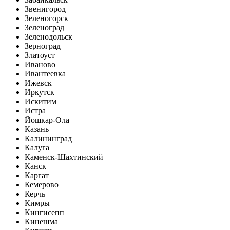
Звенигород
Зеленогорск
Зеленоград
Зеленодольск
Зерноград
Златоуст
Иваново
Ивантеевка
Ижевск
Иркутск
Искитим
Истра
Йошкар-Ола
Казань
Калининград
Калуга
Каменск-Шахтинский
Канск
Каргат
Кемерово
Керчь
Кимры
Кингисепп
Кинешма