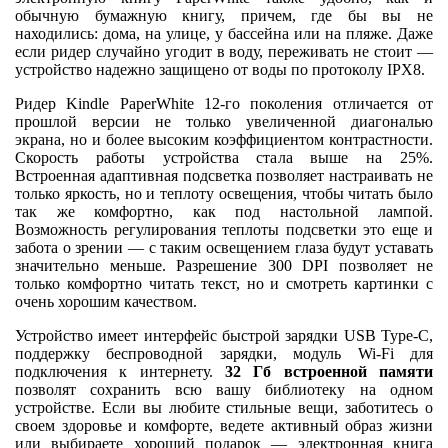
обычную бумажную книгу, причем, где бы вы не
находились: дома, на улице, у бассейна или на пляже. Даже
если ридер случайно угодит в воду, переживать не стоит —
устройство надежно защищено от воды по протоколу IPХ8.
Ридер Kindle PaperWhite 12-го поколения отличается от
прошлой версии не только увеличенной диагональю
экрана, но и более высоким коэффициентом контрастности.
Скорость работы устройства стала выше на 25%.
Встроенная адаптивная подсветка позволяет настраивать не
только яркость, но и теплоту освещения, чтобы читать было
так же комфортно, как под настольной лампой.
Возможность регулирования теплоты подсветки это еще и
забота о зрении — с таким освещением глаза будут уставать
значительно меньше. Разрешение 300 DPI позволяет не
только комфортно читать текст, но и смотреть картинки с
очень хорошим качеством.
Устройство имеет интерфейс быстрой зарядки USB Type-C,
поддержку беспроводной зарядки, модуль Wi-Fi для
подключения к интернету.
32 Гб встроенной памяти
позволят сохранить всю вашу библиотеку на одном
устройстве. Если вы любите стильные вещи, заботитесь о
своем здоровье и комфорте, ведете активный образ жизни
или выбираете хороший подарок — электронная книга