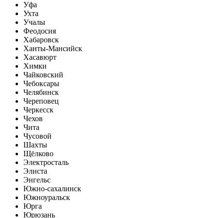
Уфа
Ухта
Учалы
Феодосия
Хабаровск
Ханты-Мансийск
Хасавюрт
Химки
Чайковский
Чебоксары
Челябинск
Череповец
Черкесск
Чехов
Чита
Чусовой
Шахты
Щёлково
Электросталь
Элиста
Энгельс
Южно-сахалинск
Южноуральск
Юрга
Юрюзань