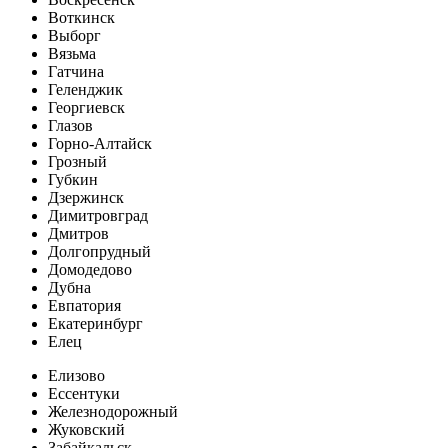
Воткинск
Выборг
Вязьма
Гатчина
Геленджик
Георгиевск
Глазов
Горно-Алтайск
Грозный
Губкин
Дзержинск
Димитровград
Дмитров
Долгопрудный
Домодедово
Дубна
Евпатория
Екатеринбург
Елец
Елизово
Ессентуки
Железнодорожный
Жуковский
Забайкальск