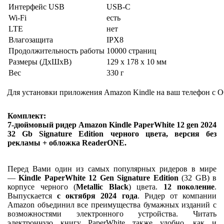
Интерфейс USB
USB-C
Wi-Fi
есть
LTE
нет
Влагозащита
IPX8
Продолжительность работы
10000 страниц
Размеры (ДхШхВ)
129 x 178 x 10 мм
Вес
330 г
Для установки приложения Amazon Kindle на ваш телефон с О
Комплект:
7-дюймовый ридер Amazon Kindle PaperWhite 12 gen 2024
32 Gb Signature Edition черного цвета, версия без
рекламы + обложка ReaderONE.
Перед Вами один из самых популярных ридеров в мире
—
Kindle PaperWhite 12 Gen Signature Edition
(32 GB) в
корпусе черного (
Metallic Black
) цвета.
12 поколение
.
Выпускается
с октября 2024 года
. Ридер от компании
Amazon объединил все преимущества бумажных изданий с
возможностями электронного устройства. Читать
электронную книгу PaperWhite также удобно, как и