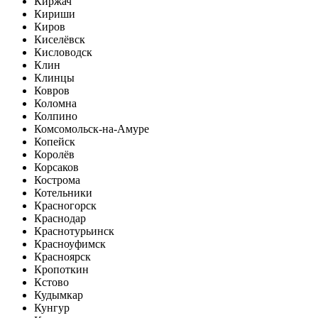
Киржач
Кириши
Киров
Киселёвск
Кисловодск
Клин
Клинцы
Ковров
Коломна
Колпино
Комсомольск-на-Амуре
Копейск
Королёв
Корсаков
Кострома
Котельники
Красногорск
Краснодар
Краснотурьинск
Красноуфимск
Красноярск
Кропоткин
Кстово
Кудымкар
Кунгур