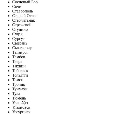
Сосновый Бор
Сочи
Ставрополь
Старый Оскол
Стерлитамак
Стрежевой
Ступино
Судак
Сургут
Сызрань
Сыктывкар
Таганрог
Тамбов
Тверь
Тихвин
Тобольск
Тольятти
Томск
Троицк
Туймазы
Тула
Тюмень
Улан-Удэ
Ульяновск
Уссурийск