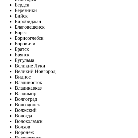
Бердск
Березники
Бийск
Биробиджан
Благовещенск
Борзя
Борисоглебск
Боровичи
Братск
Брянск
Бугульма
Великие Луки
Великий Новгород
Видное
Владивосток
Владикавказ
Владимир
Волгоград
Волгодонск
Волжский
Вологда
Волоколамск
Волхов
Воронеж
Воскресенск