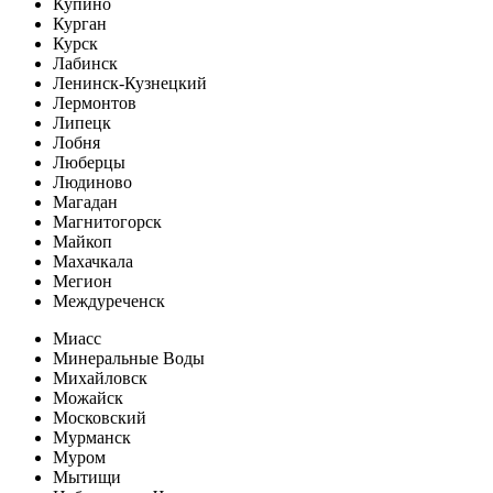
Купино
Курган
Курск
Лабинск
Ленинск-Кузнецкий
Лермонтов
Липецк
Лобня
Люберцы
Людиново
Магадан
Магнитогорск
Майкоп
Махачкала
Мегион
Междуреченск
Миасс
Минеральные Воды
Михайловск
Можайск
Московский
Мурманск
Муром
Мытищи