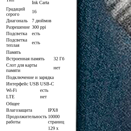
Ink Carta
Градаций
16
серого
Диагональ
7 дюймов
Разрешение
300 ppi
Подсветка
есть
Подсветка
есть
теплая
Память
Встроенная память
32 Гб
Слот для карты
нет
памяти
Подключение и зарядка
Интерфейс USB
USB-C
Wi-Fi
есть
LTE
нет
Общее
Влагозащита
IPX8
Продолжительность
10000
работы
страниц
129 x