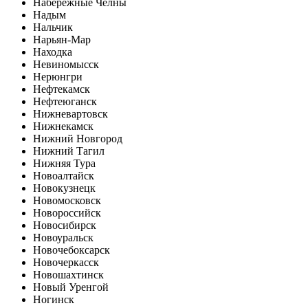
Набережные Челны
Надым
Нальчик
Нарьян-Мар
Находка
Невиномысск
Нерюнгри
Нефтекамск
Нефтеюганск
Нижневартовск
Нижнекамск
Нижний Новгород
Нижний Тагил
Нижняя Тура
Новоалтайск
Новокузнецк
Новомосковск
Новороссийск
Новосибирск
Новоуральск
Новочебоксарск
Новочеркасск
Новошахтинск
Новый Уренгой
Ногинск