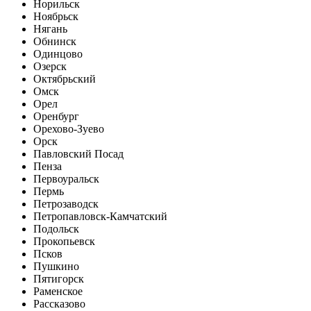
Норильск
Ноябрьск
Нягань
Обнинск
Одинцово
Озерск
Октябрьский
Омск
Орел
Оренбург
Орехово-Зуево
Орск
Павловский Посад
Пенза
Первоуральск
Пермь
Петрозаводск
Петропавловск-Камчатский
Подольск
Прокопьевск
Псков
Пушкино
Пятигорск
Раменское
Рассказово