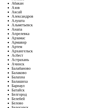
Абакан
Азов
Аксай
Александров
Алушта
Альметьевск
Анапа
Апрелевка
Арзамас
Армавир
Артем
Архангельск
Асбест
Астрахань
Ачинск
Балабаново
Балаково
Балахна
Балашиха
Барнаул
Батайск
Белгород
Белебей
Белово
Белогорск