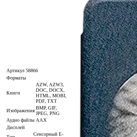
Артикул
58866
Форматы
AZW, AZW3,
DOC, DOCX,
Книги
HTML, MOBI,
PDF, TXT
BMP, GIF,
Изображения
JPEG, PNG
Аудио файлы
AAX
Дисплей
Сенсорный E-
Тип