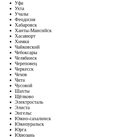
Уфа
Ухта
Учалы
Феодосия
Хабаровск
Ханты-Мансийск
Хасавюрт
Химки
Чайковский
Чебоксары
Челябинск
Череповец
Черкесск
Чехов
Чита
Чусовой
Шахты
Щёлково
Электросталь
Элиста
Энгельс
Южно-сахалинск
Южноуральск
Юрга
Юрюзань