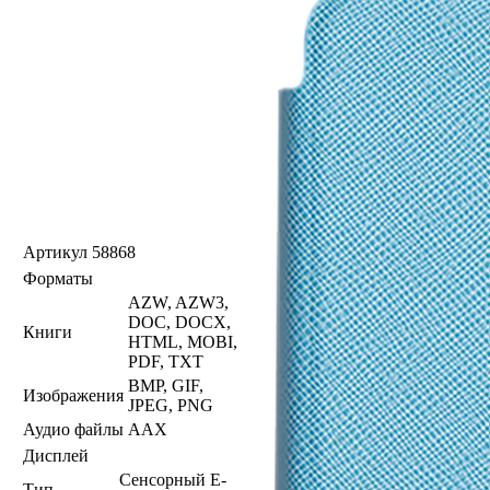
Артикул
58868
Форматы
AZW, AZW3,
DOC, DOCX,
Книги
HTML, MOBI,
PDF, TXT
BMP, GIF,
Изображения
JPEG, PNG
Аудио файлы
AAX
Дисплей
Сенсорный E-
Тип