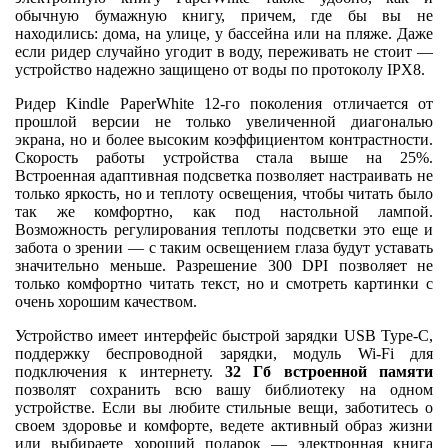
обычную бумажную книгу, причем, где бы вы не
находились: дома, на улице, у бассейна или на пляже. Даже
если ридер случайно угодит в воду, переживать не стоит —
устройство надежно защищено от воды по протоколу IPХ8.
Ридер Kindle PaperWhite 12-го поколения отличается от
прошлой версии не только увеличенной диагональю
экрана, но и более высоким коэффициентом контрастности.
Скорость работы устройства стала выше на 25%.
Встроенная адаптивная подсветка позволяет настраивать не
только яркость, но и теплоту освещения, чтобы читать было
так же комфортно, как под настольной лампой.
Возможность регулирования теплоты подсветки это еще и
забота о зрении — с таким освещением глаза будут уставать
значительно меньше. Разрешение 300 DPI позволяет не
только комфортно читать текст, но и смотреть картинки с
очень хорошим качеством.
Устройство имеет интерфейс быстрой зарядки USB Type-C,
поддержку беспроводной зарядки, модуль Wi-Fi для
подключения к интернету.
32 Гб встроенной памяти
позволят сохранить всю вашу библиотеку на одном
устройстве. Если вы любите стильные вещи, заботитесь о
своем здоровье и комфорте, ведете активный образ жизни
или выбираете хороший подарок — электронная книга