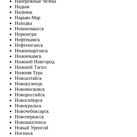
Набережные Челны
Надым
Нальчик
Нарьян-Мар
Находка
Невиномысск
Нерюнгри
Нефтекамск
Нефтеюганск
Нижневартовск
Нижнекамск
Нижний Новгород
Нижний Тагил
Нижняя Тура
Новоалтайск
Новокузнецк
Новомосковск
Новороссийск
Новосибирск
Новоуральск
Новочебоксарск
Новочеркасск
Новошахтинск
Новый Уренгой
Ногинск