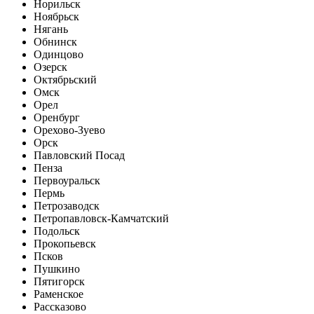
Норильск
Ноябрьск
Нягань
Обнинск
Одинцово
Озерск
Октябрьский
Омск
Орел
Оренбург
Орехово-Зуево
Орск
Павловский Посад
Пенза
Первоуральск
Пермь
Петрозаводск
Петропавловск-Камчатский
Подольск
Прокопьевск
Псков
Пушкино
Пятигорск
Раменское
Рассказово