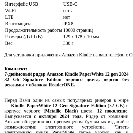
Интерфейс USB
USB-C
Wi-Fi
есть
LTE
нет
Влагозащита
IPX8
Продолжительность работы
10000 страниц
Размеры (ДхШхВ)
129 x 178 x 10 мм
Вес
330 г
Для установки приложения Amazon Kindle на ваш телефон с О
Комплект:
7-дюймовый ридер Amazon Kindle PaperWhite 12 gen 2024
32 Gb Signature Edition черного цвета, версия без
рекламы + обложка ReaderONE.
Перед Вами один из самых популярных ридеров в мире
—
Kindle PaperWhite 12 Gen Signature Edition
(32 GB) в
корпусе черного (
Metallic Black
) цвета.
12 поколение
.
Выпускается
с октября 2024 года
. Ридер от компании
Amazon объединил все преимущества бумажных изданий с
возможностями электронного устройства. Читать
электронную книгу PaperWhite также удобно, как и