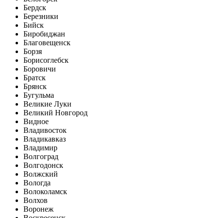
Бердск
Березники
Бийск
Биробиджан
Благовещенск
Борзя
Борисоглебск
Боровичи
Братск
Брянск
Бугульма
Великие Луки
Великий Новгород
Видное
Владивосток
Владикавказ
Владимир
Волгоград
Волгодонск
Волжский
Вологда
Волоколамск
Волхов
Воронеж
Воскресенск