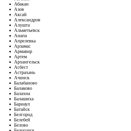
Абакан
Азов
Аксай
Александров
Алушта
Альметьевск
Анапа
Апрелевка
Арзамас
Армавир
Артем
Архангельск
Асбест
Астрахань
Ачинск
Балабаново
Балаково
Балахна
Балашиха
Барнаул
Батайск
Белгород
Белебей
Белово
Белогорск