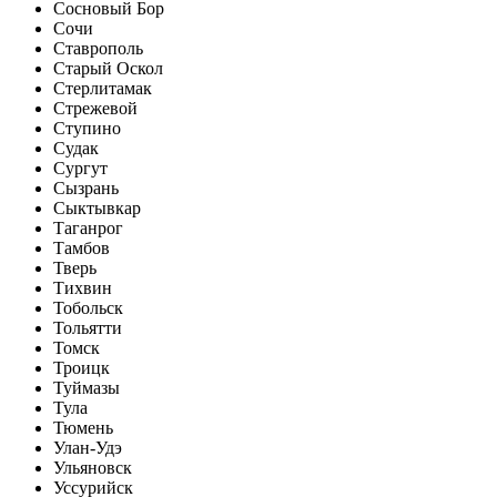
Сосновый Бор
Сочи
Ставрополь
Старый Оскол
Стерлитамак
Стрежевой
Ступино
Судак
Сургут
Сызрань
Сыктывкар
Таганрог
Тамбов
Тверь
Тихвин
Тобольск
Тольятти
Томск
Троицк
Туймазы
Тула
Тюмень
Улан-Удэ
Ульяновск
Уссурийск