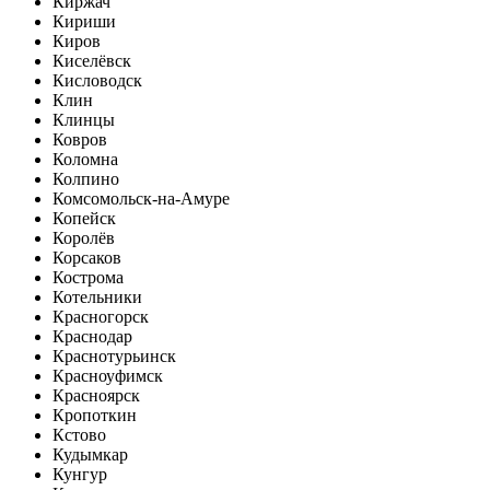
Киржач
Кириши
Киров
Киселёвск
Кисловодск
Клин
Клинцы
Ковров
Коломна
Колпино
Комсомольск-на-Амуре
Копейск
Королёв
Корсаков
Кострома
Котельники
Красногорск
Краснодар
Краснотурьинск
Красноуфимск
Красноярск
Кропоткин
Кстово
Кудымкар
Кунгур