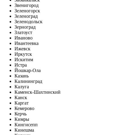
Звенигород
Зеленогорск
Зеленоград
Зеленодольск
Зерноград
Златоуст
Иваново
Ивантеевка
Ижевск
Иркутск
Искитим
Истра
Йошкар-Ола
Казань
Калининград
Калуга
Каменск-Шахтинский
Канск
Каргат
Кемерово
Керчь
Кимры
Кингисепп
Кинешма