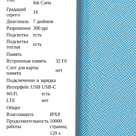
Ink Carta
Градаций
16
серого
Диагональ
7 дюймов
Разрешение
300 ppi
Подсветка
есть
Подсветка
есть
теплая
Память
Встроенная память
32 Гб
Слот для карты
нет
памяти
Подключение и зарядка
Интерфейс USB
USB-C
Wi-Fi
есть
LTE
нет
Общее
Влагозащита
IPX8
Продолжительность
10000
работы
страниц
129 x