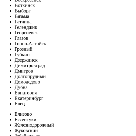
Воткинск
Выборг
Вязьма
Гатчина
Геленджик
Георгиевск
Глазов
Горно-Алтайск
Грозный
Губкин
Дзержинск
Димитровград
Дмитров
Долгопрудный
Домодедово
Дубна
Евпатория
Екатеринбург
Елец
Елизово
Ессентуки
Железнодорожный
Жуковский
Забайкальск