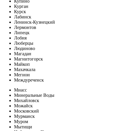
Купино
Курган
Курск
Лабинск
Ленинск-Кузнецкий
Лермонтов
Липецк
Лобня
Люберцы
Людиново
Магадан
Магнитогорск
Майкоп
Махачкала
Мегион
Междуреченск
Миасс
Минеральные Воды
Михайловск
Можайск
Московский
Мурманск
Муром
Мытищи