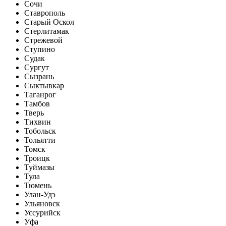
Сочи
Ставрополь
Старый Оскол
Стерлитамак
Стрежевой
Ступино
Судак
Сургут
Сызрань
Сыктывкар
Таганрог
Тамбов
Тверь
Тихвин
Тобольск
Тольятти
Томск
Троицк
Туймазы
Тула
Тюмень
Улан-Удэ
Ульяновск
Уссурийск
Уфа