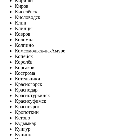
Кириши
Киров
Киселёвск
Кисловодск
Клин
Клинцы
Ковров
Коломна
Колпино
Комсомольск-на-Амуре
Копейск
Королёв
Корсаков
Кострома
Котельники
Красногорск
Краснодар
Краснотурьинск
Красноуфимск
Красноярск
Кропоткин
Кстово
Кудымкар
Кунгур
Купино