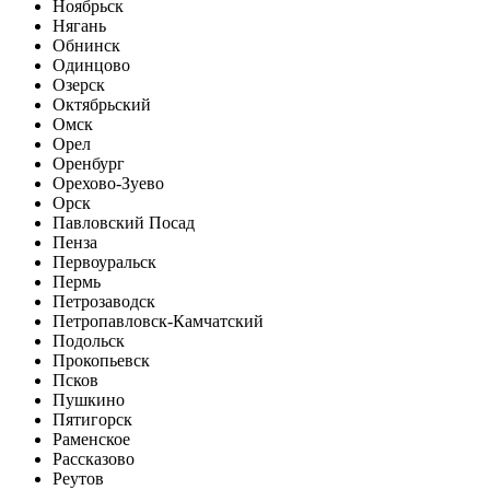
Ноябрьск
Нягань
Обнинск
Одинцово
Озерск
Октябрьский
Омск
Орел
Оренбург
Орехово-Зуево
Орск
Павловский Посад
Пенза
Первоуральск
Пермь
Петрозаводск
Петропавловск-Камчатский
Подольск
Прокопьевск
Псков
Пушкино
Пятигорск
Раменское
Рассказово
Реутов