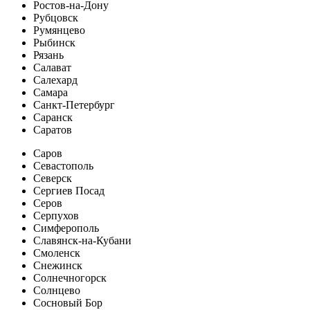
Ростов-на-Дону
Рубцовск
Румянцево
Рыбинск
Рязань
Салават
Салехард
Самара
Санкт-Петербург
Саранск
Саратов
Саров
Севастополь
Северск
Сергиев Посад
Серов
Серпухов
Симферополь
Славянск-на-Кубани
Смоленск
Снежинск
Солнечногорск
Солнцево
Сосновый Бор