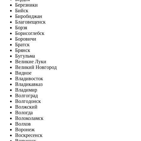
Березники
Бийск
Биробиджан
Благовещенск
Борзя
Борисоглебск
Боровичи
Братск
Брянск
Бугульма
Великие Луки
Великий Новгород
Видное
Владивосток
Владикавказ
Владимир
Волгоград
Волгодонск
Волжский
Вологда
Волоколамск
Волхов
Воронеж
Воскресенск
Воткинск