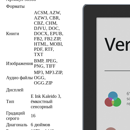
Форматы
ACSM, AZW,
AZW3, CBR,
CBZ, CHM,
DJVU, DOC,
Книги
DOCX, EPUB,
FB2, FB2.ZIP,
HTML, MOBI,
PDF, RTF,
TXT
BMP, JPEG,
Изображения
PNG, TIFF
MP3, MP3.ZIP,
Аудио файлы
OGG,
OGG.ZIP
Дисплей
E Ink Kaleido 3,
Тип
ёмкостный
сенсорный
Градаций
16
серого
Диагональ
6 дюймов