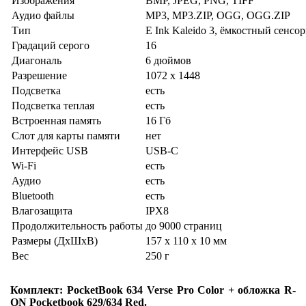
Изображения
BMP, JPEG, PNG, TIFF
Аудио файлы
MP3, MP3.ZIP, OGG, OGG.ZIP
Тип
E Ink Kaleido 3, ёмкостный сенсо
Градаций серого
16
Диагональ
6 дюймов
Разрешение
1072 x 1448
Подсветка
есть
Подсветка теплая
есть
Встроенная память
16 Гб
Слот для карты памяти
нет
Интерфейс USB
USB-C
Wi-Fi
есть
Аудио
есть
Bluetooth
есть
Влагозащита
IPX8
Продолжительность работы
до 9000 страниц
Размеры (ДхШхВ)
157 x 110 x 10 мм
Вес
250 г
Комплект: PocketBook 634 Verse Pro Color + обложка R-
ON Pocketbook 629/634 Red.