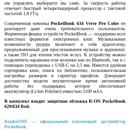
им управлять выбираете вы сами. За скорость работы
отвечает быстрый четырехъядерный процессор с тактовой
частотой 1,8 ГГц.
Современная начинка
PocketBook 634 Verse Pro Color
не
разочарует даже очень требовательного пользователя.
Фирменная фишка устройств PocketBook — поддержка всех
известных форматов электронных книг. Музыкальные
возможности ридера включают в себя аудиоплеер,
предназначенный для прослушивания музыки и аудиокниг,
а также ПО для чтения текстов вслух. К устройству можно
подключить наушники или колонки как по Bluetooth, так и с
помощью переходника с USB-C на 3,5 мм. Имеется удобная
сортировка книг, поиск по библиотеке, пользовательская
настройка размеров и гарнитур шрифтов. Довершает
достоинства модели внушительное время автономной
работы без подзарядки, которое обеспечивает
аккумулятор (Li-Ion Polymer) емкостью 2100 мАч.
В комплект входит защитная обложка R-ON Pocketbook
629/634 Red.
ReaderONE — официальный платиновый дистрибутор
Pocketbook.