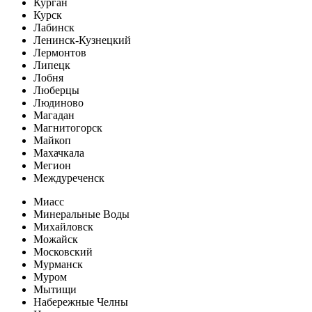
Курган
Курск
Лабинск
Ленинск-Кузнецкий
Лермонтов
Липецк
Лобня
Люберцы
Людиново
Магадан
Магнитогорск
Майкоп
Махачкала
Мегион
Междуреченск
Миасс
Минеральные Воды
Михайловск
Можайск
Московский
Мурманск
Муром
Мытищи
Набережные Челны