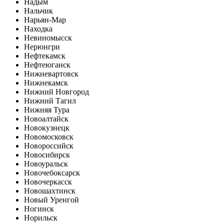
Надым
Нальчик
Нарьян-Мар
Находка
Невиномысск
Нерюнгри
Нефтекамск
Нефтеюганск
Нижневартовск
Нижнекамск
Нижний Новгород
Нижний Тагил
Нижняя Тура
Новоалтайск
Новокузнецк
Новомосковск
Новороссийск
Новосибирск
Новоуральск
Новочебоксарск
Новочеркасск
Новошахтинск
Новый Уренгой
Ногинск
Норильск