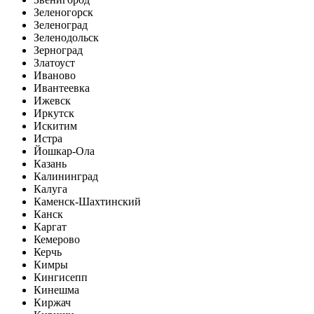
Зеленогорск
Зеленоград
Зеленодольск
Зерноград
Златоуст
Иваново
Ивантеевка
Ижевск
Иркутск
Искитим
Истра
Йошкар-Ола
Казань
Калининград
Калуга
Каменск-Шахтинский
Канск
Каргат
Кемерово
Керчь
Кимры
Кингисепп
Кинешма
Киржач