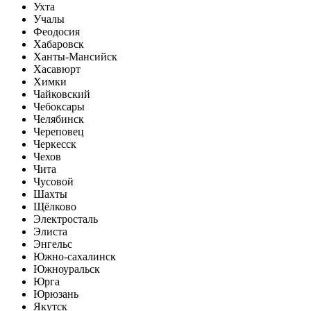
Ухта
Учалы
Феодосия
Хабаровск
Ханты-Мансийск
Хасавюрт
Химки
Чайковский
Чебоксары
Челябинск
Череповец
Черкесск
Чехов
Чита
Чусовой
Шахты
Щёлково
Электросталь
Элиста
Энгельс
Южно-сахалинск
Южноуральск
Юрга
Юрюзань
Якутск