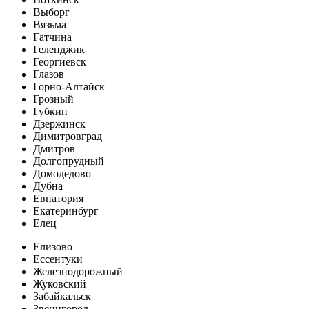
Выборг
Вязьма
Гатчина
Геленджик
Георгиевск
Глазов
Горно-Алтайск
Грозный
Губкин
Дзержинск
Димитровград
Дмитров
Долгопрудный
Домодедово
Дубна
Евпатория
Екатеринбург
Елец
Елизово
Ессентуки
Железнодорожный
Жуковский
Забайкальск
Звенигород