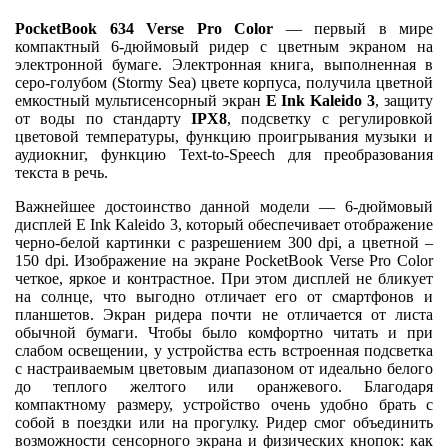
PocketBook 634 Verse Pro Color
— первый в мире
компактный 6-дюймовый ридер с цветным экраном на
электронной бумаге. Электронная книга, выполненная в
серо-голубом (Stormy Sea) цвете корпуса, получила цветной
емкостный мультисенсорный экран
E Ink Kaleido 3
, защиту
от воды по стандарту
IPX8
, подсветку с регулировкой
цветовой температуры, функцию проигрывания музыки и
аудиокниг, функцию Text-to-Speech для преобразования
текста в речь.
Важнейшее достоинство данной модели — 6-дюймовый
дисплей E Ink Kaleido 3, который обеспечивает отображение
черно-белой картинки с разрешением 300 dpi, а цветной –
150 dpi. Изображение на экране PocketBook Verse Pro Color
четкое, яркое и контрастное. При этом дисплей не бликует
на солнце, что выгодно отличает его от смартфонов и
планшетов. Экран ридера почти не отличается от листа
обычной бумаги. Чтобы было комфортно читать и при
слабом освещении, у устройства есть встроенная подсветка
с настраиваемым цветовым диапазоном от идеально белого
до теплого желтого или оранжевого. Благодаря
компактному размеру, устройство очень удобно брать с
собой в поездки или на прогулку. Ридер смог объединить
возможности сенсорного экрана и физических кнопок: как