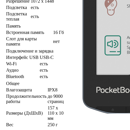
Разрешение
1072 x 1448
Подсветка
есть
Подсветка
есть
теплая
Память
Встроенная память
16 Гб
Слот для карты
нет
памяти
Подключение и зарядка
Интерфейс USB
USB-C
Wi-Fi
есть
Аудио
есть
Bluetooth
есть
Общее
Влагозащита
IPX8
Продолжительность
до 9000
работы
страниц
157 x
Размеры (ДхШхВ)
110 x 10
мм
Вес
250 г