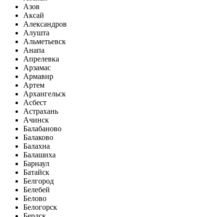
Азов
Аксай
Александров
Алушта
Альметьевск
Анапа
Апрелевка
Арзамас
Армавир
Артем
Архангельск
Асбест
Астрахань
Ачинск
Балабаново
Балаково
Балахна
Балашиха
Барнаул
Батайск
Белгород
Белебей
Белово
Белогорск
Бердск