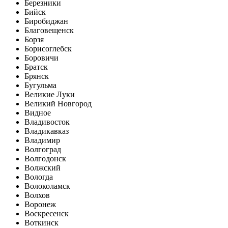
Березники
Бийск
Биробиджан
Благовещенск
Борзя
Борисоглебск
Боровичи
Братск
Брянск
Бугульма
Великие Луки
Великий Новгород
Видное
Владивосток
Владикавказ
Владимир
Волгоград
Волгодонск
Волжский
Вологда
Волоколамск
Волхов
Воронеж
Воскресенск
Воткинск