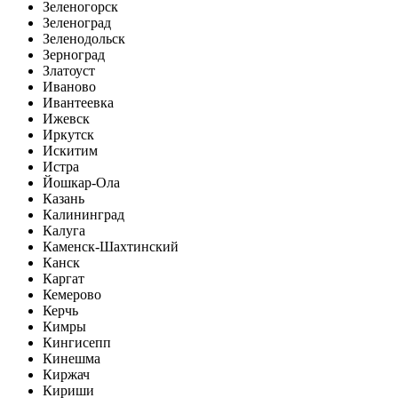
Зеленогорск
Зеленоград
Зеленодольск
Зерноград
Златоуст
Иваново
Ивантеевка
Ижевск
Иркутск
Искитим
Истра
Йошкар-Ола
Казань
Калининград
Калуга
Каменск-Шахтинский
Канск
Каргат
Кемерово
Керчь
Кимры
Кингисепп
Кинешма
Киржач
Кириши