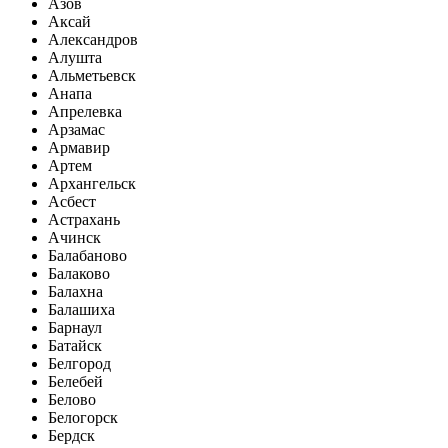
Азов
Аксай
Александров
Алушта
Альметьевск
Анапа
Апрелевка
Арзамас
Армавир
Артем
Архангельск
Асбест
Астрахань
Ачинск
Балабаново
Балаково
Балахна
Балашиха
Барнаул
Батайск
Белгород
Белебей
Белово
Белогорск
Бердск