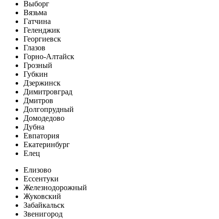
Выборг
Вязьма
Гатчина
Геленджик
Георгиевск
Глазов
Горно-Алтайск
Грозный
Губкин
Дзержинск
Димитровград
Дмитров
Долгопрудный
Домодедово
Дубна
Евпатория
Екатеринбург
Елец
Елизово
Ессентуки
Железнодорожный
Жуковский
Забайкальск
Звенигород