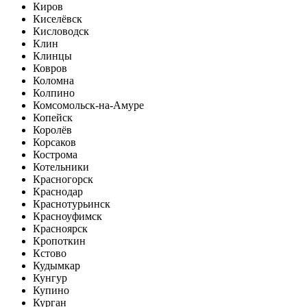
Киров
Киселёвск
Кисловодск
Клин
Клинцы
Ковров
Коломна
Колпино
Комсомольск-на-Амуре
Копейск
Королёв
Корсаков
Кострома
Котельники
Красногорск
Краснодар
Краснотурьинск
Красноуфимск
Красноярск
Кропоткин
Кстово
Кудымкар
Кунгур
Купино
Курган