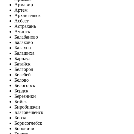
Армавир
Артем
Архангельск
Асбест
Астрахань
Ачинск
Балабаново
Балаково
Балахна
Балашиха
Барнаул
Батайск
Белгород
Белебей
Белово
Белогорск
Бердск
Березники
Бийск
Биробиджан
Благовещенск
Борзя
Борисоглебск
Боровичи
Братск