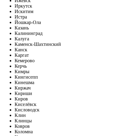
Ижевск
Иркутск
Искитим
Истра
Йошкар-Ола
Казань
Калининград
Калуга
Каменск-Шахтинский
Канск
Каргат
Кемерово
Керчь
Кимры
Кингисепп
Кинешма
Киржач
Кириши
Киров
Киселёвск
Кисловодск
Клин
Клинцы
Ковров
Коломна