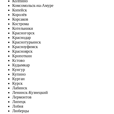
Колпино
Комсомольск-на-Амуре
Копейск
Королёв
Корсаков
Кострома
Котельники
Красногорск
Краснодар
Краснотурьинск
Красноуфимск
Красноярск
Кропоткин
Кстово
Кудымкар
Кунгур
Купино
Курган
Курск
Лабинск
Ленинск-Кузнецкий
Лермонтов
Липецк
Лобня
Люберцы