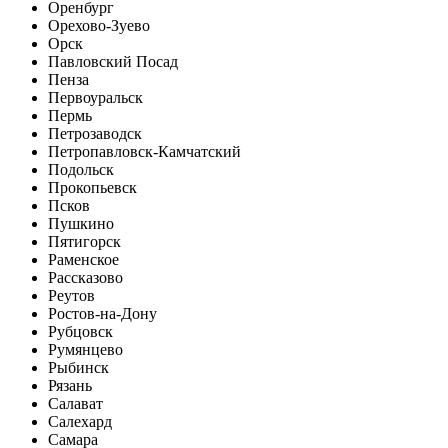
Оренбург
Орехово-Зуево
Орск
Павловский Посад
Пенза
Первоуральск
Пермь
Петрозаводск
Петропавловск-Камчатский
Подольск
Прокопьевск
Псков
Пушкино
Пятигорск
Раменское
Рассказово
Реутов
Ростов-на-Дону
Рубцовск
Румянцево
Рыбинск
Рязань
Салават
Салехард
Самара