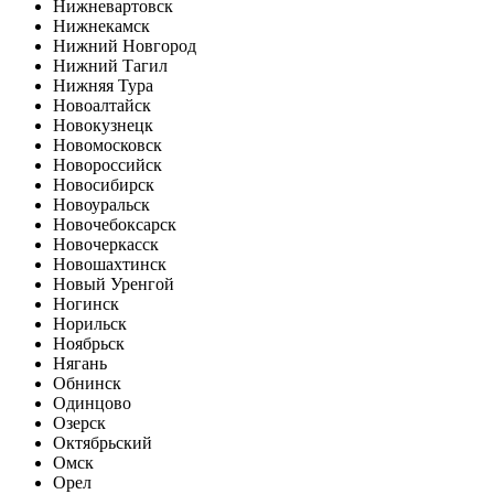
Нижневартовск
Нижнекамск
Нижний Новгород
Нижний Тагил
Нижняя Тура
Новоалтайск
Новокузнецк
Новомосковск
Новороссийск
Новосибирск
Новоуральск
Новочебоксарск
Новочеркасск
Новошахтинск
Новый Уренгой
Ногинск
Норильск
Ноябрьск
Нягань
Обнинск
Одинцово
Озерск
Октябрьский
Омск
Орел