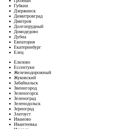
Грозный
Губкин
Дзержинск
Димитровград
Дмитров
Долгопрудный
Домодедово
Дубна
Евпатория
Екатеринбург
Елец
Елизово
Ессентуки
Железнодорожный
Жуковский
Забайкальск
Звенигород
Зеленогорск
Зеленоград
Зеленодольск
Зерноград
Златоуст
Иваново
Ивантеевка