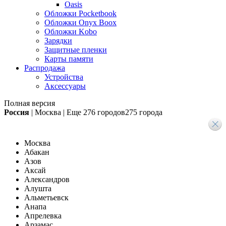
Oasis
Обложки Pocketbook
Обложки Onyx Boox
Обложки Kobo
Зарядки
Защитные пленки
Карты памяти
Распродажа
Устройства
Аксессуары
Полная версия
Россия
|
Москва
|
Еще
276 городов
275 города
Москва
Абакан
Азов
Аксай
Александров
Алушта
Альметьевск
Анапа
Апрелевка
Арзамас