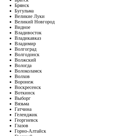
Брянск
Бугульма
Великие Луки
Великий Новгород
Видное
Владивосток
Владикавказ
Владимир
Волгоград
Волгодонск
Волжский
Вологда
Волоколамск
Волхов
Воронеж
Воскресенск
Воткинск
Выборг
Вязьма
Гатчина
Геленджик
Георгиевск
Глазов
Горно-Алтайск