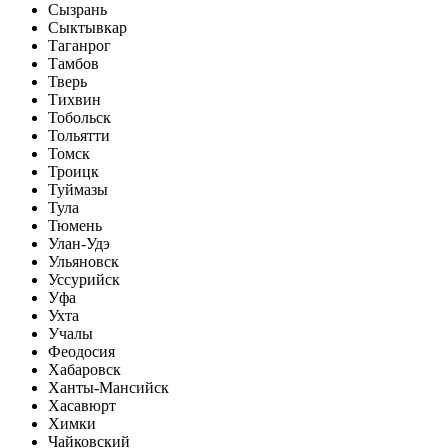
Сызрань
Сыктывкар
Таганрог
Тамбов
Тверь
Тихвин
Тобольск
Тольятти
Томск
Троицк
Туймазы
Тула
Тюмень
Улан-Удэ
Ульяновск
Уссурийск
Уфа
Ухта
Учалы
Феодосия
Хабаровск
Ханты-Мансийск
Хасавюрт
Химки
Чайковский