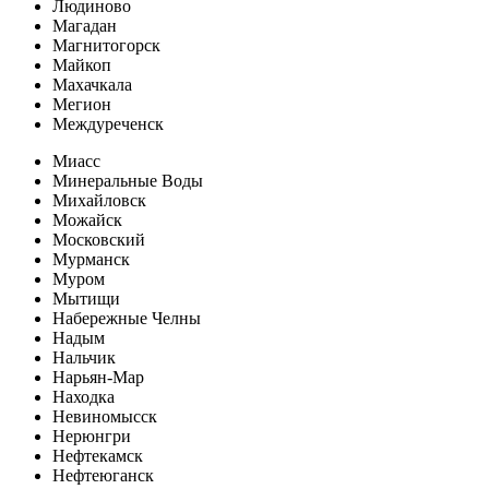
Людиново
Магадан
Магнитогорск
Майкоп
Махачкала
Мегион
Междуреченск
Миасс
Минеральные Воды
Михайловск
Можайск
Московский
Мурманск
Муром
Мытищи
Набережные Челны
Надым
Нальчик
Нарьян-Мар
Находка
Невиномысск
Нерюнгри
Нефтекамск
Нефтеюганск