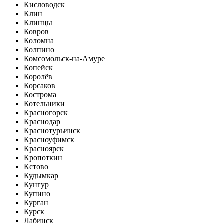
Кисловодск
Клин
Клинцы
Ковров
Коломна
Колпино
Комсомольск-на-Амуре
Копейск
Королёв
Корсаков
Кострома
Котельники
Красногорск
Краснодар
Краснотурьинск
Красноуфимск
Красноярск
Кропоткин
Кстово
Кудымкар
Кунгур
Купино
Курган
Курск
Лабинск