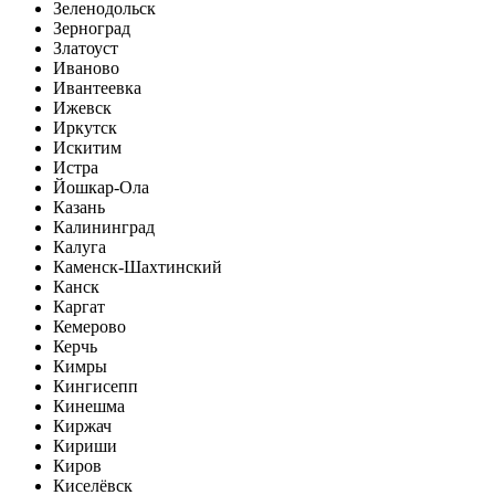
Зеленодольск
Зерноград
Златоуст
Иваново
Ивантеевка
Ижевск
Иркутск
Искитим
Истра
Йошкар-Ола
Казань
Калининград
Калуга
Каменск-Шахтинский
Канск
Каргат
Кемерово
Керчь
Кимры
Кингисепп
Кинешма
Киржач
Кириши
Киров
Киселёвск