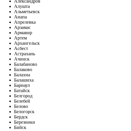
Александров
Алушта
Альметьевск
Анапа
Апрелевка
Арзамас
Армавир
Артем
Архангельск
Асбест
Астрахань
Ачинск
Балабаново
Балаково
Балахна
Балашиха
Барнаул
Батайск
Белгород
Белебей
Белово
Белогорск
Бердск
Березники
Бийск