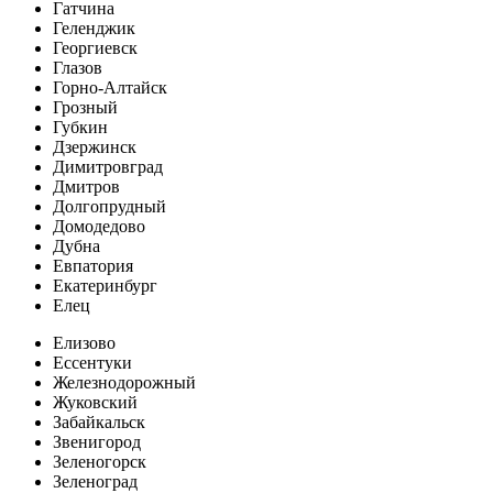
Гатчина
Геленджик
Георгиевск
Глазов
Горно-Алтайск
Грозный
Губкин
Дзержинск
Димитровград
Дмитров
Долгопрудный
Домодедово
Дубна
Евпатория
Екатеринбург
Елец
Елизово
Ессентуки
Железнодорожный
Жуковский
Забайкальск
Звенигород
Зеленогорск
Зеленоград