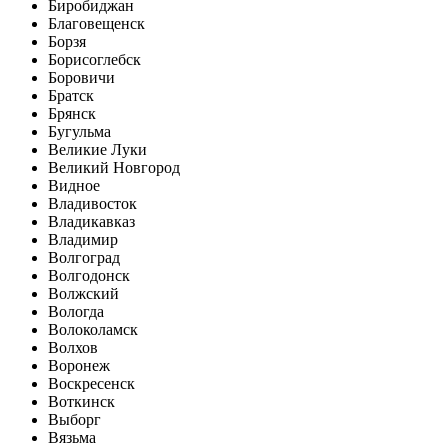
Биробиджан
Благовещенск
Борзя
Борисоглебск
Боровичи
Братск
Брянск
Бугульма
Великие Луки
Великий Новгород
Видное
Владивосток
Владикавказ
Владимир
Волгоград
Волгодонск
Волжский
Вологда
Волоколамск
Волхов
Воронеж
Воскресенск
Воткинск
Выборг
Вязьма