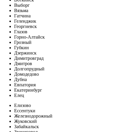
Выборг
Вязьма
Гатчина
Геленджик
Георгиевск
Глазов
Горно-Алтайск
Грозный
Губкин
Дзержинск
Димитровград
Дмитров
Долгопрудный
Домодедово
Дубна
Евпатория
Екатеринбург
Елец
Елизово
Ессентуки
Железнодорожный
Жуковский
Забайкальск
Звенигород