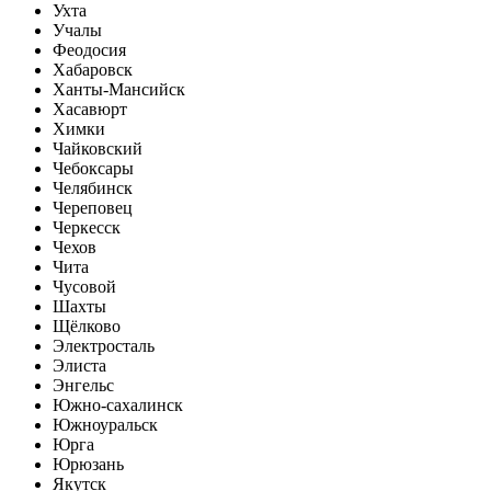
Ухта
Учалы
Феодосия
Хабаровск
Ханты-Мансийск
Хасавюрт
Химки
Чайковский
Чебоксары
Челябинск
Череповец
Черкесск
Чехов
Чита
Чусовой
Шахты
Щёлково
Электросталь
Элиста
Энгельс
Южно-сахалинск
Южноуральск
Юрга
Юрюзань
Якутск