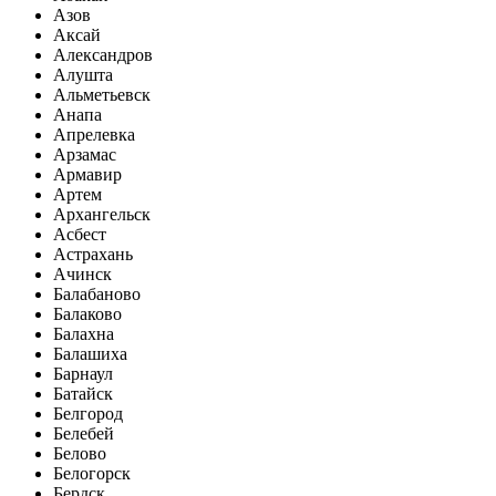
Азов
Аксай
Александров
Алушта
Альметьевск
Анапа
Апрелевка
Арзамас
Армавир
Артем
Архангельск
Асбест
Астрахань
Ачинск
Балабаново
Балаково
Балахна
Балашиха
Барнаул
Батайск
Белгород
Белебей
Белово
Белогорск
Бердск