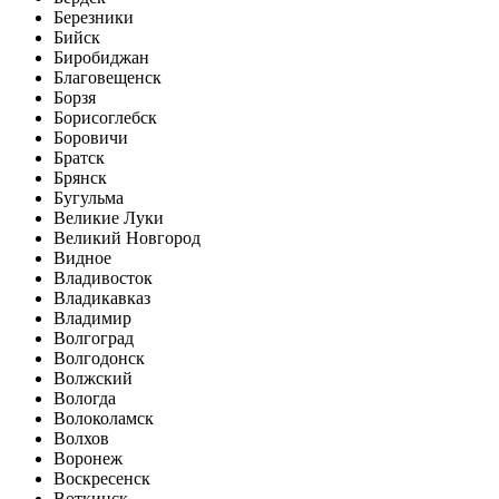
Березники
Бийск
Биробиджан
Благовещенск
Борзя
Борисоглебск
Боровичи
Братск
Брянск
Бугульма
Великие Луки
Великий Новгород
Видное
Владивосток
Владикавказ
Владимир
Волгоград
Волгодонск
Волжский
Вологда
Волоколамск
Волхов
Воронеж
Воскресенск
Воткинск