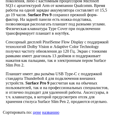
поколения, либо с кастомным процессором Microsoft
SQ3 с архитектурой Arm от компании Qualcomm. Время
работы на одной зарядке аккумулятора составляет от 15,5
до 19 часов.
Surface Pro 9
сохранил прежний форм-
фактор. На задней панели есть ножка-подставка,
позволяющая располагать планшет под разными углами.
Физическая клавиатура Type Cover при подключении
трансформирует планшет в ноутбук.
Сенсорный дисплей PixelSense Flow Display с поддержкой
технологий Dolby Vision и Adaptive Color Technology
получил частоту обновления до 120 Гц. Экран с тонкими
рамками имеет диагональ 13 дюймов и поддерживает
нажатия как пальцами, так и электронным пером Surface
Slim Pen 2.
Планшет имеет два разъёма USB Type-C с поддержкой
стандарта Thunderbolt 4 для подключения внешних
устройств.
Surface Pro 9
рассчитан как на обычных
пользователей, так и на профессиональных специалистов,
и отлично подходит для удаленной работы. Аксессуары, в
т.ч. клавиатура, в которой предусмотрен отсек для
хранения стилуса Surface Slim Pen 2, продаются отдельно.
Сортировать по:
цене
названию