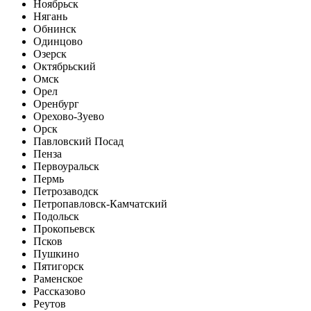
Ноябрьск
Нягань
Обнинск
Одинцово
Озерск
Октябрьский
Омск
Орел
Оренбург
Орехово-Зуево
Орск
Павловский Посад
Пенза
Первоуральск
Пермь
Петрозаводск
Петропавловск-Камчатский
Подольск
Прокопьевск
Псков
Пушкино
Пятигорск
Раменское
Рассказово
Реутов