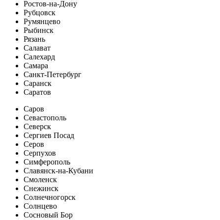
Ростов-на-Дону
Рубцовск
Румянцево
Рыбинск
Рязань
Салават
Салехард
Самара
Санкт-Петербург
Саранск
Саратов
Саров
Севастополь
Северск
Сергиев Посад
Серов
Серпухов
Симферополь
Славянск-на-Кубани
Смоленск
Снежинск
Солнечногорск
Солнцево
Сосновый Бор