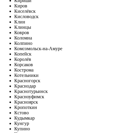
Кириши
Киров
Киселёвск
Кисловодск
Клин
Клинцы
Ковров
Коломна
Колпино
Комсомольск-на-Амуре
Копейск
Королёв
Корсаков
Кострома
Котельники
Красногорск
Краснодар
Краснотурьинск
Красноуфимск
Красноярск
Кропоткин
Кстово
Кудымкар
Кунгур
Купино