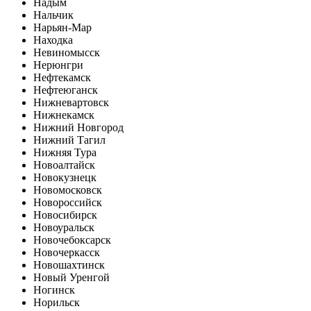
Надым
Нальчик
Нарьян-Мар
Находка
Невиномысск
Нерюнгри
Нефтекамск
Нефтеюганск
Нижневартовск
Нижнекамск
Нижний Новгород
Нижний Тагил
Нижняя Тура
Новоалтайск
Новокузнецк
Новомосковск
Новороссийск
Новосибирск
Новоуральск
Новочебоксарск
Новочеркасск
Новошахтинск
Новый Уренгой
Ногинск
Норильск