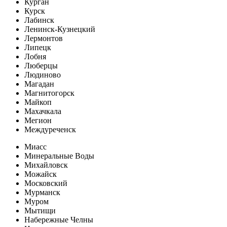
Курган
Курск
Лабинск
Ленинск-Кузнецкий
Лермонтов
Липецк
Лобня
Люберцы
Людиново
Магадан
Магнитогорск
Майкоп
Махачкала
Мегион
Междуреченск
Миасс
Минеральные Воды
Михайловск
Можайск
Московский
Мурманск
Муром
Мытищи
Набережные Челны