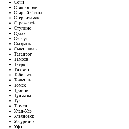
Сочи
Ставрополь
Старый Оскол
Стерлитамак
Стрежевой
Ступино
Судак
Сургут
Сызрань
Сыктывкар
Таганрог
Тамбов
Тверь
Тихвин
Тобольск
Тольятти
Томск
Троицк
Туймазы
Тула
Тюмень
Улан-Удэ
Ульяновск
Уссурийск
Уфа