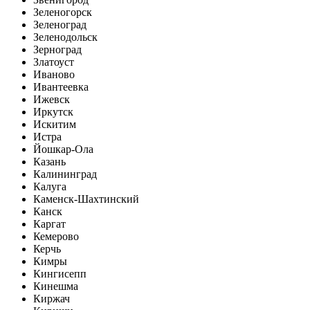
Зеленогорск
Зеленоград
Зеленодольск
Зерноград
Златоуст
Иваново
Ивантеевка
Ижевск
Иркутск
Искитим
Истра
Йошкар-Ола
Казань
Калининград
Калуга
Каменск-Шахтинский
Канск
Каргат
Кемерово
Керчь
Кимры
Кингисепп
Кинешма
Киржач