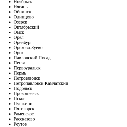
Ноябрьск
Нягань
Обнинск
Одинцово
Озерск
Октябрьский
Омск
Орел
Оренбург
Орехово-Зуево
Орск
Павловский Посад
Пенза
Первоуральск
Пермь
Петрозаводск
Петропавловск-Камчатский
Подольск
Прокопьевск
Псков
Пушкино
Пятигорск
Раменское
Рассказово
Реутов