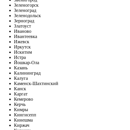
Зеленогорск
Зеленоград
Зеленодольск
Зерноград
Златоуст
Иваново
Ивантеевка
Ижевск
Иркутск
Искитим
Истра
Йошкар-Ола
Казань
Калининград
Калуга
Каменск-Шахтинский
Канск
Каргат
Кемерово
Керчь
Кимры
Кингисепп
Кинешма
Киржач