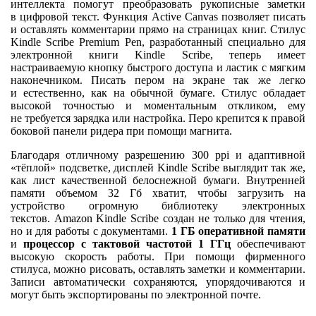
интеллекта помогут преобразовать рукописные заметки
в цифровой текст. Функция Active Canvas позволяет писать
и оставлять комментарии прямо на страницах книг. Стилус
Kindle Scribe Premium Pen, разработанный специально для
электронной книги Kindle Scribe, теперь имеет
настраиваемую кнопку быстрого доступа и ластик с мягким
наконечником. Писать пером на экране так же легко
и естественно, как на обычной бумаге. Стилус обладает
высокой точностью и моментальным откликом, ему
не требуется зарядка или настройка. Перо крепится к правой
боковой панели ридера при помощи магнита.
Благодаря отличному разрешению 300 ppi и адаптивной
«тёплой» подсветке, дисплей Kindle Scribe выглядит так же,
как лист качественной белоснежной бумаги. Внутренней
памяти объемом 32 Гб хватит, чтобы загрузить на
устройство огромную библиотеку электронных
текстов. Amazon Kindle Scribe создан не только для чтения,
но и для работы с документами.
1 ГБ оперативной памяти
и
процессор с тактовой частотой 1 ГГц
обеспечивают
высокую скорость работы. При помощи фирменного
стилуса, можно рисовать, оставлять заметки и комментарии.
Записи автоматически сохраняются, упорядочиваются и
могут быть экспортированы по электронной почте.