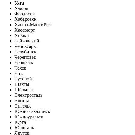
Ухта
Учалы
Феодосия
Хабаровск
Ханты-Мансийск
Хасавюрт
Химки
Чайковский
Чебоксары
Челябинск
Череповец
Черкесск
Чехов
Чита
Чусовой
Шахты
Щёлково
Электросталь
Элиста
Энгельс
Южно-сахалинск
Южноуральск
Юрга
Юрюзань
Якутск