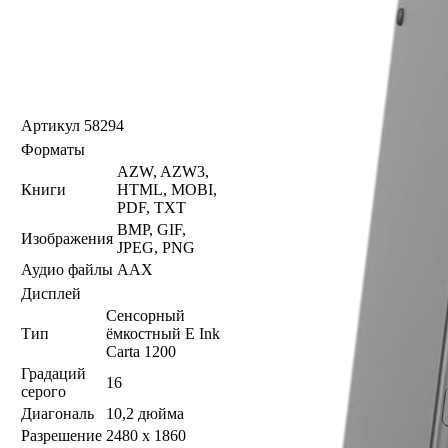
Артикул
58294
Форматы
AZW, AZW3,
Книги
HTML, MOBI,
PDF, TXT
BMP, GIF,
Изображения
JPEG, PNG
Аудио файлы
AAX
Дисплей
Сенсорный
Тип
ёмкостный E Ink
Carta 1200
Градаций
16
серого
Диагональ
10,2 дюйма
Разрешение
2480 x 1860