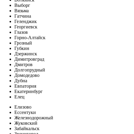
Выборг
Вязьма
Гатчина
Геленджик
Георгиевск
Глазов
Горно-Алтайск
Грозный
Губкин
Дзержинск
Димитровград
Дмитров
Долгопрудный
Домодедово
Дубна
Евпатория
Екатеринбург
Елец
Елизово
Ессентуки
Железнодорожный
Жуковский
Забайкальск
Звенигород