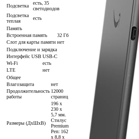
есть, 35
Подсветка
светодиодов
Подсветка
есть
теплая
Память
Встроенная память
32 Гб
Слот для карты памяти
нет
Подключение и зарядка
Интерфейс USB
USB-C
Wi-Fi
есть
LTE
нет
Общее
Влагозащита
нет
Продолжительность
12000
работы
страниц
196 x
230 x
5,7 мм.
Стилус
Размеры (ДхШхВ)
Premium
Pen: 162
x 8,8 x