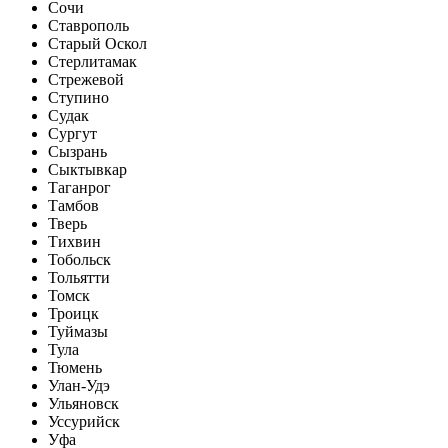
Сочи
Ставрополь
Старый Оскол
Стерлитамак
Стрежевой
Ступино
Судак
Сургут
Сызрань
Сыктывкар
Таганрог
Тамбов
Тверь
Тихвин
Тобольск
Тольятти
Томск
Троицк
Туймазы
Тула
Тюмень
Улан-Удэ
Ульяновск
Уссурийск
Уфа