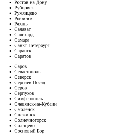
Ростов-на-Дону
Рубцовск
Румянцево
Рыбинск
Рязань
Салават
Салехард
Самара
Санкт-Петербург
Саранск
Саратов
Саров
Севастополь
Северск
Сергиев Посад
Серов
Серпухов
Симферополь
Славянск-на-Кубани
Смоленск
Снежинск
Солнечногорск
Солнцево
Сосновый Бор