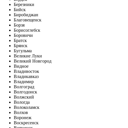
Березники
Бийск
Биробиджан
Благовещенск
Борзя
Борисоглебск
Боровичи
Братск
Брянск
Бугульма
Великие Луки
Великий Новгород
Видное
Владивосток
Владикавказ
Владимир
Волгоград
Волгодонск
Волжский
Вологда
Волоколамск
Волхов
Воронеж
Воскресенск
Воткинск