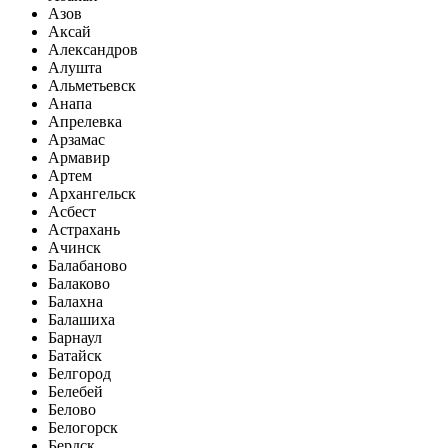
Азов
Аксай
Александров
Алушта
Альметьевск
Анапа
Апрелевка
Арзамас
Армавир
Артем
Архангельск
Асбест
Астрахань
Ачинск
Балабаново
Балаково
Балахна
Балашиха
Барнаул
Батайск
Белгород
Белебей
Белово
Белогорск
Бердск