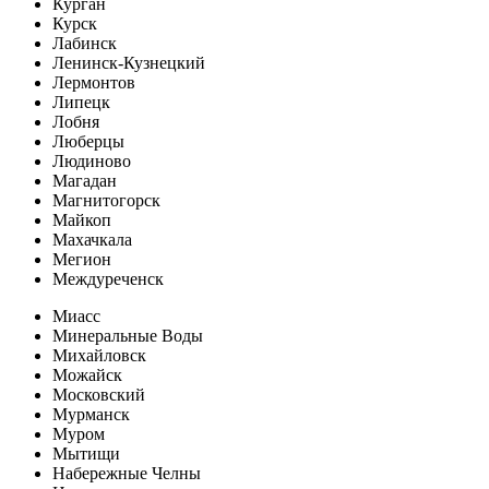
Курган
Курск
Лабинск
Ленинск-Кузнецкий
Лермонтов
Липецк
Лобня
Люберцы
Людиново
Магадан
Магнитогорск
Майкоп
Махачкала
Мегион
Междуреченск
Миасс
Минеральные Воды
Михайловск
Можайск
Московский
Мурманск
Муром
Мытищи
Набережные Челны