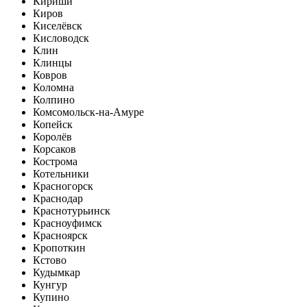
Кириши
Киров
Киселёвск
Кисловодск
Клин
Клинцы
Ковров
Коломна
Колпино
Комсомольск-на-Амуре
Копейск
Королёв
Корсаков
Кострома
Котельники
Красногорск
Краснодар
Краснотурьинск
Красноуфимск
Красноярск
Кропоткин
Кстово
Кудымкар
Кунгур
Купино