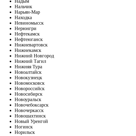
Надым
Нальчик
Нарьян-Мар
Находка
Невиномысск
Нерюнгри
Нефтекамск
Нефтеюганск
Нижневартовск
Нижнекамск
Нижний Новгород
Нижний Тагил
Нижняя Тура
Новоалтайск
Новокузнецк
Новомосковск
Новороссийск
Новосибирск
Новоуральск
Новочебоксарск
Новочеркасск
Новошахтинск
Новый Уренгой
Ногинск
Норильск