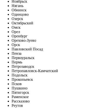
Ноябрьск
Нягань
Обнинск
Одинцово
Озерск
Октябрьский
Омск
Орел
Оренбург
Орехово-Зуево
Орск
Павловский Посад
Пенза
Первоуральск
Пермь
Петрозаводск
Петропавловск-Камчатский
Подольск
Прокопьевск
Псков
Пушкино
Пятигорск
Раменское
Рассказово
Реутов