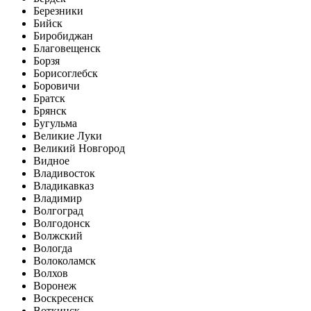
Березники
Бийск
Биробиджан
Благовещенск
Борзя
Борисоглебск
Боровичи
Братск
Брянск
Бугульма
Великие Луки
Великий Новгород
Видное
Владивосток
Владикавказ
Владимир
Волгоград
Волгодонск
Волжский
Вологда
Волоколамск
Волхов
Воронеж
Воскресенск
Воткинск