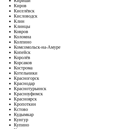
Кириши
Киров
Киселёвск
Кисловодск
Клин
Клинцы
Ковров
Коломна
Колпино
Комсомольск-на-Амуре
Копейск
Королёв
Корсаков
Кострома
Котельники
Красногорск
Краснодар
Краснотурьинск
Красноуфимск
Красноярск
Кропоткин
Кстово
Кудымкар
Кунгур
Купино