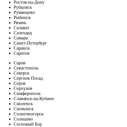
Ростов-на-Дону
Рубцовск
Румянцево
Рыбинск
Рязань
Салават
Салехард
Самара
Санкт-Петербург
Саранск
Саратов
Саров
Севастополь
Северск
Сергиев Посад
Серов
Серпухов
Симферополь
Славянск-на-Кубани
Смоленск
Снежинск
Солнечногорск
Солнцево
Сосновый Бор