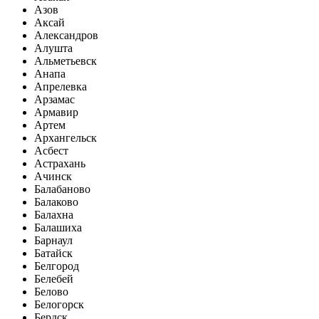
Азов
Аксай
Александров
Алушта
Альметьевск
Анапа
Апрелевка
Арзамас
Армавир
Артем
Архангельск
Асбест
Астрахань
Ачинск
Балабаново
Балаково
Балахна
Балашиха
Барнаул
Батайск
Белгород
Белебей
Белово
Белогорск
Бердск