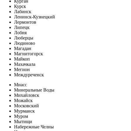
Курган
Курск
Лабинск
Ленинск-Кузнецкий
Лермонтов
Липецк
Лобня
Люберцы
Людиново
Магадан
Магнитогорск
Майкоп
Махачкала
Мегион
Междуреченск
Миасс
Минеральные Воды
Михайловск
Можайск
Московский
Мурманск
Муром
Мытищи
Набережные Челны