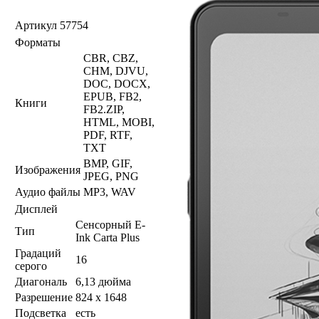
Артикул
57754
Форматы
CBR, CBZ,
CHM, DJVU,
DOC, DOCX,
EPUB, FB2,
Книги
FB2.ZIP,
HTML, MOBI,
PDF, RTF,
TXT
BMP, GIF,
Изображения
JPEG, PNG
Аудио файлы
MP3, WAV
Дисплей
Сенсорный E-
Тип
Ink Carta Plus
Градаций
16
серого
Диагональ
6,13 дюйма
Разрешение
824 x 1648
Подсветка
есть