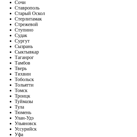
Сочи
Ставрополь
Старый Оскол
Стерлитамак
Стрежевой
Ступино
Судак
Сургут
Сызрань
Сыктывкар
Таганрог
Тамбов
Тверь
Тихвин
Тобольск
Тольятти
Томск
Троицк
Туймазы
Тула
Тюмень
Улан-Удэ
Ульяновск
Уссурийск
Уфа