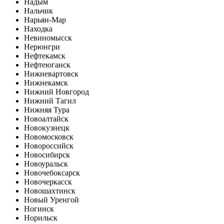
Надым
Нальчик
Нарьян-Мар
Находка
Невиномысск
Нерюнгри
Нефтекамск
Нефтеюганск
Нижневартовск
Нижнекамск
Нижний Новгород
Нижний Тагил
Нижняя Тура
Новоалтайск
Новокузнецк
Новомосковск
Новороссийск
Новосибирск
Новоуральск
Новочебоксарск
Новочеркасск
Новошахтинск
Новый Уренгой
Ногинск
Норильск