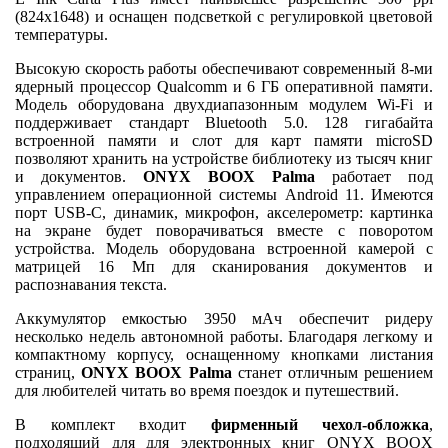
(824x1648) и оснащен подсветкой с регулировкой цветовой
температуры.
Высокую скорость работы обеспечивают современный 8-ми
ядерный процессор Qualcomm и 6 ГБ оперативной памяти.
Модель оборудована двухдиапазонным модулем Wi-Fi и
поддерживает стандарт Bluetooth 5.0. 128 гигабайта
встроенной памяти и слот для карт памяти microSD
позволяют хранить на устройстве библиотеку из тысяч книг
и документов.
ONYX BOOX Palma
работает под
управлением операционной системы Android 11. Имеются
порт USB-C, динамик, микрофон, акселерометр: картинка
на экране будет поворачиваться вместе с поворотом
устройства. Модель оборудована встроенной камерой с
матрицей 16 Мп для сканирования документов и
распознавания текста.
Аккумулятор емкостью 3950 мАч обеспечит ридеру
несколько недель автономной работы. Благодаря легкому и
компактному корпусу, оснащенному кнопками листания
страниц,
ONYX BOOX Palma
станет отличным решением
для любителей читать во время поездок и путешествий.
В комплект входит
фирменный чехол-обложка
,
подходящий для для электронных книг ONYX BOOX