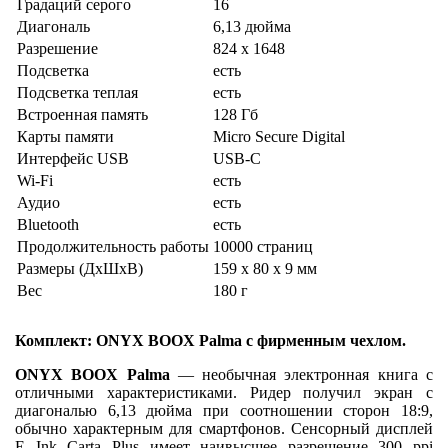
Градаций серого
16
Диагональ
6,13 дюйма
Разрешение
824 x 1648
Подсветка
есть
Подсветка теплая
есть
Встроенная память
128 Гб
Карты памяти
Micro Secure Digital
Интерфейс USB
USB-C
Wi-Fi
есть
Аудио
есть
Bluetooth
есть
Продолжительность работы
10000 страниц
Размеры (ДхШхВ)
159 x 80 x 9 мм
Вес
180 г
Комплект: ONYX BOOX Palma с фирменным чехлом.
ONYX BOOX Palma
— необычная электронная книга с
отличными характеристиками. Ридер получил экран с
диагональю 6,13 дюйма при соотношении сторон 18:9,
обычно характерным для смартфонов. Сенсорный дисплей
E Ink Carta Plus имеет наивысшее разрешение 300 ppi