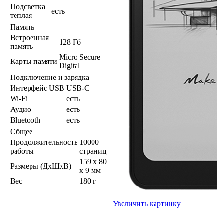
Подсветка
есть
теплая
Память
Встроенная
128 Гб
память
Micro Secure
Карты памяти
Digital
Подключение и зарядка
Интерфейс USB
USB-C
Wi-Fi
есть
Аудио
есть
Bluetooth
есть
Общее
Продолжительность
10000
работы
страниц
159 x 80
Размеры (ДхШхВ)
x 9 мм
Вес
180 г
Увеличить картинку