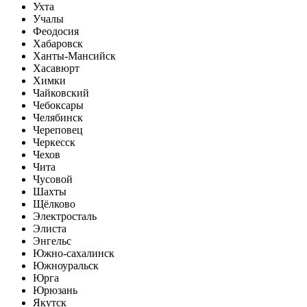
Ухта
Учалы
Феодосия
Хабаровск
Ханты-Мансийск
Хасавюрт
Химки
Чайковский
Чебоксары
Челябинск
Череповец
Черкесск
Чехов
Чита
Чусовой
Шахты
Щёлково
Электросталь
Элиста
Энгельс
Южно-сахалинск
Южноуральск
Юрга
Юрюзань
Якутск