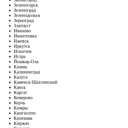
Зеленогорск
Зеленоград
Зеленодольск
Зерноград
Златоуст
Иваново
Ивантеевка
Ижевск
Иркутск
Искитим
Истра
Йошкар-Ола
Казань
Калининград
Калуга
Каменск-Шахтинский
Канск
Каргат
Кемерово
Керчь
Кимры
Кингисепп
Кинешма
Киржач