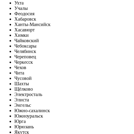
Ухта
Учалы
Феодосия
Хабаровск
Ханты-Мансийск
Хасавюрт
Химки
Чайковский
Чебоксары
Челябинск
Череповец
Черкесск
Чехов
Чита
Чусовой
Шахты
Щёлково
Электросталь
Элиста
Энгельс
Южно-сахалинск
Южноуральск
Юрга
Юрюзань
Якутск