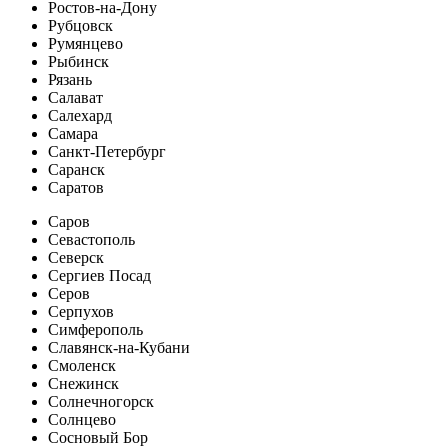
Ростов-на-Дону
Рубцовск
Румянцево
Рыбинск
Рязань
Салават
Салехард
Самара
Санкт-Петербург
Саранск
Саратов
Саров
Севастополь
Северск
Сергиев Посад
Серов
Серпухов
Симферополь
Славянск-на-Кубани
Смоленск
Снежинск
Солнечногорск
Солнцево
Сосновый Бор