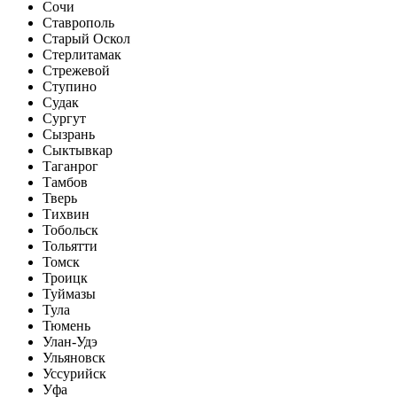
Сочи
Ставрополь
Старый Оскол
Стерлитамак
Стрежевой
Ступино
Судак
Сургут
Сызрань
Сыктывкар
Таганрог
Тамбов
Тверь
Тихвин
Тобольск
Тольятти
Томск
Троицк
Туймазы
Тула
Тюмень
Улан-Удэ
Ульяновск
Уссурийск
Уфа