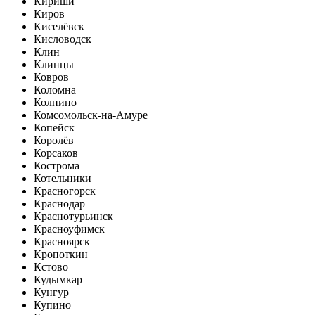
Кириши
Киров
Киселёвск
Кисловодск
Клин
Клинцы
Ковров
Коломна
Колпино
Комсомольск-на-Амуре
Копейск
Королёв
Корсаков
Кострома
Котельники
Красногорск
Краснодар
Краснотурьинск
Красноуфимск
Красноярск
Кропоткин
Кстово
Кудымкар
Кунгур
Купино