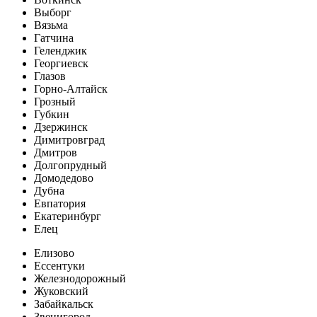
Выборг
Вязьма
Гатчина
Геленджик
Георгиевск
Глазов
Горно-Алтайск
Грозный
Губкин
Дзержинск
Димитровград
Дмитров
Долгопрудный
Домодедово
Дубна
Евпатория
Екатеринбург
Елец
Елизово
Ессентуки
Железнодорожный
Жуковский
Забайкальск
Звенигород