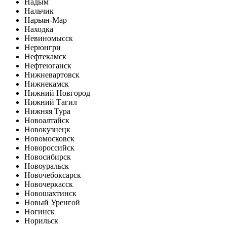
Надым
Нальчик
Нарьян-Мар
Находка
Невиномысск
Нерюнгри
Нефтекамск
Нефтеюганск
Нижневартовск
Нижнекамск
Нижний Новгород
Нижний Тагил
Нижняя Тура
Новоалтайск
Новокузнецк
Новомосковск
Новороссийск
Новосибирск
Новоуральск
Новочебоксарск
Новочеркасск
Новошахтинск
Новый Уренгой
Ногинск
Норильск