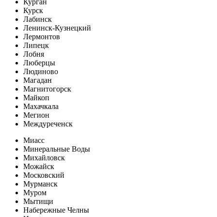
Курган
Курск
Лабинск
Ленинск-Кузнецкий
Лермонтов
Липецк
Лобня
Люберцы
Людиново
Магадан
Магнитогорск
Майкоп
Махачкала
Мегион
Междуреченск
Миасс
Минеральные Воды
Михайловск
Можайск
Московский
Мурманск
Муром
Мытищи
Набережные Челны