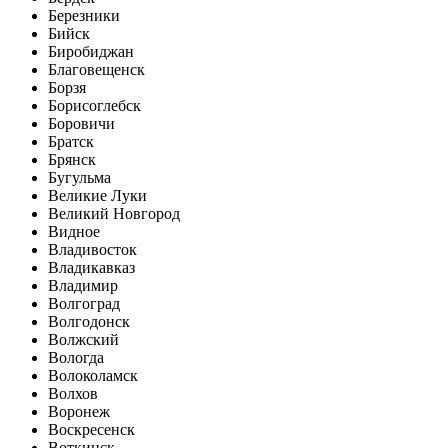
Березники
Бийск
Биробиджан
Благовещенск
Борзя
Борисоглебск
Боровичи
Братск
Брянск
Бугульма
Великие Луки
Великий Новгород
Видное
Владивосток
Владикавказ
Владимир
Волгоград
Волгодонск
Волжский
Вологда
Волоколамск
Волхов
Воронеж
Воскресенск
Воткинск