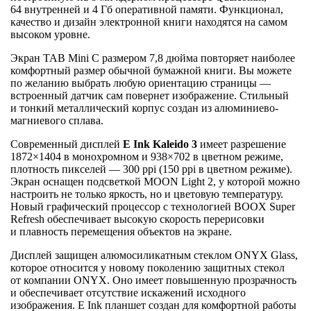
64 внутренней и 4 Гб оперативной памяти. Функционал,
качество и дизайн электронной книги находятся на самом
высоком уровне.
Экран TAB Mini C размером 7,8 дюйма повторяет наиболее
комфортный размер обычной бумажной книги. Вы можете
по желанию выбрать любую ориентацию страницы —
встроенный датчик сам повернет изображение. Стильный
и тонкий металлический корпус создан из алюминиево-
магниевого сплава.
Современный дисплей
E Ink Kaleido 3
имеет разрешение
1872×1404 в монохромном и 938×702 в цветном режиме,
плотность пикселей — 300 ppi (150 ppi в цветном режиме).
Экран оснащен подсветкой MOON Light 2, у которой можно
настроить не только яркость, но и цветовую температуру.
Новый графический процессор с технологией BOOX Super
Refresh обеспечивает высокую скорость перерисовки
и плавность перемещения объектов на экране.
Дисплей защищен алюмосиликатным стеклом ONYX Glass,
которое относится у новому поколению защитных стекол
от компании ONYX. Оно имеет повышенную прозрачность
и обеспечивает отсутствие искажений исходного
изображения. E Ink планшет создан для комфортной работы