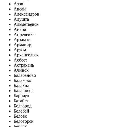
Азов
Аксай
Александров
Алушта
Альметьевск
Анапа
Апрелевка
Арзамас
Армавир
Артем
Архангельск
Асбест
Астрахань
Ачинск
Балабаново
Балаково
Балахна
Балашиха
Барнаул
Батайск
Белгород
Белебей
Белово
Белогорск
Бердск