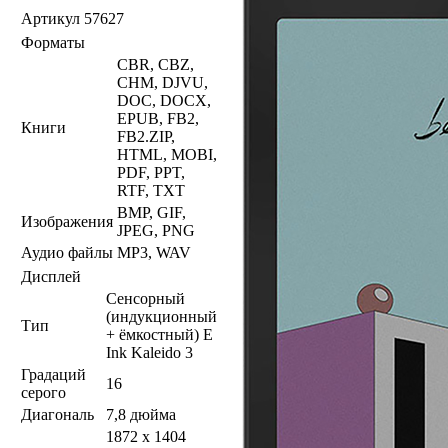
Артикул
57627
Форматы
CBR, CBZ,
CHM, DJVU,
DOC, DOCX,
EPUB, FB2,
Книги
FB2.ZIP,
HTML, MOBI,
PDF, PPT,
RTF, TXT
BMP, GIF,
Изображения
JPEG, PNG
Аудио файлы
MP3, WAV
Дисплей
Сенсорный
(индукционный
Тип
+ ёмкостный) E
Ink Kaleido 3
Градаций
16
серого
Диагональ
7,8 дюйма
1872 x 1404