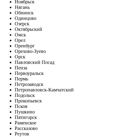
Ноябрьск
Нягань
Обнинск
Одинцово
Озерск
Октябрьский
Омск
Орел
Оренбург
Орехово-Зуево
Орск
Павловский Посад
Пенза
Первоуральск
Пермь
Петрозаводск
Петропавловск-Камчатский
Подольск
Прокопьевск
Псков
Пушкино
Пятигорск
Раменское
Рассказово
Реутов