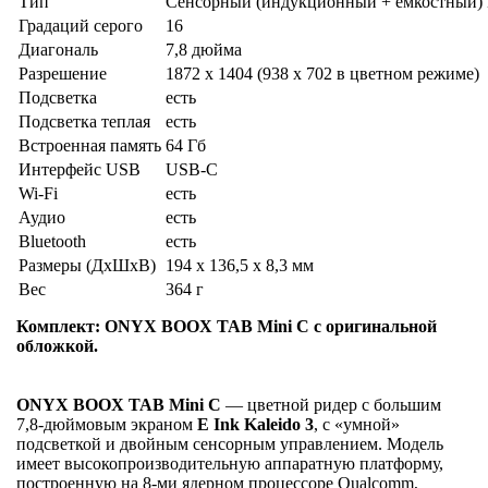
Тип
Сенсорный (индукционный + ёмкостный) E
Градаций серого
16
Диагональ
7,8 дюйма
Разрешение
1872 x 1404 (938 x 702 в цветном режиме)
Подсветка
есть
Подсветка теплая
есть
Встроенная память
64 Гб
Интерфейс USB
USB-C
Wi-Fi
есть
Аудио
есть
Bluetooth
есть
Размеры (ДхШхВ)
194 x 136,5 x 8,3 мм
Вес
364 г
Комплект: ONYX BOOX TAB Mini C с оригинальной
обложкой.
ONYX BOOX TAB Mini C
— цветной ридер с большим
7,8-дюймовым экраном
E Ink Kaleido 3
, с «умной»
подсветкой и двойным сенсорным управлением. Модель
имеет высокопроизводительную аппаратную платформу,
построенную на 8-ми ядерном процессоре Qualcomm,