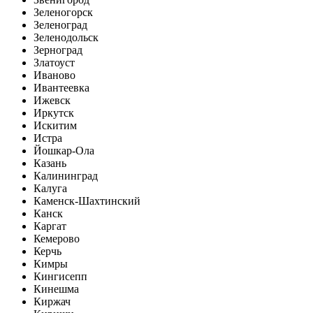
Зеленогорск
Зеленоград
Зеленодольск
Зерноград
Златоуст
Иваново
Ивантеевка
Ижевск
Иркутск
Искитим
Истра
Йошкар-Ола
Казань
Калининград
Калуга
Каменск-Шахтинский
Канск
Каргат
Кемерово
Керчь
Кимры
Кингисепп
Кинешма
Киржач