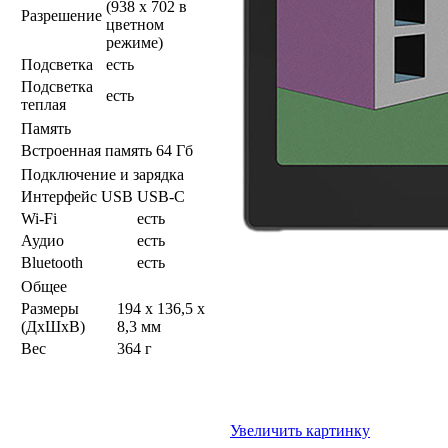
(938 x 702 в
Разрешение
цветном
режиме)
Подсветка
есть
Подсветка
есть
теплая
Память
Встроенная память
64 Гб
Подключение и зарядка
Интерфейс USB
USB-C
Wi-Fi
есть
Аудио
есть
Bluetooth
есть
Общее
Размеры
194 x 136,5 x
(ДхШхВ)
8,3 мм
Вес
364 г
Увеличить картинку