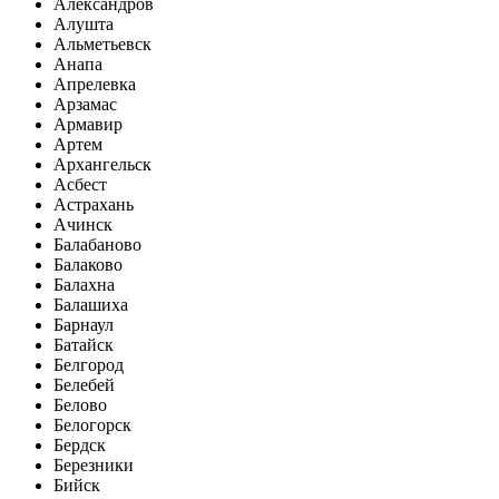
Александров
Алушта
Альметьевск
Анапа
Апрелевка
Арзамас
Армавир
Артем
Архангельск
Асбест
Астрахань
Ачинск
Балабаново
Балаково
Балахна
Балашиха
Барнаул
Батайск
Белгород
Белебей
Белово
Белогорск
Бердск
Березники
Бийск