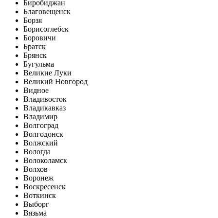
Биробиджан
Благовещенск
Борзя
Борисоглебск
Боровичи
Братск
Брянск
Бугульма
Великие Луки
Великий Новгород
Видное
Владивосток
Владикавказ
Владимир
Волгоград
Волгодонск
Волжский
Вологда
Волоколамск
Волхов
Воронеж
Воскресенск
Воткинск
Выборг
Вязьма