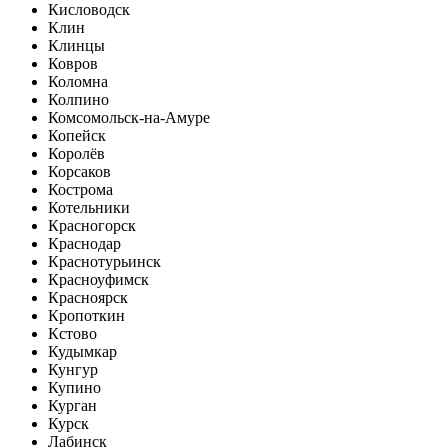
Кисловодск
Клин
Клинцы
Ковров
Коломна
Колпино
Комсомольск-на-Амуре
Копейск
Королёв
Корсаков
Кострома
Котельники
Красногорск
Краснодар
Краснотурьинск
Красноуфимск
Красноярск
Кропоткин
Кстово
Кудымкар
Кунгур
Купино
Курган
Курск
Лабинск