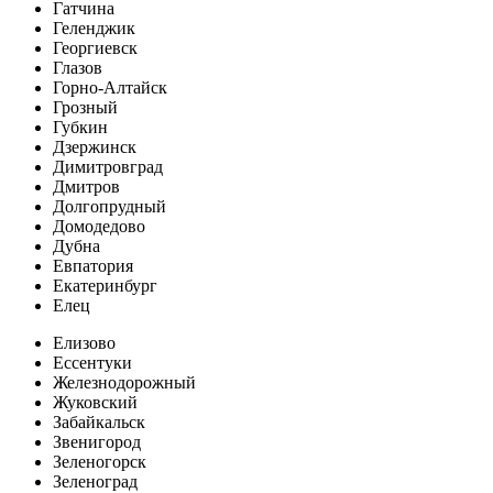
Гатчина
Геленджик
Георгиевск
Глазов
Горно-Алтайск
Грозный
Губкин
Дзержинск
Димитровград
Дмитров
Долгопрудный
Домодедово
Дубна
Евпатория
Екатеринбург
Елец
Елизово
Ессентуки
Железнодорожный
Жуковский
Забайкальск
Звенигород
Зеленогорск
Зеленоград