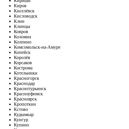
Кириши
Киров
Киселёвск
Кисловодск
Клин
Клинцы
Ковров
Коломна
Колпино
Комсомольск-на-Амуре
Копейск
Королёв
Корсаков
Кострома
Котельники
Красногорск
Краснодар
Краснотурьинск
Красноуфимск
Красноярск
Кропоткин
Кстово
Кудымкар
Кунгур
Купино