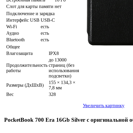
Слот для карты памяти
нет
Подключение и зарядка
Интерфейс USB
USB-C
Wi-Fi
есть
Аудио
есть
Bluetooth
есть
Общее
Влагозащита
IPX8
до 13000
Продолжительность
страниц (без
работы
использования
подсветки)
155 × 134,3 ×
Размеры (ДхШхВ)
7,8 мм
Вес
328
Увеличить картинку
PocketBook 700 Era 16Gb Silver с оригинальной 