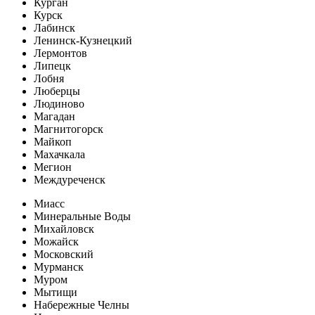
Курган
Курск
Лабинск
Ленинск-Кузнецкий
Лермонтов
Липецк
Лобня
Люберцы
Людиново
Магадан
Магнитогорск
Майкоп
Махачкала
Мегион
Междуреченск
Миасс
Минеральные Воды
Михайловск
Можайск
Московский
Мурманск
Муром
Мытищи
Набережные Челны