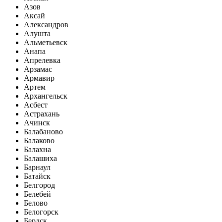
Азов
Аксай
Александров
Алушта
Альметьевск
Анапа
Апрелевка
Арзамас
Армавир
Артем
Архангельск
Асбест
Астрахань
Ачинск
Балабаново
Балаково
Балахна
Балашиха
Барнаул
Батайск
Белгород
Белебей
Белово
Белогорск
Бердск