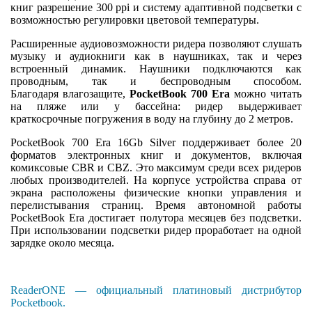
книг разрешение 300 ppi и систему адаптивной подсветки с
возможностью регулировки цветовой температуры.
Расширенные аудиовозможности ридера позволяют слушать
музыку и аудиокниги как в наушниках, так и через
встроенный динамик. Наушники подключаются как
проводным, так и беспроводным способом.
Благодаря влагозащите,
PocketBook 700 Era
можно читать
на пляже или у бассейна: ридер выдерживает
краткосрочные погружения в воду на глубину до 2 метров.
PocketBook 700 Era 16Gb Silver поддерживает более 20
форматов электронных книг и документов, включая
комиксовые CBR и CBZ. Это максимум среди всех ридеров
любых производителей. На корпусе устройства справа от
экрана расположены физические кнопки управления и
перелистывания страниц. Время автономной работы
PocketBook Era достигает полутора месяцев без подсветки.
При использовании подсветки ридер проработает на одной
зарядке около месяца.
ReaderONE — официальный платиновый дистрибутор
Pocketbook.