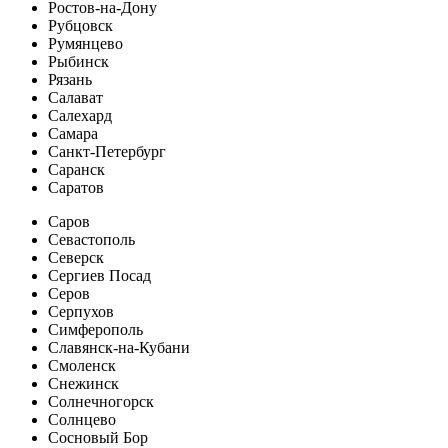
Ростов-на-Дону
Рубцовск
Румянцево
Рыбинск
Рязань
Салават
Салехард
Самара
Санкт-Петербург
Саранск
Саратов
Саров
Севастополь
Северск
Сергиев Посад
Серов
Серпухов
Симферополь
Славянск-на-Кубани
Смоленск
Снежинск
Солнечногорск
Солнцево
Сосновый Бор