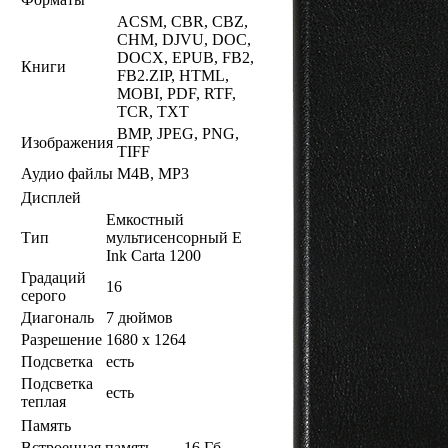
ACSM, CBR, CBZ,
CHM, DJVU, DOC,
DOCX, EPUB, FB2,
Книги
FB2.ZIP, HTML,
MOBI, PDF, RTF,
TCR, TXT
BMP, JPEG, PNG,
Изображения
TIFF
Аудио файлы
M4B, MP3
Дисплей
Емкостный
Тип
мультисенсорный E
Ink Carta 1200
Градаций
16
серого
Диагональ
7 дюймов
Разрешение
1680 x 1264
Подсветка
есть
Подсветка
есть
теплая
Память
Встроенная память
16 Гб