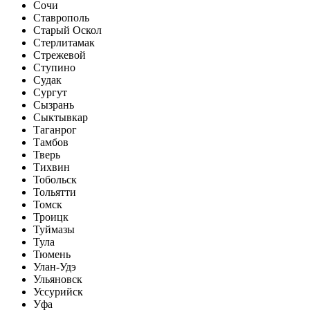
Сочи
Ставрополь
Старый Оскол
Стерлитамак
Стрежевой
Ступино
Судак
Сургут
Сызрань
Сыктывкар
Таганрог
Тамбов
Тверь
Тихвин
Тобольск
Тольятти
Томск
Троицк
Туймазы
Тула
Тюмень
Улан-Удэ
Ульяновск
Уссурийск
Уфа