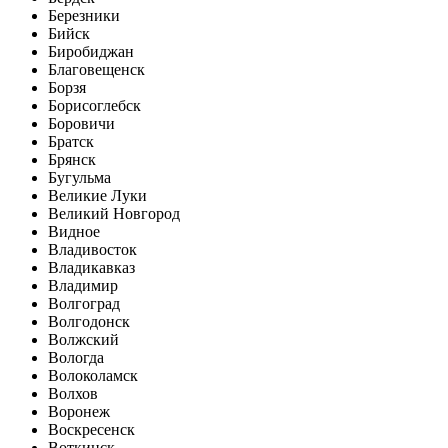
Березники
Бийск
Биробиджан
Благовещенск
Борзя
Борисоглебск
Боровичи
Братск
Брянск
Бугульма
Великие Луки
Великий Новгород
Видное
Владивосток
Владикавказ
Владимир
Волгоград
Волгодонск
Волжский
Вологда
Волоколамск
Волхов
Воронеж
Воскресенск
Воткинск