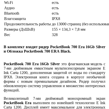
Wi-Fi
есть
Аудио
есть
Bluetooth
есть
Влагозащита
IPX8
Продолжительность работы
до 13000 страниц (без использова
Размеры (ДхШхВ)
155 × 134,3 × 7,8 мм
Вес
328
В комплект входят ридер PocketBook 700 Era 16Gb Silver
и Обложка Pocketbook 700 ERA Black.
PocketBook 700 Era 16Gb Silver
это флагманская модель с
7-ми дюймовым емкостным мультисенсорным экраном E
Ink Carta 1200, дополненная защитой от воды по стандарту
IPX8. Электронная книга создана в корпусе необычной
формы с новым премиальным дизайном. Ридер получил
обновленную систему управления и множество интересных
функций.
Великолепный 7-ми дюймовый монохромный экран
PocketBook Era
выполнен по новейшей технологии E Ink
Carta 1200. Дисплей имеет максимальное для электронных