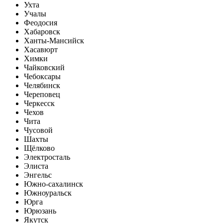
Ухта
Учалы
Феодосия
Хабаровск
Ханты-Мансийск
Хасавюрт
Химки
Чайковский
Чебоксары
Челябинск
Череповец
Черкесск
Чехов
Чита
Чусовой
Шахты
Щёлково
Электросталь
Элиста
Энгельс
Южно-сахалинск
Южноуральск
Юрга
Юрюзань
Якутск