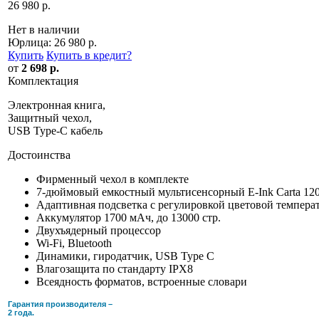
26 980 р.
Нет в наличии
Юрлица:
26 980 р.
Купить
Купить в кредит
?
от
2 698 р.
Комплектация
Электронная книга,
Защитный чехол,
USB Type-C кабель
Достоинства
Фирменный чехол в комплекте
7-дюймовый емкостный мультисенсорный E-Ink Carta 12
Адаптивная подсветка c регулировкой цветовой темпер
Аккумулятор 1700 мАч, до 13000 стр.
Двухъядерный процессор
Wi-Fi, Bluetooth
Динамики, гиродатчик, USB Type C
Влагозащита по стандарту IPX8
Всеядность форматов, встроенные словари
Гарантия производителя –
2 года.