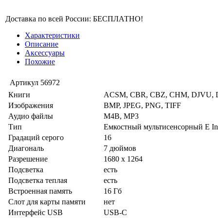
Доставка по всей России: БЕСПЛАТНО!
Характеристики
Описание
Аксессуары
Похожие
Артикул
56972
Книги
ACSM, CBR, CBZ, CHM, DJVU, D
Изображения
BMP, JPEG, PNG, TIFF
Аудио файлы
M4B, MP3
Тип
Емкостный мультисенсорный E Ink
Градаций серого
16
Диагональ
7 дюймов
Разрешение
1680 x 1264
Подсветка
есть
Подсветка теплая
есть
Встроенная память
16 Гб
Слот для карты памяти
нет
Интерфейс USB
USB-C