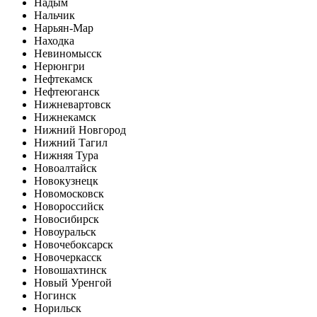
Надым
Нальчик
Нарьян-Мар
Находка
Невиномысск
Нерюнгри
Нефтекамск
Нефтеюганск
Нижневартовск
Нижнекамск
Нижний Новгород
Нижний Тагил
Нижняя Тура
Новоалтайск
Новокузнецк
Новомосковск
Новороссийск
Новосибирск
Новоуральск
Новочебоксарск
Новочеркасск
Новошахтинск
Новый Уренгой
Ногинск
Норильск