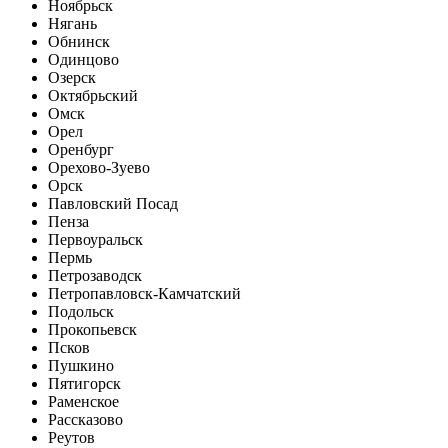
Ноябрьск
Нягань
Обнинск
Одинцово
Озерск
Октябрьский
Омск
Орел
Оренбург
Орехово-Зуево
Орск
Павловский Посад
Пенза
Первоуральск
Пермь
Петрозаводск
Петропавловск-Камчатский
Подольск
Прокопьевск
Псков
Пушкино
Пятигорск
Раменское
Рассказово
Реутов