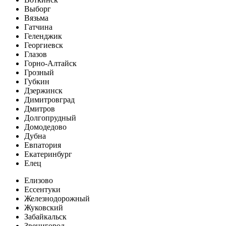
Выборг
Вязьма
Гатчина
Геленджик
Георгиевск
Глазов
Горно-Алтайск
Грозный
Губкин
Дзержинск
Димитровград
Дмитров
Долгопрудный
Домодедово
Дубна
Евпатория
Екатеринбург
Елец
Елизово
Ессентуки
Железнодорожный
Жуковский
Забайкальск
Звенигород