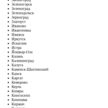
Зеленогорск
Зеленоград
Зеленодольск
Зерноград
Златоуст
Иваново
Ивантеевка
Ижевск
Иркутск
Искитим
Истра
Йошкар-Ола
Казань
Калининград
Калуга
Каменск-Шахтинский
Канск
Каргат
Кемерово
Керчь
Кимры
Кингисепп
Кинешма
Киржач