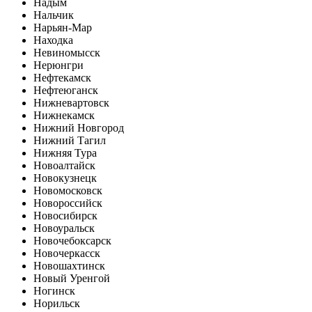
Надым
Нальчик
Нарьян-Мар
Находка
Невиномысск
Нерюнгри
Нефтекамск
Нефтеюганск
Нижневартовск
Нижнекамск
Нижний Новгород
Нижний Тагил
Нижняя Тура
Новоалтайск
Новокузнецк
Новомосковск
Новороссийск
Новосибирск
Новоуральск
Новочебоксарск
Новочеркасск
Новошахтинск
Новый Уренгой
Ногинск
Норильск