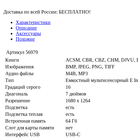
Доставка по всей России: БЕСПЛАТНО!
Характеристики
Описание
Аксессуары
Похожие
Артикул
56979
Книги
ACSM, CBR, CBZ, CHM, DJVU, D
Изображения
BMP, JPEG, PNG, TIFF
Аудио файлы
M4B, MP3
Тип
Емкостный мультисенсорный E Ink
Градаций серого
16
Диагональ
7 дюймов
Разрешение
1680 x 1264
Подсветка
есть
Подсветка теплая
есть
Встроенная память
64 Гб
Слот для карты памяти
нет
Интерфейс USB
USB-C