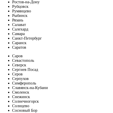
Ростов-на-Дону
Рубцовск
Румянцево
Рыбинск
Рязань
Салават
Салехард
Самара
Санкт-Петербург
Саранск
Саратов
Саров
Севастополь
Северск
Сергиев Посад
Серов
Серпухов
Симферополь
Славянск-на-Кубани
Смоленск
Снежинск
Солнечногорск
Солнцево
Сосновый Бор