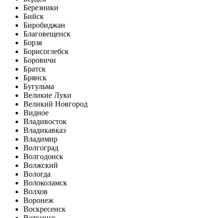
Березники
Бийск
Биробиджан
Благовещенск
Борзя
Борисоглебск
Боровичи
Братск
Брянск
Бугульма
Великие Луки
Великий Новгород
Видное
Владивосток
Владикавказ
Владимир
Волгоград
Волгодонск
Волжский
Вологда
Волоколамск
Волхов
Воронеж
Воскресенск
Воткинск