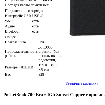
Слот для карты памяти
нет
Подключение и зарядка
Интерфейс USB
USB-C
Wi-Fi
есть
Аудио
есть
Bluetooth
есть
Общее
Влагозащита
IPX8
до 13000
Продолжительность
страниц (без
работы
использования
подсветки)
155 × 134,3 ×
Размеры (ДхШхВ)
7,8 мм
Вес
328
Увеличить картинку
PocketBook 700 Era 64Gb Sunset Copper с оригин