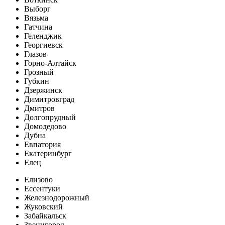
Выборг
Вязьма
Гатчина
Геленджик
Георгиевск
Глазов
Горно-Алтайск
Грозный
Губкин
Дзержинск
Димитровград
Дмитров
Долгопрудный
Домодедово
Дубна
Евпатория
Екатеринбург
Елец
Елизово
Ессентуки
Железнодорожный
Жуковский
Забайкальск
Звенигород