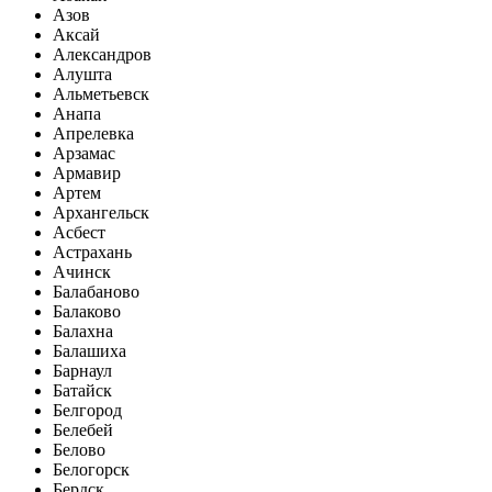
Азов
Аксай
Александров
Алушта
Альметьевск
Анапа
Апрелевка
Арзамас
Армавир
Артем
Архангельск
Асбест
Астрахань
Ачинск
Балабаново
Балаково
Балахна
Балашиха
Барнаул
Батайск
Белгород
Белебей
Белово
Белогорск
Бердск