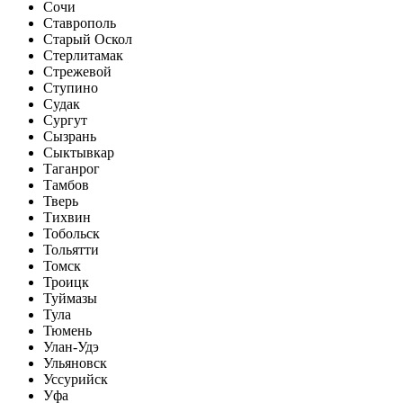
Сочи
Ставрополь
Старый Оскол
Стерлитамак
Стрежевой
Ступино
Судак
Сургут
Сызрань
Сыктывкар
Таганрог
Тамбов
Тверь
Тихвин
Тобольск
Тольятти
Томск
Троицк
Туймазы
Тула
Тюмень
Улан-Удэ
Ульяновск
Уссурийск
Уфа