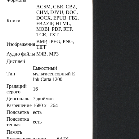
ACSM, CBR, CBZ,
CHM, DJVU, DOC,
DOCX, EPUB, FB2,
Книги
FB2.ZIP, HTML,
MOBI, PDF, RTF,
TCR, TXT
BMP, JPEG, PNG,
Изображения
TIFF
Аудио файлы
M4B, MP3
Дисплей
Емкостный
Тип
мультисенсорный E
Ink Carta 1200
Градаций
16
серого
Диагональ
7 дюймов
Разрешение
1680 x 1264
Подсветка
есть
Подсветка
есть
теплая
Память
Встроенная память
64 Гб