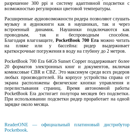
разрешение 300 ppi и систему адаптивной подсветки с
возможностью регулировки цветовой температуры.
Расширенные аудиовозможности ридера позволяют слушать
музыку и аудиокниги как в наушниках, так и через
встроенный динамик. Наушники подключаются как
проводным, так и беспроводным способом.
Благодаря влагозащите,
PocketBook 700 Era
можно читать
на пляже или у бассейна: ридер выдерживает
краткосрочные погружения в воду на глубину до 2 метров.
PocketBook 700 Era 64Gb Sunset Copper поддерживает более
20 форматов электронных книг и документов, включая
комиксовые CBR и CBZ. Это максимум среди всех ридеров
любых производителей. На корпусе устройства справа от
экрана расположены физические кнопки управления и
перелистывания страниц. Время автономной работы
PocketBook Era достигает полутора месяцев без подсветки.
При использовании подсветки ридер проработает на одной
зарядке около месяца.
ReaderONE — официальный платиновый дистрибутор
Pocketbook.