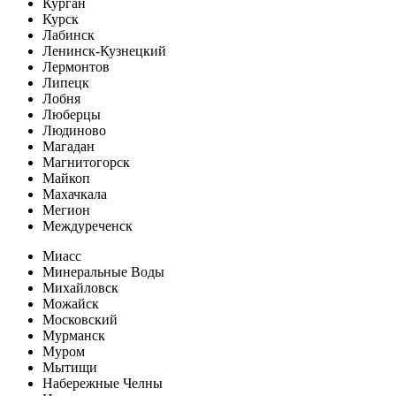
Курган
Курск
Лабинск
Ленинск-Кузнецкий
Лермонтов
Липецк
Лобня
Люберцы
Людиново
Магадан
Магнитогорск
Майкоп
Махачкала
Мегион
Междуреченск
Миасс
Минеральные Воды
Михайловск
Можайск
Московский
Мурманск
Муром
Мытищи
Набережные Челны