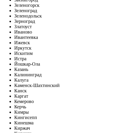
Зеленогорск
Зеленоград
Зеленодольск
Зерноград
Златоуст
Иваново
Ивантеевка
Ижевск
Иркутск
Искитим
Истра
Йошкар-Ола
Казань
Калининград
Калуга
Каменск-Шахтинский
Канск
Каргат
Кемерово
Керчь
Кимры
Кингисепп
Кинешма
Киржач