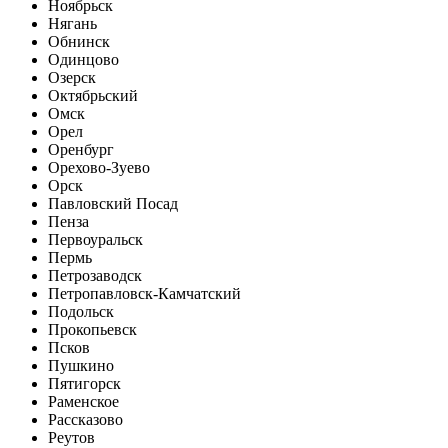
Ноябрьск
Нягань
Обнинск
Одинцово
Озерск
Октябрьский
Омск
Орел
Оренбург
Орехово-Зуево
Орск
Павловский Посад
Пенза
Первоуральск
Пермь
Петрозаводск
Петропавловск-Камчатский
Подольск
Прокопьевск
Псков
Пушкино
Пятигорск
Раменское
Рассказово
Реутов