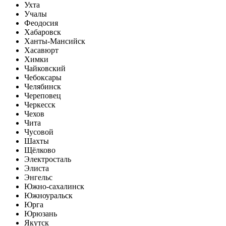
Ухта
Учалы
Феодосия
Хабаровск
Ханты-Мансийск
Хасавюрт
Химки
Чайковский
Чебоксары
Челябинск
Череповец
Черкесск
Чехов
Чита
Чусовой
Шахты
Щёлково
Электросталь
Элиста
Энгельс
Южно-сахалинск
Южноуральск
Юрга
Юрюзань
Якутск