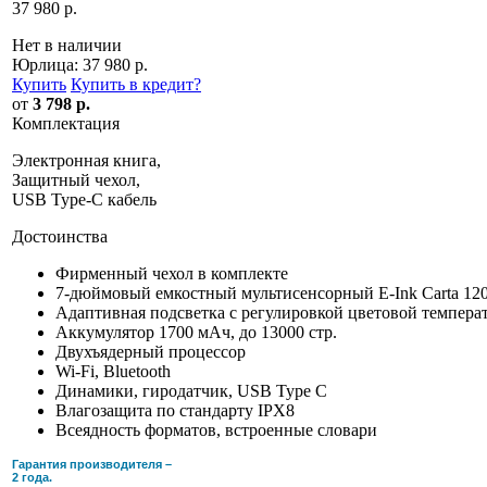
37 980 р.
Нет в наличии
Юрлица:
37 980 р.
Купить
Купить в кредит
?
от
3 798 р.
Комплектация
Электронная книга,
Защитный чехол,
USB Type-C кабель
Достоинства
Фирменный чехол в комплекте
7-дюймовый емкостный мультисенсорный E-Ink Carta 12
Адаптивная подсветка c регулировкой цветовой темпер
Аккумулятор 1700 мАч, до 13000 стр.
Двухъядерный процессор
Wi-Fi, Bluetooth
Динамики, гиродатчик, USB Type C
Влагозащита по стандарту IPX8
Всеядность форматов, встроенные словари
Гарантия производителя –
2 года.