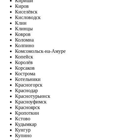
Кириши
Киров
Киселёвск
Кисловодск
Клин
Клинцы
Ковров
Коломна
Колпино
Комсомольск-на-Амуре
Копейск
Королёв
Корсаков
Кострома
Котельники
Красногорск
Краснодар
Краснотурьинск
Красноуфимск
Красноярск
Кропоткин
Кстово
Кудымкар
Кунгур
Купино