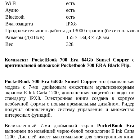
Wi-Fi
есть
Аудио
есть
Bluetooth
есть
Влагозащита
IPX8
Продолжительность работы
до 13000 страниц (без использова
Размеры (ДхШхВ)
155 × 134,3 × 7,8 мм
Вес
328
Комплект: PocketBook 700 Era 64Gb Sunset Copper с
оригинальной обло
жкой
Pocketbook 700 ERA
Black Flip.
PocketBook 700 Era 64Gb Sunset Copper
это флагманская
модель с 7-ми дюймовым емкостным мультисенсорным
экраном E Ink Carta 1200, дополненная защитой от воды по
стандарту IPX8. Электронная книга создана в корпусе
необычной формы с новым премиальным дизайном. Ридер
получил обновленную систему управления и множество
интересных функций.
Великолепный 7-ми дюймовый экран
PocketBook Era
выполнен по новейшей черно-белой технологии E Ink Carta
1200. Дисплей имеет максимальное для электронных книг