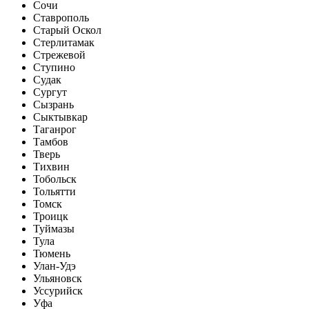
Сочи
Ставрополь
Старый Оскол
Стерлитамак
Стрежевой
Ступино
Судак
Сургут
Сызрань
Сыктывкар
Таганрог
Тамбов
Тверь
Тихвин
Тобольск
Тольятти
Томск
Троицк
Туймазы
Тула
Тюмень
Улан-Удэ
Ульяновск
Уссурийск
Уфа