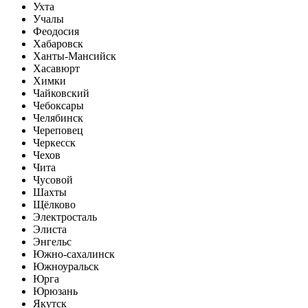
Ухта
Учалы
Феодосия
Хабаровск
Ханты-Мансийск
Хасавюрт
Химки
Чайковский
Чебоксары
Челябинск
Череповец
Черкесск
Чехов
Чита
Чусовой
Шахты
Щёлково
Электросталь
Элиста
Энгельс
Южно-сахалинск
Южноуральск
Юрга
Юрюзань
Якутск