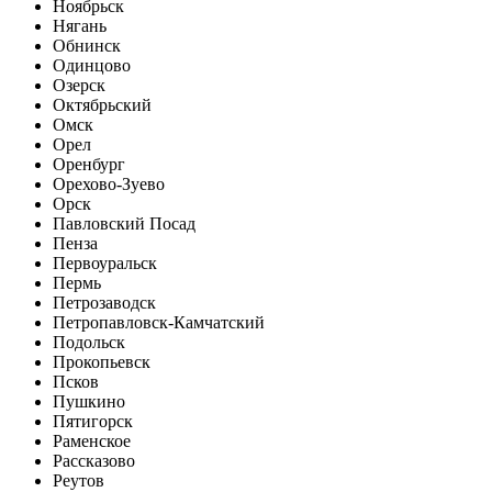
Ноябрьск
Нягань
Обнинск
Одинцово
Озерск
Октябрьский
Омск
Орел
Оренбург
Орехово-Зуево
Орск
Павловский Посад
Пенза
Первоуральск
Пермь
Петрозаводск
Петропавловск-Камчатский
Подольск
Прокопьевск
Псков
Пушкино
Пятигорск
Раменское
Рассказово
Реутов