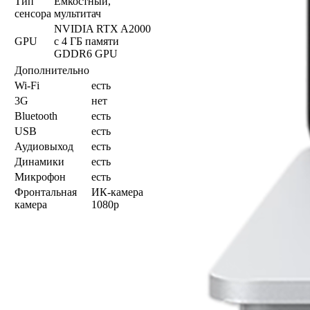
Тип
Емкостный,
сенсора
мультитач
NVIDIA RTX A2000
GPU
с 4 ГБ памяти
GDDR6 GPU
Дополнительно
Wi-Fi
есть
3G
нет
Bluetooth
есть
USB
есть
Аудиовыход
есть
Динамики
есть
Микрофон
есть
Фронтальная
ИК-камера
камера
1080p