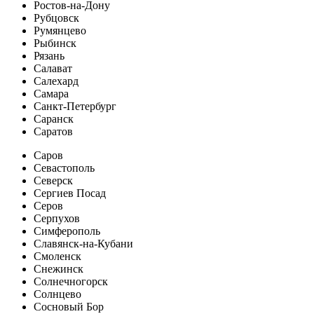
Ростов-на-Дону
Рубцовск
Румянцево
Рыбинск
Рязань
Салават
Салехард
Самара
Санкт-Петербург
Саранск
Саратов
Саров
Севастополь
Северск
Сергиев Посад
Серов
Серпухов
Симферополь
Славянск-на-Кубани
Смоленск
Снежинск
Солнечногорск
Солнцево
Сосновый Бор