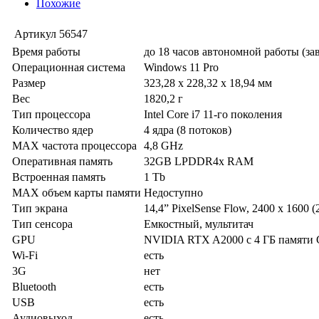
Похожие
Артикул
56547
Время работы
до 18 часов автономной работы (за
Операционная система
Windows 11 Pro
Размер
323,28 x 228,32 x 18,94 мм
Вес
1820,2 г
Тип процессора
Intel Core i7 11-го поколения
Количество ядер
4 ядра (8 потоков)
MAX частота процессора
4,8 GHz
Оперативная память
32GB LPDDR4x RAM
Встроенная память
1 Tb
MAX объем карты памяти
Недоступно
Тип экрана
14,4” PixelSense Flow, 2400 x 1600 (
Тип сенсора
Емкостный, мультитач
GPU
NVIDIA RTX A2000 с 4 ГБ памят
Wi-Fi
есть
3G
нет
Bluetooth
есть
USB
есть
Аудиовыход
есть