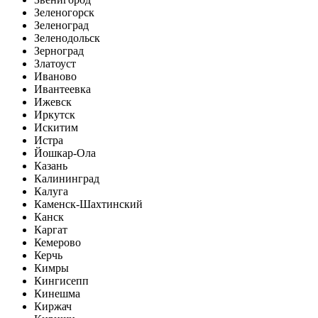
Зеленогорск
Зеленоград
Зеленодольск
Зерноград
Златоуст
Иваново
Ивантеевка
Ижевск
Иркутск
Искитим
Истра
Йошкар-Ола
Казань
Калининград
Калуга
Каменск-Шахтинский
Канск
Каргат
Кемерово
Керчь
Кимры
Кингисепп
Кинешма
Киржач