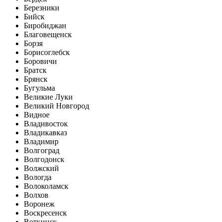
Березники
Бийск
Биробиджан
Благовещенск
Борзя
Борисоглебск
Боровичи
Братск
Брянск
Бугульма
Великие Луки
Великий Новгород
Видное
Владивосток
Владикавказ
Владимир
Волгоград
Волгодонск
Волжский
Вологда
Волоколамск
Волхов
Воронеж
Воскресенск
Воткинск