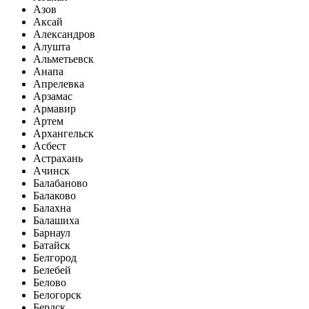
Азов
Аксай
Александров
Алушта
Альметьевск
Анапа
Апрелевка
Арзамас
Армавир
Артем
Архангельск
Асбест
Астрахань
Ачинск
Балабаново
Балаково
Балахна
Балашиха
Барнаул
Батайск
Белгород
Белебей
Белово
Белогорск
Бердск