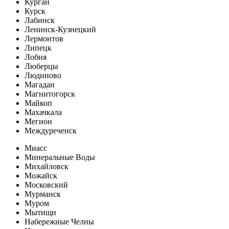
Курган
Курск
Лабинск
Ленинск-Кузнецкий
Лермонтов
Липецк
Лобня
Люберцы
Людиново
Магадан
Магнитогорск
Майкоп
Махачкала
Мегион
Междуреченск
Миасс
Минеральные Воды
Михайловск
Можайск
Московский
Мурманск
Муром
Мытищи
Набережные Челны