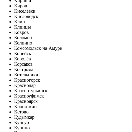
Кириши
Киров
Киселёвск
Кисловодск
Клин
Клинцы
Ковров
Коломна
Колпино
Комсомольск-на-Амуре
Копейск
Королёв
Корсаков
Кострома
Котельники
Красногорск
Краснодар
Краснотурьинск
Красноуфимск
Красноярск
Кропоткин
Кстово
Кудымкар
Кунгур
Купино