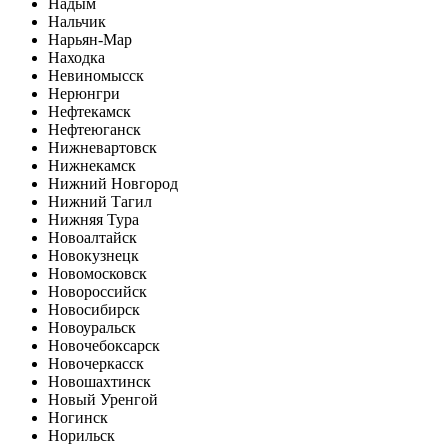
Надым
Нальчик
Нарьян-Мар
Находка
Невиномысск
Нерюнгри
Нефтекамск
Нефтеюганск
Нижневартовск
Нижнекамск
Нижний Новгород
Нижний Тагил
Нижняя Тура
Новоалтайск
Новокузнецк
Новомосковск
Новороссийск
Новосибирск
Новоуральск
Новочебоксарск
Новочеркасск
Новошахтинск
Новый Уренгой
Ногинск
Норильск