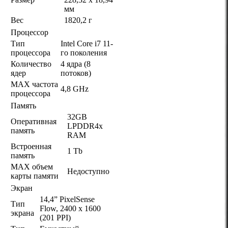
мм
Вес
1820,2 г
Процессор
Тип
Intel Core i7 11-
процессора
го поколения
Количество
4 ядра (8
ядер
потоков)
MAX частота
4,8 GHz
процессора
Память
32GB
Оперативная
LPDDR4x
память
RAM
Встроенная
1 Tb
память
MAX объем
Недоступно
карты памяти
Экран
14,4” PixelSense
Тип
Flow, 2400 x 1600
экрана
(201 PPI)