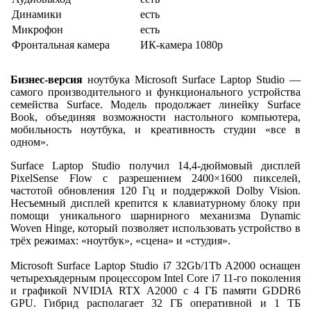
Динамики
есть
Микрофон
есть
Фронтальная камера
ИК-камера 1080p
Бизнес-версия
ноутбука Microsoft Surface Laptop Studio —
самого производительного и функционального устройства
семейства Surface. Модель продолжает линейку Surface
Book, объединяя возможности настольного компьютера,
мобильность ноутбука, и креативность студии «все в
одном».
Surface Laptop Studio получил 14,4-дюймовый дисплей
PixelSense Flow с разрешением 2400×1600 пикселей,
частотой обновления 120 Гц и поддержкой Dolby Vision.
Несъемный дисплей крепится к клавиатурному блоку при
помощи уникального шарнирного механизма Dynamic
Woven Hinge, который позволяет использовать устройство в
трёх режимах: «ноутбук», «сцена» и «студия».
Microsoft Surface Laptop Studio i7 32Gb/1Tb A2000 оснащен
четырехъядерным процессором Intel Core i7 11-го поколения
и графикой NVIDIA RTX A2000 с 4 ГБ памяти GDDR6
GPU. Гибрид располагает 32 ГБ оперативной и 1 ТБ