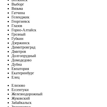
Выборг
Вязьма
Гатчина
Геленджик
Георгиевск
Глазов
Горно-Алтайск
Грозный
Губкин
Дзержинск
Димитровград
Дмитров
Долгопрудный
Домодедово
Дубна
Евпатория
Екатеринбург
Елец
Елизово
Ессентуки
Железнодорожный
Жуковский
Забайкальск
Звенигород