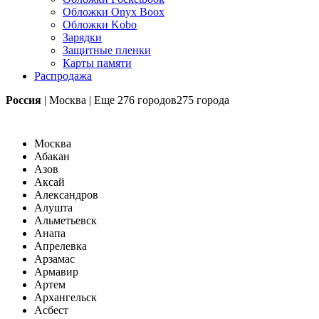
Обложки Onyx Boox
Обложки Kobo
Зарядки
Защитные пленки
Карты памяти
Распродажа
Россия
|
Москва
|
Еще
276 городов
275 города
Москва
Абакан
Азов
Аксай
Александров
Алушта
Альметьевск
Анапа
Апрелевка
Арзамас
Армавир
Артем
Архангельск
Асбест