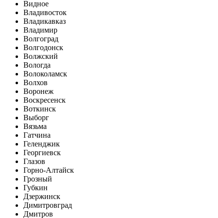
Видное
Владивосток
Владикавказ
Владимир
Волгоград
Волгодонск
Волжский
Вологда
Волоколамск
Волхов
Воронеж
Воскресенск
Воткинск
Выборг
Вязьма
Гатчина
Геленджик
Георгиевск
Глазов
Горно-Алтайск
Грозный
Губкин
Дзержинск
Димитровград
Дмитров