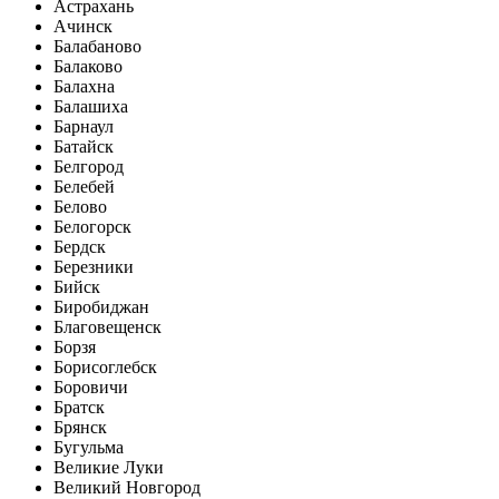
Астрахань
Ачинск
Балабаново
Балаково
Балахна
Балашиха
Барнаул
Батайск
Белгород
Белебей
Белово
Белогорск
Бердск
Березники
Бийск
Биробиджан
Благовещенск
Борзя
Борисоглебск
Боровичи
Братск
Брянск
Бугульма
Великие Луки
Великий Новгород