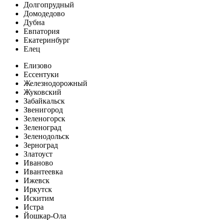
Долгопрудный
Домодедово
Дубна
Евпатория
Екатеринбург
Елец
Елизово
Ессентуки
Железнодорожный
Жуковский
Забайкальск
Звенигород
Зеленогорск
Зеленоград
Зеленодольск
Зерноград
Златоуст
Иваново
Ивантеевка
Ижевск
Иркутск
Искитим
Истра
Йошкар-Ола