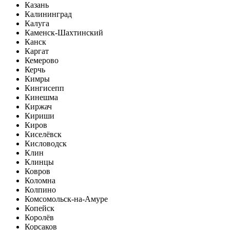
Казань
Калининград
Калуга
Каменск-Шахтинский
Канск
Каргат
Кемерово
Керчь
Кимры
Кингисепп
Кинешма
Киржач
Кириши
Киров
Киселёвск
Кисловодск
Клин
Клинцы
Ковров
Коломна
Колпино
Комсомольск-на-Амуре
Копейск
Королёв
Корсаков