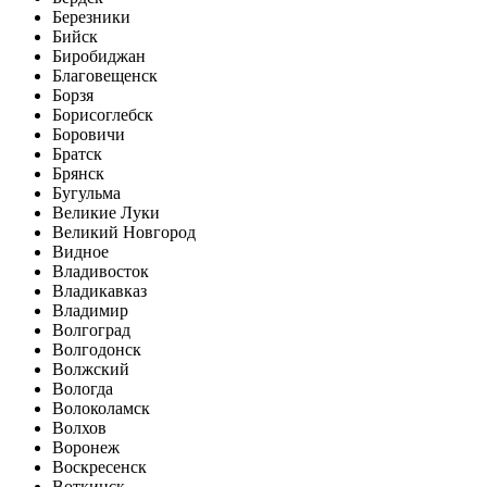
Березники
Бийск
Биробиджан
Благовещенск
Борзя
Борисоглебск
Боровичи
Братск
Брянск
Бугульма
Великие Луки
Великий Новгород
Видное
Владивосток
Владикавказ
Владимир
Волгоград
Волгодонск
Волжский
Вологда
Волоколамск
Волхов
Воронеж
Воскресенск
Воткинск