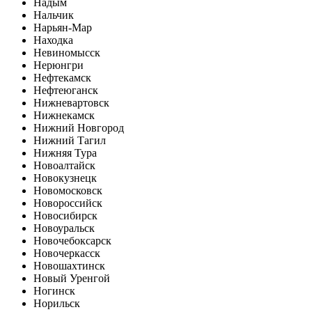
Надым
Нальчик
Нарьян-Мар
Находка
Невиномысск
Нерюнгри
Нефтекамск
Нефтеюганск
Нижневартовск
Нижнекамск
Нижний Новгород
Нижний Тагил
Нижняя Тура
Новоалтайск
Новокузнецк
Новомосковск
Новороссийск
Новосибирск
Новоуральск
Новочебоксарск
Новочеркасск
Новошахтинск
Новый Уренгой
Ногинск
Норильск