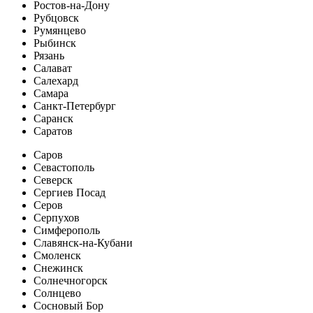
Ростов-на-Дону
Рубцовск
Румянцево
Рыбинск
Рязань
Салават
Салехард
Самара
Санкт-Петербург
Саранск
Саратов
Саров
Севастополь
Северск
Сергиев Посад
Серов
Серпухов
Симферополь
Славянск-на-Кубани
Смоленск
Снежинск
Солнечногорск
Солнцево
Сосновый Бор