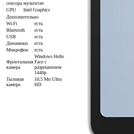
сенсора
мультитач
GPU
Intel Graphics
Дополнительно
Wi-Fi
есть
Bluetooth
есть
USB
есть
Динамики
есть
Микрофон
есть
Windows Hello
Фронтальная
Face с
камера
разрешением
1440p
Тыловая
10,5 Мп Ultra
камера
HD