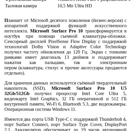
Тыловая камера
10,5 Мп Ultra HD
П
ланшет от Microsoft десятого поколения (бизнес-версия) с
аппаратной поддержкой функций искусственного
интеллекта.
Microsoft Surface Pro 10
трансформируется в
ноутбук при помощи съемной клавиатуры-обложки.
Сенсорный дисплей PixelSense Flow Display с поддержкой
технологий Dolby Vision и Adaptive Color Technology
получил частоту обновления до 120 Гц. Экран с тонкими
рамками имеет диагональ 13 дюймов и поддерживает
нажатия как пальцами, так и электронным
пером (клавиатура, стилус и прочие аксессуары продаются
отдельно).
Для хранения данных используется съёмный твердотельный
накопитель (SSD).
Microsoft Surface Pro 10 U5
32Gb/512Gb
получил процессор Intel Core Ultra 5,
видеокарту Intel Graphics, 32 ГБ оперативной и 512 ГБ
внутренней памяти, Wi-Fi 6, Bluetooth 5.3, две видеокамеры.
Операционная система Windows 11.
Имеются два порта USB Type-C с поддержкой Thunderbolt 4,
порт Surface Connect, порт Surface Type Cover, DisplayPort
2.1. Аккумулятор обеспечивает до 19 часов автономной