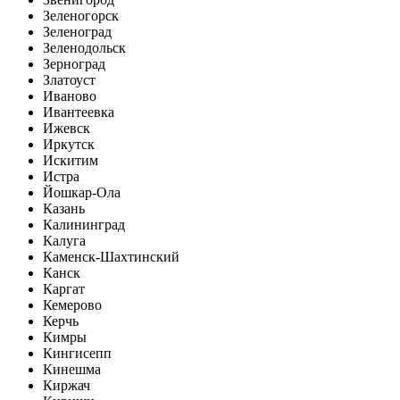
Зеленогорск
Зеленоград
Зеленодольск
Зерноград
Златоуст
Иваново
Ивантеевка
Ижевск
Иркутск
Искитим
Истра
Йошкар-Ола
Казань
Калининград
Калуга
Каменск-Шахтинский
Канск
Каргат
Кемерово
Керчь
Кимры
Кингисепп
Кинешма
Киржач