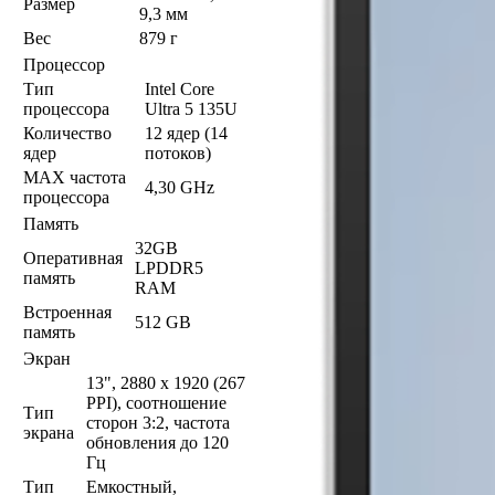
Размер
9,3 мм
Вес
879 г
Процессор
Тип
Intel Core
процессора
Ultra 5 135U
Количество
12 ядер (14
ядер
потоков)
MAX частота
4,30 GHz
процессора
Память
32GB
Оперативная
LPDDR5
память
RAM
Встроенная
512 GB
память
Экран
13", 2880 x 1920 (267
PPI), соотношение
Тип
сторон 3:2, частота
экрана
обновления до 120
Гц
Тип
Емкостный,