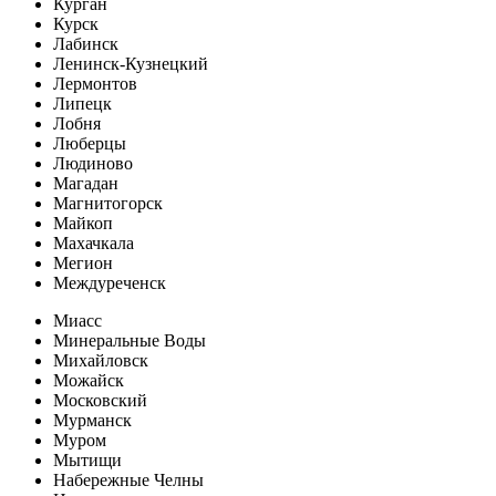
Курган
Курск
Лабинск
Ленинск-Кузнецкий
Лермонтов
Липецк
Лобня
Люберцы
Людиново
Магадан
Магнитогорск
Майкоп
Махачкала
Мегион
Междуреченск
Миасс
Минеральные Воды
Михайловск
Можайск
Московский
Мурманск
Муром
Мытищи
Набережные Челны