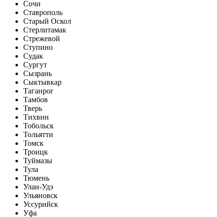
Сочи
Ставрополь
Старый Оскол
Стерлитамак
Стрежевой
Ступино
Судак
Сургут
Сызрань
Сыктывкар
Таганрог
Тамбов
Тверь
Тихвин
Тобольск
Тольятти
Томск
Троицк
Туймазы
Тула
Тюмень
Улан-Удэ
Ульяновск
Уссурийск
Уфа