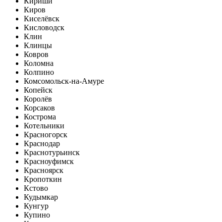
Кириши
Киров
Киселёвск
Кисловодск
Клин
Клинцы
Ковров
Коломна
Колпино
Комсомольск-на-Амуре
Копейск
Королёв
Корсаков
Кострома
Котельники
Красногорск
Краснодар
Краснотурьинск
Красноуфимск
Красноярск
Кропоткин
Кстово
Кудымкар
Кунгур
Купино