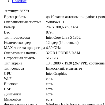
Похожие
Артикул
58779
Время работы
до 19 часов автономной работы (за
Операционная система
Windows 11
Размер
287 x 208,6 x 9,3 мм
Вес
879 г
Тип процессора
Intel Core Ultra 5 135U
Количество ядер
12 ядер (14 потоков)
MAX частота процессора
4,30 GHz
Оперативная память
32GB LPDDR5 RAM
Встроенная память
512 GB
Тип экрана
13", 2880 x 1920 (267 PPI), соотнош
Тип сенсора
Емкостный, мультитач
GPU
Intel Graphics
Wi-Fi
есть
Bluetooth
есть
USB
есть
Динамики
есть
Микрофон
есть
Фронтальная камера
Windows Hello Face с разрешением 