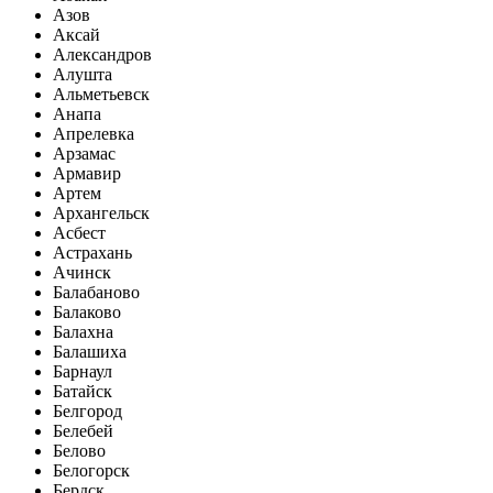
Азов
Аксай
Александров
Алушта
Альметьевск
Анапа
Апрелевка
Арзамас
Армавир
Артем
Архангельск
Асбест
Астрахань
Ачинск
Балабаново
Балаково
Балахна
Балашиха
Барнаул
Батайск
Белгород
Белебей
Белово
Белогорск
Бердск