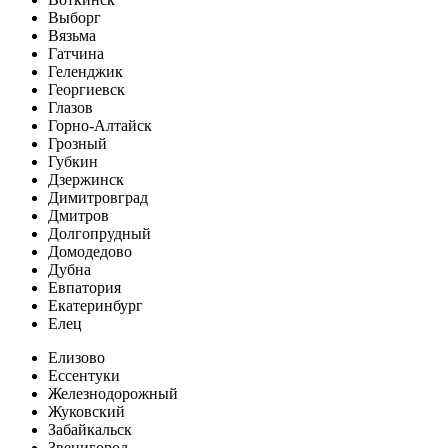
Выборг
Вязьма
Гатчина
Геленджик
Георгиевск
Глазов
Горно-Алтайск
Грозный
Губкин
Дзержинск
Димитровград
Дмитров
Долгопрудный
Домодедово
Дубна
Евпатория
Екатеринбург
Елец
Елизово
Ессентуки
Железнодорожный
Жуковский
Забайкальск
Звенигород