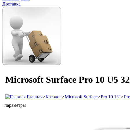
Доставка
Microsoft Surface Pro 10 U5 3
Главная
>
Каталог
>
Microsoft Surface
>
Pro 10 13"
>
Pr
параметры