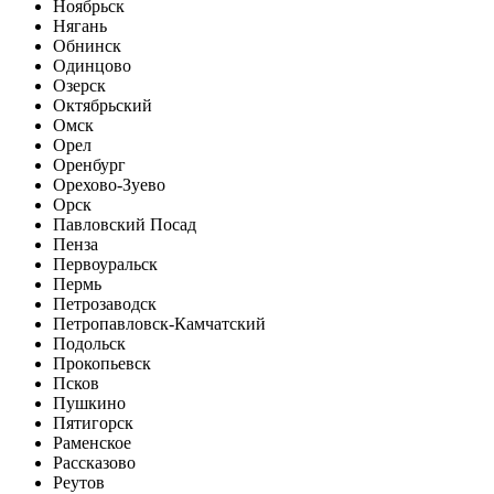
Ноябрьск
Нягань
Обнинск
Одинцово
Озерск
Октябрьский
Омск
Орел
Оренбург
Орехово-Зуево
Орск
Павловский Посад
Пенза
Первоуральск
Пермь
Петрозаводск
Петропавловск-Камчатский
Подольск
Прокопьевск
Псков
Пушкино
Пятигорск
Раменское
Рассказово
Реутов