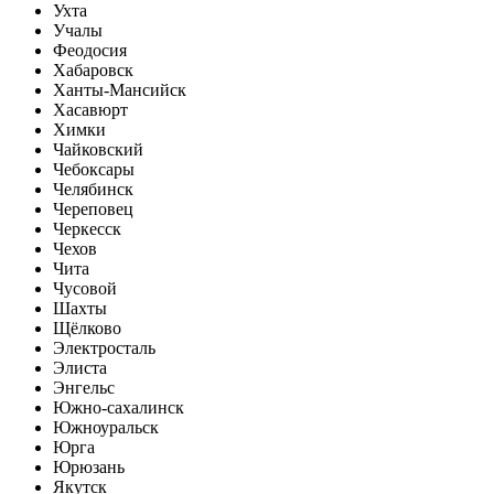
Ухта
Учалы
Феодосия
Хабаровск
Ханты-Мансийск
Хасавюрт
Химки
Чайковский
Чебоксары
Челябинск
Череповец
Черкесск
Чехов
Чита
Чусовой
Шахты
Щёлково
Электросталь
Элиста
Энгельс
Южно-сахалинск
Южноуральск
Юрга
Юрюзань
Якутск