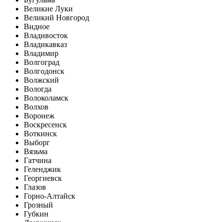
Великие Луки
Великий Новгород
Видное
Владивосток
Владикавказ
Владимир
Волгоград
Волгодонск
Волжский
Вологда
Волоколамск
Волхов
Воронеж
Воскресенск
Воткинск
Выборг
Вязьма
Гатчина
Геленджик
Георгиевск
Глазов
Горно-Алтайск
Грозный
Губкин