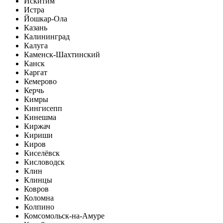
Искитим
Истра
Йошкар-Ола
Казань
Калининград
Калуга
Каменск-Шахтинский
Канск
Каргат
Кемерово
Керчь
Кимры
Кингисепп
Кинешма
Киржач
Кириши
Киров
Киселёвск
Кисловодск
Клин
Клинцы
Ковров
Коломна
Колпино
Комсомольск-на-Амуре