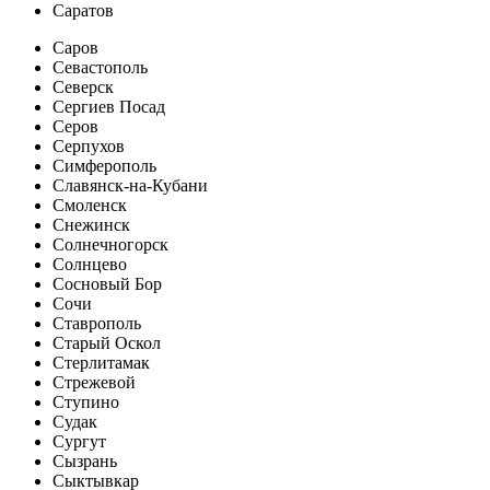
Саратов
Саров
Севастополь
Северск
Сергиев Посад
Серов
Серпухов
Симферополь
Славянск-на-Кубани
Смоленск
Снежинск
Солнечногорск
Солнцево
Сосновый Бор
Сочи
Ставрополь
Старый Оскол
Стерлитамак
Стрежевой
Ступино
Судак
Сургут
Сызрань
Сыктывкар