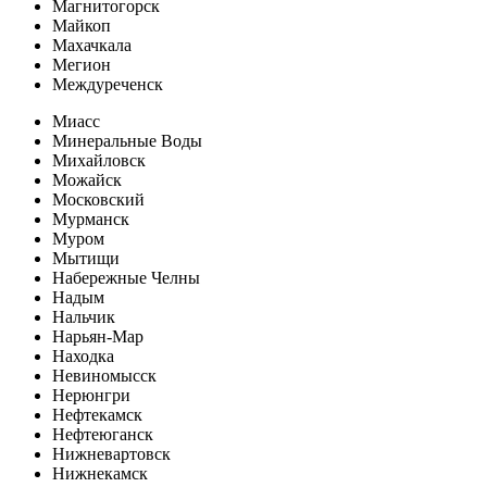
Магнитогорск
Майкоп
Махачкала
Мегион
Междуреченск
Миасс
Минеральные Воды
Михайловск
Можайск
Московский
Мурманск
Муром
Мытищи
Набережные Челны
Надым
Нальчик
Нарьян-Мар
Находка
Невиномысск
Нерюнгри
Нефтекамск
Нефтеюганск
Нижневартовск
Нижнекамск