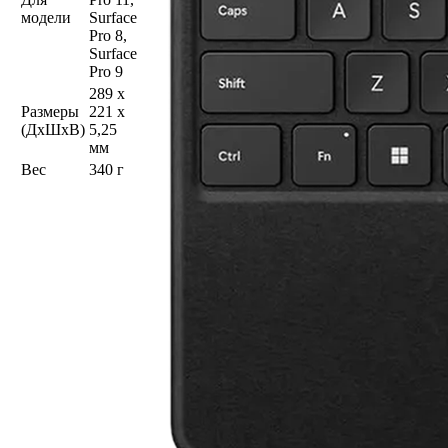
модели
Surface
Pro 8,
Surface
Pro 9
289 x
Размеры
221 x
(ДхШхВ)
5,25
мм
Вес
340 г