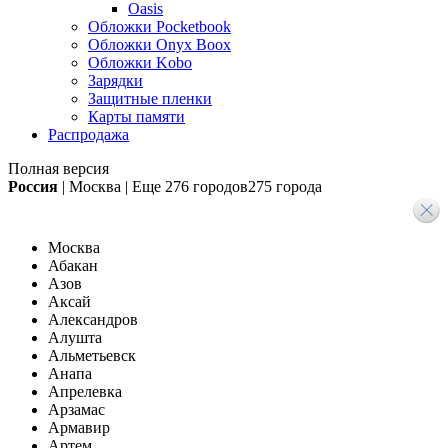
Oasis
Обложки Pocketbook
Обложки Onyx Boox
Обложки Kobo
Зарядки
Защитные пленки
Карты памяти
Распродажа
Полная версия
Россия
|
Москва
|
Еще
276 городов
275 города
Москва
Абакан
Азов
Аксай
Александров
Алушта
Альметьевск
Анапа
Апрелевка
Арзамас
Армавир
Артем