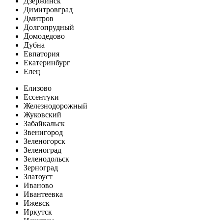
Дзержинск
Димитровград
Дмитров
Долгопрудный
Домодедово
Дубна
Евпатория
Екатеринбург
Елец
Елизово
Ессентуки
Железнодорожный
Жуковский
Забайкальск
Звенигород
Зеленогорск
Зеленоград
Зеленодольск
Зерноград
Златоуст
Иваново
Ивантеевка
Ижевск
Иркутск