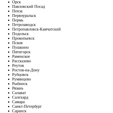
Орск
Павловский Посад
Пенза
Первоуральск
Пермь
Петрозаводск
Петропавловск-Камчатский
Подольск
Прокопьевск
Псков
Пушкино
Пятигорск
Раменское
Рассказово
Реутов
Ростов-на-Дону
Рубцовск
Румянцево
Рыбинск
Рязань
Салават
Салехард
Самара
Санкт-Петербург
Саранск