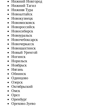
Нижний Новгород
Нижний Тагил
Нижняя Тура
Новоалтайск
Новокузнецк
Новомосковск
Новороссийск
Новосибирск
Новоуральск
Новочебоксарск
Новочеркасск
Новошахтинск
Новый Уренгой
Ногинск
Норильск
Ноябрьск
Нягань
Обнинск
Одинцово
Озерск
Октябрьский
Омск
Орел
Оренбург
Орехово-Зуево