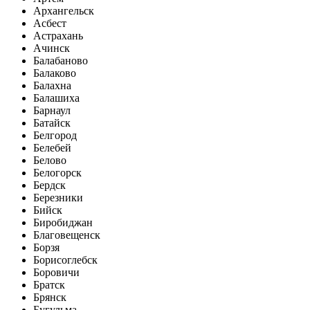
Архангельск
Асбест
Астрахань
Ачинск
Балабаново
Балаково
Балахна
Балашиха
Барнаул
Батайск
Белгород
Белебей
Белово
Белогорск
Бердск
Березники
Бийск
Биробиджан
Благовещенск
Борзя
Борисоглебск
Боровичи
Братск
Брянск
Бугульма