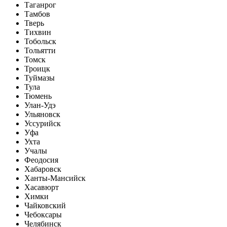
Таганрог
Тамбов
Тверь
Тихвин
Тобольск
Тольятти
Томск
Троицк
Туймазы
Тула
Тюмень
Улан-Удэ
Ульяновск
Уссурийск
Уфа
Ухта
Учалы
Феодосия
Хабаровск
Ханты-Мансийск
Хасавюрт
Химки
Чайковский
Чебоксары
Челябинск