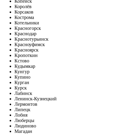
Копейск
Королёв
Корсаков
Кострома
Котельники
Красногорск
Краснодар
Краснотурьинск
Красноуфимск
Красноярск
Кропоткин
Кстово
Кудымкар
Кунгур
Купино
Курган
Курск
Лабинск
Ленинск-Кузнецкий
Лермонтов
Липецк
Лобня
Люберцы
Людиново
Магадан