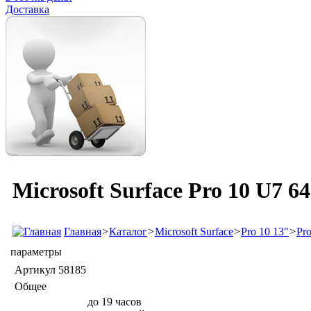
Доставка
Microsoft Surface Pro 10 U7 
Главная
>
Каталог
>
Microsoft Surface
>
Pro 10 13"
>
Pr
параметры
Артикул
58185
Общее
до 19 часов