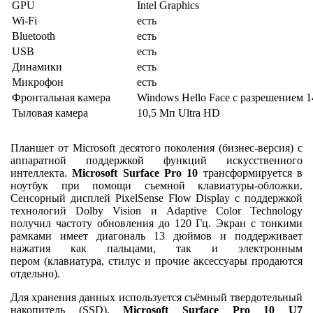
GPU
Intel Graphics
Wi-Fi
есть
Bluetooth
есть
USB
есть
Динамики
есть
Микрофон
есть
Фронтальная камера
Windows Hello Face с разрешением 
Тыловая камера
10,5 Мп Ultra HD
Планшет от Microsoft десятого поколения (бизнес-версия) с
аппаратной поддержкой функций искусственного
интеллекта.
Microsoft Surface Pro 10
трансформируется в
ноутбук при помощи съемной клавиатуры-обложки.
Сенсорный дисплей PixelSense Flow Display с поддержкой
технологий Dolby Vision и Adaptive Color Technology
получил частоту обновления до 120 Гц. Экран с тонкими
рамками имеет диагональ 13 дюймов и поддерживает
нажатия как пальцами, так и электронным
пером (клавиатура, стилус и прочие аксессуары продаются
отдельно).
Для хранения данных используется съёмный твердотельный
накопитель (SSD).
Microsoft Surface Pro 10
U7