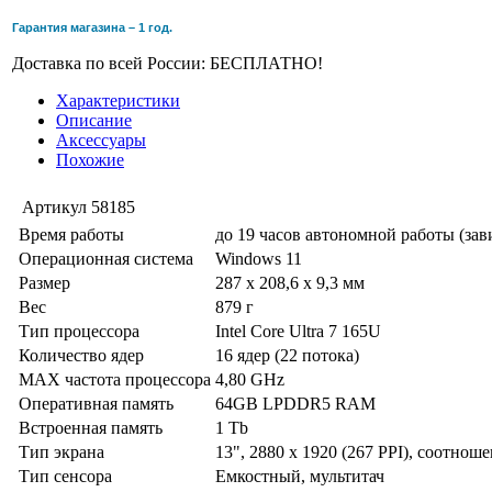
Гарантия магазина – 1 год.
Доставка по всей России: БЕСПЛАТНО!
Характеристики
Описание
Аксессуары
Похожие
Артикул
58185
Время работы
до 19 часов автономной работы (за
Операционная система
Windows 11
Размер
287 x 208,6 x 9,3 мм
Вес
879 г
Тип процессора
Intel Core Ultra 7 165U
Количество ядер
16 ядер (22 потока)
MAX частота процессора
4,80 GHz
Оперативная память
64GB LPDDR5 RAM
Встроенная память
1 Tb
Тип экрана
13", 2880 x 1920 (267 PPI), соотнош
Тип сенсора
Емкостный, мультитач