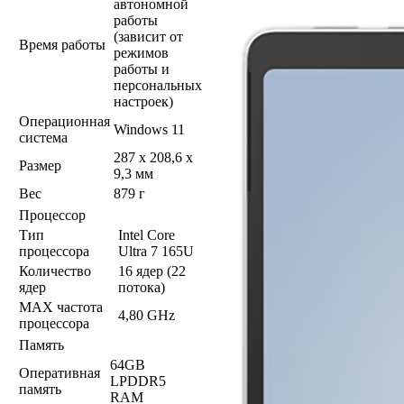
автономной
работы
(зависит от
Время работы
режимов
работы и
персональных
настроек)
Операционная
Windows 11
система
287 x 208,6 x
Размер
9,3 мм
Вес
879 г
Процессор
Тип
Intel Core
процессора
Ultra 7 165U
Количество
16 ядер (22
ядер
потока)
MAX частота
4,80 GHz
процессора
Память
64GB
Оперативная
LPDDR5
память
RAM