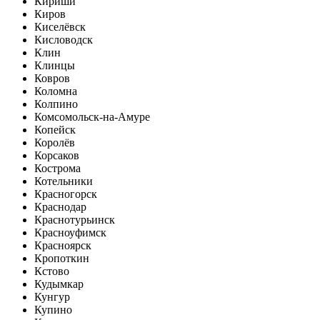
Кириши
Киров
Киселёвск
Кисловодск
Клин
Клинцы
Ковров
Коломна
Колпино
Комсомольск-на-Амуре
Копейск
Королёв
Корсаков
Кострома
Котельники
Красногорск
Краснодар
Краснотурьинск
Красноуфимск
Красноярск
Кропоткин
Кстово
Кудымкар
Кунгур
Купино