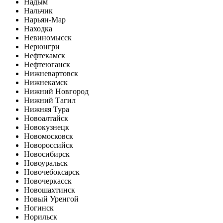
Надым
Нальчик
Нарьян-Мар
Находка
Невиномысск
Нерюнгри
Нефтекамск
Нефтеюганск
Нижневартовск
Нижнекамск
Нижний Новгород
Нижний Тагил
Нижняя Тура
Новоалтайск
Новокузнецк
Новомосковск
Новороссийск
Новосибирск
Новоуральск
Новочебоксарск
Новочеркасск
Новошахтинск
Новый Уренгой
Ногинск
Норильск