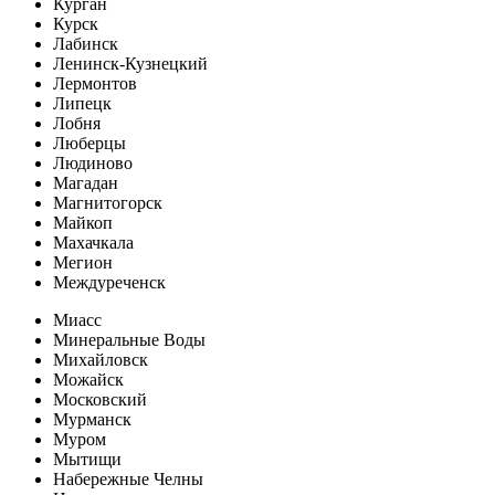
Курган
Курск
Лабинск
Ленинск-Кузнецкий
Лермонтов
Липецк
Лобня
Люберцы
Людиново
Магадан
Магнитогорск
Майкоп
Махачкала
Мегион
Междуреченск
Миасс
Минеральные Воды
Михайловск
Можайск
Московский
Мурманск
Муром
Мытищи
Набережные Челны