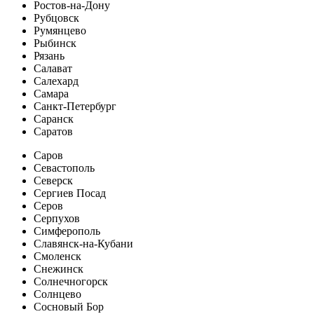
Ростов-на-Дону
Рубцовск
Румянцево
Рыбинск
Рязань
Салават
Салехард
Самара
Санкт-Петербург
Саранск
Саратов
Саров
Севастополь
Северск
Сергиев Посад
Серов
Серпухов
Симферополь
Славянск-на-Кубани
Смоленск
Снежинск
Солнечногорск
Солнцево
Сосновый Бор