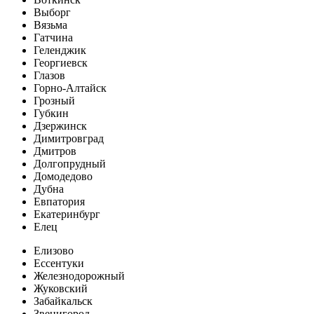
Выборг
Вязьма
Гатчина
Геленджик
Георгиевск
Глазов
Горно-Алтайск
Грозный
Губкин
Дзержинск
Димитровград
Дмитров
Долгопрудный
Домодедово
Дубна
Евпатория
Екатеринбург
Елец
Елизово
Ессентуки
Железнодорожный
Жуковский
Забайкальск
Звенигород