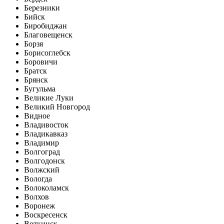
Березники
Бийск
Биробиджан
Благовещенск
Борзя
Борисоглебск
Боровичи
Братск
Брянск
Бугульма
Великие Луки
Великий Новгород
Видное
Владивосток
Владикавказ
Владимир
Волгоград
Волгодонск
Волжский
Вологда
Волоколамск
Волхов
Воронеж
Воскресенск
Воткинск