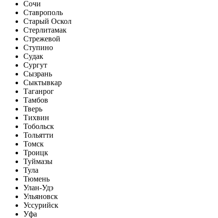
Сочи
Ставрополь
Старый Оскол
Стерлитамак
Стрежевой
Ступино
Судак
Сургут
Сызрань
Сыктывкар
Таганрог
Тамбов
Тверь
Тихвин
Тобольск
Тольятти
Томск
Троицк
Туймазы
Тула
Тюмень
Улан-Удэ
Ульяновск
Уссурийск
Уфа