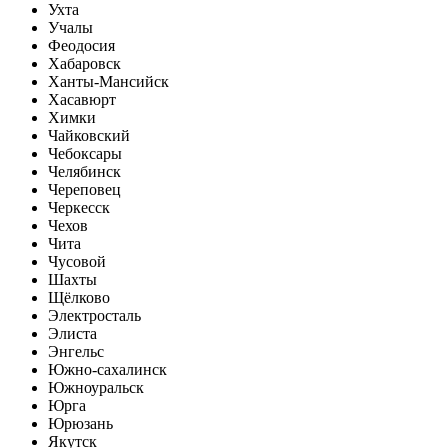
Ухта
Учалы
Феодосия
Хабаровск
Ханты-Мансийск
Хасавюрт
Химки
Чайковский
Чебоксары
Челябинск
Череповец
Черкесск
Чехов
Чита
Чусовой
Шахты
Щёлково
Электросталь
Элиста
Энгельс
Южно-сахалинск
Южноуральск
Юрга
Юрюзань
Якутск