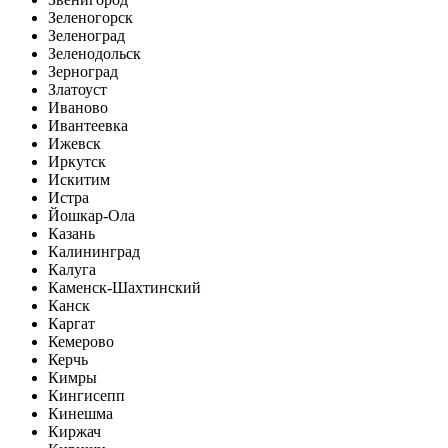
Зеленогорск
Зеленоград
Зеленодольск
Зерноград
Златоуст
Иваново
Ивантеевка
Ижевск
Иркутск
Искитим
Истра
Йошкар-Ола
Казань
Калининград
Калуга
Каменск-Шахтинский
Канск
Каргат
Кемерово
Керчь
Кимры
Кингисепп
Кинешма
Киржач