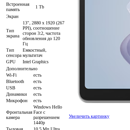
Встроенная
1 Tb
память
Экран
13", 2880 x 1920 (267
PPI), соотношение
Тип
сторон 3:2, частота
экрана
обновления до 120
Гц
Тип
Емкостный,
сенсора
мультитач
GPU
Intel Graphics
Дополнительно
Wi-Fi
есть
Bluetooth
есть
USB
есть
Динамики
есть
Микрофон
есть
Windows Hello
Фронтальная
Face с
Увеличить картинку
камера
разрешением
1440p
Тыловая
10,5 Мп Ultra