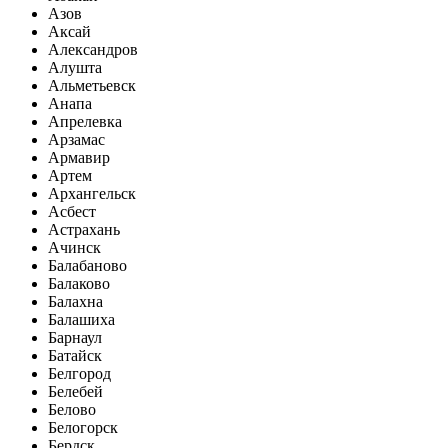
Азов
Аксай
Александров
Алушта
Альметьевск
Анапа
Апрелевка
Арзамас
Армавир
Артем
Архангельск
Асбест
Астрахань
Ачинск
Балабаново
Балаково
Балахна
Балашиха
Барнаул
Батайск
Белгород
Белебей
Белово
Белогорск
Бердск