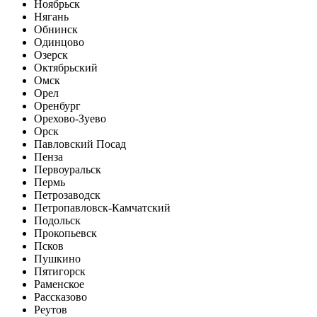
Ноябрьск
Нягань
Обнинск
Одинцово
Озерск
Октябрьский
Омск
Орел
Оренбург
Орехово-Зуево
Орск
Павловский Посад
Пенза
Первоуральск
Пермь
Петрозаводск
Петропавловск-Камчатский
Подольск
Прокопьевск
Псков
Пушкино
Пятигорск
Раменское
Рассказово
Реутов