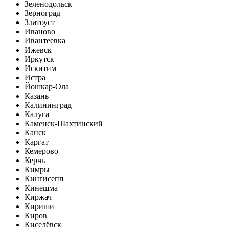
Зеленодольск
Зерноград
Златоуст
Иваново
Ивантеевка
Ижевск
Иркутск
Искитим
Истра
Йошкар-Ола
Казань
Калининград
Калуга
Каменск-Шахтинский
Канск
Каргат
Кемерово
Керчь
Кимры
Кингисепп
Кинешма
Киржач
Кириши
Киров
Киселёвск