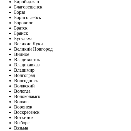
Биробиджан
Благовещенск
Борзя
Борисоглебск
Боровичи
Братск
Брянск
Бугульма
Великие Луки
Великий Новгород
Видное
Владивосток
Владикавказ
Владимир
Волгоград
Волгодонск
Волжский
Вологда
Волоколамск
Волхов
Воронеж
Воскресенск
Воткинск
Выборг
Вязьма