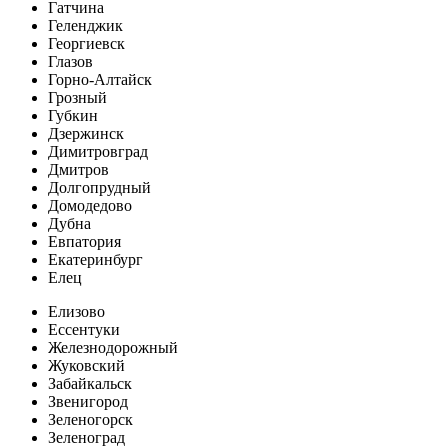
Гатчина
Геленджик
Георгиевск
Глазов
Горно-Алтайск
Грозный
Губкин
Дзержинск
Димитровград
Дмитров
Долгопрудный
Домодедово
Дубна
Евпатория
Екатеринбург
Елец
Елизово
Ессентуки
Железнодорожный
Жуковский
Забайкальск
Звенигород
Зеленогорск
Зеленоград