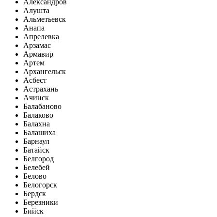
Александров
Алушта
Альметьевск
Анапа
Апрелевка
Арзамас
Армавир
Артем
Архангельск
Асбест
Астрахань
Ачинск
Балабаново
Балаково
Балахна
Балашиха
Барнаул
Батайск
Белгород
Белебей
Белово
Белогорск
Бердск
Березники
Бийск