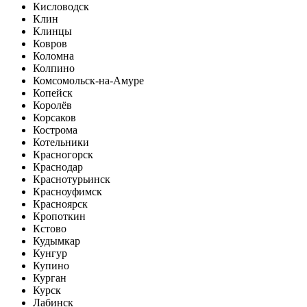
Кисловодск
Клин
Клинцы
Ковров
Коломна
Колпино
Комсомольск-на-Амуре
Копейск
Королёв
Корсаков
Кострома
Котельники
Красногорск
Краснодар
Краснотурьинск
Красноуфимск
Красноярск
Кропоткин
Кстово
Кудымкар
Кунгур
Купино
Курган
Курск
Лабинск