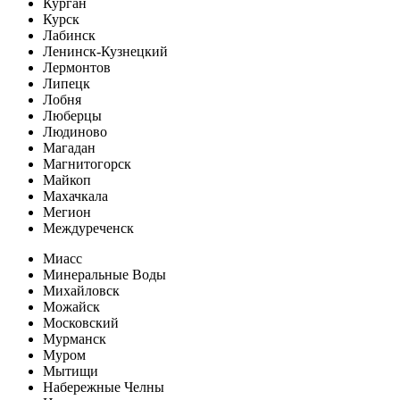
Курган
Курск
Лабинск
Ленинск-Кузнецкий
Лермонтов
Липецк
Лобня
Люберцы
Людиново
Магадан
Магнитогорск
Майкоп
Махачкала
Мегион
Междуреченск
Миасс
Минеральные Воды
Михайловск
Можайск
Московский
Мурманск
Муром
Мытищи
Набережные Челны