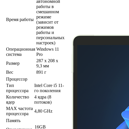
автономной
работы в
смешанном
режиме
Время работы
(зависит от
режимов
работы и
персональных
настроек)
Операционная
Windows 11
система
Pro
287 x 208 x
Размер
9,3 мм
Вес
891 г
Процессор
Тип
Intel Core i5 11-
процессора
го поколения
Количество
4 ядра (8
ядер
потоков)
MAX частота
4,80 GHz
процессора
Память
16GB