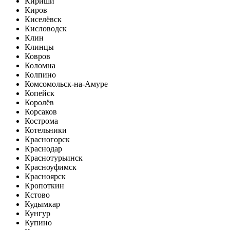
Кириши
Киров
Киселёвск
Кисловодск
Клин
Клинцы
Ковров
Коломна
Колпино
Комсомольск-на-Амуре
Копейск
Королёв
Корсаков
Кострома
Котельники
Красногорск
Краснодар
Краснотурьинск
Красноуфимск
Красноярск
Кропоткин
Кстово
Кудымкар
Кунгур
Купино