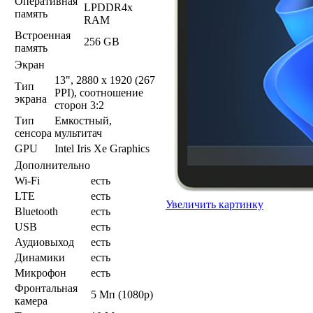
Оперативная
LPDDR4x
память
RAM
Встроенная
256 GB
память
Экран
13", 2880 x 1920 (267
Тип
PPI), соотношение
экрана
сторон 3:2
Тип
Емкостный,
сенсора
мультитач
GPU
Intel Iris Xe Graphics
Дополнительно
Wi-Fi
есть
LTE
есть
Увеличить картинку
Bluetooth
есть
USB
есть
Аудиовыход
есть
Динамики
есть
Микрофон
есть
Фронтальная
5 Мп (1080p)
камера