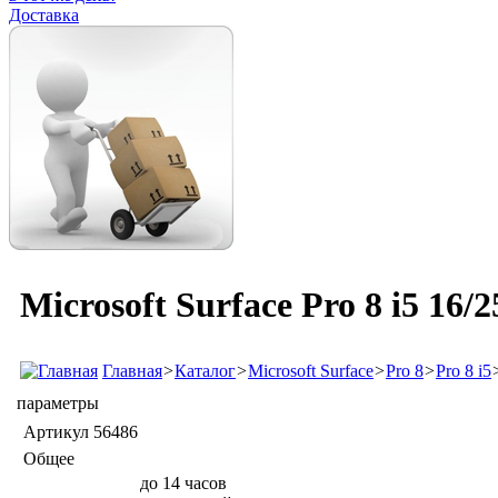
Доставка
Microsoft Surface Pro 8 i5 16
Главная
>
Каталог
>
Microsoft Surface
>
Pro 8
>
Pro 8 i5
параметры
Артикул
56486
Общее
до 14 часов