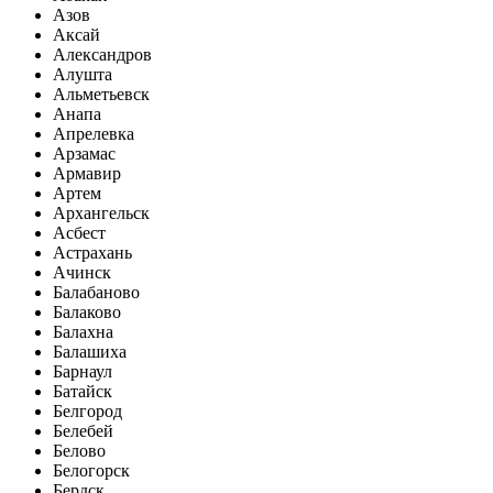
Азов
Аксай
Александров
Алушта
Альметьевск
Анапа
Апрелевка
Арзамас
Армавир
Артем
Архангельск
Асбест
Астрахань
Ачинск
Балабаново
Балаково
Балахна
Балашиха
Барнаул
Батайск
Белгород
Белебей
Белово
Белогорск
Бердск