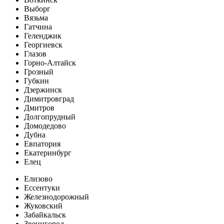
Выборг
Вязьма
Гатчина
Геленджик
Георгиевск
Глазов
Горно-Алтайск
Грозный
Губкин
Дзержинск
Димитровград
Дмитров
Долгопрудный
Домодедово
Дубна
Евпатория
Екатеринбург
Елец
Елизово
Ессентуки
Железнодорожный
Жуковский
Забайкальск
Звенигород