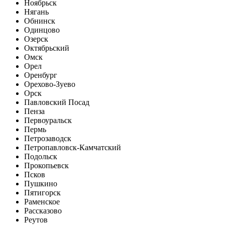
Ноябрьск
Нягань
Обнинск
Одинцово
Озерск
Октябрьский
Омск
Орел
Оренбург
Орехово-Зуево
Орск
Павловский Посад
Пенза
Первоуральск
Пермь
Петрозаводск
Петропавловск-Камчатский
Подольск
Прокопьевск
Псков
Пушкино
Пятигорск
Раменское
Рассказово
Реутов