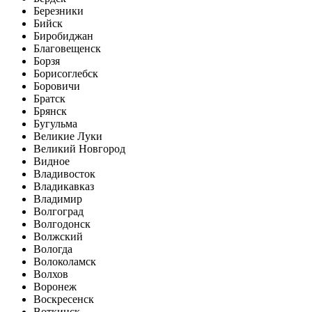
Березники
Бийск
Биробиджан
Благовещенск
Борзя
Борисоглебск
Боровичи
Братск
Брянск
Бугульма
Великие Луки
Великий Новгород
Видное
Владивосток
Владикавказ
Владимир
Волгоград
Волгодонск
Волжский
Вологда
Волоколамск
Волхов
Воронеж
Воскресенск
Воткинск