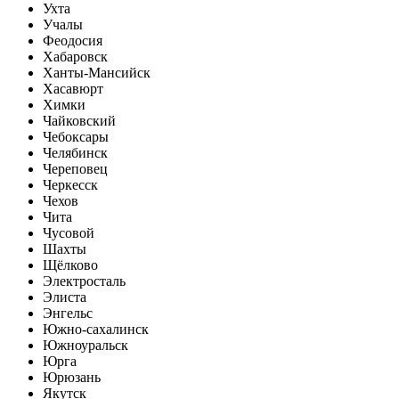
Ухта
Учалы
Феодосия
Хабаровск
Ханты-Мансийск
Хасавюрт
Химки
Чайковский
Чебоксары
Челябинск
Череповец
Черкесск
Чехов
Чита
Чусовой
Шахты
Щёлково
Электросталь
Элиста
Энгельс
Южно-сахалинск
Южноуральск
Юрга
Юрюзань
Якутск