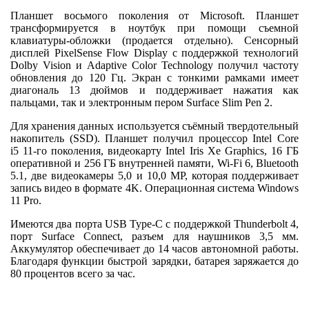
Планшет восьмого поколения от Microsoft. Планшет
трансформируется в ноутбук при помощи съемной
клавиатуры-обложки (продается отдельно). Сенсорный
дисплей PixelSense Flow Display с поддержкой технологий
Dolby Vision и Adaptive Color Technology получил частоту
обновления до 120 Гц. Экран с тонкими рамками имеет
диагональ 13 дюймов и поддерживает нажатия как
пальцами, так и электронным пером Surface Slim Pen 2.
Для хранения данных используется съёмный твердотельный
накопитель (SSD). Планшет получил процессор Intel Core
i5 11-го поколения, видеокарту Intel Iris Xe Graphics, 16 ГБ
оперативной и 256 ГБ внутренней памяти, Wi-Fi 6, Bluetooth
5.1, две видеокамеры 5,0 и 10,0 MP, которая поддерживает
запись видео в формате 4K. Операционная система Windows
11 Pro.
Имеются два порта USB Type-C с поддержкой Thunderbolt 4,
порт Surface Connect, разъем для наушников 3,5 мм.
Аккумулятор обеспечивает до 14 часов автономной работы.
Благодаря функции быстрой зарядки, батарея заряжается до
80 процентов всего за час.