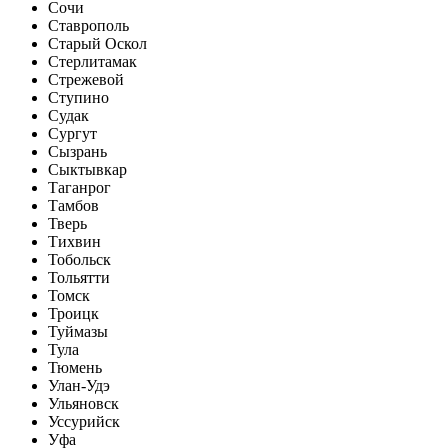
Сочи
Ставрополь
Старый Оскол
Стерлитамак
Стрежевой
Ступино
Судак
Сургут
Сызрань
Сыктывкар
Таганрог
Тамбов
Тверь
Тихвин
Тобольск
Тольятти
Томск
Троицк
Туймазы
Тула
Тюмень
Улан-Удэ
Ульяновск
Уссурийск
Уфа