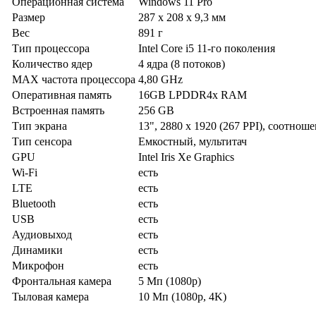
Операционная система
Windows 11 Pro
Размер
287 x 208 x 9,3 мм
Вес
891 г
Тип процессора
Intel Core i5 11-го поколения
Количество ядер
4 ядра (8 потоков)
MAX частота процессора
4,80 GHz
Оперативная память
16GB LPDDR4x RAM
Встроенная память
256 GB
Тип экрана
13", 2880 x 1920 (267 PPI), соотноше
Тип сенсора
Емкостный, мультитач
GPU
Intel Iris Xe Graphics
Wi-Fi
есть
LTE
есть
Bluetooth
есть
USB
есть
Аудиовыход
есть
Динамики
есть
Микрофон
есть
Фронтальная камера
5 Мп (1080p)
Тыловая камера
10 Мп (1080p, 4K)