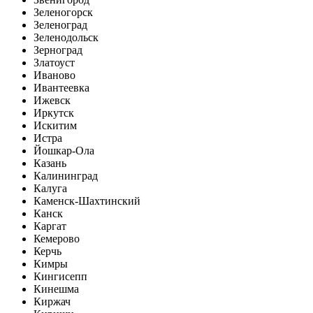
Зеленогорск
Зеленоград
Зеленодольск
Зерноград
Златоуст
Иваново
Ивантеевка
Ижевск
Иркутск
Искитим
Истра
Йошкар-Ола
Казань
Калининград
Калуга
Каменск-Шахтинский
Канск
Каргат
Кемерово
Керчь
Кимры
Кингисепп
Кинешма
Киржач