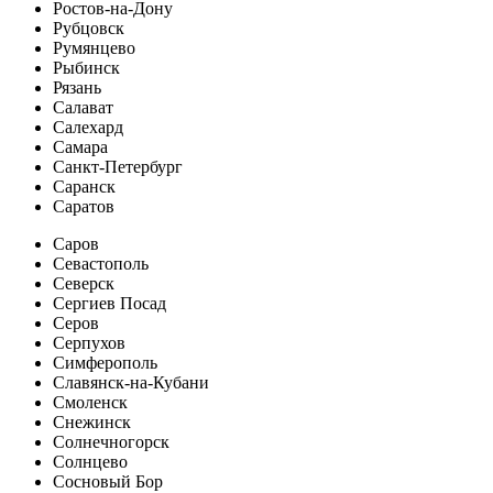
Ростов-на-Дону
Рубцовск
Румянцево
Рыбинск
Рязань
Салават
Салехард
Самара
Санкт-Петербург
Саранск
Саратов
Саров
Севастополь
Северск
Сергиев Посад
Серов
Серпухов
Симферополь
Славянск-на-Кубани
Смоленск
Снежинск
Солнечногорск
Солнцево
Сосновый Бор