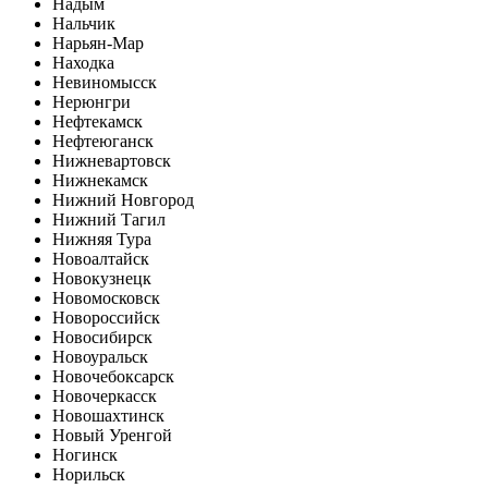
Надым
Нальчик
Нарьян-Мар
Находка
Невиномысск
Нерюнгри
Нефтекамск
Нефтеюганск
Нижневартовск
Нижнекамск
Нижний Новгород
Нижний Тагил
Нижняя Тура
Новоалтайск
Новокузнецк
Новомосковск
Новороссийск
Новосибирск
Новоуральск
Новочебоксарск
Новочеркасск
Новошахтинск
Новый Уренгой
Ногинск
Норильск