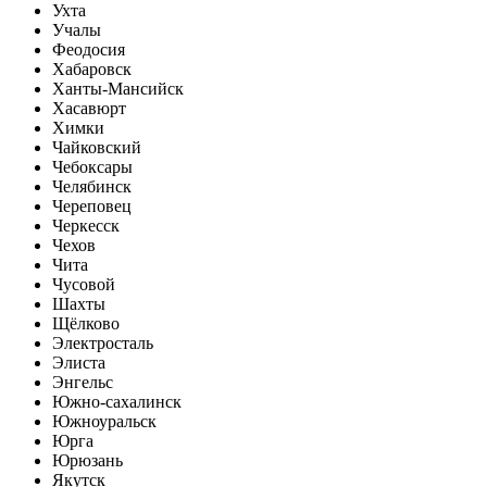
Ухта
Учалы
Феодосия
Хабаровск
Ханты-Мансийск
Хасавюрт
Химки
Чайковский
Чебоксары
Челябинск
Череповец
Черкесск
Чехов
Чита
Чусовой
Шахты
Щёлково
Электросталь
Элиста
Энгельс
Южно-сахалинск
Южноуральск
Юрга
Юрюзань
Якутск