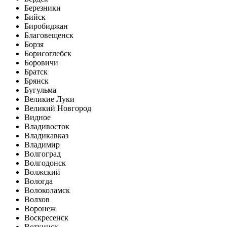
Березники
Бийск
Биробиджан
Благовещенск
Борзя
Борисоглебск
Боровичи
Братск
Брянск
Бугульма
Великие Луки
Великий Новгород
Видное
Владивосток
Владикавказ
Владимир
Волгоград
Волгодонск
Волжский
Вологда
Волоколамск
Волхов
Воронеж
Воскресенск
Воткинск