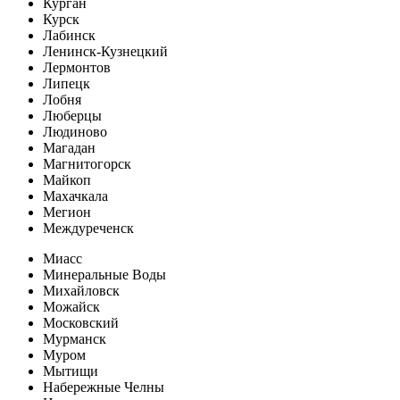
Курган
Курск
Лабинск
Ленинск-Кузнецкий
Лермонтов
Липецк
Лобня
Люберцы
Людиново
Магадан
Магнитогорск
Майкоп
Махачкала
Мегион
Междуреченск
Миасс
Минеральные Воды
Михайловск
Можайск
Московский
Мурманск
Муром
Мытищи
Набережные Челны