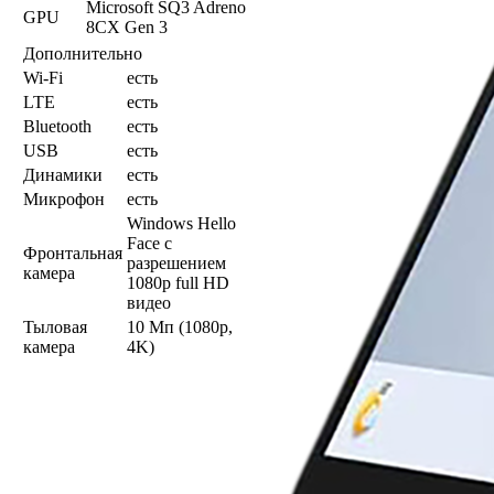
Microsoft SQ3 Adreno
GPU
8CX Gen 3
Дополнительно
Wi-Fi
есть
LTE
есть
Bluetooth
есть
USB
есть
Динамики
есть
Микрофон
есть
Windows Hello
Face с
Фронтальная
разрешением
камера
1080p full HD
видео
Тыловая
10 Мп (1080p,
камера
4K)