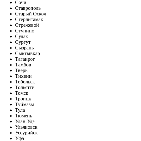
Сочи
Ставрополь
Старый Оскол
Стерлитамак
Стрежевой
Ступино
Судак
Сургут
Сызрань
Сыктывкар
Таганрог
Тамбов
Тверь
Тихвин
Тобольск
Тольятти
Томск
Троицк
Туймазы
Тула
Тюмень
Улан-Удэ
Ульяновск
Уссурийск
Уфа