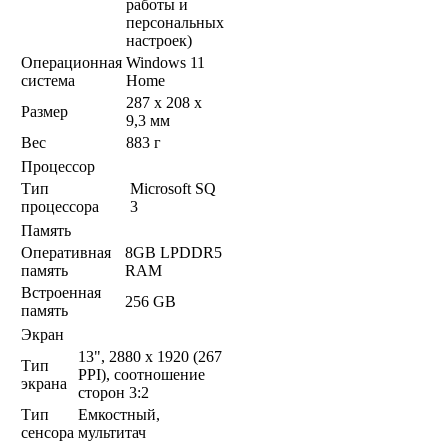
работы и
персональных
настроек)
Операционная
Windows 11
система
Home
287 x 208 x
Размер
9,3 мм
Вес
883 г
Процессор
Тип
Microsoft SQ
процессора
3
Память
Оперативная
8GB LPDDR5
память
RAM
Встроенная
256 GB
память
Экран
13", 2880 x 1920 (267
Тип
PPI), соотношение
экрана
сторон 3:2
Тип
Емкостный,
сенсора
мультитач