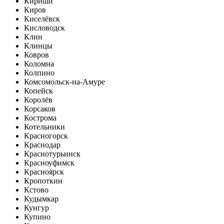
Кириши
Киров
Киселёвск
Кисловодск
Клин
Клинцы
Ковров
Коломна
Колпино
Комсомольск-на-Амуре
Копейск
Королёв
Корсаков
Кострома
Котельники
Красногорск
Краснодар
Краснотурьинск
Красноуфимск
Красноярск
Кропоткин
Кстово
Кудымкар
Кунгур
Купино