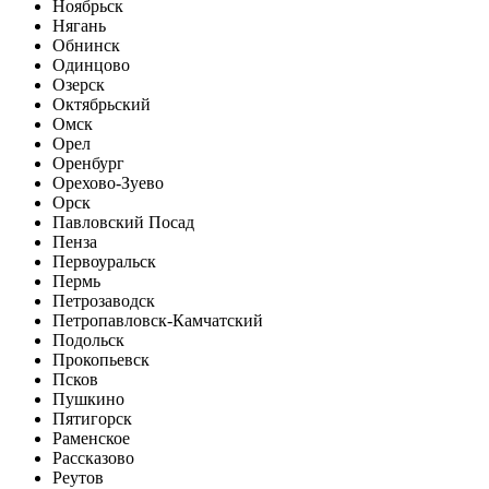
Ноябрьск
Нягань
Обнинск
Одинцово
Озерск
Октябрьский
Омск
Орел
Оренбург
Орехово-Зуево
Орск
Павловский Посад
Пенза
Первоуральск
Пермь
Петрозаводск
Петропавловск-Камчатский
Подольск
Прокопьевск
Псков
Пушкино
Пятигорск
Раменское
Рассказово
Реутов