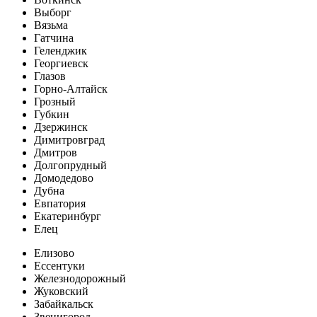
Выборг
Вязьма
Гатчина
Геленджик
Георгиевск
Глазов
Горно-Алтайск
Грозный
Губкин
Дзержинск
Димитровград
Дмитров
Долгопрудный
Домодедово
Дубна
Евпатория
Екатеринбург
Елец
Елизово
Ессентуки
Железнодорожный
Жуковский
Забайкальск
Звенигород