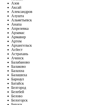
Азов
Аксай
Александров
Алушта
Альметьевск
Анапа
Апрелевка
Арзамас
Армавир
Артем
Архангельск
Асбест
Астрахань
Ачинск
Балабаново
Балаково
Балахна
Балашиха
Барнаул
Батайск
Белгород
Белебей
Белово
Белогорск
Бердск