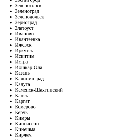
Зеленогорск
Зеленоград
Зеленодольск
Зерноград
Златоуст
Иваново
Ивантеевка
Ижевск
Иркутск
Искитим
Истра
Йошкар-Ола
Казань
Калининград
Калуга
Каменск-Шахтинский
Канск
Каргат
Кемерово
Керчь
Кимры
Кингисепп
Кинешма
Киржач