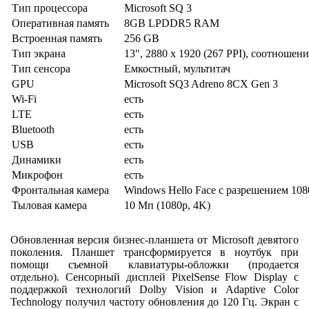
Тип процессора
Microsoft SQ 3
Оперативная память
8GB LPDDR5 RAM
Встроенная память
256 GB
Тип экрана
13", 2880 x 1920 (267 PPI), соотношени
Тип сенсора
Емкостный, мультитач
GPU
Microsoft SQ3 Adreno 8CX Gen 3
Wi-Fi
есть
LTE
есть
Bluetooth
есть
USB
есть
Динамики
есть
Микрофон
есть
Фронтальная камера
Windows Hello Face с разрешением 108
Тыловая камера
10 Мп (1080p, 4K)
Обновленная версия бизнес-планшета от Microsoft девятого
поколения. Планшет трансформируется в ноутбук при
помощи съемной клавиатуры-обложки (продается
отдельно). Сенсорный дисплей PixelSense Flow Display с
поддержкой технологий Dolby Vision и Adaptive Color
Technology получил частоту обновления до 120 Гц. Экран с