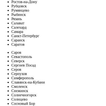
Ростов-на-Дону
Рубцовск
Румянцево
Рыбинск
Рязань
Салават
Салехард
Самара
Санкт-Петербург
Саранск
Саратов
Саров
Севастополь
Северск
Сергиев Посад
Серов
Серпухов
Симферополь
Славянск-на-Кубани
Смоленск
Снежинск
Солнечногорск
Солнцево
Сосновый Бор