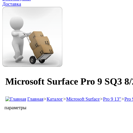
Доставка
Microsoft Surface Pro 9 SQ3 
Главная
>
Каталог
>
Microsoft Surface
>
Pro 9 13"
>
Pro
параметры