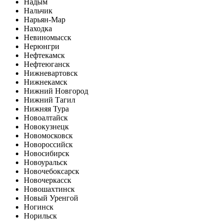
Надым
Нальчик
Нарьян-Мар
Находка
Невиномысск
Нерюнгри
Нефтекамск
Нефтеюганск
Нижневартовск
Нижнекамск
Нижний Новгород
Нижний Тагил
Нижняя Тура
Новоалтайск
Новокузнецк
Новомосковск
Новороссийск
Новосибирск
Новоуральск
Новочебоксарск
Новочеркасск
Новошахтинск
Новый Уренгой
Ногинск
Норильск