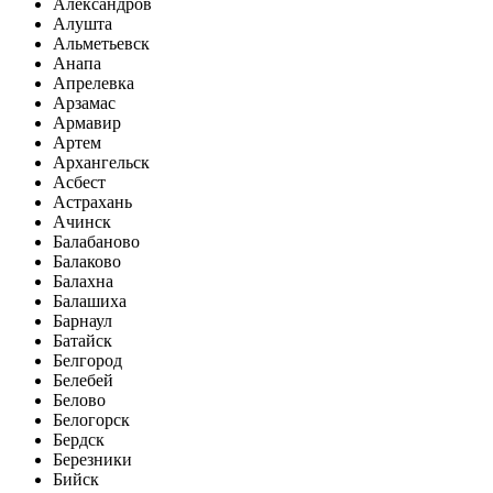
Александров
Алушта
Альметьевск
Анапа
Апрелевка
Арзамас
Армавир
Артем
Архангельск
Асбест
Астрахань
Ачинск
Балабаново
Балаково
Балахна
Балашиха
Барнаул
Батайск
Белгород
Белебей
Белово
Белогорск
Бердск
Березники
Бийск