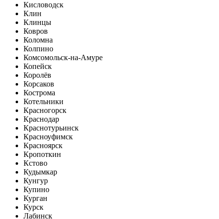
Кисловодск
Клин
Клинцы
Ковров
Коломна
Колпино
Комсомольск-на-Амуре
Копейск
Королёв
Корсаков
Кострома
Котельники
Красногорск
Краснодар
Краснотурьинск
Красноуфимск
Красноярск
Кропоткин
Кстово
Кудымкар
Кунгур
Купино
Курган
Курск
Лабинск