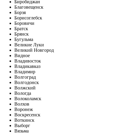
Биробиджан
Благовещенск
Борзя
Борисоглебск
Боровичи
Братск
Брянск
Бугульма
Великие Луки
Великий Новгород
Видное
Владивосток
Владикавказ
Владимир
Волгоград
Волгодонск
Волжский
Вологда
Волоколамск
Волхов
Воронеж
Воскресенск
Воткинск
Выборг
Вязьма