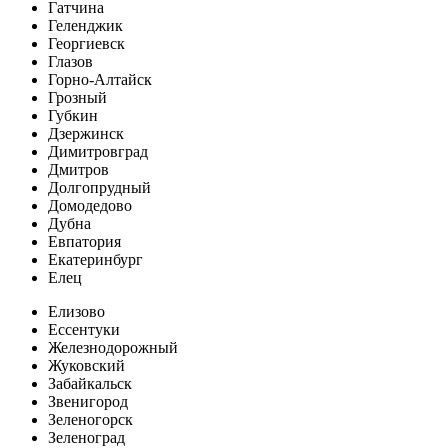
Гатчина
Геленджик
Георгиевск
Глазов
Горно-Алтайск
Грозный
Губкин
Дзержинск
Димитровград
Дмитров
Долгопрудный
Домодедово
Дубна
Евпатория
Екатеринбург
Елец
Елизово
Ессентуки
Железнодорожный
Жуковский
Забайкальск
Звенигород
Зеленогорск
Зеленоград