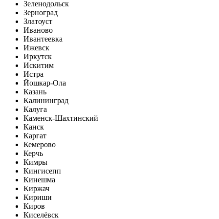
Зеленодольск
Зерноград
Златоуст
Иваново
Ивантеевка
Ижевск
Иркутск
Искитим
Истра
Йошкар-Ола
Казань
Калининград
Калуга
Каменск-Шахтинский
Канск
Каргат
Кемерово
Керчь
Кимры
Кингисепп
Кинешма
Киржач
Кириши
Киров
Киселёвск