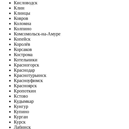
Кисловодск
Клин
Клинцы
Ковров
Коломна
Колпино
Комсомольск-на-Амуре
Копейск
Королёв
Корсаков
Кострома
Котельники
Красногорск
Краснодар
Краснотурьинск
Красноуфимск
Красноярск
Кропоткин
Кстово
Кудымкар
Кунгур
Купино
Курган
Курск
Лабинск