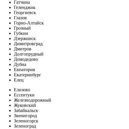
Гатчина
Геленджик
Георгиевск
Глазов
Горно-Алтайск
Грозный
Губкин
Дзержинск
Димитровград
Дмитров
Долгопрудный
Домодедово
Дубна
Евпатория
Екатеринбург
Елец
Елизово
Ессентуки
Железнодорожный
Жуковский
Забайкальск
Звенигород
Зеленогорск
Зеленоград