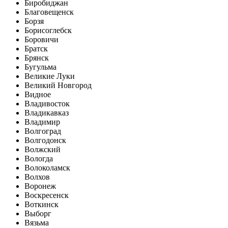
Биробиджан
Благовещенск
Борзя
Борисоглебск
Боровичи
Братск
Брянск
Бугульма
Великие Луки
Великий Новгород
Видное
Владивосток
Владикавказ
Владимир
Волгоград
Волгодонск
Волжский
Вологда
Волоколамск
Волхов
Воронеж
Воскресенск
Воткинск
Выборг
Вязьма