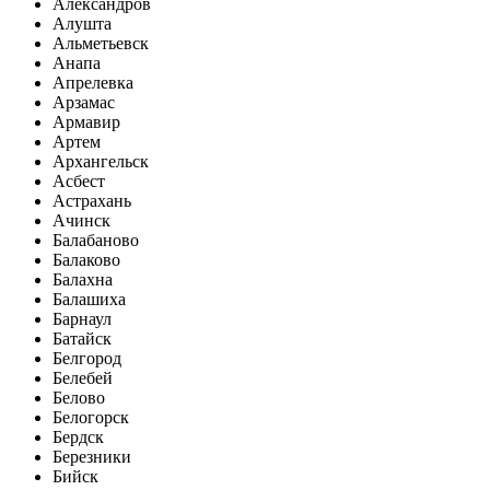
Александров
Алушта
Альметьевск
Анапа
Апрелевка
Арзамас
Армавир
Артем
Архангельск
Асбест
Астрахань
Ачинск
Балабаново
Балаково
Балахна
Балашиха
Барнаул
Батайск
Белгород
Белебей
Белово
Белогорск
Бердск
Березники
Бийск