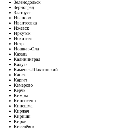
Зеленодольск
Зерноград
Златоуст
Иваново
Ивантеевка
Ижевск
Иркутск
Искитим
Истра
Йошкар-Ола
Казань
Калининград
Калуга
Каменск-Шахтинский
Канск
Каргат
Кемерово
Керчь
Кимры
Кингисепп
Кинешма
Киржач
Кириши
Киров
Киселёвск