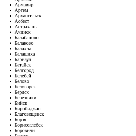
Армавир
Артем
Архангельск
Асбест
Астрахань
Ачинск
Балабаново
Балаково
Балахна
Балашиха
Барнаул
Батайск
Белгород
Белебей
Белово
Белогорск
Бердск
Березники
Бийск
Биробиджан
Благовещенск
Борзя
Борисоглебск
Боровичи
Братск