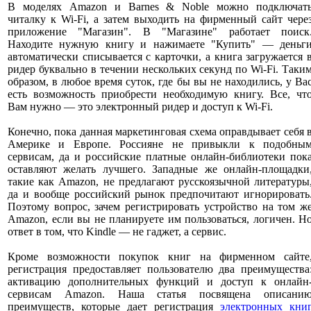
В моделях Amazon и Barnes & Noble можно подключат
читалку к Wi-Fi, а затем выходить на фирменный сайт чере
приложение "Магазин". В "Магазине" работает поиск
Находите нужную книгу и нажимаете "Купить" — деньг
автоматически списывается с карточки, а книга загружается 
ридер буквально в течении нескольких секунд по Wi-Fi. Таки
образом, в любое время суток, где бы вы не находились, у Ва
есть возможность приобрести необходимую книгу. Все, чт
Вам нужно — это электронный ридер и доступ к Wi-Fi.
Конечно, пока данная маркетинговая схема оправдывает себя 
Америке и Европе. Россияне не привыкли к подобны
сервисам, да и российские платные онлайн-библиотеки пок
оставляют желать лучшего. Западные же онлайн-площадки
такие как Amazon, не предлагают русскоязычной литературы
да и вообще российский рынок предпочитают игнорировать
Поэтому вопрос, зачем регистрировать устройство на том ж
Amazon, если вы не планируете им пользоваться, логичен. Н
ответ в том, что Kindle — не гаджет, а сервис.
Кроме возможности покупок книг на фирменном сайте
регистрация предоставляет пользователю два преимущества
активацию дополнительных функций и доступ к онлайн
сервисам Amazon. Наша статья посвящена описани
преимуществ, которые дает регистрация
электронных кни