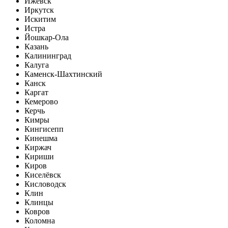
Ижевск
Иркутск
Искитим
Истра
Йошкар-Ола
Казань
Калининград
Калуга
Каменск-Шахтинский
Канск
Каргат
Кемерово
Керчь
Кимры
Кингисепп
Кинешма
Киржач
Кириши
Киров
Киселёвск
Кисловодск
Клин
Клинцы
Ковров
Коломна