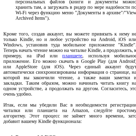
персональных файлов (книги и документы можн
хранить там, а загружать в ридер по мере надобности п
Wi-Fi через функцию меню "Документы в архиве"/"Vie
Archived Items").
Кроме того, создав аккаунт, вы можете привязать к нему н
только Kindle, но и любое устройство на Android, iOS ил
Windows, установив туда мобильное приложение "Kindle"
Теперь начать чтение можно на читалке Kindle, а продолжить, 
примеру, на iPad или
планшете
, используя мобильно
приложение. Его можно скачать в Google Play (для Android
или AppleStore (для iOS). Через единый аккаунт буду
автоматически синхронизированы информация о странице, н
которой вы закончили чтение, а также ваши заметки 
закладки. Таким образом, можно начинать читать книгу н
одном устройстве, а продолжать на другом. Согласитесь, эт
очень удобно.
Итак, если мы убедили Вас в необходимости регистраци
читалки или планшета на Amazon, следуйте простом
алгоритму. Этот процесс не займет много времени, зат
добавит вашему Kindle функционала: