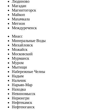
Людиново
Магадан
Магнитогорск
Майкоп
Махачкала
Мегион
Междуреченск
Миасс
Минеральные Воды
Михайловск
Можайск
Московский
Мурманск
Муром
Мытищи
Набережные Челны
Надым
Нальчик
Нарьян-Мар
Находка
Невиномысск
Нерюнгри
Нефтекамск
Нефтеюганск