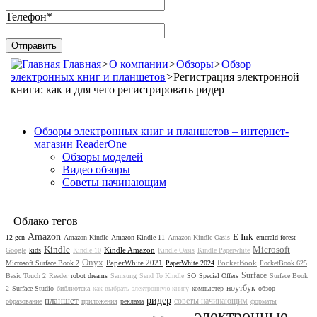
Телефон
*
Главная
>
О компании
>
Обзоры
>
Обзор
электронных книг и планшетов
>
Регистрация электронной
книги: как и для чего регистрировать ридер
Обзоры электронных книг и планшетов – интернет-
магазин ReaderOne
Обзоры моделей
Видео обзоры
Советы начинающим
Облако тегов
Amazon
E Ink
12 gen
Amazon Kindle
Amazon Kindle 11
Amazon Kindle Oasis
emerald forest
Kindle
Microsoft
Kindle Amazon
Google
kids
Kindle 10
Kindle Oasis
Kindle Paperwhite
Onyx
PaperWhite 2021
PocketBook
Microsoft Surface Book 2
PaperWhite 2024
PocketBook 625
Surface
Basic Touch 2
Reader
robot dreams
Samsung
Send To Kindle
SO
Special Offers
Surface Book
ноутбук
2
Surface Studio
библиотека
как выбрать электронную книгу
компьютер
обзор
планшет
ридер
советы начинающим
образование
приложения
реклама
форматы
электронные