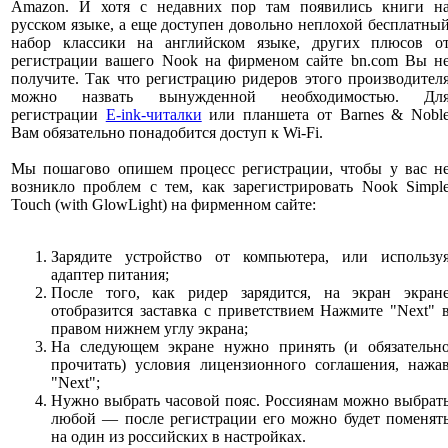
Amazon. И хотя с недавних пор там появились книги н
русском языке, а еще доступен довольно неплохой бесплатны
набор классики на английском языке, других плюсов о
регистрации вашего Nook на фирменом сайте bn.com Вы н
получите. Так что регистрацию ридеров этого производител
можно назвать вынужденной необходимостью. Дл
регистрации
E-ink-читалки
или планшета от Barnes & Nobl
Вам обязательно понадобится доступ к Wi-Fi.
Мы пошагово опишем процесс регистрации, чтобы у вас н
возникло проблем с тем, как зарегистрировать Nook Simpl
Touch (with GlowLight) на фирменном сайте:
Зарядите устройство от компьютера, или использу
адаптер питания;
После того, как ридер зарядится, на экран экран
отобразится заставка с приветствием Нажмите "Next" 
правом нижнем углу экрана;
На следующем экране нужно принять (и обязательн
прочитать) условия лицензионного соглашения, нажа
"Next";
Нужно выбрать часовой пояс. Россиянам можно выбрат
любой — после регистрации его можно будет поменят
на один из российских в настройках.