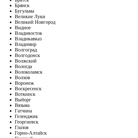
Брянск
Бугульма
Великие Луки
Великий Новгород
Видное
Владивосток
Владикавказ
Владимир
Волгоград
Волгодонск
Волжский
Вологда
Волоколамск
Волхов
Воронеж
Воскресенск
Воткинск
Выборг
Вязьма
Гатчина
Геленджик
Георгиевск
Глазов
Горно-Алтайск