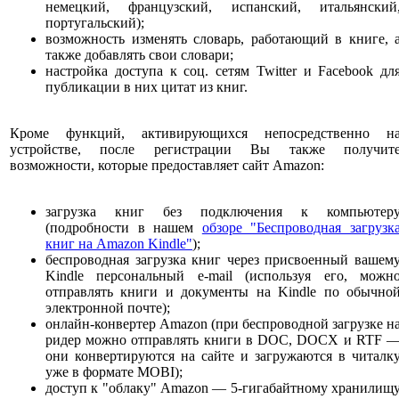
немецкий, французский, испанский, итальянский
португальский);
возможность изменять словарь, работающий в книге, 
также добавлять свои словари;
настройка доступа к соц. сетям Twitter и Facebook дл
публикации в них цитат из книг.
Кроме функций, активирующихся непосредственно н
устройстве, после регистрации Вы также получит
возможности, которые предоставляет сайт Amazon:
загрузка книг без подключения к компьютер
(подробности в нашем
обзоре "Беспроводная загрузк
книг на Amazon Kindle"
);
беспроводная загрузка книг через присвоенный вашем
Kindle персональный e-mail (используя его, можн
отправлять книги и документы на Kindle по обычно
электронной почте);
онлайн-конвертер Amazon (при беспроводной загрузке н
ридер можно отправлять книги в DOC, DOCX и RTF 
они конвертируются на сайте и загружаются в читалк
уже в формате MOBI);
доступ к "облаку" Amazon — 5-гигабайтному хранилищ