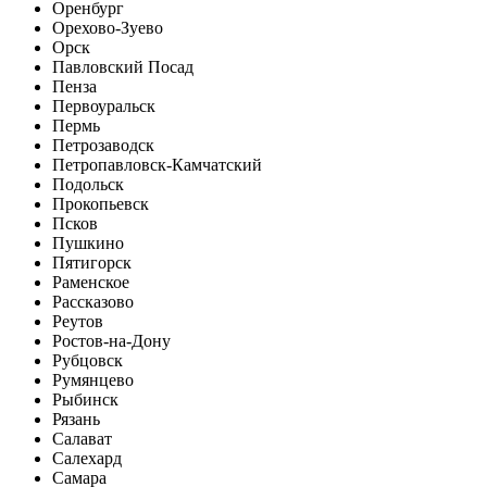
Оренбург
Орехово-Зуево
Орск
Павловский Посад
Пенза
Первоуральск
Пермь
Петрозаводск
Петропавловск-Камчатский
Подольск
Прокопьевск
Псков
Пушкино
Пятигорск
Раменское
Рассказово
Реутов
Ростов-на-Дону
Рубцовск
Румянцево
Рыбинск
Рязань
Салават
Салехард
Самара