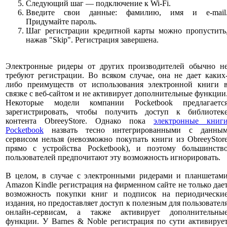
Следующий шаг — подключение к Wi-Fi.
Введите свои данные: фамилию, имя и e-mail
Придумайте пароль.
Шаг регистрации кредитной карты можно пропустить
нажав "Skip". Регистрация завершена.
Электронные ридеры от других производителей обычно н
требуют регистрации. Во всяком случае, она не дает каких
либо преимуществ от использования электронной книги 
связке с веб-сайтом и не активирует дополнительные функции
Некоторые модели компании Pocketbook предлагаетс
зарегистрировать, чтобы получить доступ к библиотек
контента ObreeyStore. Однако пока
электронные книг
Pocketbook
назвать тесно интегрированными с данны
сервисом нельзя (невозможно покупать книги из ObreeyStor
прямо с устройства Pocketbook), и поэтому большинств
пользователей предпочитают эту возможность игнорировать.
В целом, в случае с электронными ридерами и планшетам
Amazon Kindle регистрация на фирменном сайте не только дае
возможность покупки книг и подписок на периодически
издания, но предоставляет доступ к полезным для пользовател
онлайн-сервисам, а также активирует дополнительны
функции. У Barnes & Noble регистрация по сути активируе