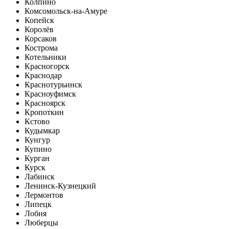
Колпино
Комсомольск-на-Амуре
Копейск
Королёв
Корсаков
Кострома
Котельники
Красногорск
Краснодар
Краснотурьинск
Красноуфимск
Красноярск
Кропоткин
Кстово
Кудымкар
Кунгур
Купино
Курган
Курск
Лабинск
Ленинск-Кузнецкий
Лермонтов
Липецк
Лобня
Люберцы