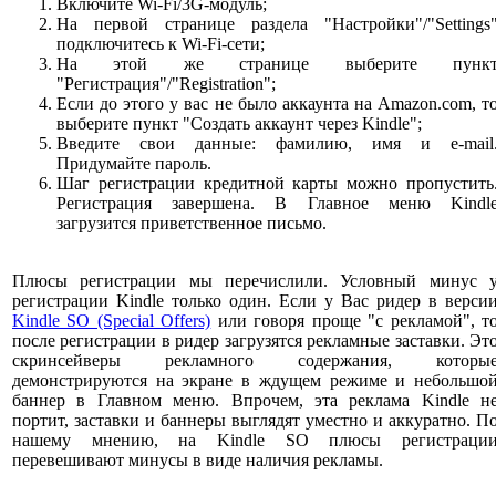
Включите Wi-Fi/3G-модуль;
На первой странице раздела "Настройки"/"Settings
подключитесь к Wi-Fi-сети;
На этой же странице выберите пунк
"Регистрация"/"Registration";
Если до этого у вас не было аккаунта на Amazon.com, т
выберите пункт "Создать аккаунт через Kindle";
Введите свои данные: фамилию, имя и e-mail
Придумайте пароль.
Шаг регистрации кредитной карты можно пропустить
Регистрация завершена. В Главное меню Kindl
загрузится приветственное письмо.
Плюсы регистрации мы перечислили. Условный минус 
регистрации Kindle только один. Если у Вас ридер в верси
Kindle SO (Special Offers)
или говоря проще "с рекламой", т
после регистрации в ридер загрузятся рекламные заставки. Эт
скринсейверы рекламного содержания, которы
демонстрируются на экране в ждущем режиме и небольшо
баннер в Главном меню. Впрочем, эта реклама Kindle н
портит, заставки и баннеры выглядят уместно и аккуратно. П
нашему мнению, на Kindle SO плюсы регистраци
перевешивают минусы в виде наличия рекламы.