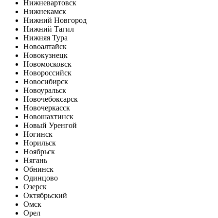
Нижневартовск
Нижнекамск
Нижний Новгород
Нижний Тагил
Нижняя Тура
Новоалтайск
Новокузнецк
Новомосковск
Новороссийск
Новосибирск
Новоуральск
Новочебоксарск
Новочеркасск
Новошахтинск
Новый Уренгой
Ногинск
Норильск
Ноябрьск
Нягань
Обнинск
Одинцово
Озерск
Октябрьский
Омск
Орел