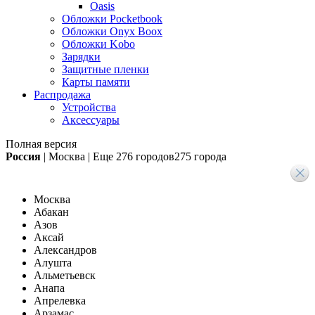
Oasis
Обложки Pocketbook
Обложки Onyx Boox
Обложки Kobo
Зарядки
Защитные пленки
Карты памяти
Распродажа
Устройства
Аксессуары
Полная версия
Россия
|
Москва
|
Еще
276 городов
275 города
Москва
Абакан
Азов
Аксай
Александров
Алушта
Альметьевск
Анапа
Апрелевка
Арзамас