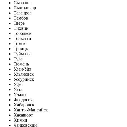
Сызрань
Сыктывкар
Таганрог
Тамбов
Тверь
Тихвин
Тобольск
Тольятти
Томск
Троицк
Туймазы
Тула
Тюмень
Улан-Удэ
Ульяновск
Уссурийск
Уфа
Ухта
Учалы
Феодосия
Хабаровск
Ханты-Мансийск
Хасавюрт
Химки
Чайковский