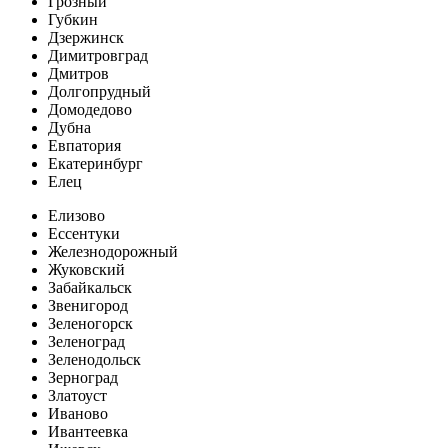
Грозный
Губкин
Дзержинск
Димитровград
Дмитров
Долгопрудный
Домодедово
Дубна
Евпатория
Екатеринбург
Елец
Елизово
Ессентуки
Железнодорожный
Жуковский
Забайкальск
Звенигород
Зеленогорск
Зеленоград
Зеленодольск
Зерноград
Златоуст
Иваново
Ивантеевка