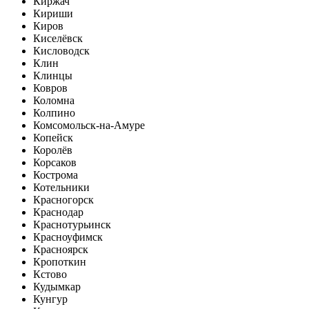
Киржач
Кириши
Киров
Киселёвск
Кисловодск
Клин
Клинцы
Ковров
Коломна
Колпино
Комсомольск-на-Амуре
Копейск
Королёв
Корсаков
Кострома
Котельники
Красногорск
Краснодар
Краснотурьинск
Красноуфимск
Красноярск
Кропоткин
Кстово
Кудымкар
Кунгур