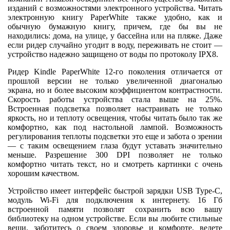
изданий с возможностями электронного устройства. Читать
электронную книгу PaperWhite также удобно, как и
обычную бумажную книгу, причем, где бы вы не
находились: дома, на улице, у бассейна или на пляже. Даже
если ридер случайно угодит в воду, переживать не стоит —
устройство надежно защищено от воды по протоколу IPХ8.
Ридер Kindle PaperWhite 12-го поколения отличается от
прошлой версии не только увеличенной диагональю
экрана, но и более высоким коэффициентом контрастности.
Скорость работы устройства стала выше на 25%.
Встроенная подсветка позволяет настраивать не только
яркость, но и теплоту освещения, чтобы читать было так же
комфортно, как под настольной лампой. Возможность
регулирования теплоты подсветки это еще и забота о зрении
— с таким освещением глаза будут уставать значительно
меньше. Разрешение 300 DPI позволяет не только
комфортно читать текст, но и смотреть картинки с очень
хорошим качеством.
Устройство имеет интерфейс быстрой зарядки USB Type-C,
модуль Wi-Fi для подключения к интернету. 16 Гб
встроенной памяти позволят сохранить всю вашу
библиотеку на одном устройстве. Если вы любите стильные
вещи, заботитесь о своем здоровье и комфорте, ведете