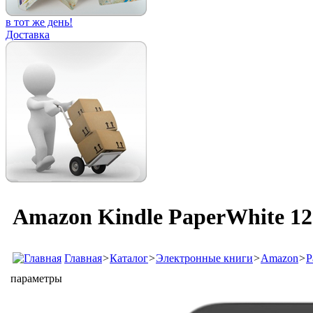
в тот же день!
Доставка
Amazon Kindle PaperWhite 12
Главная
>
Каталог
>
Электронные книги
>
Amazon
>
P
параметры