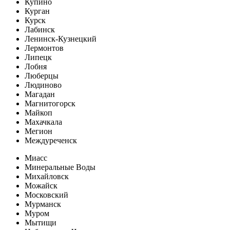
Купино
Курган
Курск
Лабинск
Ленинск-Кузнецкий
Лермонтов
Липецк
Лобня
Люберцы
Людиново
Магадан
Магнитогорск
Майкоп
Махачкала
Мегион
Междуреченск
Миасс
Минеральные Воды
Михайловск
Можайск
Московский
Мурманск
Муром
Мытищи