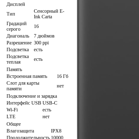
Дисплей
Сенсорный E-
Тип
Ink Carta
Градаций
16
серого
Диагональ
7 дюймов
Разрешение
300 ppi
Подсветка
есть
Подсветка
есть
теплая
Память
Встроенная память
16 Гб
Слот для карты
нет
памяти
Подключение и зарядка
Интерфейс USB
USB-C
Wi-Fi
есть
LTE
нет
Общее
Влагозащита
IPX8
Продолжительность
10000