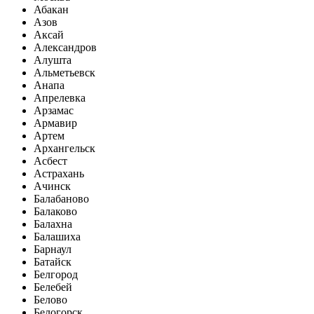
Абакан
Азов
Аксай
Александров
Алушта
Альметьевск
Анапа
Апрелевка
Арзамас
Армавир
Артем
Архангельск
Асбест
Астрахань
Ачинск
Балабаново
Балаково
Балахна
Балашиха
Барнаул
Батайск
Белгород
Белебей
Белово
Белогорск