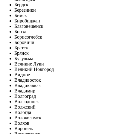
Бердск
Березники
Бийск
Биробиджан
Благовещенск
Борзя
Борисоглебск
Боровичи
Братск
Брянск
Бугульма
Великие Луки
Великий Новгород
Видное
Владивосток
Владикавказ
Владимир
Волгоград
Волгодонск
Волжский
Вологда
Волоколамск
Волхов
Воронеж
Воскресенск