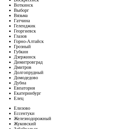
Воткинск
Выборг
Вязьма
Гатчина
Геленджик
Георгиевск
Глазов
Горно-Алтайск
Грозный
Губкин
Дзержинск
Димитровград
Дмитров
Долгопрудный
Домодедово
Дубна
Евпатория
Екатеринбург
Елец
Елизово
Ессентуки
Железнодорожный
Жуковский
Забайкальск