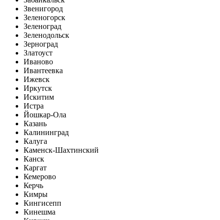
Звенигород
Зеленогорск
Зеленоград
Зеленодольск
Зерноград
Златоуст
Иваново
Ивантеевка
Ижевск
Иркутск
Искитим
Истра
Йошкар-Ола
Казань
Калининград
Калуга
Каменск-Шахтинский
Канск
Каргат
Кемерово
Керчь
Кимры
Кингисепп
Кинешма