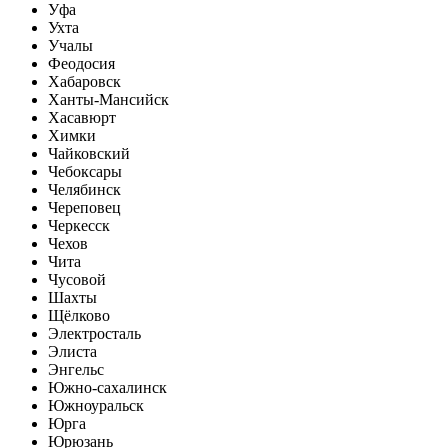
Уфа
Ухта
Учалы
Феодосия
Хабаровск
Ханты-Мансийск
Хасавюрт
Химки
Чайковский
Чебоксары
Челябинск
Череповец
Черкесск
Чехов
Чита
Чусовой
Шахты
Щёлково
Электросталь
Элиста
Энгельс
Южно-сахалинск
Южноуральск
Юрга
Юрюзань