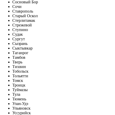
Сосновый Бор
Сочи
Ставрополь
Старый Оскол
Стерлитамак
Стрежевой
Ступино
Судак
Сургут
Сызрань
Сыктывкар
Таганрог
Тамбов
Тверь
Тихвин
Тобольск
Тольятти
Томск
Троицк
Туймазы
Тула
Тюмень
Улан-Удэ
Ульяновск
Уссурийск