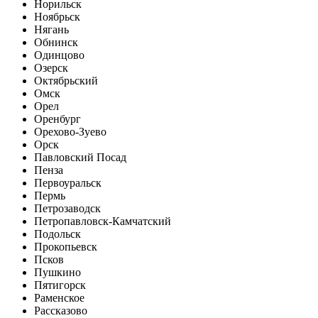
Норильск
Ноябрьск
Нягань
Обнинск
Одинцово
Озерск
Октябрьский
Омск
Орел
Оренбург
Орехово-Зуево
Орск
Павловский Посад
Пенза
Первоуральск
Пермь
Петрозаводск
Петропавловск-Камчатский
Подольск
Прокопьевск
Псков
Пушкино
Пятигорск
Раменское
Рассказово