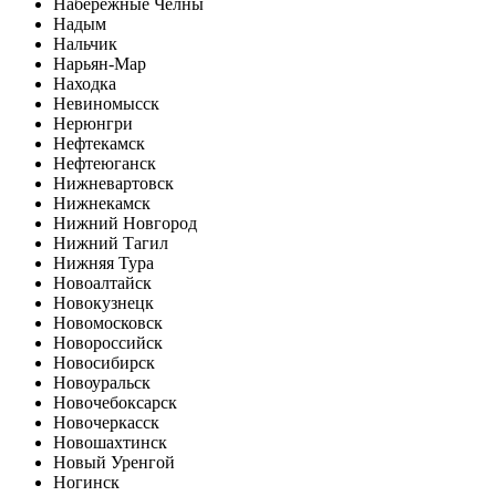
Набережные Челны
Надым
Нальчик
Нарьян-Мар
Находка
Невиномысск
Нерюнгри
Нефтекамск
Нефтеюганск
Нижневартовск
Нижнекамск
Нижний Новгород
Нижний Тагил
Нижняя Тура
Новоалтайск
Новокузнецк
Новомосковск
Новороссийск
Новосибирск
Новоуральск
Новочебоксарск
Новочеркасск
Новошахтинск
Новый Уренгой
Ногинск