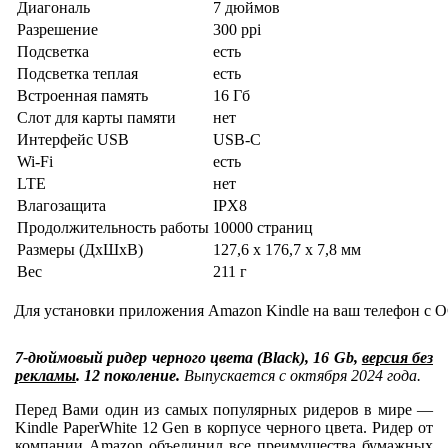
Диагональ
7 дюймов
Разрешение
300 ppi
Подсветка
есть
Подсветка теплая
есть
Встроенная память
16 Гб
Слот для карты памяти
нет
Интерфейс USB
USB-C
Wi-Fi
есть
LTE
нет
Влагозащита
IPX8
Продолжительность работы
10000 страниц
Размеры (ДхШхВ)
127,6 x 176,7 x 7,8 мм
Вес
211 г
Для установки приложения Amazon Kindle на ваш телефон с О
7-дюймовый ридер черного цвета (Black), 16 Gb,
версия без
рекламы
. 12 поколение.
Выпускается с октября 2024 года.
Перед Вами один из самых популярных ридеров в мире —
Kindle PaperWhite 12 Gen в корпусе черного цвета. Ридер от
компании Amazon объединил все преимущества бумажных