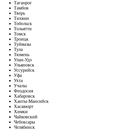
Таганрог
Тамбов
Тверь
Тихвин
Тобольск
Тольятти
Томск
Троицк
Туймазы
Тула
Тюмень
Улан-Удэ
Ульяновск
Уссурийск
Уфа
Ухта
Учалы
Феодосия
Хабаровск
Ханты-Мансийск
Хасавюрт
Химки
Чайковский
Чебоксары
Челябинск