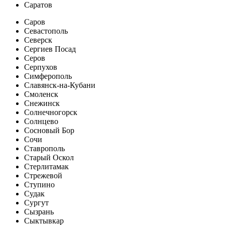
Саратов
Саров
Севастополь
Северск
Сергиев Посад
Серов
Серпухов
Симферополь
Славянск-на-Кубани
Смоленск
Снежинск
Солнечногорск
Солнцево
Сосновый Бор
Сочи
Ставрополь
Старый Оскол
Стерлитамак
Стрежевой
Ступино
Судак
Сургут
Сызрань
Сыктывкар