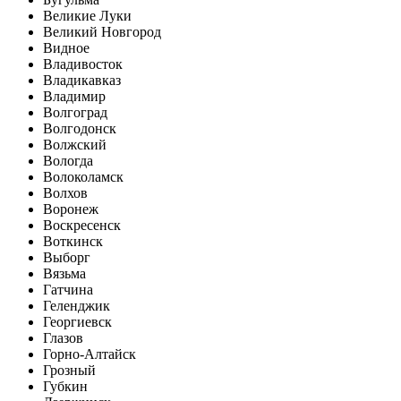
Великие Луки
Великий Новгород
Видное
Владивосток
Владикавказ
Владимир
Волгоград
Волгодонск
Волжский
Вологда
Волоколамск
Волхов
Воронеж
Воскресенск
Воткинск
Выборг
Вязьма
Гатчина
Геленджик
Георгиевск
Глазов
Горно-Алтайск
Грозный
Губкин