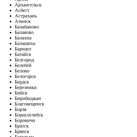
Архангельск
Асбест
Астрахань
Ачинск
Балабаново
Балаково
Балахна
Балашиха
Барнаул
Батайск
Белгород
Белебей
Белово
Белогорск
Бердск
Березники
Бийск
Биробиджан
Благовещенск
Борзя
Борисоглебск
Боровичи
Братск
Брянск
Бугульма