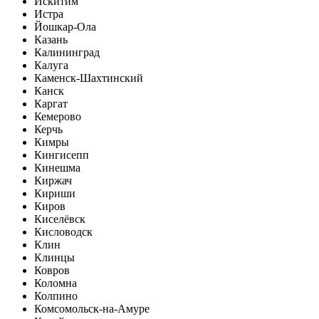
Искитим
Истра
Йошкар-Ола
Казань
Калининград
Калуга
Каменск-Шахтинский
Канск
Каргат
Кемерово
Керчь
Кимры
Кингисепп
Кинешма
Киржач
Кириши
Киров
Киселёвск
Кисловодск
Клин
Клинцы
Ковров
Коломна
Колпино
Комсомольск-на-Амуре