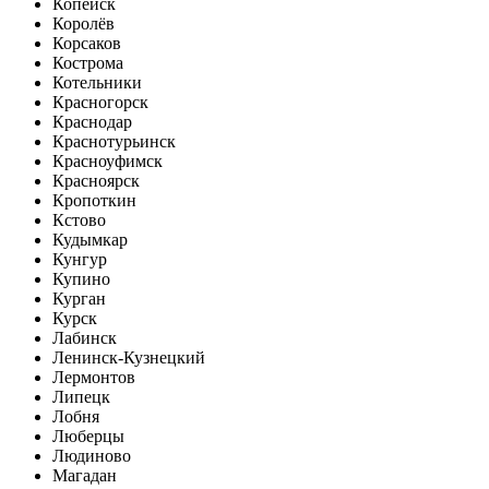
Копейск
Королёв
Корсаков
Кострома
Котельники
Красногорск
Краснодар
Краснотурьинск
Красноуфимск
Красноярск
Кропоткин
Кстово
Кудымкар
Кунгур
Купино
Курган
Курск
Лабинск
Ленинск-Кузнецкий
Лермонтов
Липецк
Лобня
Люберцы
Людиново
Магадан