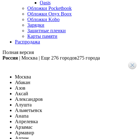
Oasis
Обложки Pocketbook
Обложки Onyx Boox
Обложки Kobo
Зарядки
Защитные пленки
Карты памяти
Распродажа
Полная версия
Россия
|
Москва
|
Еще
276 городов
275 города
Москва
Абакан
Азов
Аксай
Александров
Алушта
Альметьевск
Анапа
Апрелевка
Арзамас
Армавир
Артем