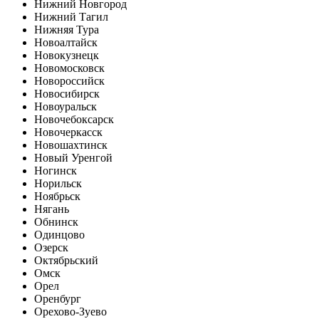
Нижний Новгород
Нижний Тагил
Нижняя Тура
Новоалтайск
Новокузнецк
Новомосковск
Новороссийск
Новосибирск
Новоуральск
Новочебоксарск
Новочеркасск
Новошахтинск
Новый Уренгой
Ногинск
Норильск
Ноябрьск
Нягань
Обнинск
Одинцово
Озерск
Октябрьский
Омск
Орел
Оренбург
Орехово-Зуево