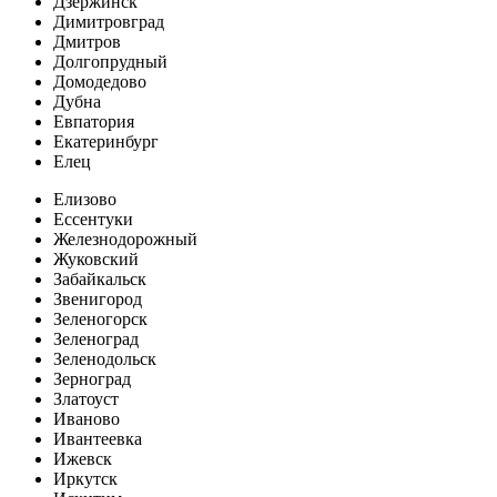
Дзержинск
Димитровград
Дмитров
Долгопрудный
Домодедово
Дубна
Евпатория
Екатеринбург
Елец
Елизово
Ессентуки
Железнодорожный
Жуковский
Забайкальск
Звенигород
Зеленогорск
Зеленоград
Зеленодольск
Зерноград
Златоуст
Иваново
Ивантеевка
Ижевск
Иркутск