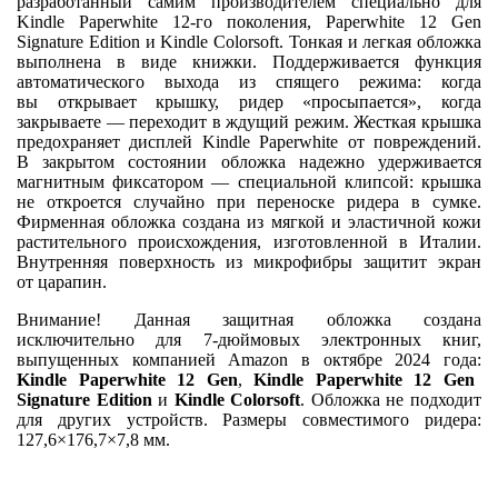
разработанный самим производителем специально для
Kindle Paperwhite 12-го поколения, Paperwhite 12 Gen
Signature Edition и Kindle Colorsoft. Тонкая и легкая обложка
выполнена в виде книжки. Поддерживается функция
автоматического выхода из спящего режима: когда
вы открывает крышку, ридер «просыпается», когда
закрываете — переходит в ждущий режим. Жесткая крышка
предохраняет дисплей Kindle Paperwhite от повреждений.
В закрытом состоянии обложка надежно удерживается
магнитным фиксатором — специальной клипсой: крышка
не откроется случайно при переноске ридера в сумке.
Фирменная обложка создана из мягкой и эластичной кожи
растительного происхождения, изготовленной в Италии.
Внутренняя поверхность из микрофибры защитит экран
от царапин.
Внимание! Данная защитная обложка создана
исключительно для 7-дюймовых электронных книг,
выпущенных компанией Amazon в октябре 2024 года:
Kindle Paperwhite 12 Gen
,
Kindle Paperwhite 12 Gen
Signature Edition
и
Kindle Colorsoft
. Обложка не подходит
для других устройств. Размеры совместимого ридера:
127,6×176,7×7,8 мм.