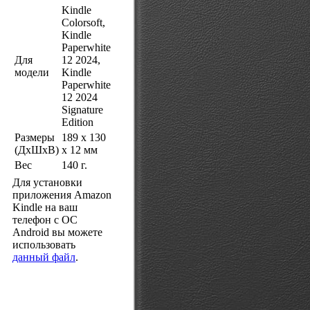
Kindle
Colorsoft,
Kindle
Paperwhite
Для
12 2024,
модели
Kindle
Paperwhite
12 2024
Signature
Edition
Размеры
189 x 130
(ДхШхВ)
x 12 мм
Вес
140 г.
Для установки
приложения Amazon
Kindle на ваш
телефон с ОС
Android вы можете
использовать
данный файл
.