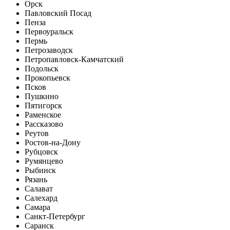
Орск
Павловский Посад
Пенза
Первоуральск
Пермь
Петрозаводск
Петропавловск-Камчатский
Подольск
Прокопьевск
Псков
Пушкино
Пятигорск
Раменское
Рассказово
Реутов
Ростов-на-Дону
Рубцовск
Румянцево
Рыбинск
Рязань
Салават
Салехард
Самара
Санкт-Петербург
Саранск