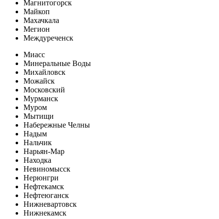
Магнитогорск
Майкоп
Махачкала
Мегион
Междуреченск
Миасс
Минеральные Воды
Михайловск
Можайск
Московский
Мурманск
Муром
Мытищи
Набережные Челны
Надым
Нальчик
Нарьян-Мар
Находка
Невиномысск
Нерюнгри
Нефтекамск
Нефтеюганск
Нижневартовск
Нижнекамск