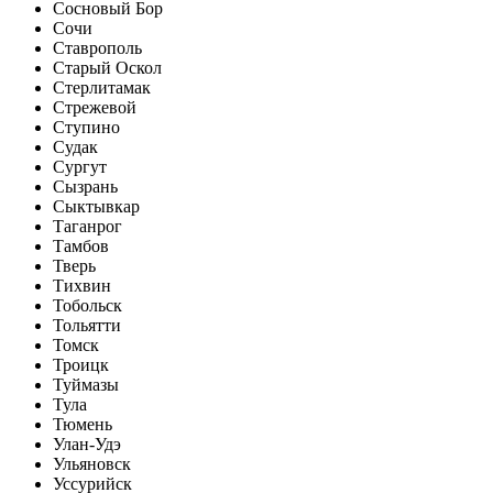
Сосновый Бор
Сочи
Ставрополь
Старый Оскол
Стерлитамак
Стрежевой
Ступино
Судак
Сургут
Сызрань
Сыктывкар
Таганрог
Тамбов
Тверь
Тихвин
Тобольск
Тольятти
Томск
Троицк
Туймазы
Тула
Тюмень
Улан-Удэ
Ульяновск
Уссурийск