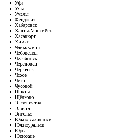
Уфа
Ухта
Учалы
Феодосия
Хабаровск
Ханты-Мансийск
Хасавюрт
Химки
Чайковский
Чебоксары
Челябинск
Череповец
Черкесск
Чехов
Чита
Чусовой
Шахты
Щёлково
Электросталь
Элиста
Энгельс
Южно-сахалинск
Южноуральск
Юрга
Юрюзань