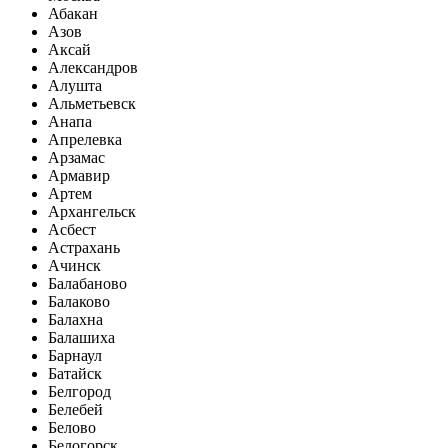
Абакан
Азов
Аксай
Александров
Алушта
Альметьевск
Анапа
Апрелевка
Арзамас
Армавир
Артем
Архангельск
Асбест
Астрахань
Ачинск
Балабаново
Балаково
Балахна
Балашиха
Барнаул
Батайск
Белгород
Белебей
Белово
Белогорск