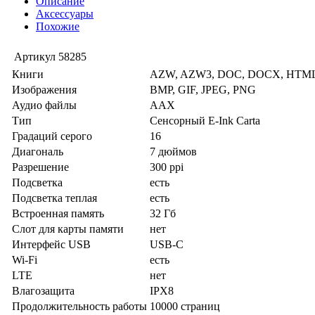
Описание
Аксессуары
Похожие
Артикул
58285
Книги
AZW, AZW3, DOC, DOCX, HTML
Изображения
BMP, GIF, JPEG, PNG
Аудио файлы
AAX
Тип
Сенсорный E-Ink Carta
Градаций серого
16
Диагональ
7 дюймов
Разрешение
300 ppi
Подсветка
есть
Подсветка теплая
есть
Встроенная память
32 Гб
Слот для карты памяти
нет
Интерфейс USB
USB-C
Wi-Fi
есть
LTE
нет
Влагозащита
IPX8
Продолжительность работы
10000 страниц