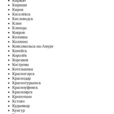
Киржач
Кириши
Киров
Киселёвск
Кисловодск
Клин
Клинцы
Ковров
Коломна
Колпино
Комсомольск-на-Амуре
Копейск
Королёв
Корсаков
Кострома
Котельники
Красногорск
Краснодар
Краснотурьинск
Красноуфимск
Красноярск
Кропоткин
Кстово
Кудымкар
Кунгур