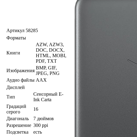
Артикул
58285
Форматы
AZW, AZW3,
DOC, DOCX,
Книги
HTML, MOBI,
PDF, TXT
BMP, GIF,
Изображения
JPEG, PNG
Аудио файлы
AAX
Дисплей
Сенсорный E-
Тип
Ink Carta
Градаций
16
серого
Диагональ
7 дюймов
Разрешение
300 ppi
Подсветка
есть