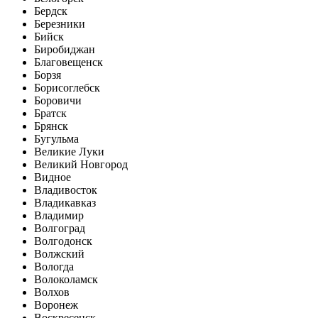
Бердск
Березники
Бийск
Биробиджан
Благовещенск
Борзя
Борисоглебск
Боровичи
Братск
Брянск
Бугульма
Великие Луки
Великий Новгород
Видное
Владивосток
Владикавказ
Владимир
Волгоград
Волгодонск
Волжский
Вологда
Волоколамск
Волхов
Воронеж
Воскресенск