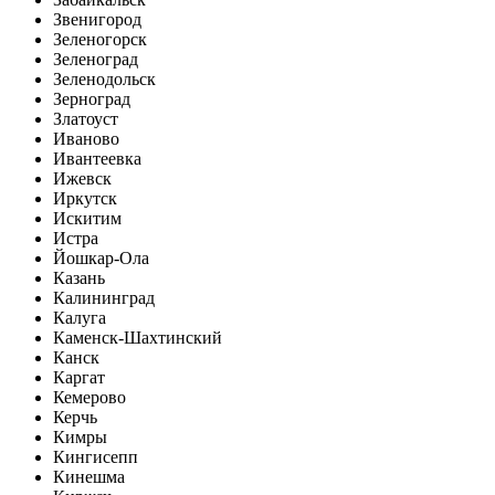
Звенигород
Зеленогорск
Зеленоград
Зеленодольск
Зерноград
Златоуст
Иваново
Ивантеевка
Ижевск
Иркутск
Искитим
Истра
Йошкар-Ола
Казань
Калининград
Калуга
Каменск-Шахтинский
Канск
Каргат
Кемерово
Керчь
Кимры
Кингисепп
Кинешма