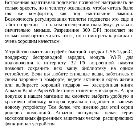
Встроенная адаптивная подсветка позволяет настраивать не
только яркость, но и теплоту освещения, чтобы читать было
так же комфортно, как под настольной лампой.
Возможность регулирования теплоты подсветки это еще и
забота о зрении — с таким освещением глаза будут уставать
значительно меньше. Разрешение 300 DPI позволяет не
только комфортно читать текст, но и смотреть картинки с
очень хорошим качеством.
Устройство имеет интерфейс быстрой зарядки USB Type-C,
поддержку беспроводной зарядки, модуль Wi-Fi для
подключения к интернету. 32 Гб встроенной памяти
позволят сохранить всю вашу библиотеку на одном
устройстве. Если вы любите стильные вещи, заботитесь о
своем здоровье и комфорте, ведете активный образ жизни
или выбираете хороший подарок — электронная книга
Amazon Kindle PaperWhite станет отличным выбором. А при
покупке в нашем магазине вы сможете выбрать удобную и
красивую обложку, которая идеально подойдет к вашему
новому устройству. Тем более, что именно для этой серии
ридеров компанией Amazon выпущена целая серия
эксклюзивных фирменных защитных чехлов, расширяющих
функционал устройства.