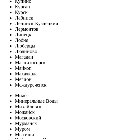
Купино
Курган
Курск
Лабинск
Ленинск-Кузнецкий
Лермонтов
Липецк
Лобня
Люберцы
Людиново
Магадан
Магнитогорск
Майкоп
Махачкала
Мегион
Междуреченск
Миасс
Минеральные Воды
Михайловск
Можайск
Московский
Мурманск
Муром
Мытищи