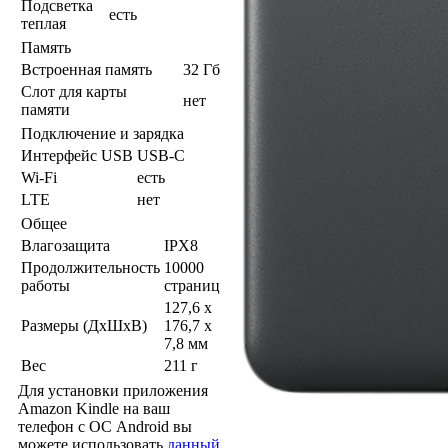
Подсветка
есть
теплая
Память
Встроенная память
32 Гб
Слот для карты
нет
памяти
Подключение и зарядка
Интерфейс USB
USB-C
Wi-Fi
есть
LTE
нет
Общее
Влагозащита
IPX8
Продолжительность
10000
работы
страниц
127,6 x
Размеры (ДхШхВ)
176,7 x
7,8 мм
Вес
211 г
Для установки приложения
Amazon Kindle на ваш
телефон с ОС Android вы
можете использовать
данный