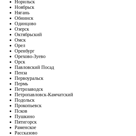
Норильск
Ноябрьск
Нягань
Обнинск
Одинцово
Озерск
Октябрьский
Омск
Орел
Оренбург
Орехово-Зуево
Орск
Павловский Посад
Пенза
Первоуральск
Пермь
Петрозаводск
Петропавловск-Камчатский
Подольск
Прокопьевск
Псков
Пушкино
Пятигорск
Раменское
Рассказово