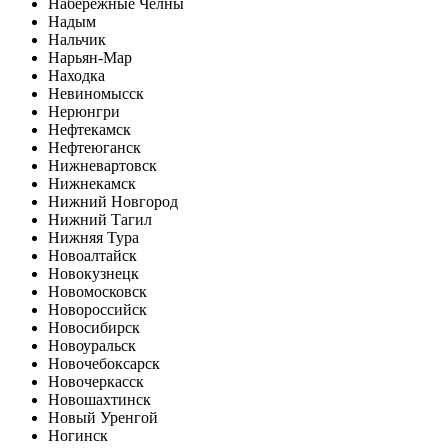
Набережные Челны
Надым
Нальчик
Нарьян-Мар
Находка
Невиномысск
Нерюнгри
Нефтекамск
Нефтеюганск
Нижневартовск
Нижнекамск
Нижний Новгород
Нижний Тагил
Нижняя Тура
Новоалтайск
Новокузнецк
Новомосковск
Новороссийск
Новосибирск
Новоуральск
Новочебоксарск
Новочеркасск
Новошахтинск
Новый Уренгой
Ногинск