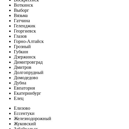
Воткинск
Выборг
Вязьма
Гатчина
Геленджик
Георгиевск
Глазов
Горно-Алтайск
Грозный
Губкин
Дзержинск
Димитровград
Дмитров
Долгопрудный
Домодедово
Дубна
Евпатория
Екатеринбург
Елец
Елизово
Ессентуки
Железнодорожный
Жуковский
Забайкальск