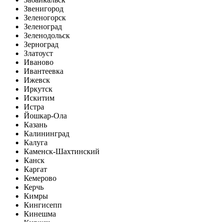
Звенигород
Зеленогорск
Зеленоград
Зеленодольск
Зерноград
Златоуст
Иваново
Ивантеевка
Ижевск
Иркутск
Искитим
Истра
Йошкар-Ола
Казань
Калининград
Калуга
Каменск-Шахтинский
Канск
Каргат
Кемерово
Керчь
Кимры
Кингисепп
Кинешма