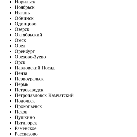
Норильск
Ноябрьск
Нягань
Обнинск
Одинцово
Озерск
Октябрьский
Омск
Орел
Оренбург
Орехово-Зуево
Орск
Павловский Посад
Пенза
Первоуральск
Пермь
Петрозаводск
Петропавловск-Камчатский
Подольск
Прокопьевск
Псков
Пушкино
Пятигорск
Раменское
Рассказово