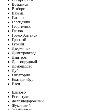
Воткинск
Выборг
Вязьма
Гатчина
Геленджик
Георгиевск
Глазов
Горно-Алтайск
Грозный
Губкин
Дзержинск
Димитровград
Дмитров
Долгопрудный
Домодедово
Дубна
Евпатория
Екатеринбург
Елец
Елизово
Ессентуки
Железнодорожный
Жуковский
Забайкальск