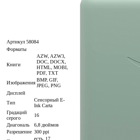
Артикул
58084
Форматы
AZW, AZW3,
DOC, DOCX,
Книги
HTML, MOBI,
PDF, TXT
BMP, GIF,
Изображения
JPEG, PNG
Дисплей
Сенсорный E-
Тип
Ink Carta
Градаций
16
серого
Диагональ
6,8 дюймов
Разрешение
300 ppi
есть, 17