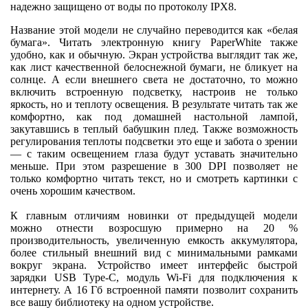
надежно защищено от воды по протоколу IPХ8.
Название этой модели не случайно переводится как «белая
бумага». Читать электронную книгу PaperWhite также
удобно, как и обычную. Экран устройства выглядит так же,
как лист качественной белоснежной бумаги, не бликует на
солнце. А если внешнего света не достаточно, то можно
включить встроенную подсветку, настроив не только
яркость, но и теплоту освещения. В результате читать так же
комфортно, как под домашней настольной лампой,
закутавшись в теплый бабушкин плед. Также возможность
регулирования теплоты подсветки это еще и забота о зрении
— с таким освещением глаза будут уставать значительно
меньше. При этом разрешение в 300 DPI позволяет не
только комфортно читать текст, но и смотреть картинки с
очень хорошим качеством.
К главным отличиям новинки от предыдущей модели
можно отнести возросшую примерно на 20 %
производительность, увеличенную емкость аккумулятора,
более стильный внешний вид с минимальными рамками
вокруг экрана. Устройство имеет интерфейс быстрой
зарядки USB Type-C, модуль Wi-Fi для подключения к
интернету. А 16 Гб встроенной памяти позволит сохранить
все вашу библиотеку на одном устройстве.