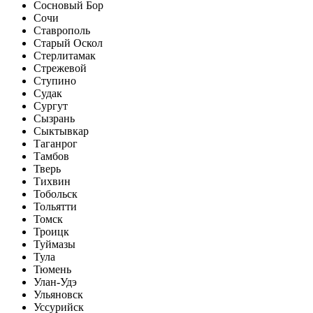
Сосновый Бор
Сочи
Ставрополь
Старый Оскол
Стерлитамак
Стрежевой
Ступино
Судак
Сургут
Сызрань
Сыктывкар
Таганрог
Тамбов
Тверь
Тихвин
Тобольск
Тольятти
Томск
Троицк
Туймазы
Тула
Тюмень
Улан-Удэ
Ульяновск
Уссурийск