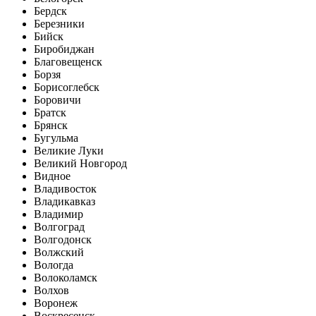
Бердск
Березники
Бийск
Биробиджан
Благовещенск
Борзя
Борисоглебск
Боровичи
Братск
Брянск
Бугульма
Великие Луки
Великий Новгород
Видное
Владивосток
Владикавказ
Владимир
Волгоград
Волгодонск
Волжский
Вологда
Волоколамск
Волхов
Воронеж
Воскресенск