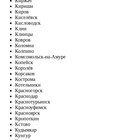
Киржач
Кириши
Киров
Киселёвск
Кисловодск
Клин
Клинцы
Ковров
Коломна
Колпино
Комсомольск-на-Амуре
Копейск
Королёв
Корсаков
Кострома
Котельники
Красногорск
Краснодар
Краснотурьинск
Красноуфимск
Красноярск
Кропоткин
Кстово
Кудымкар
Кунгур