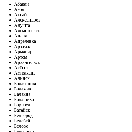
Абакан
Азов
Аксай
Александров
Алушта
Альметьевск
Анапа
Апрелевка
Арзамас
Армавир
Артем
Архангельск
Асбест
Астрахань
Ачинск
Балабаново
Балаково
Балахна
Балашиха
Барнаул
Батайск
Белгород
Белебей
Белово
Белогорск