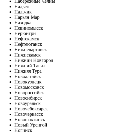
Набережные Челны
Надым
Нальчик
Нарьян-Мар
Находка
Невиномысск
Нерюнгри
Нефтекамск
Нефтеюганск
Нижневартовск
Нижнекамск
Нижний Новгород
Нижний Тагил
Нижняя Тура
Новоалтайск
Новокузнецк
Новомосковск
Новороссийск
Новосибирск
Новоуральск
Новочебоксарск
Новочеркасск
Новошахтинск
Новый Уренгой
Ногинск