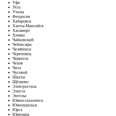
Уфа
Ухта
Учалы
Феодосия
Хабаровск
Ханты-Мансийск
Хасавюрт
Химки
Чайковский
Чебоксары
Челябинск
Череповец
Черкесск
Чехов
Чита
Чусовой
Шахты
Щёлково
Электросталь
Элиста
Энгельс
Южно-сахалинск
Южноуральск
Юрга
Юрюзань