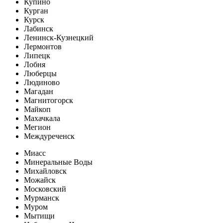
Купино
Курган
Курск
Лабинск
Ленинск-Кузнецкий
Лермонтов
Липецк
Лобня
Люберцы
Людиново
Магадан
Магнитогорск
Майкоп
Махачкала
Мегион
Междуреченск
Миасс
Минеральные Воды
Михайловск
Можайск
Московский
Мурманск
Муром
Мытищи