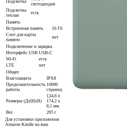
Подсветка
светодиодов
Подсветка
есть
теплая
Память
Встроенная память
16 Гб
Слот для карты
нет
памяти
Подключение и зарядка
Интерфейс USB
USB-C
Wi-Fi
есть
LTE
нет
Общее
Влагозащита
IPX8
Продолжительность
10000
работы
страниц
124,6 x
Размеры (ДхШхВ)
174,2 x
8,1 мм
Вес
205 г
Для установки приложения
Amazon Kindle на ваш