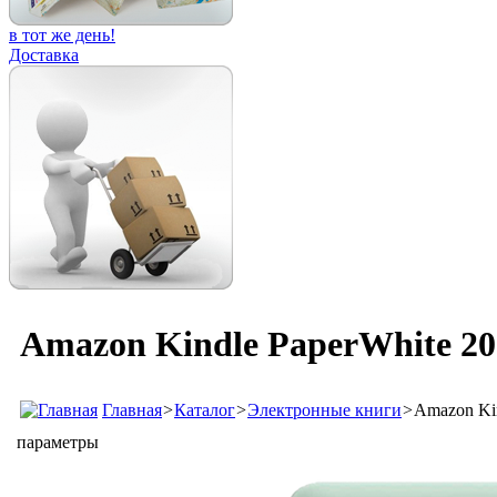
в тот же день!
Доставка
Amazon Kindle PaperWhite 20
Главная
>
Каталог
>
Электронные книги
>
Amazon Kin
параметры