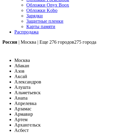
Обложки Onyx Boox
Обложки Kobo
Зарядки
Защитные пленки
Карты памяти
Распродажа
Россия
|
Москва
|
Еще
276 городов
275 города
Москва
Абакан
Азов
Аксай
Александров
Алушта
Альметьевск
Анапа
Апрелевка
Арзамас
Армавир
Артем
Архангельск
Асбест