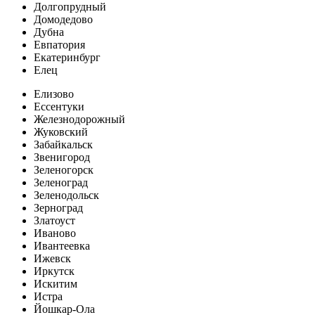
Долгопрудный
Домодедово
Дубна
Евпатория
Екатеринбург
Елец
Елизово
Ессентуки
Железнодорожный
Жуковский
Забайкальск
Звенигород
Зеленогорск
Зеленоград
Зеленодольск
Зерноград
Златоуст
Иваново
Ивантеевка
Ижевск
Иркутск
Искитим
Истра
Йошкар-Ола