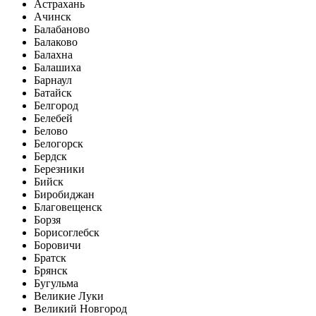
Астрахань
Ачинск
Балабаново
Балаково
Балахна
Балашиха
Барнаул
Батайск
Белгород
Белебей
Белово
Белогорск
Бердск
Березники
Бийск
Биробиджан
Благовещенск
Борзя
Борисоглебск
Боровичи
Братск
Брянск
Бугульма
Великие Луки
Великий Новгород