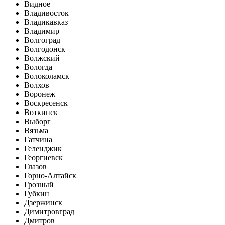
Видное
Владивосток
Владикавказ
Владимир
Волгоград
Волгодонск
Волжский
Вологда
Волоколамск
Волхов
Воронеж
Воскресенск
Воткинск
Выборг
Вязьма
Гатчина
Геленджик
Георгиевск
Глазов
Горно-Алтайск
Грозный
Губкин
Дзержинск
Димитровград
Дмитров