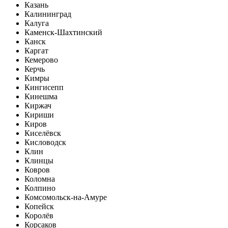
Казань
Калининград
Калуга
Каменск-Шахтинский
Канск
Каргат
Кемерово
Керчь
Кимры
Кингисепп
Кинешма
Киржач
Кириши
Киров
Киселёвск
Кисловодск
Клин
Клинцы
Ковров
Коломна
Колпино
Комсомольск-на-Амуре
Копейск
Королёв
Корсаков