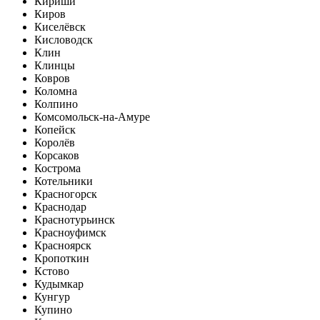
Кириши
Киров
Киселёвск
Кисловодск
Клин
Клинцы
Ковров
Коломна
Колпино
Комсомольск-на-Амуре
Копейск
Королёв
Корсаков
Кострома
Котельники
Красногорск
Краснодар
Краснотурьинск
Красноуфимск
Красноярск
Кропоткин
Кстово
Кудымкар
Кунгур
Купино