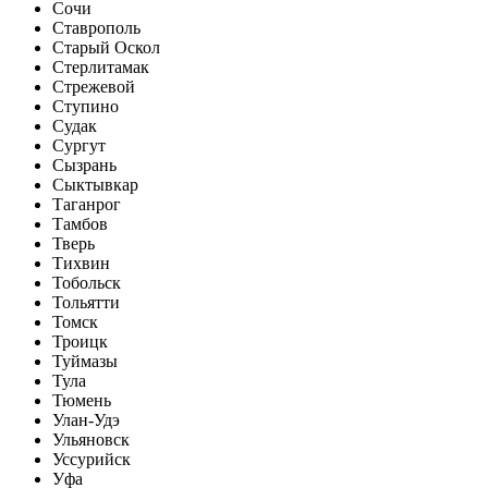
Сочи
Ставрополь
Старый Оскол
Стерлитамак
Стрежевой
Ступино
Судак
Сургут
Сызрань
Сыктывкар
Таганрог
Тамбов
Тверь
Тихвин
Тобольск
Тольятти
Томск
Троицк
Туймазы
Тула
Тюмень
Улан-Удэ
Ульяновск
Уссурийск
Уфа