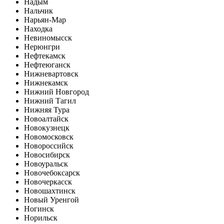
Надым
Нальчик
Нарьян-Мар
Находка
Невиномысск
Нерюнгри
Нефтекамск
Нефтеюганск
Нижневартовск
Нижнекамск
Нижний Новгород
Нижний Тагил
Нижняя Тура
Новоалтайск
Новокузнецк
Новомосковск
Новороссийск
Новосибирск
Новоуральск
Новочебоксарск
Новочеркасск
Новошахтинск
Новый Уренгой
Ногинск
Норильск