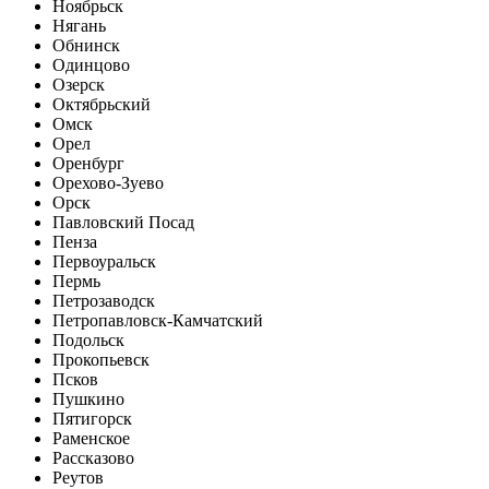
Ноябрьск
Нягань
Обнинск
Одинцово
Озерск
Октябрьский
Омск
Орел
Оренбург
Орехово-Зуево
Орск
Павловский Посад
Пенза
Первоуральск
Пермь
Петрозаводск
Петропавловск-Камчатский
Подольск
Прокопьевск
Псков
Пушкино
Пятигорск
Раменское
Рассказово
Реутов