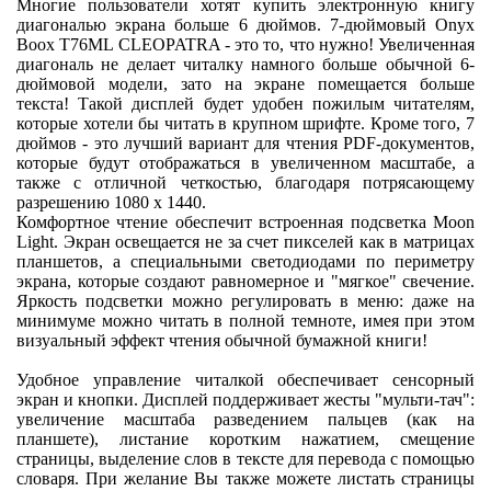
Многие пользователи хотят купить электронную книгу
диагональю экрана больше 6 дюймов. 7-дюймовый Onyx
Boox T76ML CLEOPATRA - это то, что нужно! Увеличенная
диагональ не делает читалку намного больше обычной 6-
дюймовой модели, зато на экране помещается больше
текста! Такой дисплей будет удобен пожилым читателям,
которые хотели бы читать в крупном шрифте. Кроме того, 7
дюймов - это лучший вариант для чтения PDF-документов,
которые будут отображаться в увеличенном масштабе, а
также с отличной четкостью, благодаря потрясающему
разрешению 1080 x 1440.
Комфортное чтение обеспечит встроенная подсветка Moon
Light. Экран освещается не за счет пикселей как в матрицах
планшетов, а специальными светодиодами по периметру
экрана, которые создают равномерное и "мягкое" свечение.
Яркость подсветки можно регулировать в меню: даже на
минимуме можно читать в полной темноте, имея при этом
визуальный эффект чтения обычной бумажной книги!
Удобное управление читалкой обеспечивает сенсорный
экран и кнопки. Дисплей поддерживает жесты "мульти-тач":
увеличение масштаба разведением пальцев (как на
планшете), листание коротким нажатием, смещение
страницы, выделение слов в тексте для перевода с помощью
словаря. При желание Вы также можете листать страницы