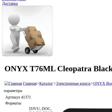
Доставка
ONYX T76ML Cleopatra Blac
Главная
>
Каталог
>
Электронные книги
>
ONYX Bo
параметры
Артикул
41371
Форматы
DJVU, DOC,