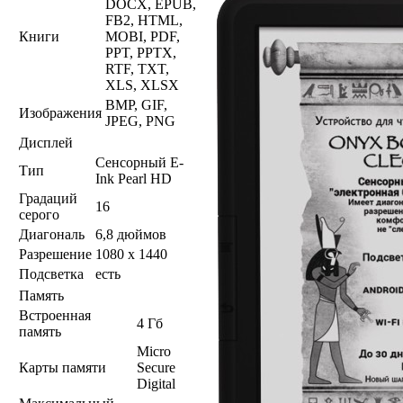
DOCX, EPUB,
FB2, HTML,
Книги
MOBI, PDF,
PPT, PPTX,
RTF, TXT,
XLS, XLSX
BMP, GIF,
Изображения
JPEG, PNG
Дисплей
Сенсорный E-
Тип
Ink Pearl HD
Градаций
16
серого
Диагональ
6,8 дюймов
Разрешение
1080 x 1440
Подсветка
есть
Память
Встроенная
4 Гб
память
Micro
Карты памяти
Secure
Digital