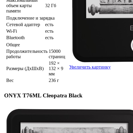
Максимальный
объем карты
32 Гб
памяти
Подключение и зарядка
Сетевой адаптер
есть
Wi-Fi
есть
Bluetooth
есть
Общее
Продолжительность
15000
работы
страниц
192 ×
Увеличить картинку
Размеры (ДхШхВ)
132 × 9
мм
Вес
236 г
ONYX T76ML Cleopatra Black