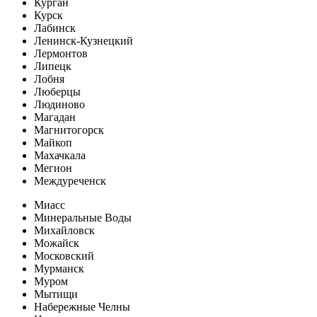
Курган
Курск
Лабинск
Ленинск-Кузнецкий
Лермонтов
Липецк
Лобня
Люберцы
Людиново
Магадан
Магнитогорск
Майкоп
Махачкала
Мегион
Междуреченск
Миасс
Минеральные Воды
Михайловск
Можайск
Московский
Мурманск
Муром
Мытищи
Набережные Челны