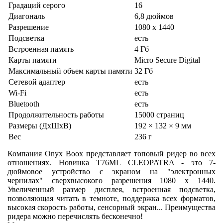
Градаций серого
16
Диагональ
6,8 дюймов
Разрешение
1080 x 1440
Подсветка
есть
Встроенная память
4 Гб
Карты памяти
Micro Secure Digital
Максимальный объем карты памяти
32 Гб
Сетевой адаптер
есть
Wi-Fi
есть
Bluetooth
есть
Продолжительность работы
15000 страниц
Размеры (ДхШхВ)
192 × 132 × 9 мм
Вес
236 г
Компания Onyx Boox представляет топовый ридер во всех
отношениях. Новинка T76ML CLEOPATRA - это 7-
дюймовое устройство с экраном на "электронных
чернилах" сверхвысокого разрешения 1080 x 1440.
Увеличенный размер дисплея, встроенная подсветка,
позволяющая читать в темноте, поддержка всех форматов,
высокая скорость работы, сенсорный экран... Преимущества
ридера можно перечислять бесконечно!