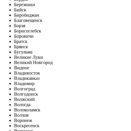
Березники
Бийск
Биробиджан
Благовещенск
Борзя
Борисоглебск
Боровичи
Братск
Брянск
Бугульма
Великие Луки
Великий Новгород
Видное
Владивосток
Владикавказ
Владимир
Волгоград
Волгодонск
Волжский
Вологда
Волоколамск
Волхов
Воронеж
Воскресенск
Воткинск