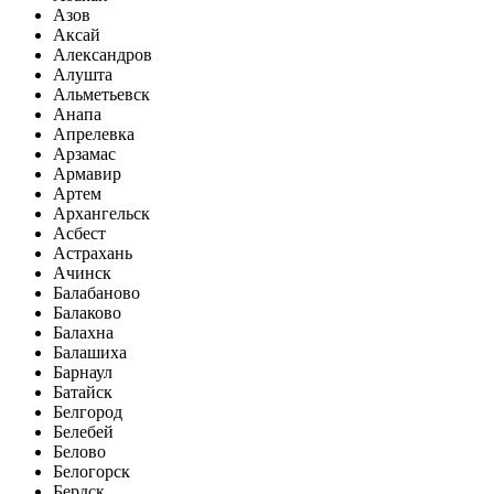
Азов
Аксай
Александров
Алушта
Альметьевск
Анапа
Апрелевка
Арзамас
Армавир
Артем
Архангельск
Асбест
Астрахань
Ачинск
Балабаново
Балаково
Балахна
Балашиха
Барнаул
Батайск
Белгород
Белебей
Белово
Белогорск
Бердск