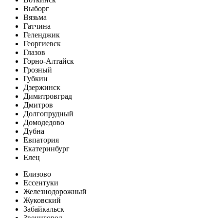
Выборг
Вязьма
Гатчина
Геленджик
Георгиевск
Глазов
Горно-Алтайск
Грозный
Губкин
Дзержинск
Димитровград
Дмитров
Долгопрудный
Домодедово
Дубна
Евпатория
Екатеринбург
Елец
Елизово
Ессентуки
Железнодорожный
Жуковский
Забайкальск
Звенигород