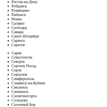
Ростов-на-Дону
Рубцовск
Румянцево
Рыбинск
Рязань
Салават
Салехард
Самара
Санкт-Петербург
Саранск
Саратов
Саров
Севастополь
Северск
Сергиев Посад
Серов
Серпухов
Симферополь
Славянск-на-Кубани
Смоленск
Снежинск
Солнечногорск
Солнцево
Сосновый Бор