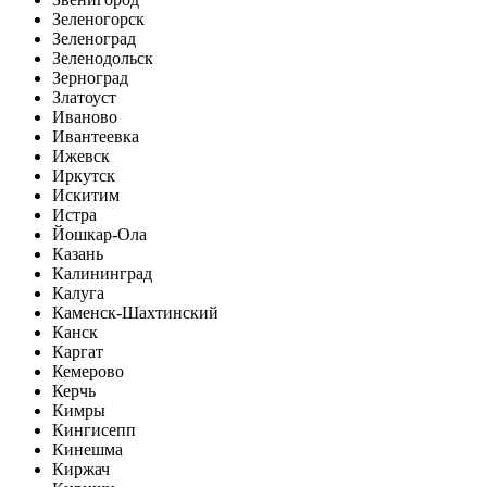
Зеленогорск
Зеленоград
Зеленодольск
Зерноград
Златоуст
Иваново
Ивантеевка
Ижевск
Иркутск
Искитим
Истра
Йошкар-Ола
Казань
Калининград
Калуга
Каменск-Шахтинский
Канск
Каргат
Кемерово
Керчь
Кимры
Кингисепп
Кинешма
Киржач