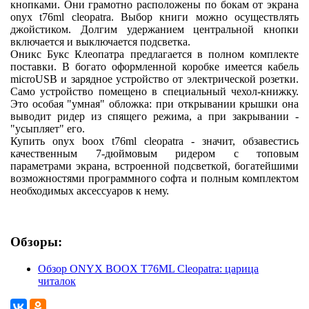
кнопками. Они грамотно расположены по бокам от экрана
onyx t76ml cleopatra. Выбор книги можно осуществлять
джойстиком. Долгим удержанием центральной кнопки
включается и выключается подсветка.
Оникс Букс Клеопатра предлагается в полном комплекте
поставки. В богато оформленной коробке имеется кабель
microUSB и зарядное устройство от электрической розетки.
Само устройство помещено в специальный чехол-книжку.
Это особая "умная" обложка: при открывании крышки она
выводит ридер из спящего режима, а при закрывании -
"усыпляет" его.
Купить onyx boox t76ml cleopatra - значит, обзавестись
качественным 7-дюймовым ридером с топовым
параметрами экрана, встроенной подсветкой, богатейшими
возможностями программного софта и полным комплектом
необходимых аксессуаров к нему.
Обзоры:
Обзор ONYX BOOX T76ML Cleopatra: царица
читалок