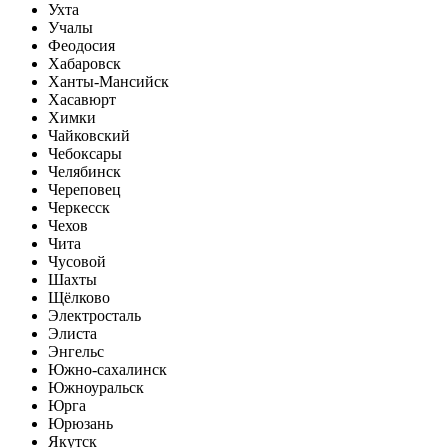
Ухта
Учалы
Феодосия
Хабаровск
Ханты-Мансийск
Хасавюрт
Химки
Чайковский
Чебоксары
Челябинск
Череповец
Черкесск
Чехов
Чита
Чусовой
Шахты
Щёлково
Электросталь
Элиста
Энгельс
Южно-сахалинск
Южноуральск
Юрга
Юрюзань
Якутск