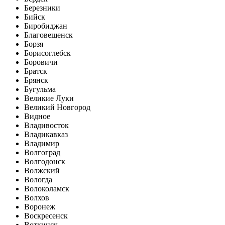
Березники
Бийск
Биробиджан
Благовещенск
Борзя
Борисоглебск
Боровичи
Братск
Брянск
Бугульма
Великие Луки
Великий Новгород
Видное
Владивосток
Владикавказ
Владимир
Волгоград
Волгодонск
Волжский
Вологда
Волоколамск
Волхов
Воронеж
Воскресенск
Воткинск