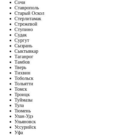
Сочи
Ставрополь
Старый Оскол
Стерлитамак
Стрежевой
Ступино
Судак
Сургут
Сызрань
Сыктывкар
Таганрог
Тамбов
Тверь
Тихвин
Тобольск
Тольятти
Томск
Троицк
Туймазы
Тула
Тюмень
Улан-Удэ
Ульяновск
Уссурийск
Уфа