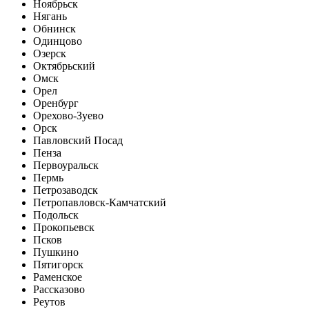
Ноябрьск
Нягань
Обнинск
Одинцово
Озерск
Октябрьский
Омск
Орел
Оренбург
Орехово-Зуево
Орск
Павловский Посад
Пенза
Первоуральск
Пермь
Петрозаводск
Петропавловск-Камчатский
Подольск
Прокопьевск
Псков
Пушкино
Пятигорск
Раменское
Рассказово
Реутов