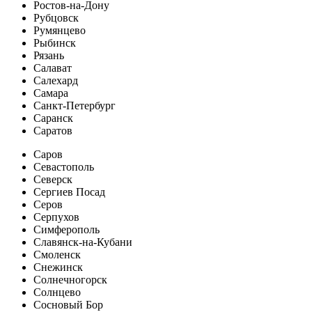
Ростов-на-Дону
Рубцовск
Румянцево
Рыбинск
Рязань
Салават
Салехард
Самара
Санкт-Петербург
Саранск
Саратов
Саров
Севастополь
Северск
Сергиев Посад
Серов
Серпухов
Симферополь
Славянск-на-Кубани
Смоленск
Снежинск
Солнечногорск
Солнцево
Сосновый Бор