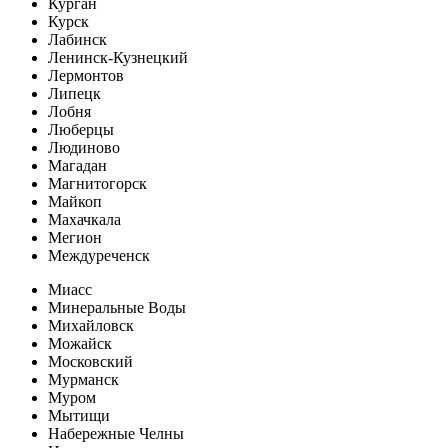
Курган
Курск
Лабинск
Ленинск-Кузнецкий
Лермонтов
Липецк
Лобня
Люберцы
Людиново
Магадан
Магнитогорск
Майкоп
Махачкала
Мегион
Междуреченск
Миасс
Минеральные Воды
Михайловск
Можайск
Московский
Мурманск
Муром
Мытищи
Набережные Челны