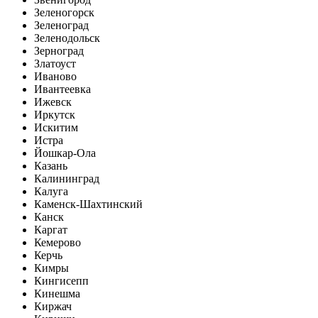
Зеленогорск
Зеленоград
Зеленодольск
Зерноград
Златоуст
Иваново
Ивантеевка
Ижевск
Иркутск
Искитим
Истра
Йошкар-Ола
Казань
Калининград
Калуга
Каменск-Шахтинский
Канск
Каргат
Кемерово
Керчь
Кимры
Кингисепп
Кинешма
Киржач