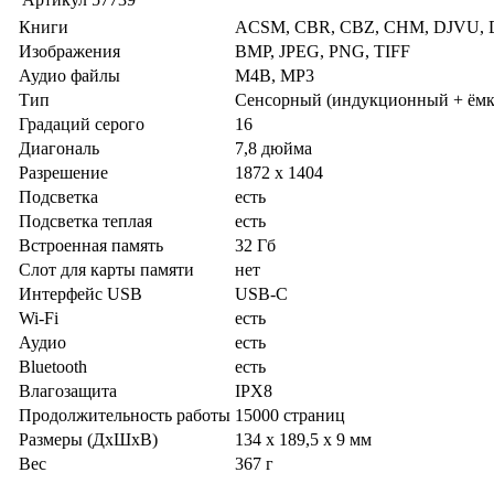
Книги
ACSM, CBR, CBZ, CHM, DJVU, D
Изображения
BMP, JPEG, PNG, TIFF
Аудио файлы
M4B, MP3
Тип
Сенсорный (индукционный + ёмкос
Градаций серого
16
Диагональ
7,8 дюйма
Разрешение
1872 х 1404
Подсветка
есть
Подсветка теплая
есть
Встроенная память
32 Гб
Слот для карты памяти
нет
Интерфейс USB
USB-C
Wi-Fi
есть
Аудио
есть
Bluetooth
есть
Влагозащита
IPX8
Продолжительность работы
15000 страниц
Размеры (ДхШхВ)
134 x 189,5 x 9 мм
Вес
367 г