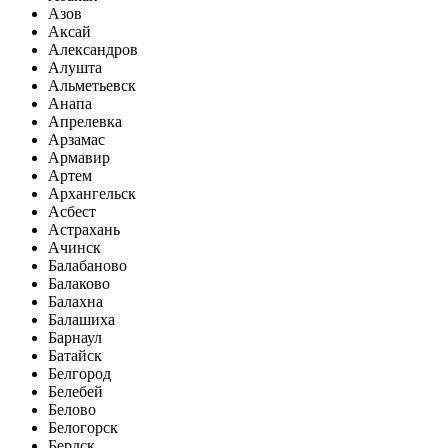
Азов
Аксай
Александров
Алушта
Альметьевск
Анапа
Апрелевка
Арзамас
Армавир
Артем
Архангельск
Асбест
Астрахань
Ачинск
Балабаново
Балаково
Балахна
Балашиха
Барнаул
Батайск
Белгород
Белебей
Белово
Белогорск
Бердск