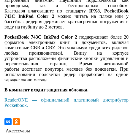
встроенный динамик. Наушники подключаются как
проводным, так и беспроводным способом.
Благодаря влагозащите по стандарту
IPX8
,
PocketBook
743С InkPad Color 2
можно читать на пляже или у
бассейна: ридер выдерживает краткосрочные погружения в
воду на глубину до 2 метров.
PocketBook 743С InkPad Color 2
поддерживает более 20
форматов электронных книг и документов, включая
комиксовые CBR и CBZ. Это максимум среди всех ридеров
любых производителей. Внизу на корпусе
устройства расположены физические кнопки управления и
перелистывания страниц. Время автономной
работы достигает полутора месяцев без подсветки. При
использовании подсветки ридер проработает на одной
зарядке около месяца.
В комплект входит защитная обложка.
ReaderONE — официальный платиновый дистрибутор
Pocketbook.
Аксессуары