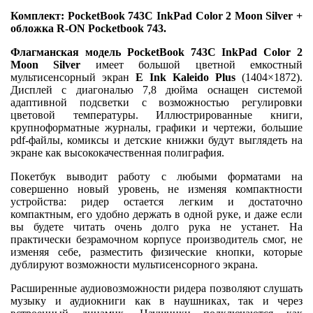
Комплект: PocketBook 743С InkPad Color 2 Moon Silver +
обложка R-ON Pocketbook 743.
Флагманская модель PocketBook 743С InkPad Color 2
Moon Silver
имеет большой цветной емкостный
мультисенсорный экран
E Ink Kaleido Plus
(1404×1872).
Дисплей с диагональю 7,8 дюйма оснащен системой
адаптивной подсветки с возможностью регулировки
цветовой температуры. Иллюстрированные книги,
крупноформатные журналы, графики и чертежи, большие
pdf-файлы, комиксы и детские книжки будут выглядеть на
экране как высококачественная полиграфия.
Покетбук выводит работу с любыми форматами на
совершенно новый уровень, не изменяя компактности
устройства: ридер остается легким и достаточно
компактным, его удобно держать в одной руке, и даже если
вы будете читать очень долго рука не устанет. На
практически безрамочном корпусе производитель смог, не
изменяя себе, разместить физические кнопки, которые
дублируют возможности мультисенсорного экрана.
Расширенные аудиовозможности ридера позволяют слушать
музыку и аудиокниги как в наушниках, так и через