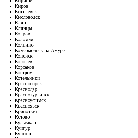
Кириши
Киров
Киселёвск
Кисловодск
Клин
Клинцы
Ковров
Коломна
Колпино
Комсомольск-на-Амуре
Копейск
Королёв
Корсаков
Кострома
Котельники
Красногорск
Краснодар
Краснотурьинск
Красноуфимск
Красноярск
Кропоткин
Кстово
Кудымкар
Кунгур
Купино