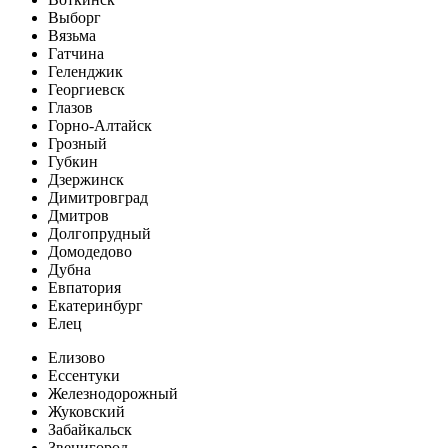
Выборг
Вязьма
Гатчина
Геленджик
Георгиевск
Глазов
Горно-Алтайск
Грозный
Губкин
Дзержинск
Димитровград
Дмитров
Долгопрудный
Домодедово
Дубна
Евпатория
Екатеринбург
Елец
Елизово
Ессентуки
Железнодорожный
Жуковский
Забайкальск
Звенигород