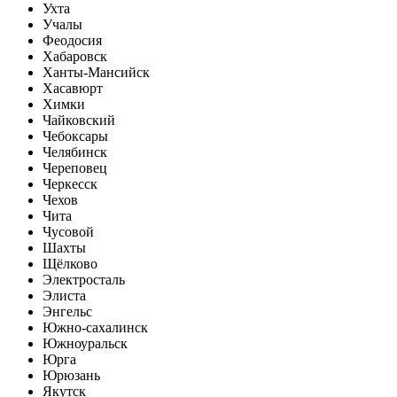
Ухта
Учалы
Феодосия
Хабаровск
Ханты-Мансийск
Хасавюрт
Химки
Чайковский
Чебоксары
Челябинск
Череповец
Черкесск
Чехов
Чита
Чусовой
Шахты
Щёлково
Электросталь
Элиста
Энгельс
Южно-сахалинск
Южноуральск
Юрга
Юрюзань
Якутск