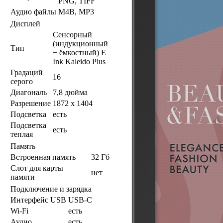
PNG, TIFF
Аудио файлы
M4B, MP3
Дисплей
Сенсорный
(индукционный
Тип
+ ёмкостный) E
Ink Kaleido Plus
Градаций
16
серого
Диагональ
7,8 дюйма
Разрешение
1872 х 1404
Подсветка
есть
Подсветка
есть
теплая
Память
Встроенная память
32 Гб
Слот для карты
нет
памяти
Подключение и зарядка
Интерфейс USB
USB-C
Wi-Fi
есть
Аудио
есть