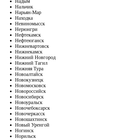
Надым
Нальчик
Нарьян-Мар
Находка
Невиномысск
Нерюнгри
Нефтекамск
Нефтеюганск
Нижневартовск
Нижнекамск
Нижний Новгород
Нижний Тагил
Нижняя Тура
Новоалтайск
Новокузнецк
Новомосковск
Новороссийск
Новосибирск
Новоуральск
Новочебоксарск
Новочеркасск
Новошахтинск
Новый Уренгой
Ногинск
Норильск