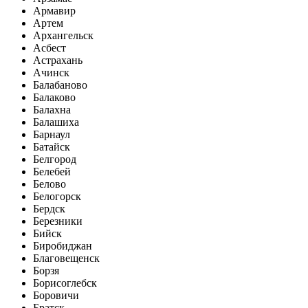
Армавир
Артем
Архангельск
Асбест
Астрахань
Ачинск
Балабаново
Балаково
Балахна
Балашиха
Барнаул
Батайск
Белгород
Белебей
Белово
Белогорск
Бердск
Березники
Бийск
Биробиджан
Благовещенск
Борзя
Борисоглебск
Боровичи
Братск