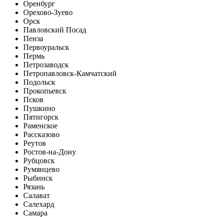
Оренбург
Орехово-Зуево
Орск
Павловский Посад
Пенза
Первоуральск
Пермь
Петрозаводск
Петропавловск-Камчатский
Подольск
Прокопьевск
Псков
Пушкино
Пятигорск
Раменское
Рассказово
Реутов
Ростов-на-Дону
Рубцовск
Румянцево
Рыбинск
Рязань
Салават
Салехард
Самара