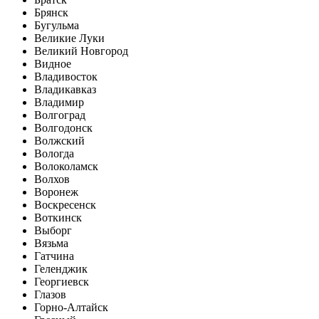
Брянск
Бугульма
Великие Луки
Великий Новгород
Видное
Владивосток
Владикавказ
Владимир
Волгоград
Волгодонск
Волжский
Вологда
Волоколамск
Волхов
Воронеж
Воскресенск
Воткинск
Выборг
Вязьма
Гатчина
Геленджик
Георгиевск
Глазов
Горно-Алтайск