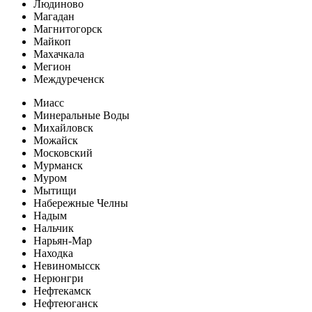
Людиново
Магадан
Магнитогорск
Майкоп
Махачкала
Мегион
Междуреченск
Миасс
Минеральные Воды
Михайловск
Можайск
Московский
Мурманск
Муром
Мытищи
Набережные Челны
Надым
Нальчик
Нарьян-Мар
Находка
Невиномысск
Нерюнгри
Нефтекамск
Нефтеюганск