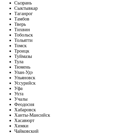
Сызрань
Сыктывкар
Таганрог
Тамбов
Тверь
Тихвин
Тобольск
Тольятти
Томск
Троицк
Туймазы
Тула
Тюмень
Улан-Удэ
Ульяновск
Уссурийск
Уфа
Ухта
Учалы
Феодосия
Хабаровск
Ханты-Мансийск
Хасавюрт
Химки
Чайковский