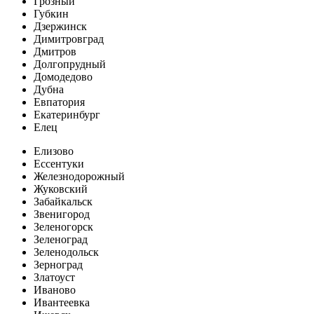
Грозный
Губкин
Дзержинск
Димитровград
Дмитров
Долгопрудный
Домодедово
Дубна
Евпатория
Екатеринбург
Елец
Елизово
Ессентуки
Железнодорожный
Жуковский
Забайкальск
Звенигород
Зеленогорск
Зеленоград
Зеленодольск
Зерноград
Златоуст
Иваново
Ивантеевка