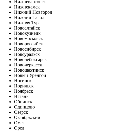
Нижневартовск
Нижнекамск
Нижний Новгород
Нижний Тагил
Нижняя Тура
Новоалтайск
Новокузнецк
Новомосковск
Новороссийск
Новосибирск
Новоуральск
Новочебоксарск
Новочеркасск
Новошахтинск
Новый Уренгой
Ногинск
Норильск
Ноябрьск
Нягань
Обнинск
Одинцово
Озерск
Октябрьский
Омск
Орел