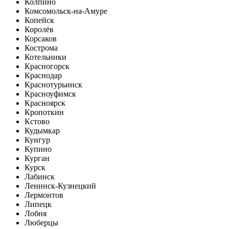
Колпино
Комсомольск-на-Амуре
Копейск
Королёв
Корсаков
Кострома
Котельники
Красногорск
Краснодар
Краснотурьинск
Красноуфимск
Красноярск
Кропоткин
Кстово
Кудымкар
Кунгур
Купино
Курган
Курск
Лабинск
Ленинск-Кузнецкий
Лермонтов
Липецк
Лобня
Люберцы