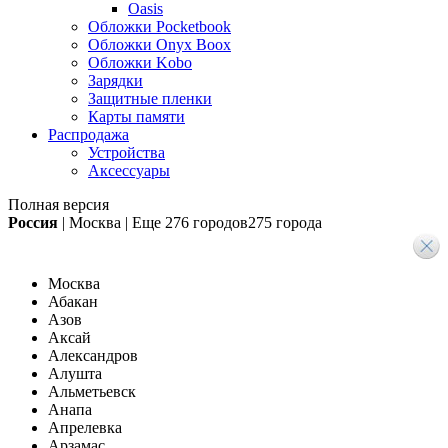
Oasis
Обложки Pocketbook
Обложки Onyx Boox
Обложки Kobo
Зарядки
Защитные пленки
Карты памяти
Распродажа
Устройства
Аксессуары
Полная версия
Россия
|
Москва
|
Еще
276 городов
275 города
Москва
Абакан
Азов
Аксай
Александров
Алушта
Альметьевск
Анапа
Апрелевка
Арзамас