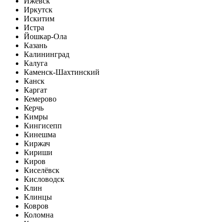
Ижевск
Иркутск
Искитим
Истра
Йошкар-Ола
Казань
Калининград
Калуга
Каменск-Шахтинский
Канск
Каргат
Кемерово
Керчь
Кимры
Кингисепп
Кинешма
Киржач
Кириши
Киров
Киселёвск
Кисловодск
Клин
Клинцы
Ковров
Коломна