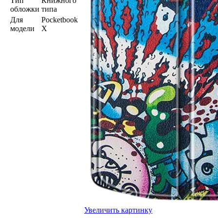
Тип
Книжного
обложки
типа
Для
Pocketbook
модели
X
Увеличить картинку