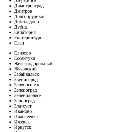
Дзержинск
Димитровград
Дмитров
Долгопрудный
Домодедово
Дубна
Евпатория
Екатеринбург
Елец
Елизово
Ессентуки
Железнодорожный
Жуковский
Забайкальск
Звенигород
Зеленогорск
Зеленоград
Зеленодольск
Зерноград
Златоуст
Иваново
Ивантеевка
Ижевск
Иркутск