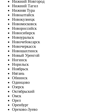
Нижний Новгород
Нижний Тагил
Нижняя Тура
Новоалтайск
Новокузнецк
Новомосковск
Новороссийск
Новосибирск
Новоуральск
Новочебоксарск
Новочеркасск
Новошахтинск
Новый Уренгой
Ногинск
Норильск
Ноябрьск
Нягань
Обнинск
Одинцово
Озерск
Октябрьский
Омск
Орел
Оренбург
Орехово-Зуево