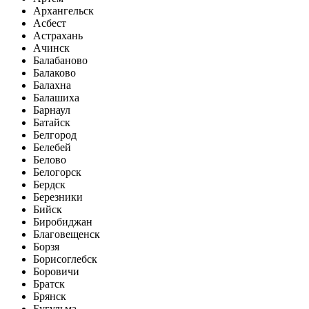
Архангельск
Асбест
Астрахань
Ачинск
Балабаново
Балаково
Балахна
Балашиха
Барнаул
Батайск
Белгород
Белебей
Белово
Белогорск
Бердск
Березники
Бийск
Биробиджан
Благовещенск
Борзя
Борисоглебск
Боровичи
Братск
Брянск
Бугульма