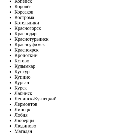
Копейск
Королёв
Корсаков
Кострома
Котельники
Красногорск
Краснодар
Краснотурьинск
Красноуфимск
Красноярск
Кропоткин
Кстово
Кудымкар
Кунгур
Купино
Курган
Курск
Лабинск
Ленинск-Кузнецкий
Лермонтов
Липецк
Лобня
Люберцы
Людиново
Магадан