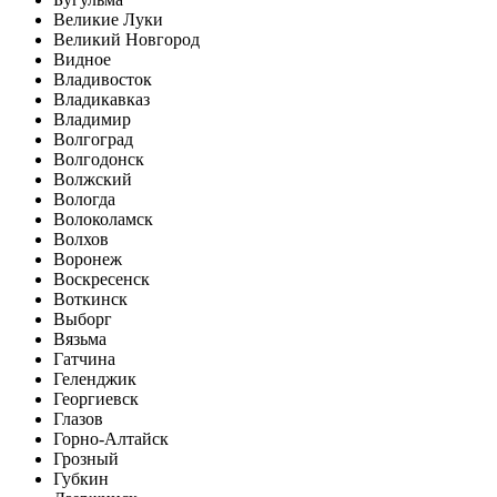
Великие Луки
Великий Новгород
Видное
Владивосток
Владикавказ
Владимир
Волгоград
Волгодонск
Волжский
Вологда
Волоколамск
Волхов
Воронеж
Воскресенск
Воткинск
Выборг
Вязьма
Гатчина
Геленджик
Георгиевск
Глазов
Горно-Алтайск
Грозный
Губкин