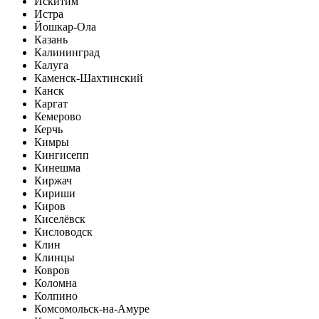
Искитим
Истра
Йошкар-Ола
Казань
Калининград
Калуга
Каменск-Шахтинский
Канск
Каргат
Кемерово
Керчь
Кимры
Кингисепп
Кинешма
Киржач
Кириши
Киров
Киселёвск
Кисловодск
Клин
Клинцы
Ковров
Коломна
Колпино
Комсомольск-на-Амуре