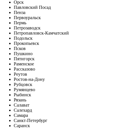
Орск
Павловский Посад
Пенза
Первоуральск
Пермь
Петрозаводск
Петропавловск-Камчатский
Подольск
Прокопьевск
Псков
Пушкино
Пятигорск
Раменское
Рассказово
Реутов
Ростов-на-Дону
Рубцовск
Румянцево
Рыбинск
Рязань
Салават
Салехард
Самара
Санкт-Петербург
Саранск