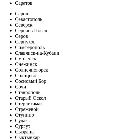
Саратов
Саров
Севастополь
Северск
Сергиев Посад
Серов
Серпухов
Симферополь
Славянск-на-Кубани
Смоленск
Снежинск
Солнечногорск
Солнцево
Сосновый Бор
Сочи
Ставрополь
Старый Оскол
Стерлитамак
Стрежевой
Ступино
Судак
Сургут
Сызрань
Сыктывкар