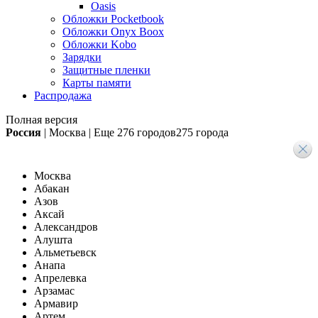
Oasis
Обложки Pocketbook
Обложки Onyx Boox
Обложки Kobo
Зарядки
Защитные пленки
Карты памяти
Распродажа
Полная версия
Россия
|
Москва
|
Еще
276 городов
275 города
Москва
Абакан
Азов
Аксай
Александров
Алушта
Альметьевск
Анапа
Апрелевка
Арзамас
Армавир
Артем