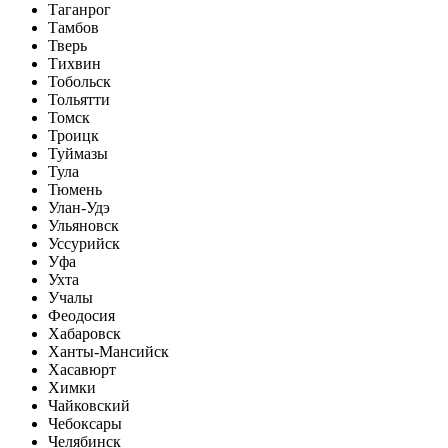
Таганрог
Тамбов
Тверь
Тихвин
Тобольск
Тольятти
Томск
Троицк
Туймазы
Тула
Тюмень
Улан-Удэ
Ульяновск
Уссурийск
Уфа
Ухта
Учалы
Феодосия
Хабаровск
Ханты-Мансийск
Хасавюрт
Химки
Чайковский
Чебоксары
Челябинск