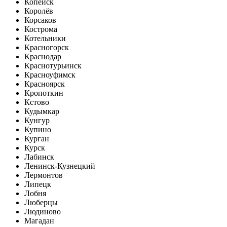
Копейск
Королёв
Корсаков
Кострома
Котельники
Красногорск
Краснодар
Краснотурьинск
Красноуфимск
Красноярск
Кропоткин
Кстово
Кудымкар
Кунгур
Купино
Курган
Курск
Лабинск
Ленинск-Кузнецкий
Лермонтов
Липецк
Лобня
Люберцы
Людиново
Магадан