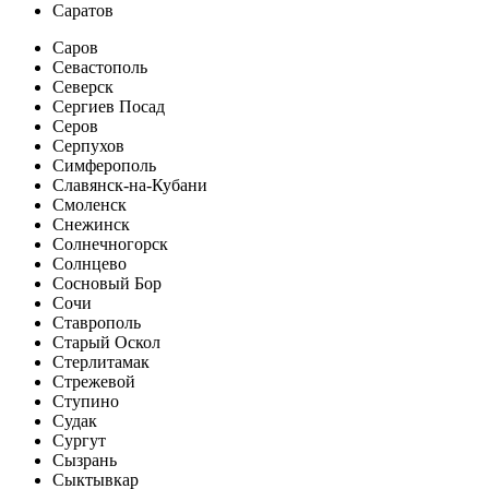
Саратов
Саров
Севастополь
Северск
Сергиев Посад
Серов
Серпухов
Симферополь
Славянск-на-Кубани
Смоленск
Снежинск
Солнечногорск
Солнцево
Сосновый Бор
Сочи
Ставрополь
Старый Оскол
Стерлитамак
Стрежевой
Ступино
Судак
Сургут
Сызрань
Сыктывкар