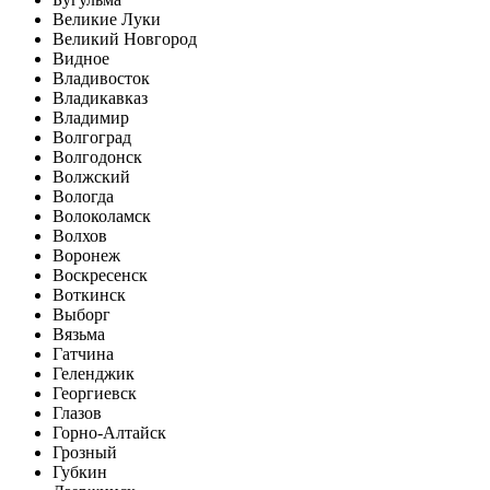
Великие Луки
Великий Новгород
Видное
Владивосток
Владикавказ
Владимир
Волгоград
Волгодонск
Волжский
Вологда
Волоколамск
Волхов
Воронеж
Воскресенск
Воткинск
Выборг
Вязьма
Гатчина
Геленджик
Георгиевск
Глазов
Горно-Алтайск
Грозный
Губкин