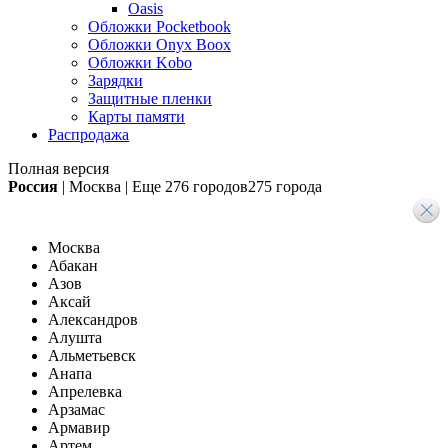
Oasis
Обложки Pocketbook
Обложки Onyx Boox
Обложки Kobo
Зарядки
Защитные пленки
Карты памяти
Распродажа
Полная версия
Россия
|
Москва
|
Еще
276 городов
275 города
Москва
Абакан
Азов
Аксай
Александров
Алушта
Альметьевск
Анапа
Апрелевка
Арзамас
Армавир
Артем