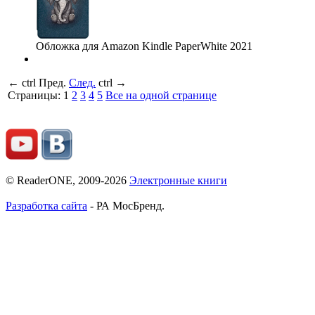
Обложка для Amazon Kindle PaperWhite 2021
←
ctrl
Пред.
След.
ctrl
→
Страницы:
1
2
3
4
5
Все на одной странице
© ReaderONE, 2009-2026
Электронные книги
Разработка сайта
- РА МосБренд.