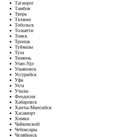
Таганрог
Тамбов
Тверь
Тихвин
Тобольск
Тольятти
Томск
Троицк
Туймазы
Тула
Тюмень
Улан-Удэ
Ульяновск
Уссурийск
Уфа
Ухта
Учалы
Феодосия
Хабаровск
Ханты-Мансийск
Хасавюрт
Химки
Чайковский
Чебоксары
Челябинск