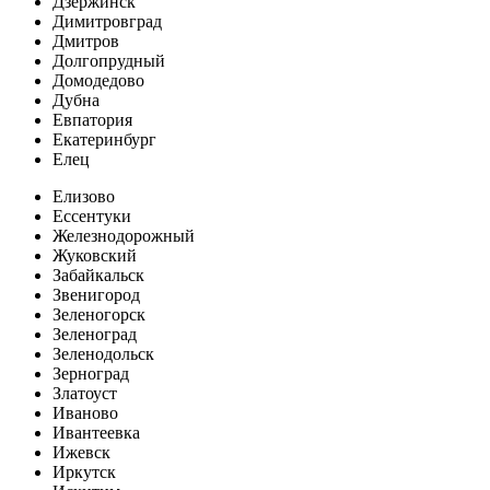
Дзержинск
Димитровград
Дмитров
Долгопрудный
Домодедово
Дубна
Евпатория
Екатеринбург
Елец
Елизово
Ессентуки
Железнодорожный
Жуковский
Забайкальск
Звенигород
Зеленогорск
Зеленоград
Зеленодольск
Зерноград
Златоуст
Иваново
Ивантеевка
Ижевск
Иркутск