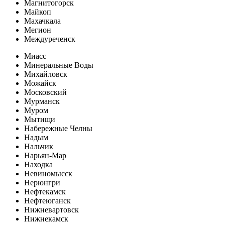
Магнитогорск
Майкоп
Махачкала
Мегион
Междуреченск
Миасс
Минеральные Воды
Михайловск
Можайск
Московский
Мурманск
Муром
Мытищи
Набережные Челны
Надым
Нальчик
Нарьян-Мар
Находка
Невиномысск
Нерюнгри
Нефтекамск
Нефтеюганск
Нижневартовск
Нижнекамск