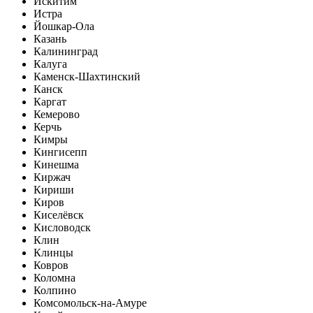
Искитим
Истра
Йошкар-Ола
Казань
Калининград
Калуга
Каменск-Шахтинский
Канск
Каргат
Кемерово
Керчь
Кимры
Кингисепп
Кинешма
Киржач
Кириши
Киров
Киселёвск
Кисловодск
Клин
Клинцы
Ковров
Коломна
Колпино
Комсомольск-на-Амуре