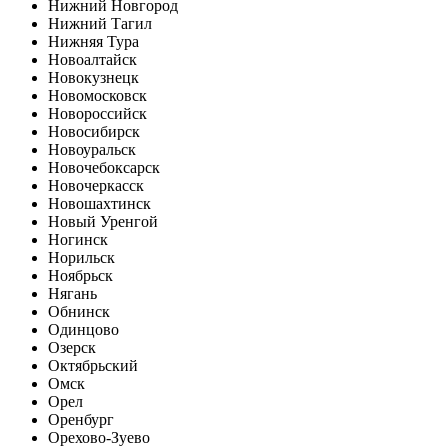
Нижний Новгород
Нижний Тагил
Нижняя Тура
Новоалтайск
Новокузнецк
Новомосковск
Новороссийск
Новосибирск
Новоуральск
Новочебоксарск
Новочеркасск
Новошахтинск
Новый Уренгой
Ногинск
Норильск
Ноябрьск
Нягань
Обнинск
Одинцово
Озерск
Октябрьский
Омск
Орел
Оренбург
Орехово-Зуево