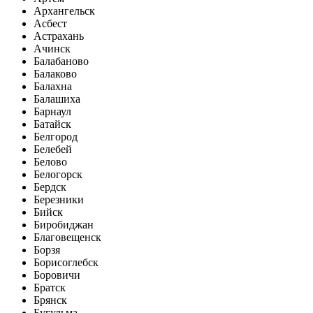
Архангельск
Асбест
Астрахань
Ачинск
Балабаново
Балаково
Балахна
Балашиха
Барнаул
Батайск
Белгород
Белебей
Белово
Белогорск
Бердск
Березники
Бийск
Биробиджан
Благовещенск
Борзя
Борисоглебск
Боровичи
Братск
Брянск
Бугульма