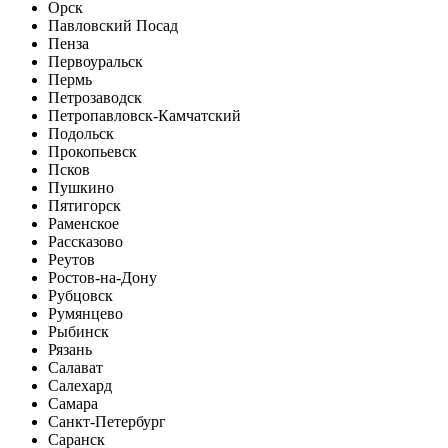
Орск
Павловский Посад
Пенза
Первоуральск
Пермь
Петрозаводск
Петропавловск-Камчатский
Подольск
Прокопьевск
Псков
Пушкино
Пятигорск
Раменское
Рассказово
Реутов
Ростов-на-Дону
Рубцовск
Румянцево
Рыбинск
Рязань
Салават
Салехард
Самара
Санкт-Петербург
Саранск