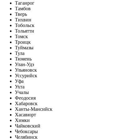
Таганрог
Тамбов
Тверь
Тихвин
Тобольск
Тольятти
Томск
Троицк
Туймазы
Тула
Тюмень
Улан-Удэ
Ульяновск
Уссурийск
Уфа
Ухта
Учалы
Феодосия
Хабаровск
Ханты-Мансийск
Хасавюрт
Химки
Чайковский
Чебоксары
Челябинск