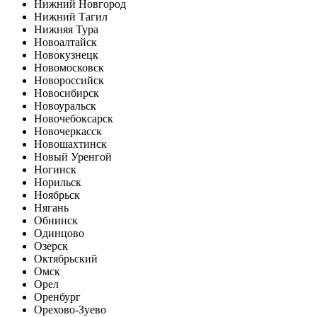
Нижний Новгород
Нижний Тагил
Нижняя Тура
Новоалтайск
Новокузнецк
Новомосковск
Новороссийск
Новосибирск
Новоуральск
Новочебоксарск
Новочеркасск
Новошахтинск
Новый Уренгой
Ногинск
Норильск
Ноябрьск
Нягань
Обнинск
Одинцово
Озерск
Октябрьский
Омск
Орел
Оренбург
Орехово-Зуево