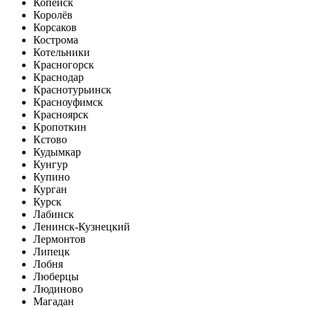
Копейск
Королёв
Корсаков
Кострома
Котельники
Красногорск
Краснодар
Краснотурьинск
Красноуфимск
Красноярск
Кропоткин
Кстово
Кудымкар
Кунгур
Купино
Курган
Курск
Лабинск
Ленинск-Кузнецкий
Лермонтов
Липецк
Лобня
Люберцы
Людиново
Магадан