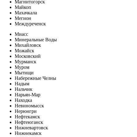
Магнитогорск
Майкоп
Махачкала
Мегион
Междуреченск
Миасс
Минеральные Воды
Михайловск
Можайск
Московский
Мурманск
Муром
Мытищи
Набережные Челны
Надым
Нальчик
Нарьян-Мар
Находка
Невиномысск
Нерюнгри
Нефтекамск
Нефтеюганск
Нижневартовск
Нижнекамск