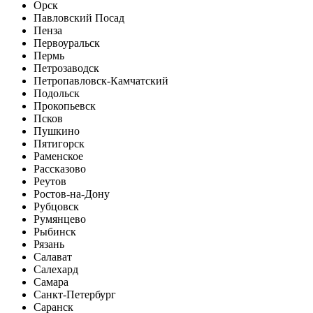
Орск
Павловский Посад
Пенза
Первоуральск
Пермь
Петрозаводск
Петропавловск-Камчатский
Подольск
Прокопьевск
Псков
Пушкино
Пятигорск
Раменское
Рассказово
Реутов
Ростов-на-Дону
Рубцовск
Румянцево
Рыбинск
Рязань
Салават
Салехард
Самара
Санкт-Петербург
Саранск