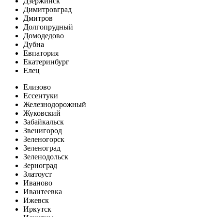
Дзержинск
Димитровград
Дмитров
Долгопрудный
Домодедово
Дубна
Евпатория
Екатеринбург
Елец
Елизово
Ессентуки
Железнодорожный
Жуковский
Забайкальск
Звенигород
Зеленогорск
Зеленоград
Зеленодольск
Зерноград
Златоуст
Иваново
Ивантеевка
Ижевск
Иркутск