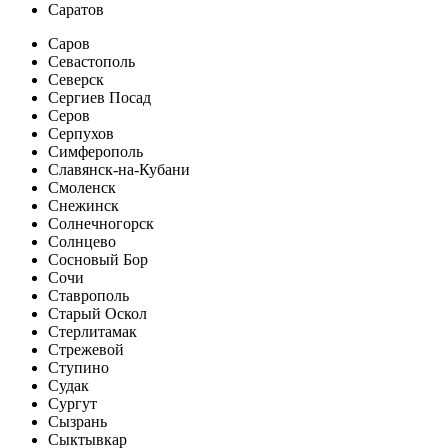
Саратов
Саров
Севастополь
Северск
Сергиев Посад
Серов
Серпухов
Симферополь
Славянск-на-Кубани
Смоленск
Снежинск
Солнечногорск
Солнцево
Сосновый Бор
Сочи
Ставрополь
Старый Оскол
Стерлитамак
Стрежевой
Ступино
Судак
Сургут
Сызрань
Сыктывкар