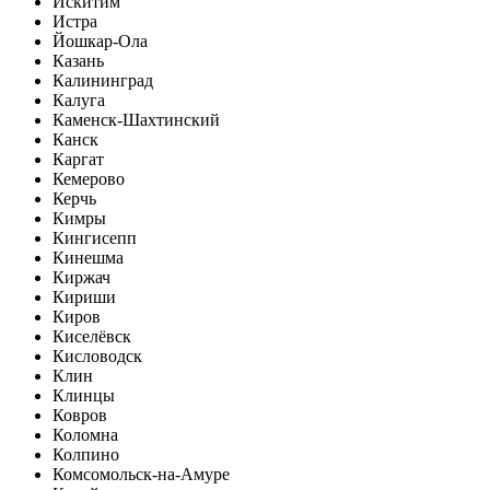
Искитим
Истра
Йошкар-Ола
Казань
Калининград
Калуга
Каменск-Шахтинский
Канск
Каргат
Кемерово
Керчь
Кимры
Кингисепп
Кинешма
Киржач
Кириши
Киров
Киселёвск
Кисловодск
Клин
Клинцы
Ковров
Коломна
Колпино
Комсомольск-на-Амуре