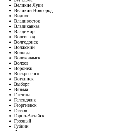
Великие Луки
Великий Новгород
Видное
Владивосток
Владикавказ
Владимир
Волгоград
Волгодонск
Волжский
Вологда
Волоколамск
Волхов
Воронеж
Воскресенск
Воткинск
Выборг
Вязьма
Гатчина
Геленджик
Георгиевск
Глазов
Горно-Алтайск
Грозный
Губкин