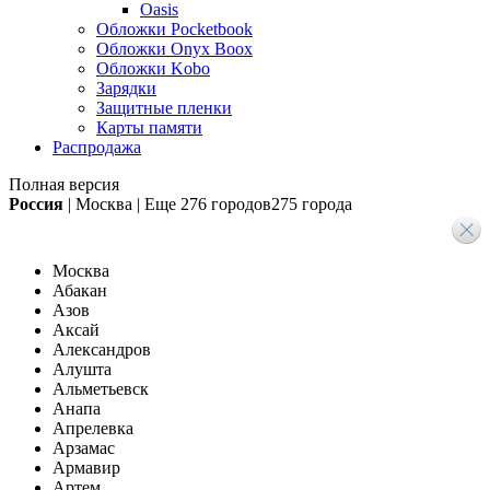
Oasis
Обложки Pocketbook
Обложки Onyx Boox
Обложки Kobo
Зарядки
Защитные пленки
Карты памяти
Распродажа
Полная версия
Россия
|
Москва
|
Еще
276 городов
275 города
Москва
Абакан
Азов
Аксай
Александров
Алушта
Альметьевск
Анапа
Апрелевка
Арзамас
Армавир
Артем