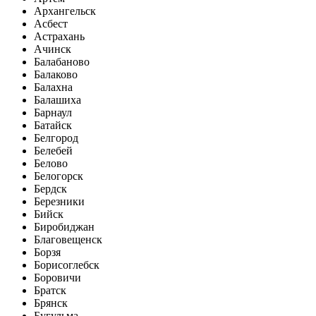
Архангельск
Асбест
Астрахань
Ачинск
Балабаново
Балаково
Балахна
Балашиха
Барнаул
Батайск
Белгород
Белебей
Белово
Белогорск
Бердск
Березники
Бийск
Биробиджан
Благовещенск
Борзя
Борисоглебск
Боровичи
Братск
Брянск
Бугульма