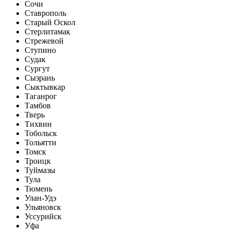
Сочи
Ставрополь
Старый Оскол
Стерлитамак
Стрежевой
Ступино
Судак
Сургут
Сызрань
Сыктывкар
Таганрог
Тамбов
Тверь
Тихвин
Тобольск
Тольятти
Томск
Троицк
Туймазы
Тула
Тюмень
Улан-Удэ
Ульяновск
Уссурийск
Уфа