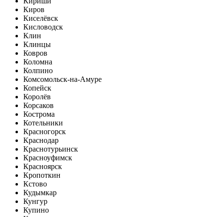
Кириши
Киров
Киселёвск
Кисловодск
Клин
Клинцы
Ковров
Коломна
Колпино
Комсомольск-на-Амуре
Копейск
Королёв
Корсаков
Кострома
Котельники
Красногорск
Краснодар
Краснотурьинск
Красноуфимск
Красноярск
Кропоткин
Кстово
Кудымкар
Кунгур
Купино