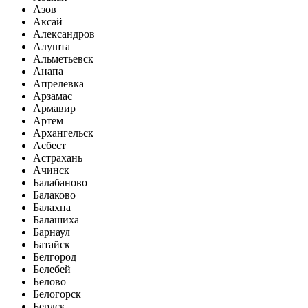
Азов
Аксай
Александров
Алушта
Альметьевск
Анапа
Апрелевка
Арзамас
Армавир
Артем
Архангельск
Асбест
Астрахань
Ачинск
Балабаново
Балаково
Балахна
Балашиха
Барнаул
Батайск
Белгород
Белебей
Белово
Белогорск
Бердск