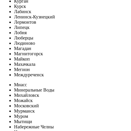
Курган
Курск
Лабинск
Ленинск-Кузнецкий
Лермонтов
Липецк
Лобня
Люберцы
Людиново
Магадан
Магнитогорск
Майкоп
Махачкала
Мегион
Междуреченск
Миасс
Минеральные Воды
Михайловск
Можайск
Московский
Мурманск
Муром
Мытищи
Набережные Челны