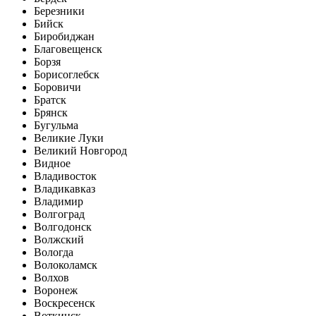
Березники
Бийск
Биробиджан
Благовещенск
Борзя
Борисоглебск
Боровичи
Братск
Брянск
Бугульма
Великие Луки
Великий Новгород
Видное
Владивосток
Владикавказ
Владимир
Волгоград
Волгодонск
Волжский
Вологда
Волоколамск
Волхов
Воронеж
Воскресенск
Воткинск