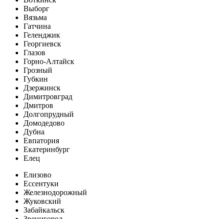
Выборг
Вязьма
Гатчина
Геленджик
Георгиевск
Глазов
Горно-Алтайск
Грозный
Губкин
Дзержинск
Димитровград
Дмитров
Долгопрудный
Домодедово
Дубна
Евпатория
Екатеринбург
Елец
Елизово
Ессентуки
Железнодорожный
Жуковский
Забайкальск
Звенигород