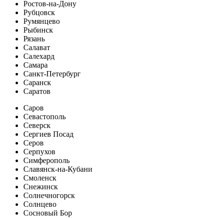
Ростов-на-Дону
Рубцовск
Румянцево
Рыбинск
Рязань
Салават
Салехард
Самара
Санкт-Петербург
Саранск
Саратов
Саров
Севастополь
Северск
Сергиев Посад
Серов
Серпухов
Симферополь
Славянск-на-Кубани
Смоленск
Снежинск
Солнечногорск
Солнцево
Сосновый Бор