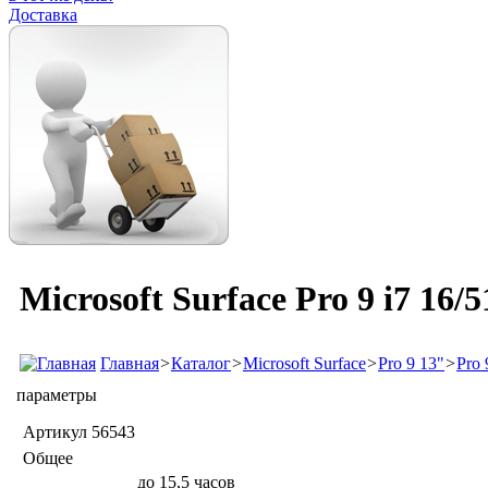
Доставка
Microsoft Surface Pro 9 i7 16
Главная
>
Каталог
>
Microsoft Surface
>
Pro 9 13"
>
Pro 
параметры
Артикул
56543
Общее
до 15,5 часов