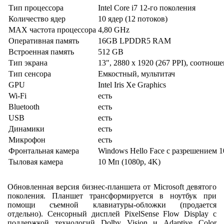
Тип процессора
Intel Core i7 12-го поколения
Количество ядер
10 ядер (12 потоков)
MAX частота процессора
4,80 GHz
Оперативная память
16GB LPDDR5 RAM
Встроенная память
512 GB
Тип экрана
13", 2880 x 1920 (267 PPI), соотноше
Тип сенсора
Емкостный, мультитач
GPU
Intel Iris Xe Graphics
Wi-Fi
есть
Bluetooth
есть
USB
есть
Динамики
есть
Микрофон
есть
Фронтальная камера
Windows Hello Face с разрешением 1
Тыловая камера
10 Мп (1080p, 4K)
Обновленная версия бизнес-планшета от Microsoft девятого
поколения. Планшет трансформируется в ноутбук при
помощи съемной клавиатуры-обложки (продается
отдельно). Сенсорный дисплей PixelSense Flow Display с
поддержкой технологий Dolby Vision и Adaptive Color