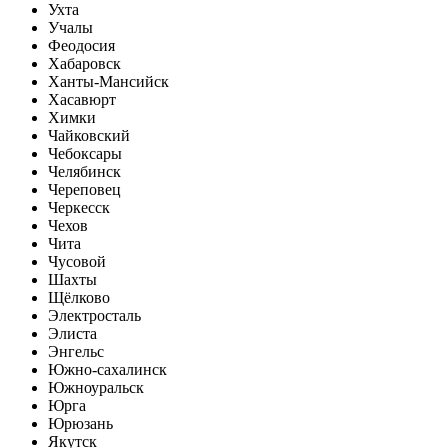
Ухта
Учалы
Феодосия
Хабаровск
Ханты-Мансийск
Хасавюрт
Химки
Чайковский
Чебоксары
Челябинск
Череповец
Черкесск
Чехов
Чита
Чусовой
Шахты
Щёлково
Электросталь
Элиста
Энгельс
Южно-сахалинск
Южноуральск
Юрга
Юрюзань
Якутск