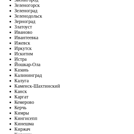
Зеленогорск
Зеленоград
Зеленодольск
Зерноград
Златоуст
Иваново
Ивантеевка
Ижевск
Иркутск
Искитим
Истра
Йошкар-Ола
Казань
Калининград
Калуга
Каменск-Шахтинский
Канск
Каргат
Кемерово
Керчь
Кимры
Кингисепп
Кинешма
Киржач