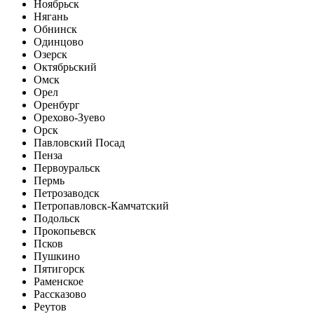
Ноябрьск
Нягань
Обнинск
Одинцово
Озерск
Октябрьский
Омск
Орел
Оренбург
Орехово-Зуево
Орск
Павловский Посад
Пенза
Первоуральск
Пермь
Петрозаводск
Петропавловск-Камчатский
Подольск
Прокопьевск
Псков
Пушкино
Пятигорск
Раменское
Рассказово
Реутов