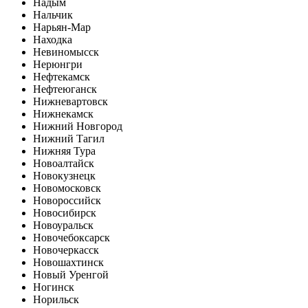
Надым
Нальчик
Нарьян-Мар
Находка
Невиномысск
Нерюнгри
Нефтекамск
Нефтеюганск
Нижневартовск
Нижнекамск
Нижний Новгород
Нижний Тагил
Нижняя Тура
Новоалтайск
Новокузнецк
Новомосковск
Новороссийск
Новосибирск
Новоуральск
Новочебоксарск
Новочеркасск
Новошахтинск
Новый Уренгой
Ногинск
Норильск