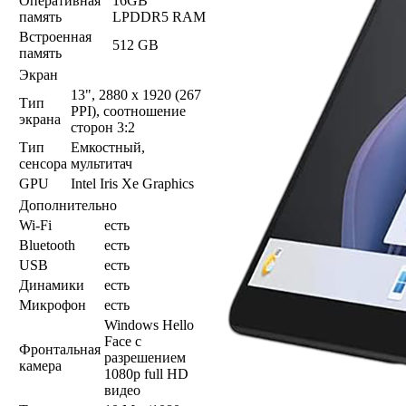
Оперативная
16GB
память
LPDDR5 RAM
Встроенная
512 GB
память
Экран
13", 2880 x 1920 (267
Тип
PPI), соотношение
экрана
сторон 3:2
Тип
Емкостный,
сенсора
мультитач
GPU
Intel Iris Xe Graphics
Дополнительно
Wi-Fi
есть
Bluetooth
есть
USB
есть
Динамики
есть
Микрофон
есть
Windows Hello
Face с
Фронтальная
разрешением
камера
1080p full HD
видео