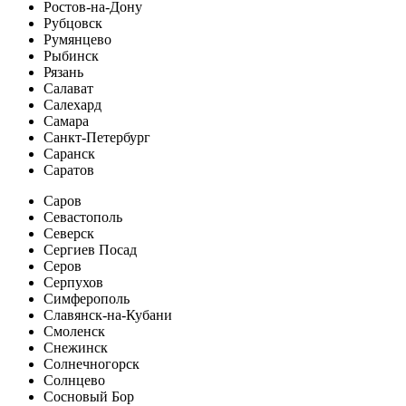
Ростов-на-Дону
Рубцовск
Румянцево
Рыбинск
Рязань
Салават
Салехард
Самара
Санкт-Петербург
Саранск
Саратов
Саров
Севастополь
Северск
Сергиев Посад
Серов
Серпухов
Симферополь
Славянск-на-Кубани
Смоленск
Снежинск
Солнечногорск
Солнцево
Сосновый Бор