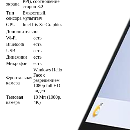
PPI), соотношение
экрана
сторон 3:2
Тип
Емкостный,
сенсора
мультитач
GPU
Intel Iris Xe Graphics
Дополнительно
Wi-Fi
есть
Bluetooth
есть
USB
есть
Динамики
есть
Микрофон
есть
Windows Hello
Face с
Фронтальная
разрешением
камера
1080p full HD
видео
Тыловая
10 Мп (1080p,
камера
4K)