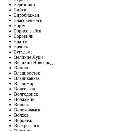
Березники
Бийск
Биробиджан
Благовещенск
Борзя
Борисоглебск
Боровичи
Братск
Брянск
Бугульма
Великие Луки
Великий Новгород
Видное
Владивосток
Владикавказ
Владимир
Волгоград
Волгодонск
Волжский
Вологда
Волоколамск
Волхов
Воронеж
Воскресенск
Воткинск