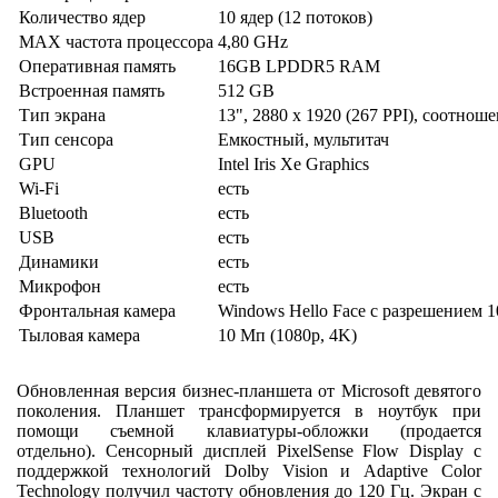
Количество ядер
10 ядер (12 потоков)
MAX частота процессора
4,80 GHz
Оперативная память
16GB LPDDR5 RAM
Встроенная память
512 GB
Тип экрана
13", 2880 x 1920 (267 PPI), соотноше
Тип сенсора
Емкостный, мультитач
GPU
Intel Iris Xe Graphics
Wi-Fi
есть
Bluetooth
есть
USB
есть
Динамики
есть
Микрофон
есть
Фронтальная камера
Windows Hello Face с разрешением 1
Тыловая камера
10 Мп (1080p, 4K)
Обновленная версия бизнес-планшета от Microsoft девятого
поколения. Планшет трансформируется в ноутбук при
помощи съемной клавиатуры-обложки (продается
отдельно). Сенсорный дисплей PixelSense Flow Display с
поддержкой технологий Dolby Vision и Adaptive Color
Technology получил частоту обновления до 120 Гц. Экран с