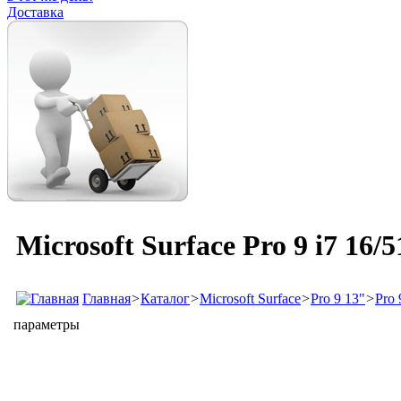
Доставка
Microsoft Surface Pro 9 i7 16
Главная
>
Каталог
>
Microsoft Surface
>
Pro 9 13"
>
Pro 
параметры