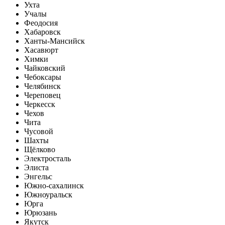
Ухта
Учалы
Феодосия
Хабаровск
Ханты-Мансийск
Хасавюрт
Химки
Чайковский
Чебоксары
Челябинск
Череповец
Черкесск
Чехов
Чита
Чусовой
Шахты
Щёлково
Электросталь
Элиста
Энгельс
Южно-сахалинск
Южноуральск
Юрга
Юрюзань
Якутск