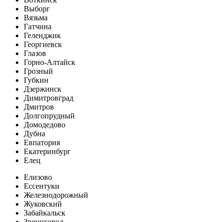
Выборг
Вязьма
Гатчина
Геленджик
Георгиевск
Глазов
Горно-Алтайск
Грозный
Губкин
Дзержинск
Димитровград
Дмитров
Долгопрудный
Домодедово
Дубна
Евпатория
Екатеринбург
Елец
Елизово
Ессентуки
Железнодорожный
Жуковский
Забайкальск
Звенигород