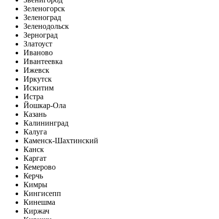
Зеленогорск
Зеленоград
Зеленодольск
Зерноград
Златоуст
Иваново
Ивантеевка
Ижевск
Иркутск
Искитим
Истра
Йошкар-Ола
Казань
Калининград
Калуга
Каменск-Шахтинский
Канск
Каргат
Кемерово
Керчь
Кимры
Кингисепп
Кинешма
Киржач