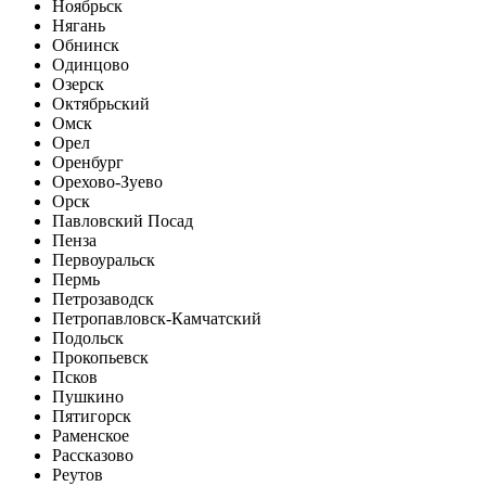
Ноябрьск
Нягань
Обнинск
Одинцово
Озерск
Октябрьский
Омск
Орел
Оренбург
Орехово-Зуево
Орск
Павловский Посад
Пенза
Первоуральск
Пермь
Петрозаводск
Петропавловск-Камчатский
Подольск
Прокопьевск
Псков
Пушкино
Пятигорск
Раменское
Рассказово
Реутов