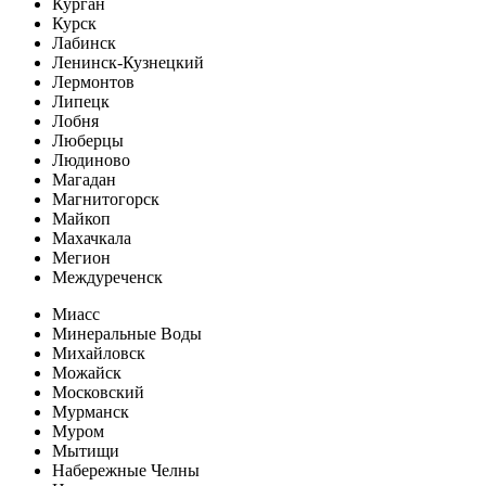
Курган
Курск
Лабинск
Ленинск-Кузнецкий
Лермонтов
Липецк
Лобня
Люберцы
Людиново
Магадан
Магнитогорск
Майкоп
Махачкала
Мегион
Междуреченск
Миасс
Минеральные Воды
Михайловск
Можайск
Московский
Мурманск
Муром
Мытищи
Набережные Челны