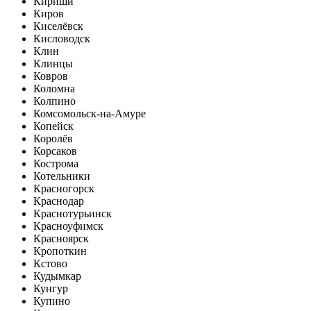
Кириши
Киров
Киселёвск
Кисловодск
Клин
Клинцы
Ковров
Коломна
Колпино
Комсомольск-на-Амуре
Копейск
Королёв
Корсаков
Кострома
Котельники
Красногорск
Краснодар
Краснотурьинск
Красноуфимск
Красноярск
Кропоткин
Кстово
Кудымкар
Кунгур
Купино