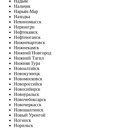
Надым
Нальчик
Нарьян-Мар
Находка
Невиномысск
Нерюнгри
Нефтекамск
Нефтеюганск
Нижневартовск
Нижнекамск
Нижний Новгород
Нижний Тагил
Нижняя Тура
Новоалтайск
Новокузнецк
Новомосковск
Новороссийск
Новосибирск
Новоуральск
Новочебоксарск
Новочеркасск
Новошахтинск
Новый Уренгой
Ногинск
Норильск