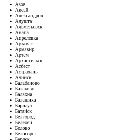
Азов
Аксай
Александров
Алушта
Альметьевск
Анапа
Апрелевка
Арзамас
Армавир
Артем
Архангельск
Асбест
Астрахань
Ачинск
Балабаново
Балаково
Балахна
Балашиха
Барнаул
Батайск
Белгород
Белебей
Белово
Белогорск
Бердск