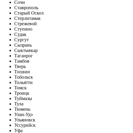
Сочи
Ставрополь
Старый Оскол
Стерлитамак
Стрежевой
Ступино
Судак
Сургут
Сызрань
Сыктывкар
Таганрог
Тамбов
Тверь
Тихвин
Тобольск
Тольятти
Томск
Троицк
Туймазы
Тула
Тюмень
Улан-Удэ
Ульяновск
Уссурийск
Уфа