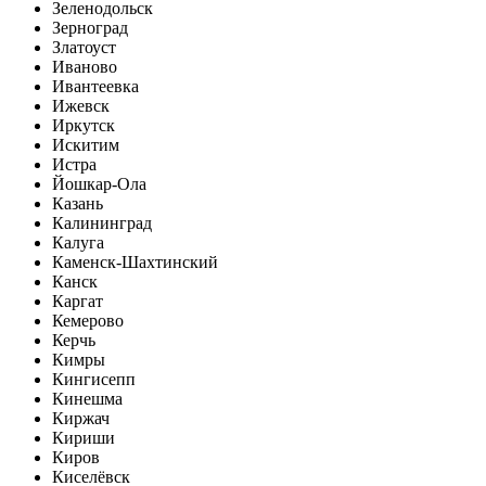
Зеленодольск
Зерноград
Златоуст
Иваново
Ивантеевка
Ижевск
Иркутск
Искитим
Истра
Йошкар-Ола
Казань
Калининград
Калуга
Каменск-Шахтинский
Канск
Каргат
Кемерово
Керчь
Кимры
Кингисепп
Кинешма
Киржач
Кириши
Киров
Киселёвск