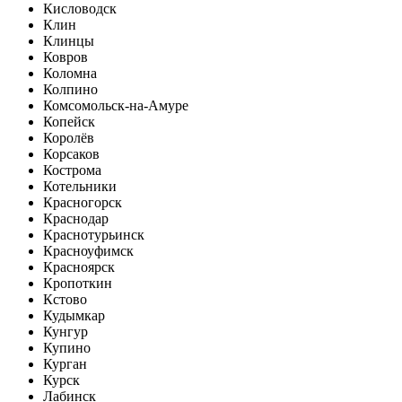
Кисловодск
Клин
Клинцы
Ковров
Коломна
Колпино
Комсомольск-на-Амуре
Копейск
Королёв
Корсаков
Кострома
Котельники
Красногорск
Краснодар
Краснотурьинск
Красноуфимск
Красноярск
Кропоткин
Кстово
Кудымкар
Кунгур
Купино
Курган
Курск
Лабинск