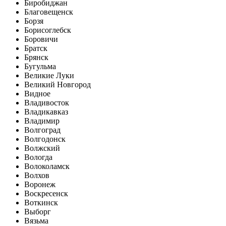
Биробиджан
Благовещенск
Борзя
Борисоглебск
Боровичи
Братск
Брянск
Бугульма
Великие Луки
Великий Новгород
Видное
Владивосток
Владикавказ
Владимир
Волгоград
Волгодонск
Волжский
Вологда
Волоколамск
Волхов
Воронеж
Воскресенск
Воткинск
Выборг
Вязьма