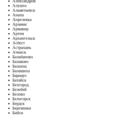
Александров
Алушта
Альметьевск
Анапа
Апрелевка
Арзамас
Армавир
Артем
Архангельск
Асбест
Астрахань
Ачинск
Балабаново
Балаково
Балахна
Балашиха
Барнаул
Батайск
Белгород
Белебей
Белово
Белогорск
Бердск
Березники
Бийск