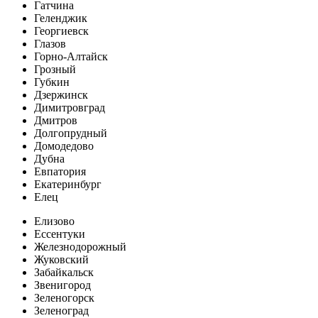
Гатчина
Геленджик
Георгиевск
Глазов
Горно-Алтайск
Грозный
Губкин
Дзержинск
Димитровград
Дмитров
Долгопрудный
Домодедово
Дубна
Евпатория
Екатеринбург
Елец
Елизово
Ессентуки
Железнодорожный
Жуковский
Забайкальск
Звенигород
Зеленогорск
Зеленоград