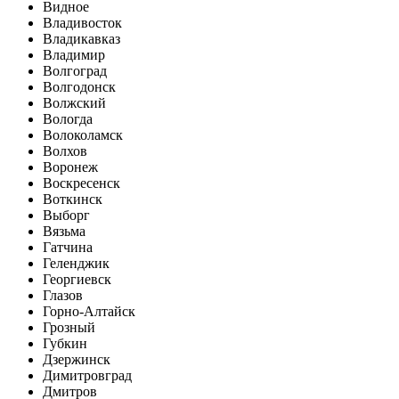
Видное
Владивосток
Владикавказ
Владимир
Волгоград
Волгодонск
Волжский
Вологда
Волоколамск
Волхов
Воронеж
Воскресенск
Воткинск
Выборг
Вязьма
Гатчина
Геленджик
Георгиевск
Глазов
Горно-Алтайск
Грозный
Губкин
Дзержинск
Димитровград
Дмитров