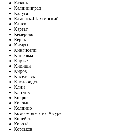
Казань
Калининград
Калуга
Каменск-Шахтинский
Канск
Каргат
Кемерово
Керчь
Кимры
Кингисепп
Кинешма
Киржач
Кириши
Киров
Киселёвск
Кисловодск
Клин
Клинцы
Ковров
Коломна
Колпино
Комсомольск-на-Амуре
Копейск
Королёв
Корсаков