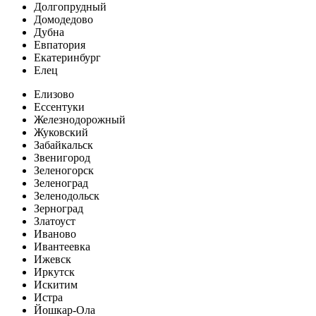
Долгопрудный
Домодедово
Дубна
Евпатория
Екатеринбург
Елец
Елизово
Ессентуки
Железнодорожный
Жуковский
Забайкальск
Звенигород
Зеленогорск
Зеленоград
Зеленодольск
Зерноград
Златоуст
Иваново
Ивантеевка
Ижевск
Иркутск
Искитим
Истра
Йошкар-Ола