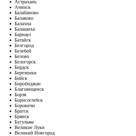
Астрахань
Ачинск
Балабаново
Балаково
Балахна
Балашиха
Барнаул
Батайск
Белгород
Белебей
Белово
Белогорск
Бердск
Березники
Бийск
Биробиджан
Благовещенск
Борзя
Борисоглебск
Боровичи
Братск
Брянск
Бугульма
Великие Луки
Великий Новгород