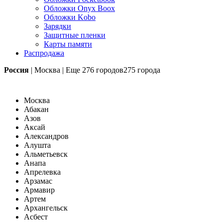
Обложки Onyx Boox
Обложки Kobo
Зарядки
Защитные пленки
Карты памяти
Распродажа
Россия
|
Москва
|
Еще
276 городов
275 города
Москва
Абакан
Азов
Аксай
Александров
Алушта
Альметьевск
Анапа
Апрелевка
Арзамас
Армавир
Артем
Архангельск
Асбест