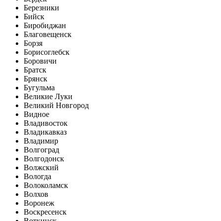
Березники
Бийск
Биробиджан
Благовещенск
Борзя
Борисоглебск
Боровичи
Братск
Брянск
Бугульма
Великие Луки
Великий Новгород
Видное
Владивосток
Владикавказ
Владимир
Волгоград
Волгодонск
Волжский
Вологда
Волоколамск
Волхов
Воронеж
Воскресенск
Воткинск