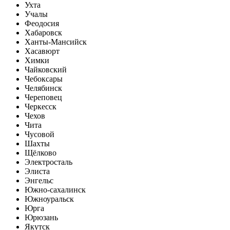
Ухта
Учалы
Феодосия
Хабаровск
Ханты-Мансийск
Хасавюрт
Химки
Чайковский
Чебоксары
Челябинск
Череповец
Черкесск
Чехов
Чита
Чусовой
Шахты
Щёлково
Электросталь
Элиста
Энгельс
Южно-сахалинск
Южноуральск
Юрга
Юрюзань
Якутск