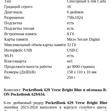
Тип
Сенсорный E-Ink Carta
Градаций серого
16
Диагональ
6 дюймов
Разрешение
758x1024
Подсветка
есть
Подсветка теплая
есть
Встроенная память
8 Гб
Карты памяти
Micro Secure Digital
Максимальный объем карты памяти
32 Гб
Интерфейс USB
USB-C
Wi-Fi
есть
Влагозащита
нет
Продолжительность работы
до 9000 страниц
Размеры (ДхШхВ)
158 x 110 x 10 мм
Вес
250 г
Комплект:
PocketBook 629 Verse Bright Blue
и обложка R-
ON Pocketbook 629/634.
6-ти дюймовый ридер
PocketBook 629 Verse Bright Blue
линейки 2023-2024 выполнен в корпусе голубого цвета.