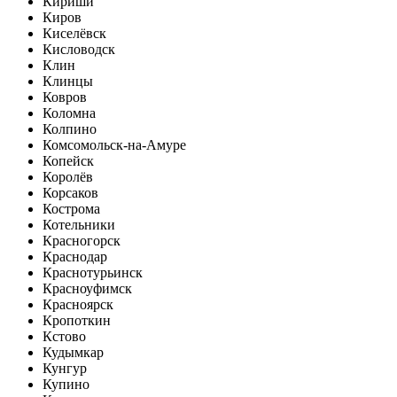
Кириши
Киров
Киселёвск
Кисловодск
Клин
Клинцы
Ковров
Коломна
Колпино
Комсомольск-на-Амуре
Копейск
Королёв
Корсаков
Кострома
Котельники
Красногорск
Краснодар
Краснотурьинск
Красноуфимск
Красноярск
Кропоткин
Кстово
Кудымкар
Кунгур
Купино