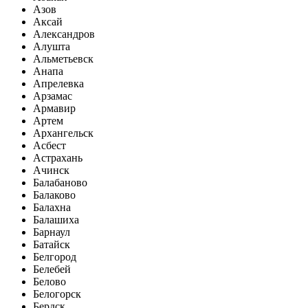
Азов
Аксай
Александров
Алушта
Альметьевск
Анапа
Апрелевка
Арзамас
Армавир
Артем
Архангельск
Асбест
Астрахань
Ачинск
Балабаново
Балаково
Балахна
Балашиха
Барнаул
Батайск
Белгород
Белебей
Белово
Белогорск
Бердск