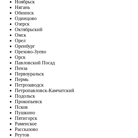
Ноябрьск
Нягань
Обнинск
Одинцово
Озерск
Октябрьский
Омск
Орел
Оренбург
Орехово-Зуево
Орск
Павловский Посад
Пенза
Первоуральск
Пермь
Петрозаводск
Петропавловск-Камчатский
Подольск
Прокопьевск
Псков
Пушкино
Пятигорск
Раменское
Рассказово
Реутов