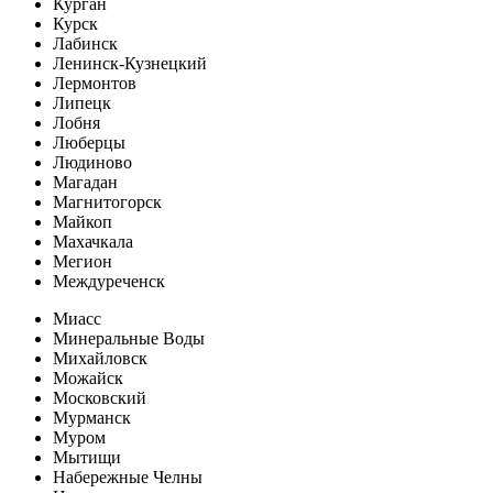
Курган
Курск
Лабинск
Ленинск-Кузнецкий
Лермонтов
Липецк
Лобня
Люберцы
Людиново
Магадан
Магнитогорск
Майкоп
Махачкала
Мегион
Междуреченск
Миасс
Минеральные Воды
Михайловск
Можайск
Московский
Мурманск
Муром
Мытищи
Набережные Челны