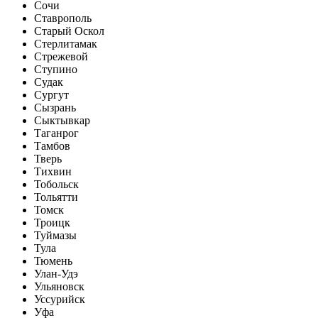
Сочи
Ставрополь
Старый Оскол
Стерлитамак
Стрежевой
Ступино
Судак
Сургут
Сызрань
Сыктывкар
Таганрог
Тамбов
Тверь
Тихвин
Тобольск
Тольятти
Томск
Троицк
Туймазы
Тула
Тюмень
Улан-Удэ
Ульяновск
Уссурийск
Уфа