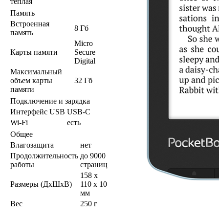
теплая
Память
Встроенная
8 Гб
память
Micro
Карты памяти
Secure
Digital
Максимальный
объем карты
32 Гб
памяти
Подключение и зарядка
Интерфейс USB
USB-C
Wi-Fi
есть
Общее
Влагозащита
нет
Продолжительность
до 9000
работы
страниц
158 x
Размеры (ДхШхВ)
110 x 10
мм
Вес
250 г