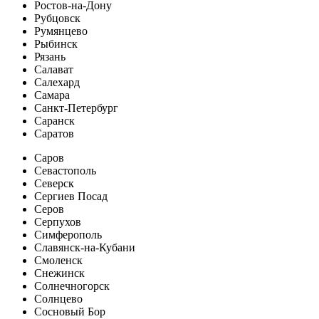
Ростов-на-Дону
Рубцовск
Румянцево
Рыбинск
Рязань
Салават
Салехард
Самара
Санкт-Петербург
Саранск
Саратов
Саров
Севастополь
Северск
Сергиев Посад
Серов
Серпухов
Симферополь
Славянск-на-Кубани
Смоленск
Снежинск
Солнечногорск
Солнцево
Сосновый Бор