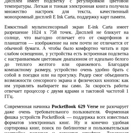
Дисплей имеет подсветку с регулировкой цветовой
температуры. Легкая и тонкая электронная книга получила
множество настроек для текста, качественный
монохромный дисплей E Ink Carta, поддержку карт памяти.
Емкостный мультисенсорный экран E-ink Carta имеет
разрешение 1024 х 758 точек. Дисплей не бликует на
солнце, что выгодно отличает его от смартфонов и
планшетов — изображение на нем почти не отличается от
обычной бумаги. А чтобы было комфортно читать и при
слабом освещении, у устройства есть встроенная подсветка
с настраиваемым цветовым диапазоном от идеально белого
до теплого желтого или оранжевого. Благодаря
компактному размеру, устройство очень удобно брать с
собой в поездки или на прогулку. Ридер смог объединить
возможности сенсорного экрана и физических кнопок: как
им управлять выбираете вы сами. За скорость работы
отвечает процессор с двумя ядрами и тактовой частотой 1
ГГц.
Современная начинка
PocketBook 629 Verse
не разочарует
даже очень требовательного пользователя. Фирменная
фишка устройств PocketBook — поддержка всех известных
форматов электронных книг. Ну и конечно удобная
сортировка книг, поиск по библиотеке и пользовательская