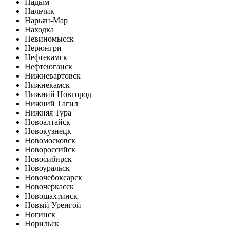
Надым
Нальчик
Нарьян-Мар
Находка
Невиномысск
Нерюнгри
Нефтекамск
Нефтеюганск
Нижневартовск
Нижнекамск
Нижний Новгород
Нижний Тагил
Нижняя Тура
Новоалтайск
Новокузнецк
Новомосковск
Новороссийск
Новосибирск
Новоуральск
Новочебоксарск
Новочеркасск
Новошахтинск
Новый Уренгой
Ногинск
Норильск