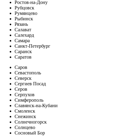
Ростов-на-Дону
Рубцовск
Румянцево
Рыбинск
Рязань
Салават
Салехард
Самара
Санкт-Петербург
Саранск
Саратов
Саров
Севастополь
Северск
Сергиев Посад
Серов
Серпухов
Симферополь
Славянск-на-Кубани
Смоленск
Снежинск
Солнечногорск
Солнцево
Сосновый Бор