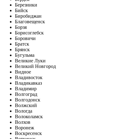
Березники
Бийск
Биробиджан
Благовещенск
Борзя
Борисоглебск
Боровичи
Братск
Брянск
Бугульма
Великие Луки
Великий Новгород
Видное
Владивосток
Владикавказ
Владимир
Волгоград
Волгодонск
Волжский
Вологда
Волоколамск
Волхов
Воронеж
Воскресенск
Воткинск