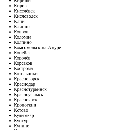
Кириши
Киров
Киселёвск
Кисловодск
Клин
Клинцы
Ковров
Коломна
Колпино
Комсомольск-на-Амуре
Копейск
Королёв
Корсаков
Кострома
Котельники
Красногорск
Краснодар
Краснотурьинск
Красноуфимск
Красноярск
Кропоткин
Кстово
Кудымкар
Кунгур
Купино