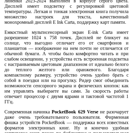
линейки 2023-2024 выполнен в корпусе серого цвета.
Дисплей имеет подсветку с регулировкой цветовой
температуры. Легкая и тонкая электронная книга получила
множество настроек для текста, качественный
монохромный дисплей E Ink Carta, поддержку карт памяти.
Емкостный мультисенсорный экран E-ink Carta имеет
разрешение 1024 х 758 точек. Дисплей не бликует на
солнце, что выгодно отличает его от смартфонов и
планшетов — изображение на нем почти не отличается от
обычной бумаги. А чтобы было комфортно читать и при
слабом освещении, у устройства есть встроенная подсветка
с настраиваемым цветовым диапазоном от идеально белого
до теплого желтого или оранжевого. Благодаря
компактному размеру, устройство очень удобно брать с
собой в поездки или на прогулку. Ридер смог объединить
возможности сенсорного экрана и физических кнопок: как
им управлять выбираете вы сами. За скорость работы
отвечает процессор с двумя ядрами и тактовой частотой 1
ГГц.
Современная начинка
PocketBook 629 Verse
не разочарует
даже очень требовательного пользователя. Фирменная
фишка устройств PocketBook — поддержка всех известных
форматов электронных книг. Ну и конечно удобная