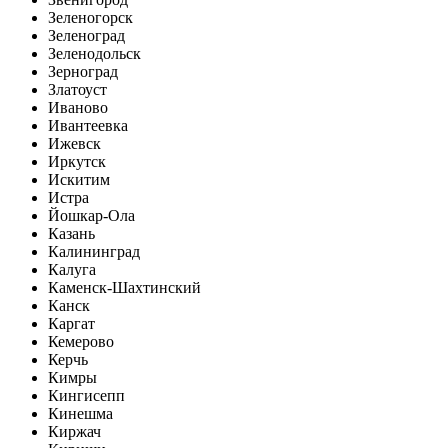
Зеленогорск
Зеленоград
Зеленодольск
Зерноград
Златоуст
Иваново
Ивантеевка
Ижевск
Иркутск
Искитим
Истра
Йошкар-Ола
Казань
Калининград
Калуга
Каменск-Шахтинский
Канск
Каргат
Кемерово
Керчь
Кимры
Кингисепп
Кинешма
Киржач