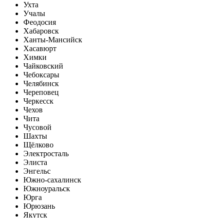
Ухта
Учалы
Феодосия
Хабаровск
Ханты-Мансийск
Хасавюрт
Химки
Чайковский
Чебоксары
Челябинск
Череповец
Черкесск
Чехов
Чита
Чусовой
Шахты
Щёлково
Электросталь
Элиста
Энгельс
Южно-сахалинск
Южноуральск
Юрга
Юрюзань
Якутск