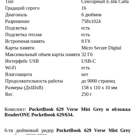
Тип
Сенсорный E-Ink Carta
Градаций серого
16
Диагональ
6 дюймов
Разрешение
758x1024
Подсветка
есть
Подсветка теплая
есть
Встроенная память
8 Гб
Карты памяти
Micro Secure Digital
Максимальный объем карты памяти
32 Гб
Интерфейс USB
USB-C
Wi-Fi
есть
Влагозащита
нет
Продолжительность работы
до 9000 страниц
Размеры (ДхШхВ)
158 x 110 x 10 мм
Вес
250 г
Комплект:
PocketBook 629 Verse Mist Grey и обложка
ReaderONE Pocketbook 629/634.
6-ти дюймовый ридер
PocketBook 629 Verse Mist Grey