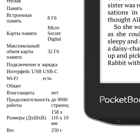
теплая
Память
Встроенная
8 Гб
память
Micro
Карты памяти
Secure
Digital
Максимальный
объем карты
32 Гб
памяти
Подключение и зарядка
Интерфейс USB
USB-C
Wi-Fi
есть
Общее
Влагозащита
нет
Продолжительность
до 9000
работы
страниц
158 x
Размеры (ДхШхВ)
110 x 10
мм
Вес
250 г