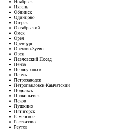
Ноябрьск
Нягань
Обнинск
Одинцово
Озерск
Октябрьский
Омск
Орел
Оренбург
Орехово-Зуево
Орск
Павловский Посад
Пенза
Первоуральск
Пермь
Петрозаводск
Петропавловск-Камчатский
Подольск
Прокопьевск
Псков
Пушкино
Пятигорск
Раменское
Рассказово
Реутов