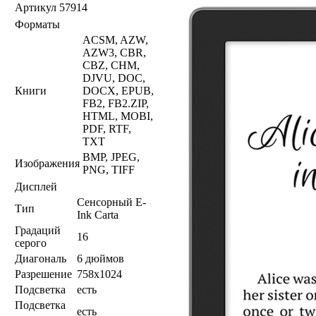
Артикул
57914
Форматы
ACSM, AZW,
AZW3, CBR,
CBZ, CHM,
DJVU, DOC,
Книги
DOCX, EPUB,
FB2, FB2.ZIP,
HTML, MOBI,
PDF, RTF,
TXT
BMP, JPEG,
Изображения
PNG, TIFF
Дисплей
Сенсорный E-
Тип
Ink Carta
Градаций
16
серого
Диагональ
6 дюймов
Разрешение
758x1024
Подсветка
есть
Подсветка
есть