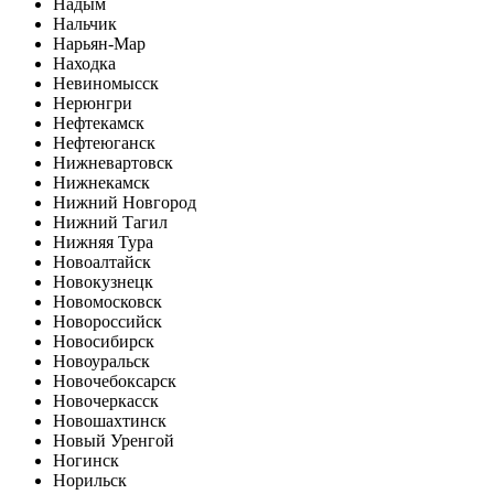
Надым
Нальчик
Нарьян-Мар
Находка
Невиномысск
Нерюнгри
Нефтекамск
Нефтеюганск
Нижневартовск
Нижнекамск
Нижний Новгород
Нижний Тагил
Нижняя Тура
Новоалтайск
Новокузнецк
Новомосковск
Новороссийск
Новосибирск
Новоуральск
Новочебоксарск
Новочеркасск
Новошахтинск
Новый Уренгой
Ногинск
Норильск