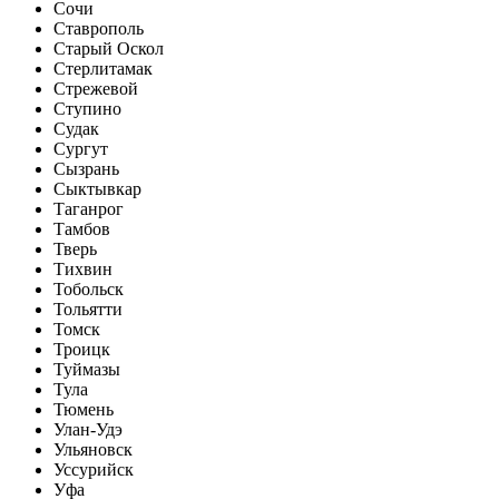
Сочи
Ставрополь
Старый Оскол
Стерлитамак
Стрежевой
Ступино
Судак
Сургут
Сызрань
Сыктывкар
Таганрог
Тамбов
Тверь
Тихвин
Тобольск
Тольятти
Томск
Троицк
Туймазы
Тула
Тюмень
Улан-Удэ
Ульяновск
Уссурийск
Уфа