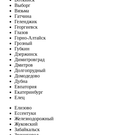
Выборг
Вязьма
Гатчина
Геленджик
Георгиевск
Глазов
Горно-Алтайск
Грозный
Губкин
Дзержинск
Димитровград
Дмитров
Долгопрудный
Домодедово
Дубна
Евпатория
Екатеринбург
Елец
Елизово
Ессентуки
Железнодорожный
Жуковский
Забайкальск
Звенигород