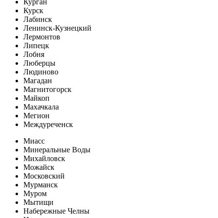
Курган
Курск
Лабинск
Ленинск-Кузнецкий
Лермонтов
Липецк
Лобня
Люберцы
Людиново
Магадан
Магнитогорск
Майкоп
Махачкала
Мегион
Междуреченск
Миасс
Минеральные Воды
Михайловск
Можайск
Московский
Мурманск
Муром
Мытищи
Набережные Челны