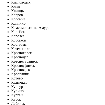
Кисловодск
Клин
Клинцы
Ковров
Коломна
Колпино
Комсомольск-на-Амуре
Копейск
Королёв
Корсаков
Кострома
Котельники
Красногорск
Краснодар
Краснотурьинск
Красноуфимск
Красноярск
Кропоткин
Кстово
Кудымкар
Кунгур
Купино
Курган
Курск
Лабинск