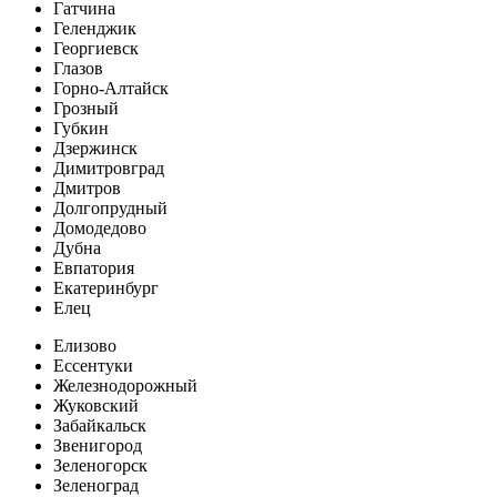
Гатчина
Геленджик
Георгиевск
Глазов
Горно-Алтайск
Грозный
Губкин
Дзержинск
Димитровград
Дмитров
Долгопрудный
Домодедово
Дубна
Евпатория
Екатеринбург
Елец
Елизово
Ессентуки
Железнодорожный
Жуковский
Забайкальск
Звенигород
Зеленогорск
Зеленоград