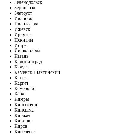
Зеленодольск
Зерноград
Златоуст
Иваново
Ивантеевка
Ижевск
Иркутск
Искитим
Истра
Йошкар-Ола
Казань
Калининград
Калуга
Каменск-Шахтинский
Канск
Каргат
Кемерово
Керчь
Кимры
Кингисепп
Кинешма
Киржач
Кириши
Киров
Киселёвск