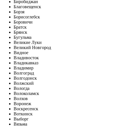
Биробиджан
Благовещенск
Борзя
Борисоглебск
Боровичи
Братск
Брянск
Бугульма
Великие Луки
Великий Новгород
Видное
Владивосток
Владикавказ
Владимир
Волгоград
Волгодонск
Волжский
Вологда
Волоколамск
Волхов
Воронеж
Воскресенск
Воткинск
Выборг
Вязьма