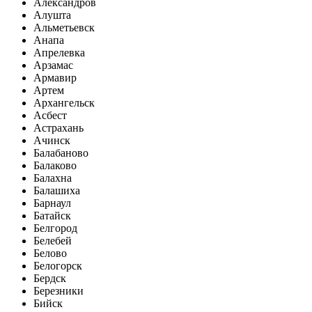
Александров
Алушта
Альметьевск
Анапа
Апрелевка
Арзамас
Армавир
Артем
Архангельск
Асбест
Астрахань
Ачинск
Балабаново
Балаково
Балахна
Балашиха
Барнаул
Батайск
Белгород
Белебей
Белово
Белогорск
Бердск
Березники
Бийск