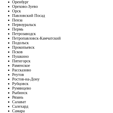
Оренбург
Орехово-Зуево
Орск
Павловский Посад
Пенза
Первоуральск
Пермь
Петрозаводск
Петропавловск-Камчатский
Подольск
Прокопьевск
Псков
Пушкино
Пятигорск
Раменское
Рассказово
Реутов
Ростов-на-Дону
Рубцовск
Румянцево
Рыбинск
Рязань
Салават
Салехард
Самара