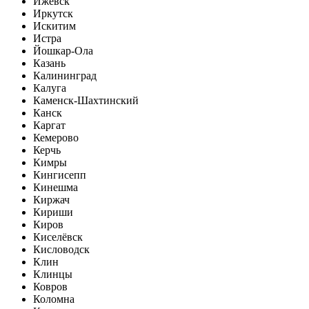
Ижевск
Иркутск
Искитим
Истра
Йошкар-Ола
Казань
Калининград
Калуга
Каменск-Шахтинский
Канск
Каргат
Кемерово
Керчь
Кимры
Кингисепп
Кинешма
Киржач
Кириши
Киров
Киселёвск
Кисловодск
Клин
Клинцы
Ковров
Коломна