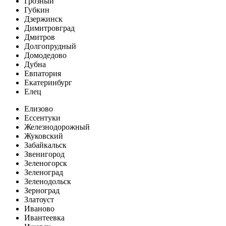
Грозный
Губкин
Дзержинск
Димитровград
Дмитров
Долгопрудный
Домодедово
Дубна
Евпатория
Екатеринбург
Елец
Елизово
Ессентуки
Железнодорожный
Жуковский
Забайкальск
Звенигород
Зеленогорск
Зеленоград
Зеленодольск
Зерноград
Златоуст
Иваново
Ивантеевка