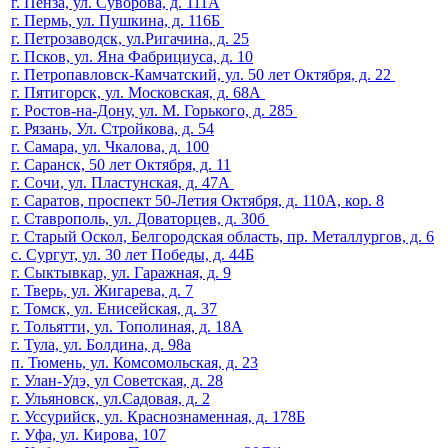
г. Пенза, ул. Суворова, д. 111А
г. Пермь, ул. Пушкина, д. 116Б
г. Петрозаводск, ул.Ригачина, д. 25
г. Псков, ул. Яна Фабрициуса, д. 10
г. Петропавловск-Камчатский, ул. 50 лет Октября, д. 22
г. Пятигорск, ул. Московская, д. 68А
г. Ростов-на-Дону, ул. М. Горького, д. 285
г. Рязань, Ул. Стройкова, д. 54
г. Самара, ул. Чкалова, д. 100
г. Саранск, 50 лет Октября, д. 11
г. Сочи, ул. Пластунская, д. 47А
г. Саратов, проспект 50-Летия Октября, д. 110А, кор. 8
г. Ставрополь, ул. Доваторцев, д. 30б
г. Старый Оскол, Белгородская область, пр. Металлургов, д. 6
с. Сургут, ул. 30 лет Победы, д. 44Б
г. Сыктывкар, ул. Гаражная, д. 9
г. Тверь, ул. Жигарева, д. 7
г. Томск, ул. Енисейская, д. 37
г. Тольятти, ул. Тополиная, д. 18А
г. Тула, ул. Болдина, д. 98а
п. Тюмень, ул. Комсомольская, д. 23
г. Улан-Удэ, ул Советская, д. 28
г. Ульяновск, ул.Садовая, д. 2
г. Уссурийск, ул. Краснознаменная, д. 178Б
г. Уфа, ул. Кирова, 107