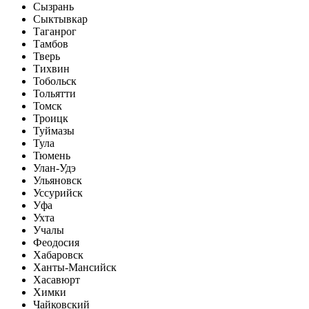
Сызрань
Сыктывкар
Таганрог
Тамбов
Тверь
Тихвин
Тобольск
Тольятти
Томск
Троицк
Туймазы
Тула
Тюмень
Улан-Удэ
Ульяновск
Уссурийск
Уфа
Ухта
Учалы
Феодосия
Хабаровск
Ханты-Мансийск
Хасавюрт
Химки
Чайковский