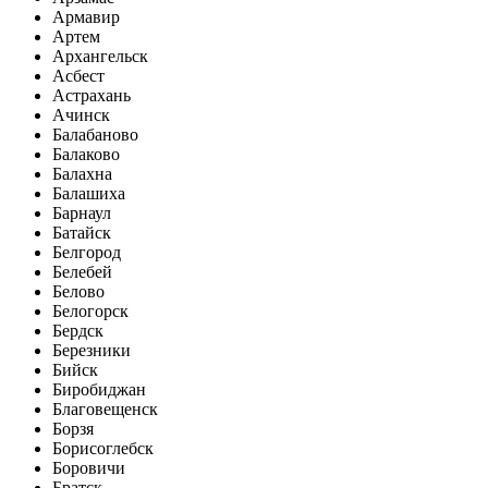
Армавир
Артем
Архангельск
Асбест
Астрахань
Ачинск
Балабаново
Балаково
Балахна
Балашиха
Барнаул
Батайск
Белгород
Белебей
Белово
Белогорск
Бердск
Березники
Бийск
Биробиджан
Благовещенск
Борзя
Борисоглебск
Боровичи
Братск