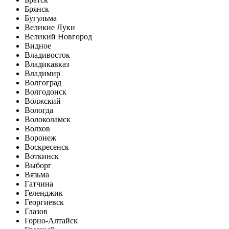
Брянск
Бугульма
Великие Луки
Великий Новгород
Видное
Владивосток
Владикавказ
Владимир
Волгоград
Волгодонск
Волжский
Вологда
Волоколамск
Волхов
Воронеж
Воскресенск
Воткинск
Выборг
Вязьма
Гатчина
Геленджик
Георгиевск
Глазов
Горно-Алтайск