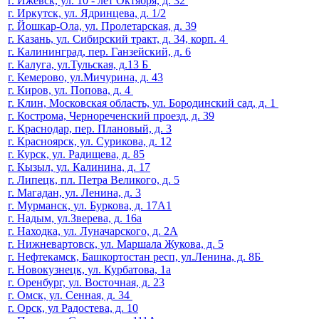
г. Ижевск, ул. 10 - лет Октября, д. 32
г. Иркутск, ул. Ядринцева, д. 1/2
г. Йошкар-Ола, ул. Пролетарская, д. 39
г. Казань, ул. Сибирский тракт, д. 34, корп. 4
г. Калининград, пер. Ганзейский, д. 6
г. Калуга, ул.Тульская, д.13 Б
г. Кемерово, ул.Мичурина, д. 43
г. Киров, ул. Попова, д. 4
г. Клин, Московская область, ул. Бородинский сад, д. 1
г. Кострома, Чернореченский проезд, д. 39
г. Краснодар, пер. Плановый, д. 3
г. Красноярск, ул. Сурикова, д. 12
г. Курск, ул. Радищева, д. 85
г. Кызыл, ул. Калинина, д. 17
г. Липецк, пл. Петра Великого, д. 5
г. Магадан, ул. Ленина, д. 3
г. Мурманск, ул. Буркова, д. 17А1
г. Надым, ул.Зверева, д. 16а
г. Находка, ул. Луначарского, д. 2А
г. Нижневартовск, ул. Маршала Жукова, д. 5
г. Нефтекамск, Башкортостан респ, ул.Ленина, д. 8Б
г. Новокузнецк, ул. Курбатова, 1а
г. Оренбург, ул. Восточная, д. 23
г. Омск, ул. Сенная, д. 34
г. Орск, ул Радостева, д. 10