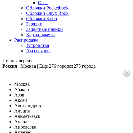
Oasis
Обложки Pocketbook
Обложки Onyx Boox
Обложки Kobo
Зарядки
Защитные пленки
Карты памяти
Распродажа
Устройства
Аксессуары
Полная версия
Россия
|
Москва
|
Еще
276 городов
275 города
Москва
Абакан
Азов
Аксай
Александров
Алушта
Альметьевск
Анапа
Апрелевка
Арзамас