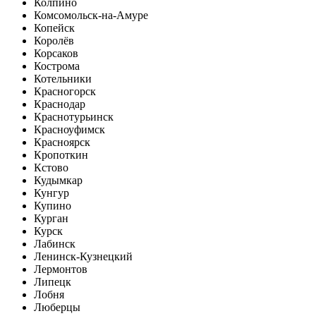
Колпино
Комсомольск-на-Амуре
Копейск
Королёв
Корсаков
Кострома
Котельники
Красногорск
Краснодар
Краснотурьинск
Красноуфимск
Красноярск
Кропоткин
Кстово
Кудымкар
Кунгур
Купино
Курган
Курск
Лабинск
Ленинск-Кузнецкий
Лермонтов
Липецк
Лобня
Люберцы