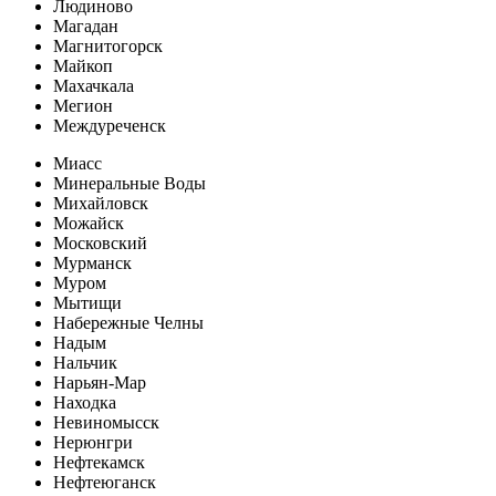
Людиново
Магадан
Магнитогорск
Майкоп
Махачкала
Мегион
Междуреченск
Миасс
Минеральные Воды
Михайловск
Можайск
Московский
Мурманск
Муром
Мытищи
Набережные Челны
Надым
Нальчик
Нарьян-Мар
Находка
Невиномысск
Нерюнгри
Нефтекамск
Нефтеюганск