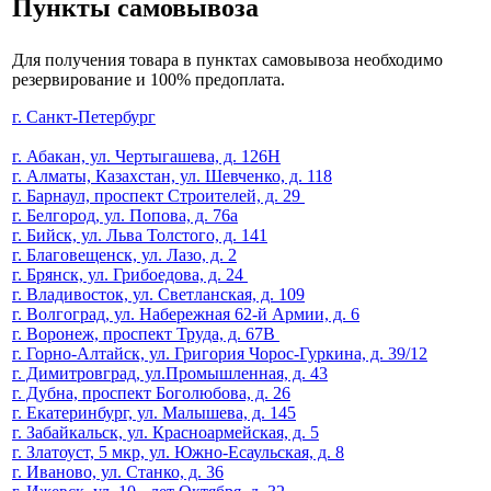
Пункты
самовывоза
Для получения товара в пунктах самовывоза необходимо
резервирование и 100% предоплата.
г. Санкт-Петербург
г. Абакан, ул. Чертыгашева, д. 126Н
г. Алматы, Казахстан, ул. Шевченко, д. 118
г. Барнаул, проспект Строителей, д. 29
г. Белгород, ул. Попова, д. 76a
г. Бийск, ул. Льва Толстого, д. 141
г. Благовещенск, ул. Лазо, д. 2
г. Брянск, ул. Грибоедова, д. 24
г. Владивосток, ул. Светланская, д. 109
г. Волгоград, ул. Набережная 62-й Армии, д. 6
г. Воронеж, проспект Труда, д. 67В
г. Горно-Алтайск, ул. Григория Чорос-Гуркина, д. 39/12
г. Димитровград, ул.Промышленная, д. 43
г. Дубна, проспект Боголюбова, д. 26
г. Екатеринбург, ул. Малышева, д. 145
г. Забайкальск, ул. Красноармейская, д. 5
г. Златоуст, 5 мкр, ул. Южно-Есаульская, д. 8
г. Иваново, ул. Станко, д. 36