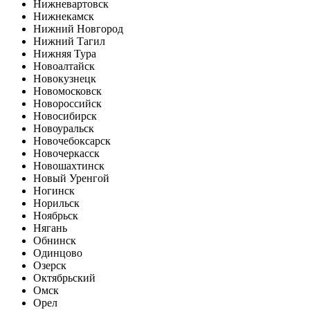
Нижневартовск
Нижнекамск
Нижний Новгород
Нижний Тагил
Нижняя Тура
Новоалтайск
Новокузнецк
Новомосковск
Новороссийск
Новосибирск
Новоуральск
Новочебоксарск
Новочеркасск
Новошахтинск
Новый Уренгой
Ногинск
Норильск
Ноябрьск
Нягань
Обнинск
Одинцово
Озерск
Октябрьский
Омск
Орел